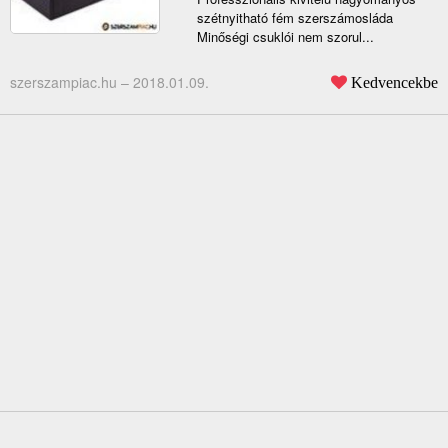
szétnyitható fém szerszámosláda
Minőségi csuklói nem szorul...
szerszampiac.hu –
2018.01.09.
Kedvencekbe