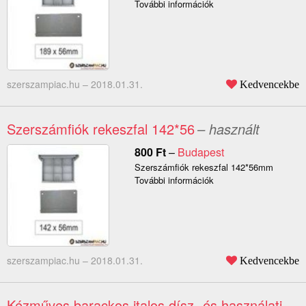
További információk
szerszampiac.hu –
2018.01.31.
Kedvencekbe
Szerszámfiók rekeszfal 142*56
– használt
800
Ft
–
Budapest
Szerszámfiók rekeszfal 142*56mm
További információk
szerszampiac.hu –
2018.01.31.
Kedvencekbe
Kézműves barackos italos dísz- és használati