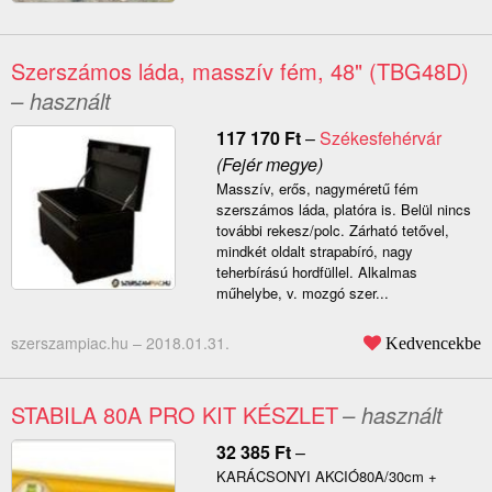
Szerszámos láda, masszív fém, 48" (TBG48D)
– használt
117 170
Ft
–
Székesfehérvár
(Fejér megye)
Masszív, erős, nagyméretű fém
szerszámos láda, platóra is. Belül nincs
további rekesz/polc. Zárható tetővel,
mindkét oldalt strapabíró, nagy
teherbírású hordfüllel. Alkalmas
műhelybe, v. mozgó szer...
szerszampiac.hu –
2018.01.31.
Kedvencekbe
STABILA 80A PRO KIT KÉSZLET
– használt
32 385
Ft
–
KARÁCSONYI AKCIÓ80A/30cm +