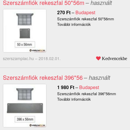
Szerszámfiók rekeszfal 50*56m
– használt
270
Ft
–
Budapest
Szerszámfiók rekeszfal 50*56mm
További információk
szerszampiac.hu –
2018.02.01.
Kedvencekbe
Szerszámfiók rekeszfal 396*56
– használt
1 980
Ft
–
Budapest
Szerszámfiók rekeszfal 396*56mm
További információk