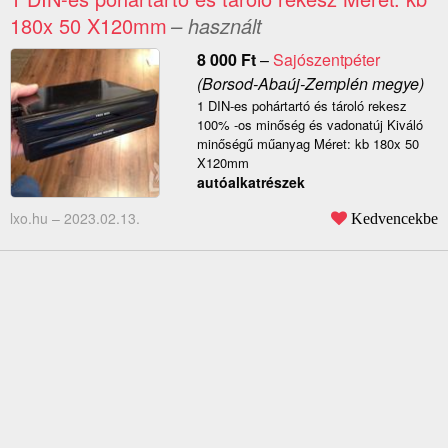
180x 50 X120mm
– használt
8 000
Ft
–
Sajószentpéter
(Borsod-Abaúj-Zemplén megye)
1 DIN-es pohártartó és tároló rekesz
100% -os minőség és vadonatúj Kiváló
minőségű műanyag Méret: kb 180x 50
X120mm
autóalkatrészek
lxo.hu –
2023.02.13.
Kedvencekbe