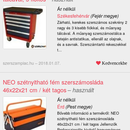
Ár nélkül
Székesfehérvár
(Fejér megye)
Zárható, kerekes szerszámos szekrény 2
nagy és 3 kisebb fiókkal, és műanyag
tálcával. A műanyag szerszámostálca a
tetején antistatikus, ellenáll az olajnak,
és a savnak. Szerszámtartó rekeszekkel
t...
szerszampiac.hu –
2018.01.07.
Kedvencekbe
NEO szétnyitható fém szerszámosláda
46x22x21 cm / két tagos
– használt
Ár nélkül
Érd
(Pest megye)
Bővebb információ a termékről: NEO
szétnyitható fém szerszámosláda
46x22x21 cm / két tagos Jellemzők
Professzionális kivitelű hagyományos