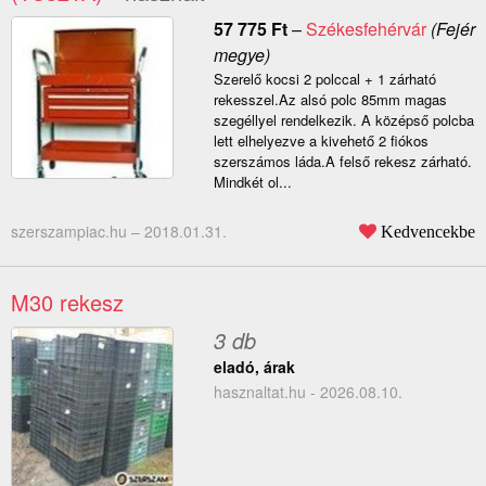
57 775
Ft
–
Székesfehérvár
(Fejér
megye)
Szerelő kocsi 2 polccal + 1 zárható
rekesszel.Az alsó polc 85mm magas
szegéllyel rendelkezik. A középső polcba
lett elhelyezve a kivehető 2 fiókos
szerszámos láda.A felső rekesz zárható.
Mindkét ol...
szerszampiac.hu –
2018.01.31.
Kedvencekbe
M30 rekesz
3 db
eladó, árak
hasznaltat.hu - 2026.08.10.