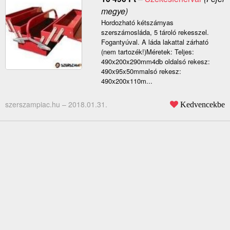
megye)
Hordozható kétszárnyas
szerszámosláda, 5 tároló rekesszel.
Fogantyúval. A láda lakattal zárható
(nem tartozék!)Méretek: Teljes:
490x200x290mm4db oldalsó rekesz:
490x95x50mmalsó rekesz:
490x200x110m...
szerszampiac.hu –
2018.01.31.
Kedvencekbe