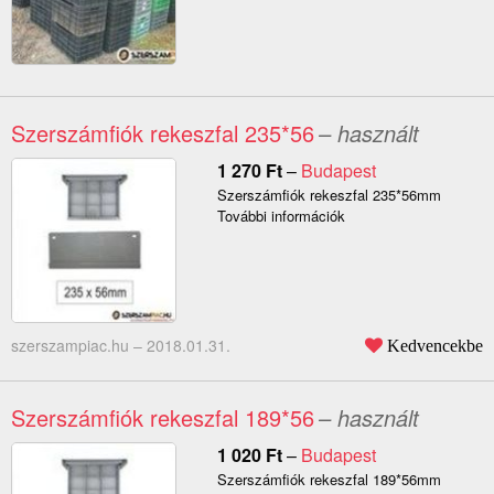
Szerszámfiók rekeszfal 235*56
– használt
1 270
Ft
–
Budapest
Szerszámfiók rekeszfal 235*56mm
További információk
szerszampiac.hu –
2018.01.31.
Kedvencekbe
Szerszámfiók rekeszfal 189*56
– használt
1 020
Ft
–
Budapest
Szerszámfiók rekeszfal 189*56mm