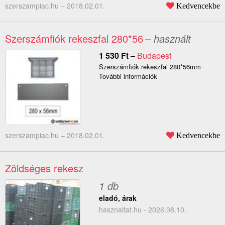
szerszampiac.hu –
2018.02.01.
Kedvencekbe
Szerszámfiók rekeszfal 280*56
– használt
1 530
Ft
–
Budapest
Szerszámfiók rekeszfal 280*56mm
További információk
szerszampiac.hu –
2018.02.01.
Kedvencekbe
Zöldséges rekesz
1 db
eladó, árak
hasznaltat.hu - 2026.08.10.