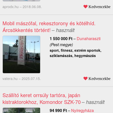
aprodx.hu –
2018.06.08.
Kedvencekbe
Mobil mászófal, rekesztorony és kötélhíd.
Árcsökkentés történt!
– használt
1 550 000
Ft
–
Dunaharaszti
(Pest megye)
sport, fitnesz, extrém sportok,
sziklamászás, hegymászás
vatera.hu –
2025.07.15.
Kedvencekbe
Szállító keret orrsúly tartóra, japán
kistraktorokhoz, Komondor SZK-70
– használt
94 990
Ft
–
Nyíregyháza