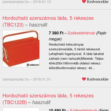
szerszampiac.hu –
2018.01.12.
Kedvencekbe
Hordozható szerszámos láda, 5 rekeszes
(TBC123)
– használt
7 380
Ft
–
Székesfehérvár
(Fejér
megye)
Hordozható kétszárnyas
szerszámosláda, 5 tároló rekesszel.
Lehajtható fogantyúval. A láda lakattal
zárható (nem tartozék)Méretek: Teljes:
404x200x195mm4db oldalsó rekesz:
400x95x45mmalsó rekesz: 40...
szerszampiac.hu –
2018.01.31.
Kedvencekbe
Hordozható szerszámos láda, 5 rekeszes
(TBC122B)
– használt
10 490
Ft
–
Székesfehérvár
(Fejér