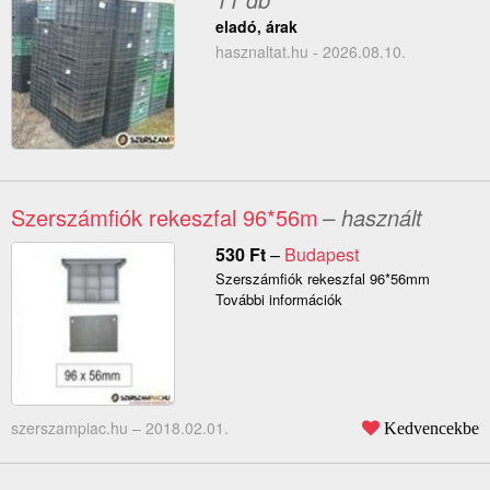
eladó, árak
hasznaltat.hu - 2026.08.10.
Szerszámfiók rekeszfal 96*56m
– használt
530
Ft
–
Budapest
Szerszámfiók rekeszfal 96*56mm
További információk
szerszampiac.hu –
2018.02.01.
Kedvencekbe