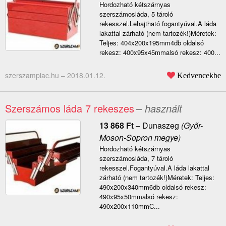
Hordozható kétszárnyas
szerszámosláda, 5 tároló
rekesszel.Lehajtható fogantyúval.A láda
lakattal zárható (nem tartozék!)Méretek:
Teljes: 404x200x195mm4db oldalsó
rekesz: 400x95x45mmalsó rekesz: 400...
szerszampiac.hu –
2018.01.12.
Kedvencekbe
Szerszámos láda 7 rekeszes
– használt
13 868
Ft
–
Dunaszeg
(Győr-
Moson-Sopron megye)
Hordozható kétszárnyas
szerszámosláda, 7 tároló
rekesszel.Fogantyúval.A láda lakattal
zárható (nem tartozék!)Méretek: Teljes:
490x200x340mm6db oldalsó rekesz:
490x95x50mmalsó rekesz:
490x200x110mmC...