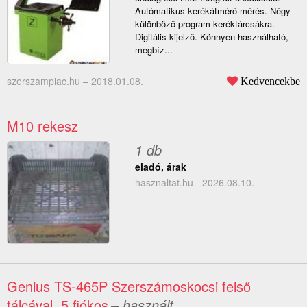
Autómatikus kerékátmérő mérés. Négy
különböző program keréktárcsákra.
Digitális kijelző. Könnyen használható,
megbíz...
szerszampiac.hu –
2018.01.08.
Kedvencekbe
M10 rekesz
1 db
eladó, árak
hasznaltat.hu - 2026.08.10.
Genius TS-465P Szerszámoskocsi felső
tálcával, 5 fiókos
– használt