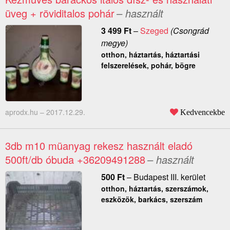
üveg + röviditalos pohár
– használt
3 499
Ft
–
Szeged
(Csongrád
megye)
otthon, háztartás, háztartási
felszerelések, pohár, bögre
aprodx.hu –
2017.12.29.
Kedvencekbe
3db m10 müanyag rekesz használt eladó
500ft/db óbuda +36209491288
– használt
500
Ft
–
Budapest III. kerület
otthon, háztartás, szerszámok,
eszközök, barkács, szerszám