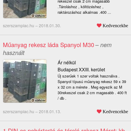
rekeszel csak 2 cm magasabb
.Tároláshoz , költözéshez ,
raktározáshoz alkalmas .400 ...
szerszampiac.hu –
2018.01.30.
Kedvencekbe
Műanyag rekesz láda Spanyol M30
– nem
használt
Ár nélkül
Budapest XXIII. kerület
Új szerűek 1 szer voltak használva .
Spanyol típusú műanyag rekesz 59 x 39
x 32 cm a mérete . Meg egyezik az M
30rekeszel csak 2 cm magasabb . 400 ft
/ db .
szerszampiac.hu –
2018.01.13.
Kedvencekbe
1 DIN-es pohártartó és tároló rekesz Méret: kb