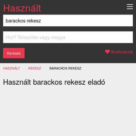
Használt
Kedvencek
HASZNÁLT
REKESZ
JELENLEGI:
BARACKOS REKESZ
Használt barackos rekesz eladó