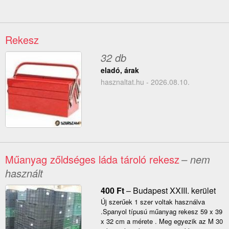
Rekesz
32 db
eladó, árak
hasznaltat.hu - 2026.08.10.
Műanyag zőldséges láda tároló rekesz
– nem
használt
400
Ft
–
Budapest XXIII. kerület
Új szerűek 1 szer voltak használva
.Spanyol típusú műanyag rekesz 59 x 39
x 32 cm a mérete . Meg egyezik az M 30