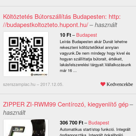
Költöztetés Bútorszállítás Budapesten: http:
//budapestkoltozteto.hupont.hu/
– használt
10
Ft
–
Budapest
Leírás Budapesten akár Dunát lehetne
rekeszteni költöztetőkkel annyian
vagyunk.De nem mindegy hogy kivel és
hogyan szállíttatja bútorait, értékeit,
lakásfelszerelési tárgyait.Vállalkozásunk
már 16 ...
szerszampiac.hu –
2017.12.05.
Kedvencekbe
ZIPPER ZI-RWM99 Centírozó, kiegyenlítő gép
–
használt
306 700
Ft
–
Budapest
Automatikus start/stop funkció. Integrált
öndiagnosztika. Integrált önkalibráló.