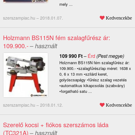
mely ...
szerszampiac.hu –
2018.01.07.
Kedvencekbe
Holzmann BS115N fém szalagfűrész ár:
109.900.-
– használt
109 990
Ft
–
Érd
(Pest megye)
Holzmann BS115N fém szalagfűrész ár:
109.900.- •szalagfűrészlap méret: 1638 x
0, 6 x 13 mm •szilárd keret,
golyóscsapágy •fűrész szalag vezetés
•automatikus kikapcsolás (szabvány)
•forgatható satu ...
szerszampiac.hu –
2018.01.12.
Kedvencekbe
Szerelő kocsi + fiókos szerszámos láda
(TC321A)
– használt