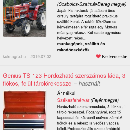
(Szabolcs-Szatmár-Bereg megye)
Japán kistraktorok (általában) üres
orrsúly tartójára rögzíthető praktikus
szállító keret. A raktér 62x42cm-es,
kényelmesen elfér rajta egy M30-as
műanyag rekesz. Két darab egymásra
helyezett rekes...
munkagépek, szállító és
rakodóeszközök
keletagro.hu –
2019.07.02.
Kedvencekbe
Genius TS-123 Hordozható szerszámos láda, 3
fiókos, felül tárolórekesszel
– használt
Ár nélkül
Székesfehérvár
(Fejér megye)
Hordozható szerszámosláda, 3 fiókkal, 1
tároló rekesszel. Fogantyúval, rögzítő
kapoccsal és központi csöves zárral.A
fiókok és a rekesz is védőszivaccsal
bélelt.Professzionális szerszámtároló