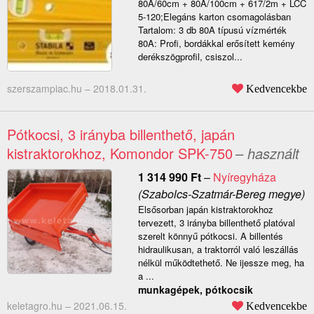
80A/60cm + 80A/100cm + 617/2m + LCC
5-120;Elegáns karton csomagolásban
Tartalom: 3 db 80A típusú vízmérték
80A: Profi, bordákkal erősített kemény
derékszögprofil, csiszol...
szerszampiac.hu –
2018.01.31.
Kedvencekbe
Pótkocsi, 3 irányba billenthető, japán
kistraktorokhoz, Komondor SPK-750
– használt
1 314 990
Ft
–
Nyíregyháza
(Szabolcs-Szatmár-Bereg megye)
Elsősorban japán kistraktorokhoz
tervezett, 3 irányba billenthető platóval
szerelt könnyű pótkocsi. A billentés
hidraulikusan, a traktorról való leszállás
nélkül működtethető. Ne ijessze meg, ha
a ...
munkagépek, pótkocsik
keletagro.hu –
2021.06.15.
Kedvencekbe