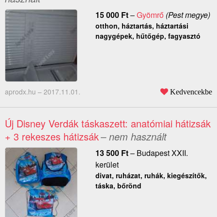
15 000
Ft
–
Gyömrő
(Pest megye)
otthon, háztartás, háztartási
nagygépek, hűtőgép, fagyasztó
aprodx.hu –
2017.11.01.
Kedvencekbe
Új Disney Verdák táskaszett: anatómiai hátizsák
+ 3 rekeszes hátizsák
– nem használt
13 500
Ft
–
Budapest XXII.
kerület
divat, ruházat, ruhák, kiegészítők,
táska, bőrönd