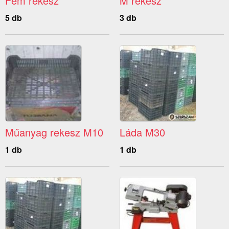
Fém rekesz
M rekesz
5 db
3 db
Műanyag rekesz M10
Láda M30
1 db
1 db