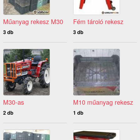
Műanyag rekesz M30
Fém tároló rekesz
3 db
3 db
M30-as
M10 műanyag rekesz
2 db
1 db