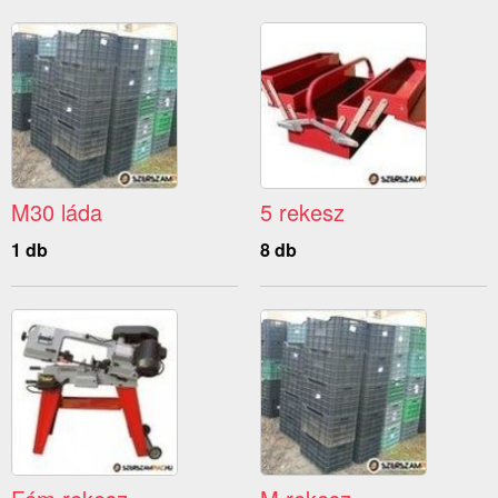
M30 láda
5 rekesz
1 db
8 db