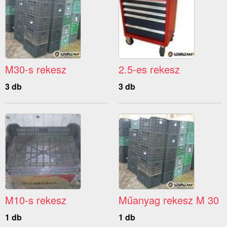
M30-s rekesz
2.5-es rekesz
3 db
3 db
M10-s rekesz
Műanyag rekesz M 30
1 db
1 db