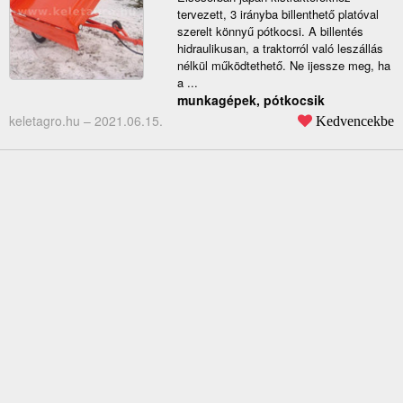
tervezett, 3 irányba billenthető platóval
szerelt könnyű pótkocsi. A billentés
hidraulikusan, a traktorról való leszállás
nélkül működtethető. Ne ijessze meg, ha
a ...
munkagépek, pótkocsik
keletagro.hu –
2021.06.15.
Kedvencekbe