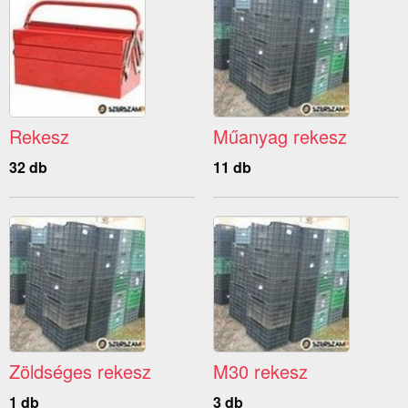
Rekesz
Műanyag rekesz
32 db
11 db
Zöldséges rekesz
M30 rekesz
1 db
3 db