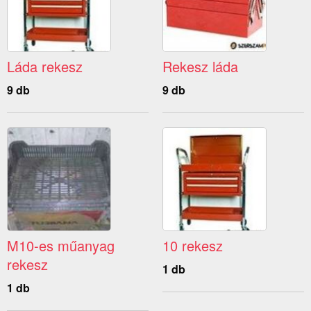
Láda rekesz
Rekesz láda
9 db
9 db
M10-es műanyag
10 rekesz
rekesz
1 db
1 db