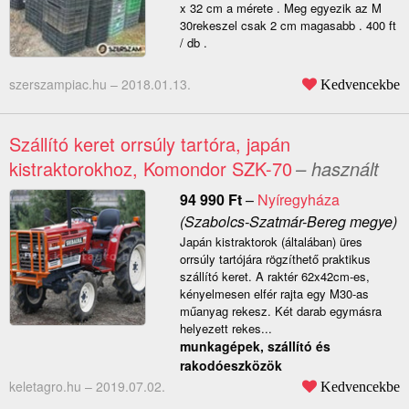
x 32 cm a mérete . Meg egyezik az M
30rekeszel csak 2 cm magasabb . 400 ft
/ db .
szerszampiac.hu –
2018.01.13.
Kedvencekbe
Szállító keret orrsúly tartóra, japán
kistraktorokhoz, Komondor SZK-70
– használt
94 990
Ft
–
Nyíregyháza
(Szabolcs-Szatmár-Bereg megye)
Japán kistraktorok (általában) üres
orrsúly tartójára rögzíthető praktikus
szállító keret. A raktér 62x42cm-es,
kényelmesen elfér rajta egy M30-as
műanyag rekesz. Két darab egymásra
helyezett rekes...
munkagépek, szállító és
rakodóeszközök
keletagro.hu –
2019.07.02.
Kedvencekbe