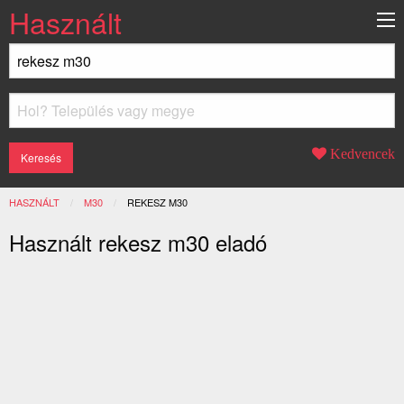
Használt
Kedvencek
HASZNÁLT
M30
JELENLEGI:
REKESZ M30
Használt rekesz m30 eladó