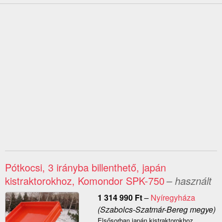
Pótkocsi, 3 irányba billenthető, japán
kistraktorokhoz, Komondor SPK-750
– használt
1 314 990
Ft
–
Nyíregyháza
(Szabolcs-Szatmár-Bereg megye)
Elsősorban japán kistraktorokhoz