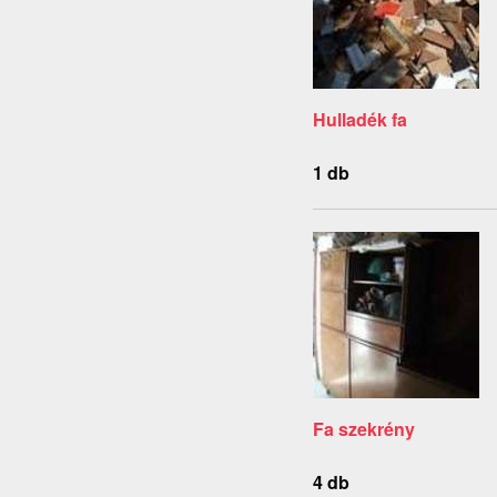
Hulladék fa
1 db
Fa szekrény
4 db