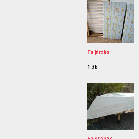
Fa járóka
1 db
Fa csónak