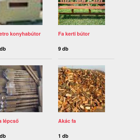
etro konyhabútor
Fa kerti bútor
 db
9 db
a lépcső
Akác fa
 db
1 db