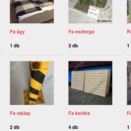
Fa ágy
Fa eszterga
R
1 db
3 db
1
Fa raklap
Fa kerítés
F
2 db
4 db
1