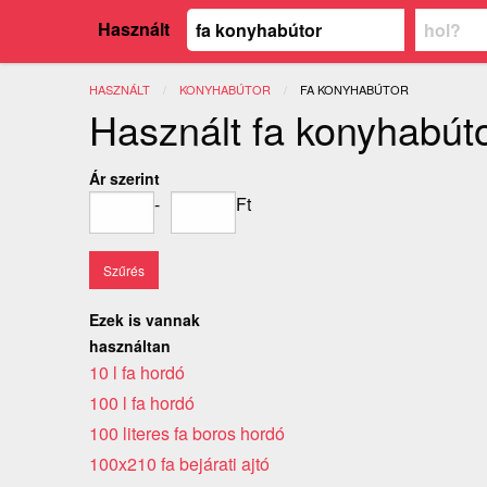
Használt
HASZNÁLT
KONYHABÚTOR
JELENLEGI:
FA KONYHABÚTOR
Használt fa konyhabút
Ár szerint
-
Ft
Ezek is vannak
használtan
10 l fa hordó
100 l fa hordó
100 literes fa boros hordó
100x210 fa bejárati ajtó