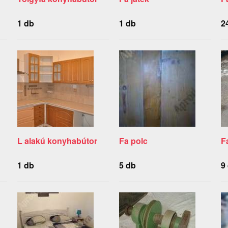
1 db
1 db
2
L alakú konyhabútor
Fa polc
F
1 db
5 db
9