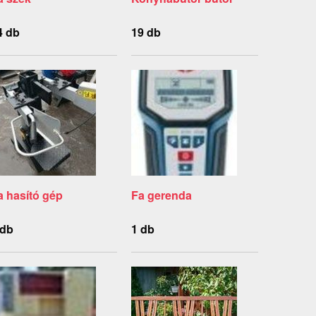
4 db
19 db
a hasító gép
Fa gerenda
 db
1 db