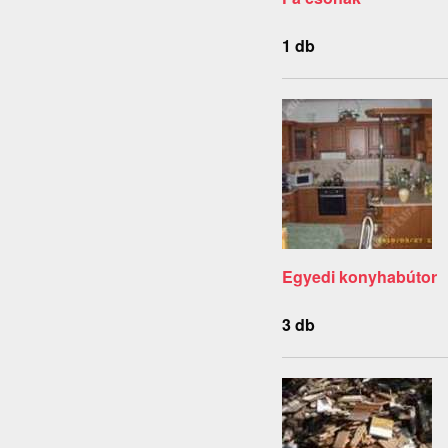
1 db
Egyedi konyhabútor
3 db