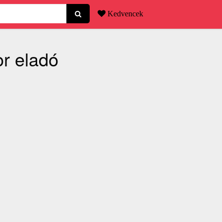
Kedvencek
or eladó