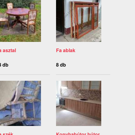
a asztal
Fa ablak
8 db
8 db
a szék
Konyhabútor bútor