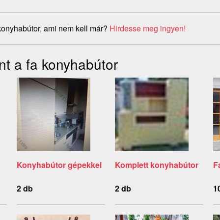
konyhabútor, ami nem kell már?
Hirdesse meg ingyen!
nt a fa konyhabútor
Konyhabútor gépekkel
Komplett konyhabútor
F
2 db
2 db
1