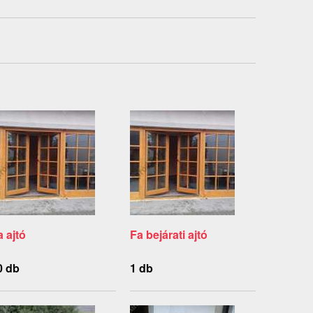
a ajtó
Fa bejárati ajtó
0 db
1 db