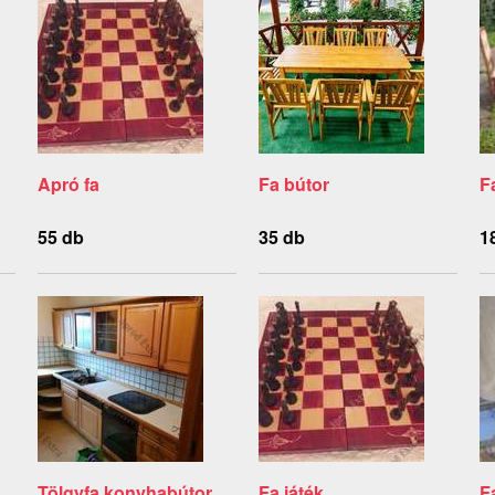
Apró fa
Fa bútor
F
55 db
35 db
1
Tölgyfa konyhabútor
Fa játék
F