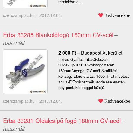
rendelése e...
szerszampiac.hu –
2017.12.04.
Kedvencekbe
Erba 33285 Blankolófogó 160mm CV-acél
–
használt
2 000
Ft
–
Budapest X. kerület
Leírás Gyártó: ErbaCikkszám:
33285Típus: BlankolófogóMéret:
160mmAnyaga: CV-acél Szállítási
költség: Előre utalás: 1090.-FtUtánvétes:
1440.-FtTöbb termék rendelése esetén
egy postaköltséggel küldjü...
szerszampiac.hu –
2017.12.04.
Kedvencekbe
Erba 33281 Oldalcsípő fogó 180mm CV-acél
–
használt