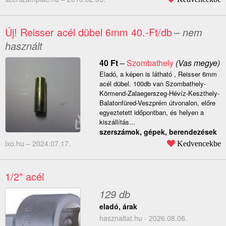
Új! Reisser acél dübel 6mm 40.-Ft/db
– nem
használt
40
Ft
–
Szombathely
(Vas megye)
Eladó, a képen is látható , Reisser 6mm
acél dübel. 100db van Szombathely-
Körmend-Zalaegerszeg-Hévíz-Keszthely-
Balatonfüred-Veszprém útvonalon, előre
egyeztetett időpontban, és helyen a
kiszállítás...
szerszámok, gépek, berendezések
lxo.hu –
2024.07.17.
Kedvencekbe
1/2" acél
129 db
eladó, árak
hasznaltat.hu - 2026.08.06.