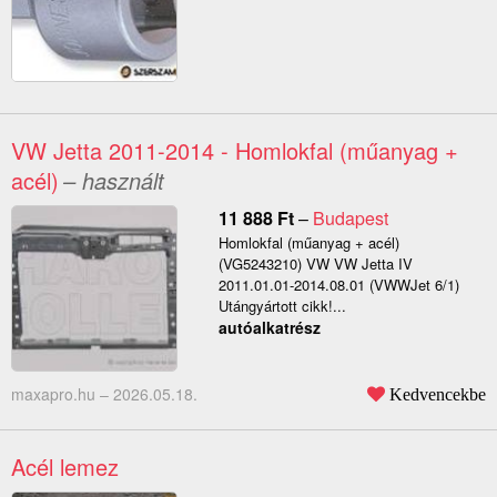
VW Jetta 2011-2014 - Homlokfal (műanyag +
acél)
– használt
11 888
Ft
–
Budapest
Homlokfal (műanyag + acél)
(VG5243210) VW VW Jetta IV
2011.01.01-2014.08.01 (VWWJet 6/1)
Utángyártott cikk!...
autóalkatrész
maxapro.hu –
2026.05.18.
Kedvencekbe
Acél lemez