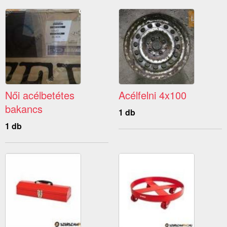
Női acélbetétes
Acélfelni 4x100
bakancs
1 db
1 db