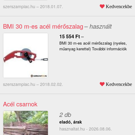
szerszampiac.hu –
2018.01.07.
Kedvencekbe
BMI 30 m-es acél mérőszalag
– használt
15 554
Ft
–
BMI 30 m-es acél mérőszalag (nyeles,
műanyag kerettel) További információk
szerszampiac.hu –
2018.02.02.
Kedvencekbe
Acél csarnok
2 db
eladó, árak
hasznaltat.hu - 2026.08.06.