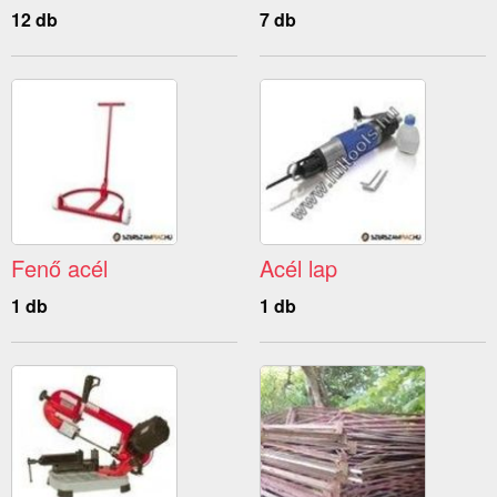
12 db
7 db
Fenő acél
Acél lap
1 db
1 db