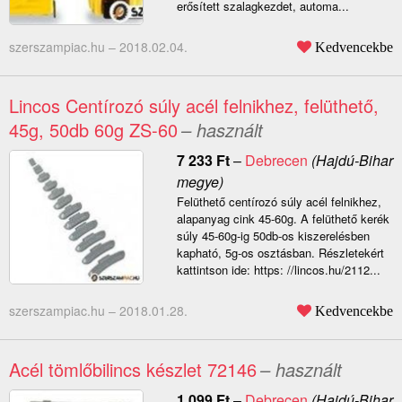
erősített szalagkezdet, automa...
szerszampiac.hu –
2018.02.04.
Kedvencekbe
Lincos Centírozó súly acél felnikhez, felüthető,
45g, 50db 60g ZS-60
– használt
7 233
Ft
–
Debrecen
(Hajdú-Bihar
megye)
Felüthető centírozó súly acél felnikhez,
alapanyag cink 45-60g. A felüthető kerék
súly 45-60g-ig 50db-os kiszerelésben
kapható, 5g-os osztásban. Részletekért
kattintson ide: https: //lincos.hu/2112...
szerszampiac.hu –
2018.01.28.
Kedvencekbe
Acél tömlőbilincs készlet 72146
– használt
1 099
Ft
–
Debrecen
(Hajdú-Bihar