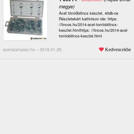
megye)
Acél tömlőbilincs készlet, 40db-os
Részletekért kattintson ide: https:
//lincos.hu/2014-acel-tomlobilincs-
keszlet.htmlhttps: //lincos.hu/2014-acel-
tomlobilincs-keszlet.html
szerszampiac.hu –
2018.01.28.
Kedvencekbe