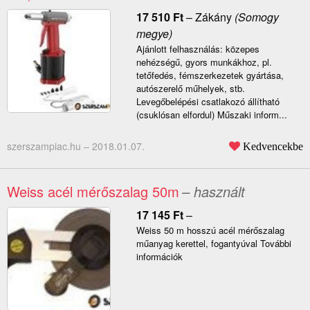
17 510
Ft
–
Zákány
(Somogy
megye)
Ajánlott felhasználás: közepes
nehézségű, gyors munkákhoz, pl.
tetőfedés, fémszerkezetek gyártása,
autószerelő műhelyek, stb.
Levegőbelépési csatlakozó állítható
(csuklósan elfordul) Műszaki inform...
szerszampiac.hu –
2018.01.07.
Kedvencekbe
Weiss acél mérőszalag 50m
– használt
17 145
Ft
–
Weiss 50 m hosszú acél mérőszalag
műanyag kerettel, fogantyúval További
információk