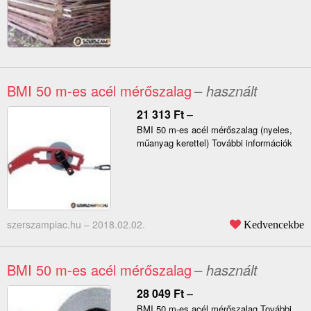
BMI 50 m-es acél mérőszalag
– használt
21 313
Ft
–
BMI 50 m-es acél mérőszalag (nyeles,
műanyag kerettel) További információk
szerszampiac.hu –
2018.02.02.
Kedvencekbe
BMI 50 m-es acél mérőszalag
– használt
28 049
Ft
–
BMI 50 m-es acél mérőszalag További