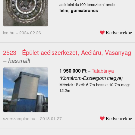
acélfelni 4x100 lemezfelni ár/db
felni, gumiabroncs
lxo.hu –
2024.02.26.
Kedvencekbe
2523 - Épület acélszerkezet, Acéláru, Vasanyag
– használt
1 950 000
Ft
–
Tatabánya
(Komárom-Esztergom megye)
Méretek: Szél: 6.7m hossz: 10.7m mag:
12.2m
szerszampiac.hu –
2018.01.27.
Kedvencekbe