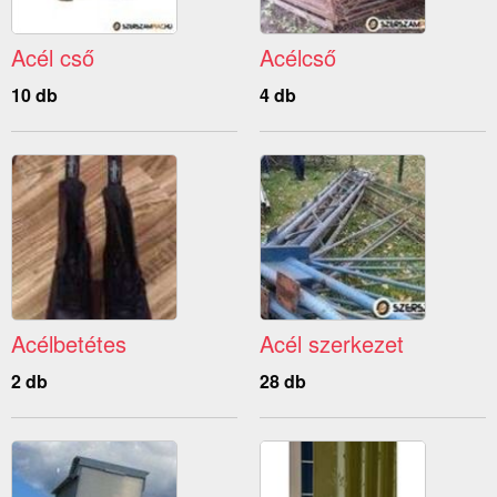
Acél cső
Acélcső
10 db
4 db
Acélbetétes
Acél szerkezet
2 db
28 db