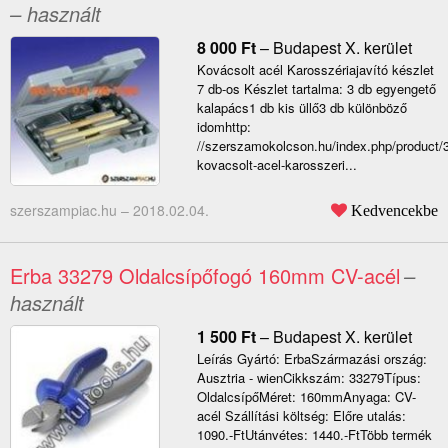
– használt
8 000
Ft
–
Budapest X. kerület
Kovácsolt acél Karosszériajavító készlet
7 db-os Készlet tartalma: 3 db egyengető
kalapács1 db kis üllő3 db különböző
idomhttp:
//szerszamokolcson.hu/index.php/product/
kovacsolt-acel-karosszeri...
szerszampiac.hu –
2018.02.04.
Kedvencekbe
Erba 33279 Oldalcsípőfogó 160mm CV-acél
–
használt
1 500
Ft
–
Budapest X. kerület
Leírás Gyártó: ErbaSzármazási ország:
Ausztria - wienCikkszám: 33279Típus:
OldalcsípőMéret: 160mmAnyaga: CV-
acél Szállítási költség: Előre utalás:
1090.-FtUtánvétes: 1440.-FtTöbb termék