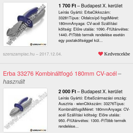
1 700
Ft
–
Budapest X. kerület
Leírás Gyártó: ErbaCikkszám:
33281Típus: Oldalcsípő fogóMéret:
180mmAnyaga: CV-acél Szállítási
költség: Előre utalás: 1090.-FtUtánvétes:
1440.-FtTöbb termék rendelése esetén
egy postaköltséggel kül...
szerszampiac.hu –
2017.12.04.
Kedvencekbe
Erba 33276 Kombináltfogó 180mm CV-acél
–
használt
2 000
Ft
–
Budapest X. kerület
Leírás Gyártó: ErbaSzármazási ország:
Ausztria - wienCikkszám: 33276Típus:
KombináltfogóMéret: 180mmAnyaga: CV-
acél Szállítási költség: Előre utalás:
950.-FtUtánvétes: 1300.-FtTöbb termék
rendelése...