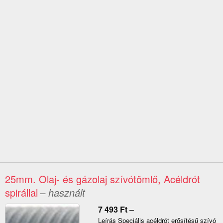
25mm. Olaj- és gázolaj szívótömlő, Acéldrót
spirállal
– használt
7 493
Ft
–
Leírás Speciális acéldrót erősítésű szívó