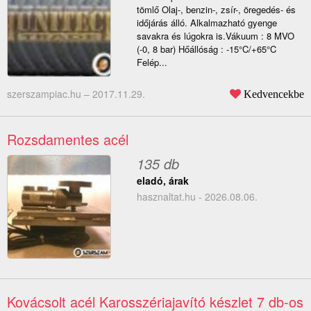
tömlő Olaj-, benzin-, zsír-, öregedés- és
időjárás álló. Alkalmazható gyenge
savakra és lúgokra is.Vákuum : 8 MVO
(-0, 8 bar) Hőállóság : -15°C/+65°C
Felép...
szerszampiac.hu –
2017.11.29.
Kedvencekbe
Rozsdamentes acél
135 db
eladó, árak
hasznaltat.hu - 2026.08.06.
Kovácsolt acél Karosszériajavító készlet 7 db-os