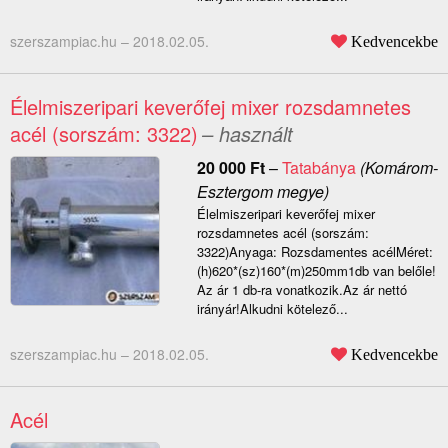
szerszampiac.hu –
2018.02.05.
Kedvencekbe
Élelmiszeripari keverőfej mixer rozsdamnetes
acél (sorszám: 3322)
– használt
20 000
Ft
–
Tatabánya
(Komárom-
Esztergom megye)
Élelmiszeripari keverőfej mixer
rozsdamnetes acél (sorszám:
3322)Anyaga: Rozsdamentes acélMéret:
(h)620*(sz)160*(m)250mm1db van belőle!
Az ár 1 db-ra vonatkozik.Az ár nettó
irányár!Alkudni kötelező...
szerszampiac.hu –
2018.02.05.
Kedvencekbe
Acél