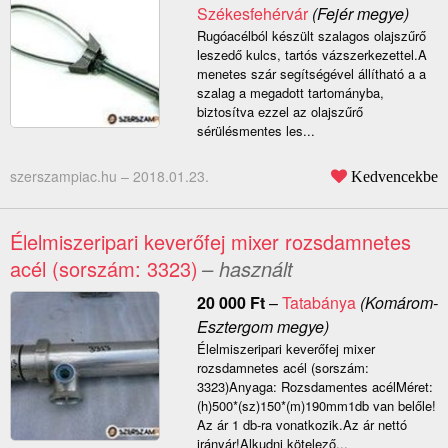
Székesfehérvár
(Fejér megye)
Rugóacélból készült szalagos olajszűrő
leszedő kulcs, tartós vázszerkezettel.A
menetes szár segítségével állítható a a
szalag a megadott tartományba,
biztosítva ezzel az olajszűrő
sérülésmentes les...
szerszampiac.hu –
2018.01.23.
Kedvencekbe
Élelmiszeripari keverőfej mixer rozsdamnetes
acél (sorszám: 3323)
– használt
20 000
Ft
–
Tatabánya
(Komárom-
Esztergom megye)
Élelmiszeripari keverőfej mixer
rozsdamnetes acél (sorszám:
3323)Anyaga: Rozsdamentes acélMéret:
(h)500*(sz)150*(m)190mm1db van belőle!
Az ár 1 db-ra vonatkozik.Az ár nettó
irányár!Alkudni kötelező...