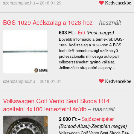
szerszampiac.hu –
2018.01.29.
Kedvencekbe
BGS-1029 Acélszalag a 1028-hoz
– használt
603
Ft
–
Érd
(Pest megye)
Bővebb információ a termékről: BGS-
1029 Acélszalag a 1028-hoz A BGS
technik® németországi székhelyű
professzionális minőségű autóipari
célszerszámokat gyártó vállalat.
Jellemzően strapabíró alapany...
szerszampiac.hu –
2018.01.31.
Kedvencekbe
Volkswagen Golf Vento Seat Skoda R14
acélfelni 4x100 lemezfelni ár/db
– használt
2 000
Ft
–
Sajószentpéter
(Borsod-Abaúj-Zemplén megye)
Volkswagen Golf Vento Seat Skoda R14