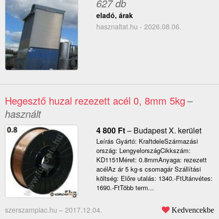
627 db
eladó, árak
hasznaltat.hu - 2026.08.06.
Hegesztő huzal rezezett acél 0, 8mm 5kg
–
használt
4 800
Ft
–
Budapest X. kerület
Leírás Gyártó: KraftdeleSzármazási
ország: LengyelországCikkszám:
KD1151Méret: 0.8mmAnyaga: rezezett
acélAz ár 5 kg-s csomagár Szállítási
költség: Előre utalás: 1340.-FtUtánvétes:
1690.-FtTöbb term...
szerszampiac.hu –
2017.12.04.
Kedvencekbe