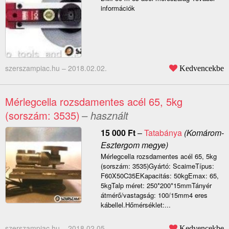
információk
szerszampiac.hu –
2018.02.02.
Kedvencekbe
Mérlegcella rozsdamentes acél 65, 5kg
(sorszám: 3535)
– használt
15 000
Ft
–
Tatabánya
(Komárom-
Esztergom megye)
Mérlegcella rozsdamentes acél 65, 5kg
(sorszám: 3535)Gyártó: ScaimeTípus:
F60X50C35EKapacitás: 50kgEmax: 65,
5kgTalp méret: 250*200*15mmTányér
átmérő/vastagság: 100/15mm4 eres
kábellel.Hőmérséklet:...
szerszampiac.hu –
2018.02.05.
Kedvencekbe