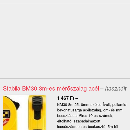
Stabila BM30 3m-es mérőszalag acél
– használt
1 467
Ft
–
BM30 8m 25, 0mm széles Ívelt, poliamid
bevonatúsárga acélszalag, cm- és mm
beosztással.Piros 10-es számok,
eltolható, szabadalmazott
lecsúszásmentes beakasztó, 5m-től