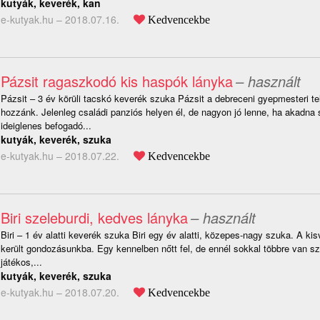
kutyák, keverék, kan
e-kutyak.hu –
2018.07.16.
Kedvencekbe
Pázsit ragaszkodó kis haspók lányka
– használt
Pázsit – 3 év körüli tacskó keverék szuka Pázsit a debreceni gyepmesteri tel
hozzánk. Jelenleg családi panziós helyen él, de nagyon jó lenne, ha akadna
ideiglenes befogadó...
kutyák, keverék, szuka
e-kutyak.hu –
2018.07.22.
Kedvencekbe
Biri szeleburdi, kedves lányka
– használt
Biri – 1 év alatti keverék szuka Biri egy év alatti, közepes-nagy szuka. A ki
került gondozásunkba. Egy kennelben nőtt fel, de ennél sokkal többre van s
játékos,...
kutyák, keverék, szuka
e-kutyak.hu –
2018.07.20.
Kedvencekbe