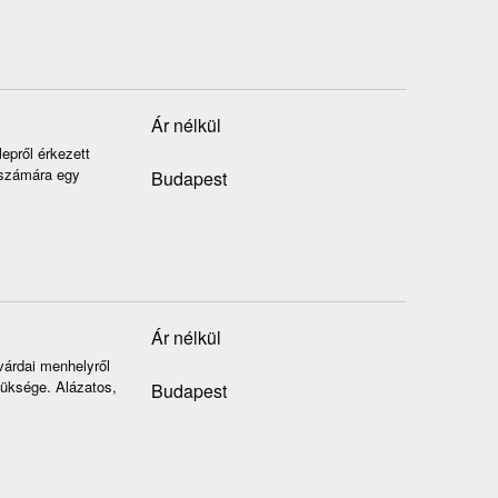
Ár nélkül
epről érkezett
 számára egy
Budapest
Ár nélkül
svárdai menhelyről
züksége. Alázatos,
Budapest