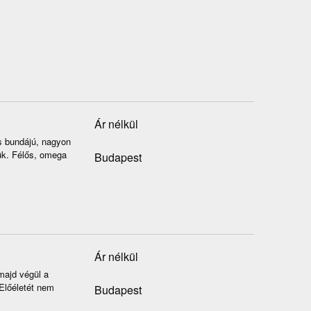
Ár nélkül
s bundájú, nagyon
tük. Félős, omega
Budapest
Ár nélkül
majd végül a
Előéletét nem
Budapest