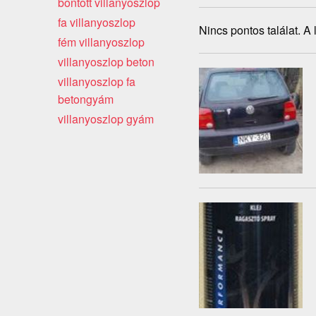
bontott villanyoszlop
fa villanyoszlop
Nincs pontos találat. A
fém villanyoszlop
villanyoszlop beton
villanyoszlop fa
betongyám
villanyoszlop gyám