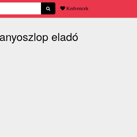
Kedvencek
llanyoszlop eladó