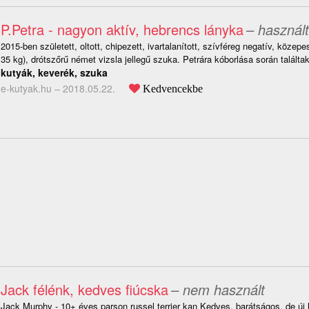
P.Petra - nagyon aktív, hebrencs lányka
– használt
2015-ben született, oltott, chipezett, ivartalanított, szívféreg negatív, közepe
35 kg), drótszőrű német vizsla jellegű szuka. Petrára kóborlása során találtak 
kutyák, keverék, szuka
e-kutyak.hu –
2018.05.22.
Kedvencekbe
Jack félénk, kedves fiúcska
– nem használt
Jack Murphy - 10+ éves parson russel terrier kan Kedves, barátságos, de új