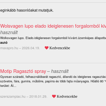
 leginkább hasonlóakat mutatjuk.
Wolsvagen lupo elado ideiglenesen forgalomból ki
használt
Wolksvagen lupo. Elado.idéglenesen forgalomból kívánt.üzemképes állapotba
autó
maxapro.hu –
2026.04.19.
Kedvencekbe
Motip Ragasztó spray
– használt
Gyorsan száradó, felhasználóbarát ragasztó, állandó és ideiglenes ragasztá
szövetre, fára, gumira, műbőrre, papírra és több fajta műanyagra. Hőálló 80 °
terület: Ál...
szerszampiac.hu –
2018.01.29.
Kedvencekbe