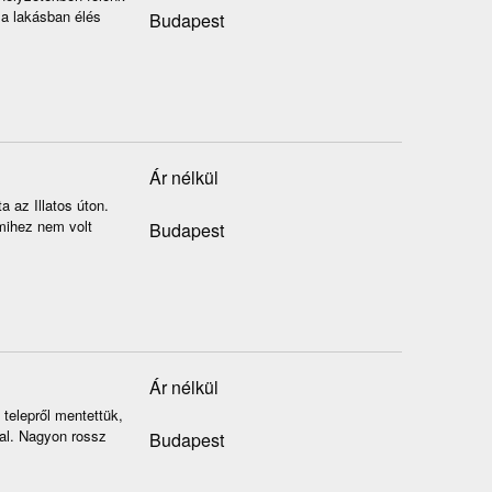
 a lakásban élés
Budapest
Ár nélkül
a az Illatos úton.
amihez nem volt
Budapest
Ár nélkül
telepről mentettük,
val. Nagyon rossz
Budapest