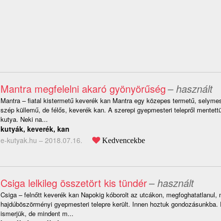
Mantra megfelelni akaró gyönyörűség
– használt
Mantra – fiatal kistermetű keverék kan Mantra egy közepes termetű, selyme
szép küllemű, de félős, keverék kan. A szerepi gyepmesteri telepről mentet
kutya. Neki na...
kutyák, keverék, kan
e-kutyak.hu –
2018.07.16.
Kedvencekbe
Csiga lelkileg összetört kis tündér
– használt
Csiga – felnőtt keverék kan Napokig kóborolt az utcákon, megfoghatatlanul, 
hajdúböszörményi gyepmesteri telepre került. Innen hoztuk gondozásunkba. 
ismerjük, de mindent m...