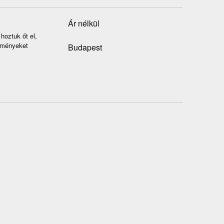
Ár nélkül
hoztuk őt el,
ülményeket
Budapest