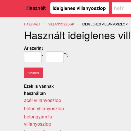
Használt
HASZNÁLT
VILLANYOSZLOP
JELENLEGI:
IDEIGLENES VILLANYOSZLOP
Használt ideiglenes vi
Ár szerint
-
Ft
Ezek is vannak
használtan
acél villanyoszlop
beton villanyoszlop
betongyám fa
villanyoszlop