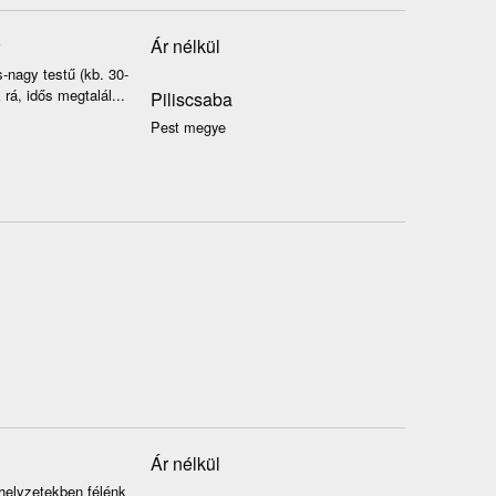
Ár nélkül
s-nagy testű (kb. 30-
rá, idős megtalál...
Piliscsaba
Pest megye
Ár nélkül
 helyzetekben félénk