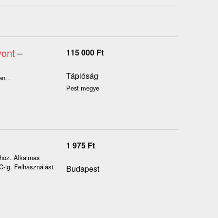
vont
–
115 000
Ft
Tápióság
n...
Pest megye
1 975
Ft
shoz. Alkalmas
C-ig. Felhasználási
Budapest