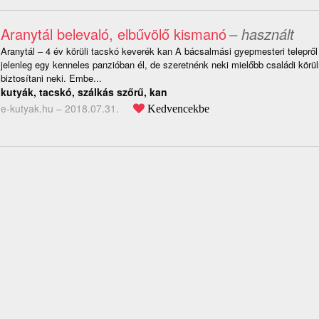
Aranytál belevaló, elbűvölő kismanó
– használt
Aranytál – 4 év körüli tacskó keverék kan A bácsalmási gyepmesteri telepről 
jelenleg egy kenneles panzióban él, de szeretnénk neki mielőbb családi kör
biztosítani neki. Embe...
kutyák, tacskó, szálkás szőrű, kan
e-kutyak.hu –
2018.07.31.
Kedvencekbe