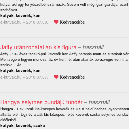
kutya, aki egy tenyészetből származik. Sosem volt még igazi gazdája, ezért
szabályait ...
kutyák, keverék, kan
e-kutyak.hu –
2018.07.08.
Kedvencekbe
Jaffy utánzohatatlan kis figura
– használt
Jaffy - 10+ éves tacskó-puli keverék kan Jaffy harapás miatt az altatását várt
Mentségére legyen mondva: tíz év kerti lét után akarták pórázvégre venni, 
szokva… Ja...
kutyák, keverék, kan
e-kutyak.hu –
2018.07.07.
Kedvencekbe
Hangya selymes bundájú tündér
– használt
Hangya - 1 év körüli kis-közepes keverék szuka A hajdúhadházi gyepmesteri 
altatás elől. Egy év alatti, kis-közepes, félős keverék szuka selymes bundá
előéletből...
kutyák, keverék, szuka