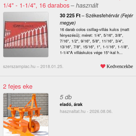
1/4" - 1-1/4", 16 darabos
– használt
30 225
Ft
–
Székesfehérvár
(Fejér
megye)
16 darab colos csillag-villás kulcs (matt
fényezésû); méret: 1/4", 5/16", 3/8",
7/16", 1/2", 9/16", 5/8", 11/16", 3/4",
13/16", 7/8", 15/16", 1", 1-1/16", 1-1/8",
1-1/4"A villáskulcs vége 15°-kal h...
szerszampiac.hu –
2018.01.25.
Kedvencekbe
2 fejes eke
5 db
eladó, árak
hasznaltat.hu - 2026.08.06.