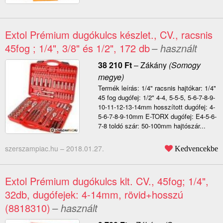
Extol Prémium dugókulcs készlet., CV., racsnis
45fog ; 1/4", 3/8" és 1/2", 172 db
– használt
38 210
Ft
–
Zákány
(Somogy
megye)
Termék leírás: 1/4" racsnis hajtókar: 1/4"
45 fog dugófej: 1/2" 4-4, 5-5-5, 5-6-7-8-9-
10-11-12-13-14mm hosszított dugófej: 4-
5-6-7-8-9-10mm E-TORX dugófej: E4-5-6-
7-8 toldó szár: 50-100mm hajtószár...
szerszampiac.hu –
2018.01.27.
Kedvencekbe
Extol Prémium dugókulcs klt. CV., 45fog; 1/4",
32db, dugófejek: 4-14mm, rövid+hosszú
(8818310)
– használt