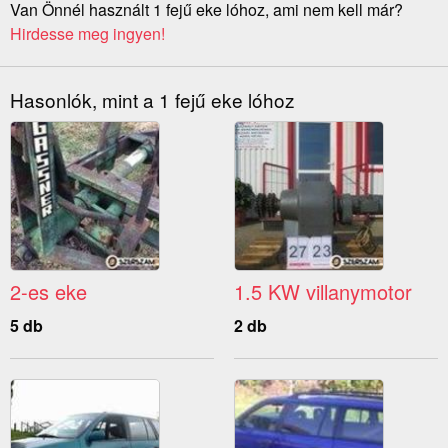
Van Önnél használt 1 fejű eke lóhoz, ami nem kell már?
Hirdesse meg ingyen!
Hasonlók, mint a 1 fejű eke lóhoz
2-es eke
1.5 KW villanymotor
5 db
2 db