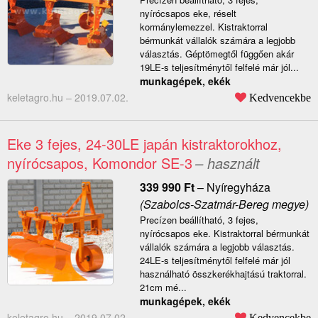
nyírócsapos eke, réselt
kormánylemezzel. Kistraktorral
bérmunkát vállalók számára a legjobb
választás. Géptömegtől függően akár
19LE-s teljesítménytől felfelé már jól...
munkagépek, ekék
keletagro.hu –
2019.07.02.
Kedvencekbe
Eke 3 fejes, 24-30LE japán kistraktorokhoz,
nyírócsapos, Komondor SE-3
– használt
339 990
Ft
–
Nyíregyháza
(Szabolcs-Szatmár-Bereg megye)
Precízen beállítható, 3 fejes,
nyírócsapos eke. Kistraktorral bérmunkát
vállalók számára a legjobb választás.
24LE-s teljesítménytől felfelé már jól
használható összkerékhajtású traktorral.
21cm mé...
munkagépek, ekék
keletagro.hu –
2019.07.02.
Kedvencekbe