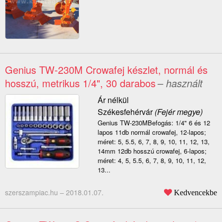
Genius TW-230M Crowafej készlet, normál és
hosszú, metrikus 1/4", 30 darabos
– használt
Ár nélkül
Székesfehérvár
(Fejér megye)
Genius TW-230MBefogás: 1/4" 6 és 12
lapos 11db normál crowafej, 12-lapos;
méret: 5, 5.5, 6, 7, 8, 9, 10, 11, 12, 13,
14mm 12db hosszú crowafej, 6-lapos;
méret: 4, 5, 5.5, 6, 7, 8, 9, 10, 11, 12,
13...
szerszampiac.hu –
2018.01.07.
Kedvencekbe