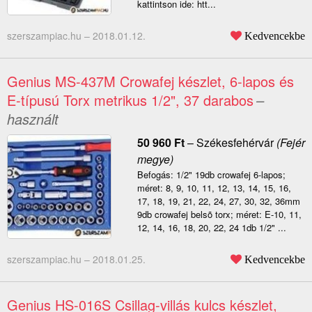
kattintson ide: htt...
szerszampiac.hu –
2018.01.12.
Kedvencekbe
Genius MS-437M Crowafej készlet, 6-lapos és
E-típusú Torx metrikus 1/2", 37 darabos
–
használt
50 960
Ft
–
Székesfehérvár
(Fejér
megye)
Befogás: 1/2" 19db crowafej 6-lapos;
méret: 8, 9, 10, 11, 12, 13, 14, 15, 16,
17, 18, 19, 21, 22, 24, 27, 30, 32, 36mm
9db crowafej belsõ torx; méret: E-10, 11,
12, 14, 16, 18, 20, 22, 24 1db 1/2" ...
szerszampiac.hu –
2018.01.25.
Kedvencekbe
Genius HS-016S Csillag-villás kulcs készlet,