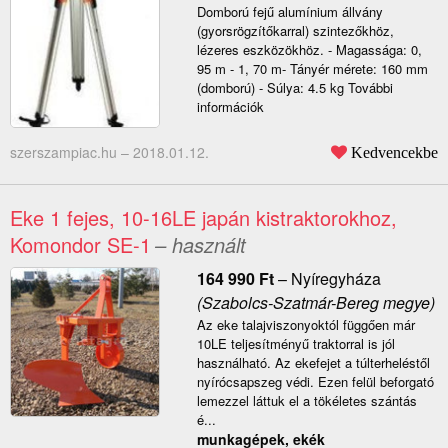
Domború fejű alumínium állvány
(gyorsrögzítőkarral) szintezőkhöz,
lézeres eszközökhöz. - Magassága: 0,
95 m - 1, 70 m- Tányér mérete: 160 mm
(domború) - Súlya: 4.5 kg További
információk
szerszampiac.hu –
2018.01.12.
Kedvencekbe
Eke 1 fejes, 10-16LE japán kistraktorokhoz,
Komondor SE-1
– használt
164 990
Ft
–
Nyíregyháza
(Szabolcs-Szatmár-Bereg megye)
Az eke talajviszonyoktól függően már
10LE teljesítményű traktorral is jól
használható. Az ekefejet a túlterheléstől
nyírócsapszeg védi. Ezen felül beforgató
lemezzel láttuk el a tökéletes szántás
é...
munkagépek, ekék