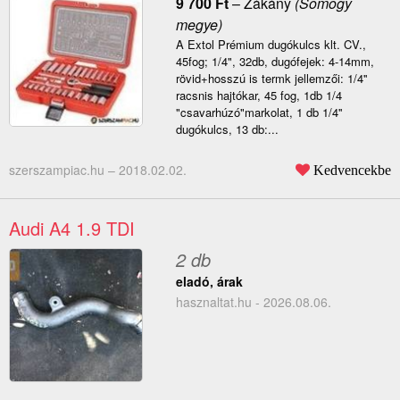
9 700
Ft
–
Zákány
(Somogy
megye)
A Extol Prémium dugókulcs klt. CV.,
45fog; 1/4", 32db, dugófejek: 4-14mm,
rövid+hosszú is termk jellemzői: 1/4''
racsnis hajtókar, 45 fog, 1db 1/4
"csavarhúzó"markolat, 1 db 1/4''
dugókulcs, 13 db:...
szerszampiac.hu –
2018.02.02.
Kedvencekbe
Audi A4 1.9 TDI
2 db
eladó, árak
hasznaltat.hu - 2026.08.06.