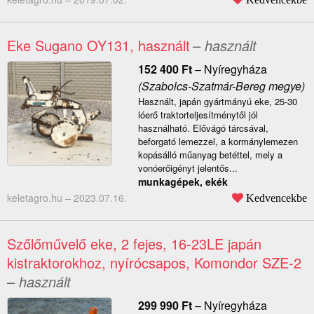
Eke Sugano OY131, használt
– használt
152 400
Ft
–
Nyíregyháza
(Szabolcs-Szatmár-Bereg megye)
Használt, japán gyártmányú eke, 25-30
lóerő traktorteljesítménytől jól
használható. Elővágó tárcsával,
beforgató lemezzel, a kormánylemezen
kopásálló műanyag betéttel, mely a
vonóerőigényt jelentős...
munkagépek, ekék
keletagro.hu –
2023.07.16.
Kedvencekbe
Szőlőművelő eke, 2 fejes, 16-23LE japán
kistraktorokhoz, nyírócsapos, Komondor SZE-2
– használt
299 990
Ft
–
Nyíregyháza