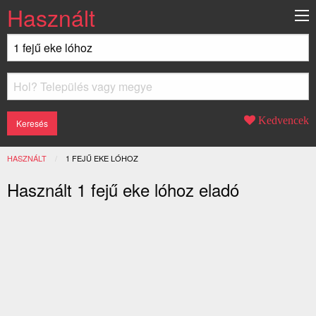
Használt
Kedvencek
HASZNÁLT
JELENLEGI:
1 FEJŰ EKE LÓHOZ
Használt 1 fejű eke lóhoz eladó