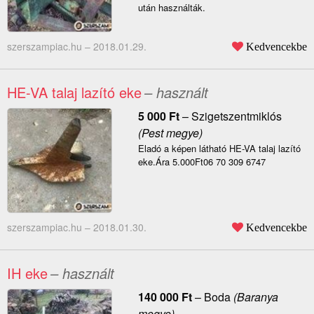
után használták.
szerszampiac.hu –
2018.01.29.
Kedvencekbe
HE-VA talaj lazító eke
– használt
5 000
Ft
–
Szigetszentmiklós
(Pest megye)
Eladó a képen látható HE-VA talaj lazító
eke.Ára 5.000Ft06 70 309 6747
szerszampiac.hu –
2018.01.30.
Kedvencekbe
IH eke
– használt
140 000
Ft
–
Boda
(Baranya
megye)