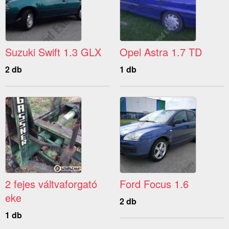
Suzuki Swift 1.3 GLX
Opel Astra 1.7 TD
2 db
1 db
2 fejes váltvaforgató
Ford Focus 1.6
eke
2 db
1 db