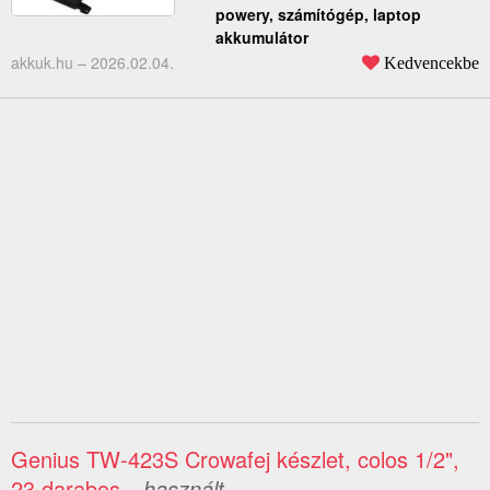
powery, számítógép, laptop
akkumulátor
akkuk.hu –
2026.02.04.
Kedvencekbe
Genius TW-423S Crowafej készlet, colos 1/2",
23 darabos
– használt