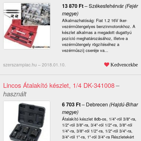
13 870
Ft
–
Székesfehérvár
(Fejér
megye)
Alkalmazhatóság: Fiat 1.2 16V iker-
vezérmûtengelyes benzinmotorokhoz. A
készlet alkalmas a megadott dugattyú
pozíció meghatározásához, illetve a
vezérmûtengely rögzítéséhez a
vezérmûszíj cseréje va...
szerszampiac.hu –
2018.01.10.
Kedvencekbe
Lincos Átalakító készlet, 1/4 DK-341008
–
használt
6 703
Ft
–
Debrecen
(Hajdú-Bihar
megye)
Átalakító készlet 8db-os, 1/4"-ról 3/8"-ra,
1/2"-ról 3/8"-ra, 3/4"-ról 1/2"-ra, 3/8"-ról
1/4"-ra, 3/8"-ról 1/2"-ra, 1/2"-ról 3/4"-ra,
3/4"-ról 1"-ra, 1"-ról 3/4"-ra Részletekért