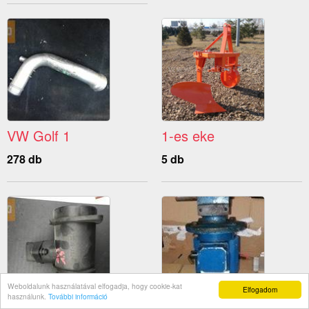
VW Golf 1
1-es eke
278 db
5 db
Weboldalunk használatával elfogadja, hogy cookie-kat
Elfogadom
használunk.
További információ