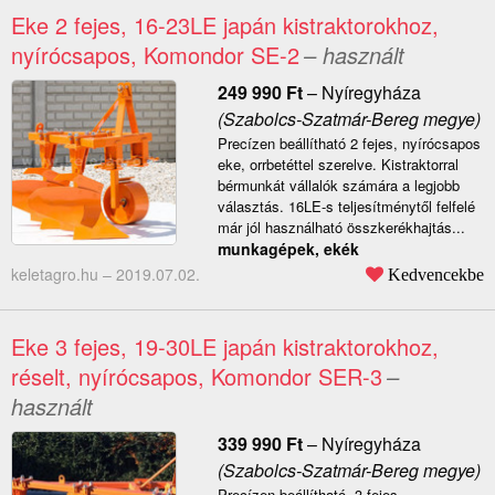
Eke 2 fejes, 16-23LE japán kistraktorokhoz,
nyírócsapos, Komondor SE-2
– használt
249 990
Ft
–
Nyíregyháza
(Szabolcs-Szatmár-Bereg megye)
Precízen beállítható 2 fejes, nyírócsapos
eke, orrbetéttel szerelve. Kistraktorral
bérmunkát vállalók számára a legjobb
választás. 16LE-s teljesítménytől felfelé
már jól használható összkerékhajtás...
munkagépek, ekék
keletagro.hu –
2019.07.02.
Kedvencekbe
Eke 3 fejes, 19-30LE japán kistraktorokhoz,
réselt, nyírócsapos, Komondor SER-3
–
használt
339 990
Ft
–
Nyíregyháza
(Szabolcs-Szatmár-Bereg megye)
Precízen beállítható, 3 fejes,