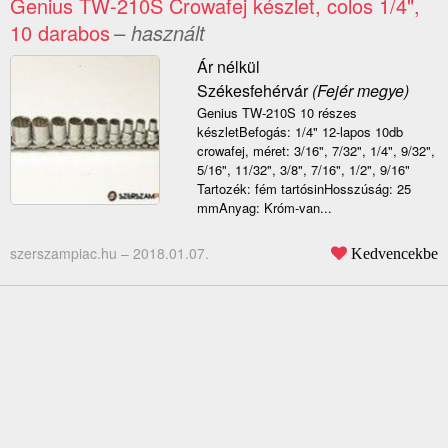
Genius TW-210S Crowafej készlet, colos 1/4",
10 darabos
– használt
Ár nélkül
Székesfehérvár
(Fejér megye)
Genius TW-210S 10 részes
készletBefogás: 1/4" 12-lapos 10db
crowafej, méret: 3/16", 7/32", 1/4", 9/32",
5/16", 11/32", 3/8", 7/16", 1/2", 9/16"
Tartozék: fém tartósinHosszúság: 25
mmAnyag: Króm-van...
szerszampiac.hu –
2018.01.07.
Kedvencekbe