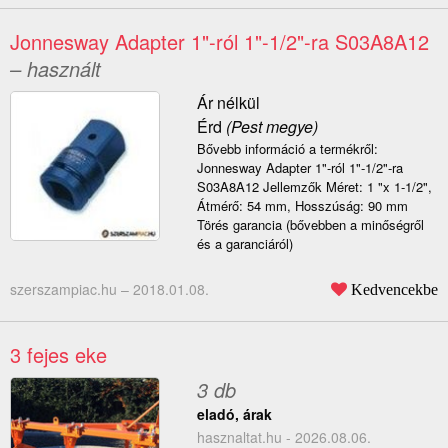
Jonnesway Adapter 1"-ról 1"-1/2"-ra S03A8A12
– használt
Ár nélkül
Érd
(Pest megye)
Bővebb információ a termékről:
Jonnesway Adapter 1"-ról 1"-1/2"-ra
S03A8A12 Jellemzők Méret: 1 "x 1-1/2",
Átmérő: 54 mm, Hosszúság: 90 mm
Törés garancia (bővebben a minőségről
és a garanciáról)
szerszampiac.hu –
2018.01.08.
Kedvencekbe
3 fejes eke
3 db
eladó, árak
hasznaltat.hu - 2026.08.06.