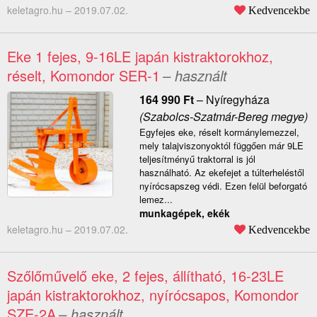
keletagro.hu –
2019.07.02.
Kedvencekbe
Eke 1 fejes, 9-16LE japán kistraktorokhoz,
réselt, Komondor SER-1
– használt
164 990
Ft
–
Nyíregyháza
(Szabolcs-Szatmár-Bereg megye)
Egyfejes eke, réselt kormánylemezzel,
mely talajviszonyoktól függően már 9LE
teljesítményű traktorral is jól
használható. Az ekefejet a túlterheléstől
nyírócsapszeg védi. Ezen felül beforgató
lemez...
munkagépek, ekék
keletagro.hu –
2019.07.02.
Kedvencekbe
Szőlőművelő eke, 2 fejes, állítható, 16-23LE
japán kistraktorokhoz, nyírócsapos, Komondor
SZE-2A
– használt