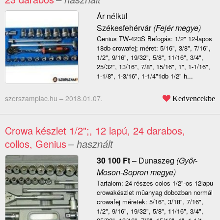
Ár nélkül
Székesfehérvár
(Fejér megye)
Genius TW-423S Befogás: 1/2" 12-lapos
18db crowafej; méret: 5/16", 3/8", 7/16",
1/2", 9/16", 19/32", 5/8", 11/16", 3/4",
25/32", 13/16", 7/8", 15/16", 1", 1-1/16",
1-1/8", 1-3/16", 1-1/4"1db 1/2" h...
szerszampiac.hu –
2018.01.07.
Kedvencekbe
Crowa készlet 1/2";, 12 lapú, 24 darabos,
collos, Genius
– használt
30 100
Ft
–
Dunaszeg
(Győr-
Moson-Sopron megye)
Tartalom: 24 részes colos 1/2"-os 12lapu
crowakészlet mûanyag dobozban normál
crowafej méretek: 5/16", 3/18", 7/16",
1/2", 9/16", 19/32", 5/8", 11/16", 3/4",