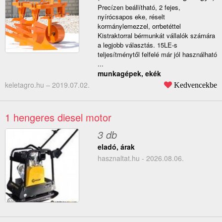
Precízen beállítható, 2 fejes,
nyírócsapos eke, réselt
kormánylemezzel, orrbetéttel
Kistraktorral bérmunkát vállalók számára
a legjobb választás. 15LE-s
teljesítménytől felfelé már jól használható
...
munkagépek, ekék
keletagro.hu –
2019.07.02.
Kedvencekbe
1 hengeres diesel motor
3 db
eladó, árak
hasznaltat.hu - 2026.08.06.