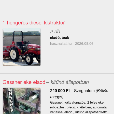
1 hengeres diesel kistraktor
2 db
eladó, árak
hasznaltat.hu - 2026.08.06.
Gassner eke eladó
– kitűnő állapotban
240 000
Ft
–
Szeghalom
(Békés
megye)
Gassner, váltvaforgatós, 2 fejes eke,
robosztus, precíz kivitelben, autómata
váltással eladó , kitünő állapotban!Mtz