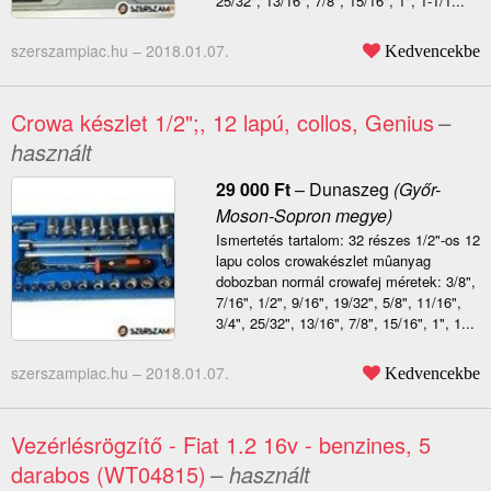
25/32", 13/16", 7/8", 15/16", 1", 1-1/1...
szerszampiac.hu –
2018.01.07.
Kedvencekbe
Crowa készlet 1/2";, 12 lapú, collos, Genius
–
használt
29 000
Ft
–
Dunaszeg
(Győr-
Moson-Sopron megye)
Ismertetés tartalom: 32 részes 1/2"-os 12
lapu colos crowakészlet mûanyag
dobozban normál crowafej méretek: 3/8",
7/16", 1/2", 9/16", 19/32", 5/8", 11/16",
3/4", 25/32", 13/16", 7/8", 15/16", 1", 1...
szerszampiac.hu –
2018.01.07.
Kedvencekbe
Vezérlésrögzítő - Fiat 1.2 16v - benzines, 5
darabos (WT04815)
– használt