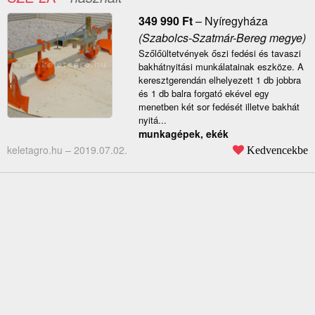
349 990
Ft
–
Nyíregyháza
(Szabolcs-Szatmár-Bereg megye)
Szőlőültetvények őszi fedési és tavaszi
bakhátnyitási munkálatainak eszköze. A
keresztgerendán elhelyezett 1 db jobbra
és 1 db balra forgató ekével egy
menetben két sor fedését illetve bakhát
nyitá...
munkagépek, ekék
keletagro.hu –
2019.07.02.
Kedvencekbe