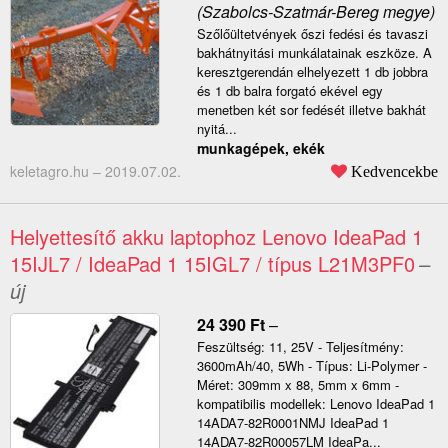
(Szabolcs-Szatmár-Bereg megye)
Szőlőültetvények őszi fedési és tavaszi
bakhátnyitási munkálatainak eszköze. A
keresztgerendán elhelyezett 1 db jobbra
és 1 db balra forgató ekével egy
menetben két sor fedését illetve bakhát
nyitá...
munkagépek, ekék
keletagro.hu –
2019.07.02.
Kedvencekbe
Helyettesítő akku laptophoz Lenovo IdeaPad 1
15IJL7 / IdeaPad 1 15IGL7 / típus L21M3PF0
–
új
24 390
Ft
–
Feszültség: 11, 25V - Teljesítmény:
3600mAh/40, 5Wh - Típus: Li-Polymer -
Méret: 309mm x 88, 5mm x 6mm -
kompatibilis modellek: Lenovo IdeaPad 1
14ADA7-82R0001NMJ IdeaPad 1
14ADA7-82R00057LM IdeaPa...