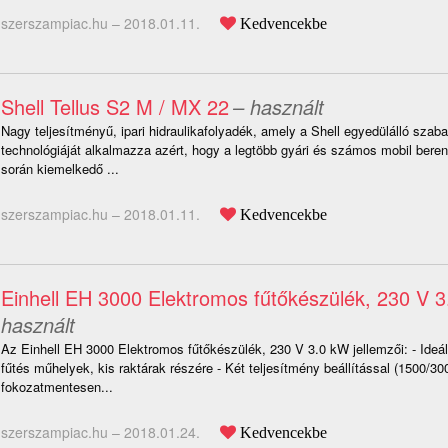
szerszampiac.hu –
2018.01.11.
Kedvencekbe
Shell Tellus S2 M / MX 22
– használt
Nagy teljesítményű, ipari hidraulikafolyadék, amely a Shell egyedülálló szab
technológiáját alkalmazza azért, hogy a legtöbb gyári és számos mobil be
során kiemelkedő ...
szerszampiac.hu –
2018.01.11.
Kedvencekbe
Einhell EH 3000 Elektromos fűtőkészülék, 230 V 
használt
Az Einhell EH 3000 Elektromos fűtőkészülék, 230 V 3.0 kW jellemzői: - Ideál
fűtés műhelyek, kis raktárak részére - Két teljesítmény beállítással (1500/3
fokozatmentesen...
szerszampiac.hu –
2018.01.24.
Kedvencekbe