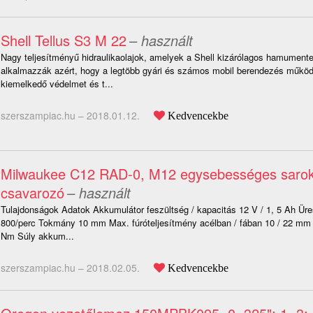
Shell Tellus S3 M 22
– használt
Nagy teljesítményű hidraulikaolajok, amelyek a Shell kizárólagos hamumente
alkalmazzák azért, hogy a legtöbb gyári és számos mobil berendezés műkö
kiemelkedő védelmet és t...
szerszampiac.hu –
2018.01.12.
Kedvencekbe
Milwaukee C12 RAD-0, M12 egysebességes sarok
csavarozó
– használt
Tulajdonságok Adatok Akkumulátor feszültség / kapacitás 12 V / 1, 5 Ah Üres
800/perc Tokmány 10 mm Max. fúróteljesítmény acélban / fában 10 / 22 m
Nm Súly akkum...
szerszampiac.hu –
2018.02.05.
Kedvencekbe