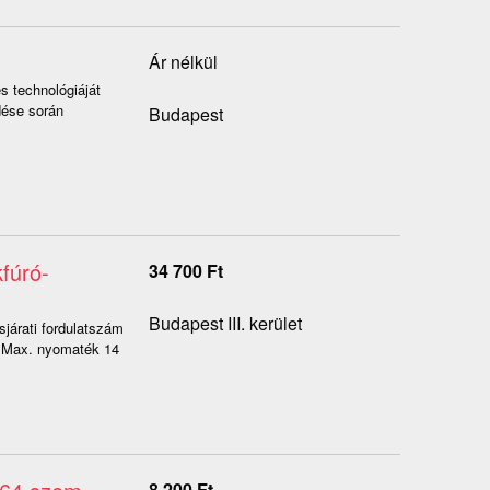
Ár nélkül
s technológiáját
dése során
Budapest
fúró-
34 700
Ft
Budapest III. kerület
járati fordulatszám
m Max. nyomaték 14
8 200
Ft