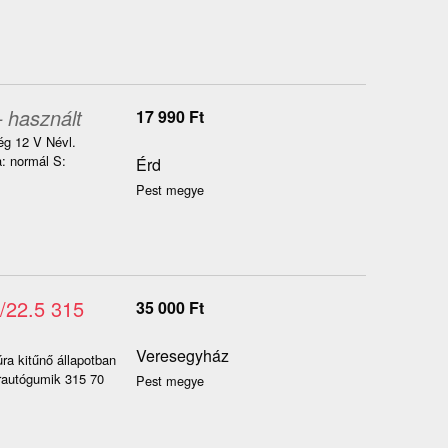
 használt
17 990
Ft
ég 12 V Névl.
: normál S:
Érd
Pest megye
/22.5 315
35 000
Ft
Veresegyház
ra kitűnő állapotban
rautógumik 315 70
Pest megye