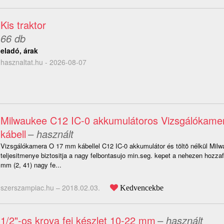
Kis traktor
66 db
eladó, árak
hasznaltat.hu - 2026-08-07
Milwaukee C12 IC-0 akkumulátoros Vizsgálókam
kábell
– használt
Vizsgálókamera O 17 mm kábellel C12 IC-0 akkumulátor és töltõ nélkül Mil
teljesitmenye biztositja a nagy felbontasujo min.seg. kepet a nehezen hozza
mm (2, 41) nagy fe...
szerszampiac.hu –
2018.02.03.
Kedvencekbe
1/2"-os krova fej készlet 10-22 mm
– használt