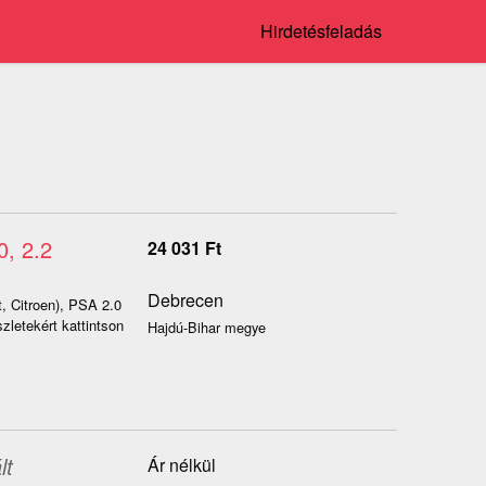
Hirdetésfeladás
0, 2.2
24 031
Ft
Debrecen
, Citroen), PSA 2.0
letekért kattintson
Hajdú-Bihar megye
lt
Ár nélkül