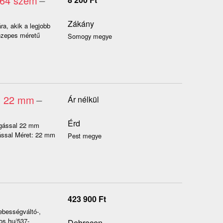
 64 szem
–
Zákány
ra, akik a legjobb
közepes méretű
Somogy megye
al 22 mm
–
Ár nélkül
Érd
ogással 22 mm
gással Méret: 22 mm
Pest megye
423 900
Ft
sebességváltó-,
cos.hu/537-
Debrecen