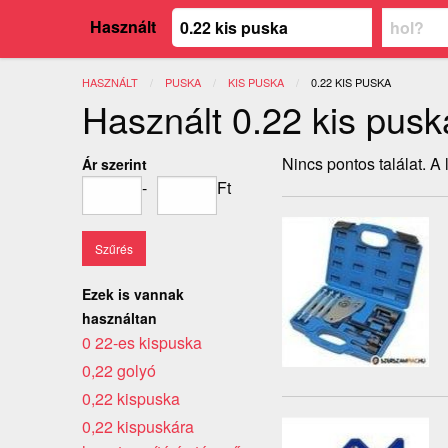
Használt
HASZNÁLT
PUSKA
KIS PUSKA
JELENLEGI:
0.22 KIS PUSKA
Használt 0.22 kis pusk
Nincs pontos találat. A
Ár szerint
-
Ft
Ezek is vannak
használtan
0 22-es kispuska
0,22 golyó
0,22 kispuska
0,22 kispuskára