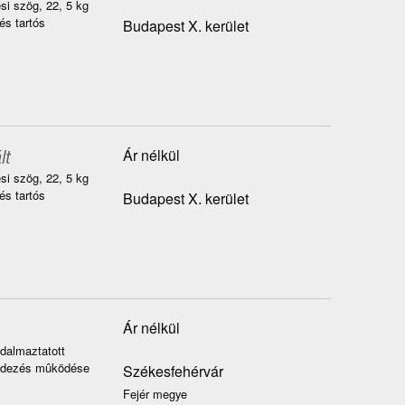
i szög, 22, 5 kg
és tartós
Budapest X. kerület
lt
Ár nélkül
i szög, 22, 5 kg
és tartós
Budapest X. kerület
Ár nélkül
adalmaztatott
rendezés mûködése
Székesfehérvár
Fejér megye