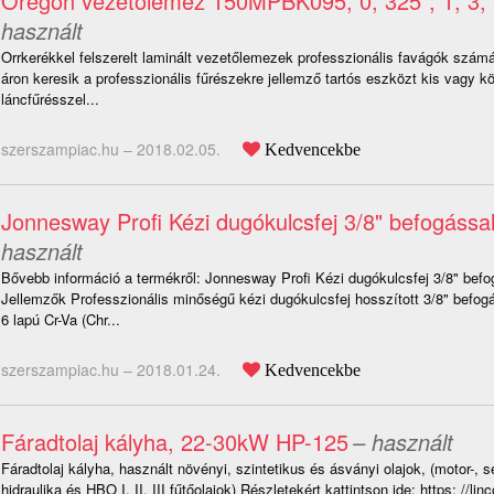
Oregon vezetőlemez 150MPBK095, 0, 325"; 1, 3;
használt
Orrkerékkel felszerelt laminált vezetőlemezek professzionális favágók számá
áron keresik a professzionális fűrészekre jellemző tartós eszközt kis vagy 
láncfűrésszel...
szerszampiac.hu –
2018.02.05.
Kedvencekbe
Jonnesway Profi Kézi dugókulcsfej 3/8" befogáss
használt
Bővebb információ a termékről: Jonnesway Profi Kézi dugókulcsfej 3/8" bef
Jellemzők Professzionális minőségű kézi dugókulcsfej hosszított 3/8" befo
6 lapú Cr-Va (Chr...
szerszampiac.hu –
2018.01.24.
Kedvencekbe
Fáradtolaj kályha, 22-30kW HP-125
– használt
Fáradtolaj kályha, használt növényi, szintetikus és ásványi olajok, (motor-, 
hidraulika és HBO I, II, III fűtőolajok) Részletekért kattintson ide: https: //lin