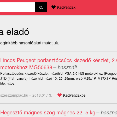
Kedvencek
a eladó
 leginkább hasonlóakat mutatjuk.
Lincos Peugeot porlasztócsúcs kiszedő készlet, 2.
motorokhoz MG50638
– használt
Porlasztócsúcs kiszedő készlet, húzóhid, PSA 2.0 HDI motorokhoz (Peugeot
JTD (Fiat, Lancia), húzó híd, húzó 10, 25, 29mm, orsó M25x1P, M17X1P Rész
ide: https: ...
szerszampiac.hu –
2018.01.13.
Kedvencekbe
Hegesztő mágnes szög mágnes 22, 5 kg
– haszná