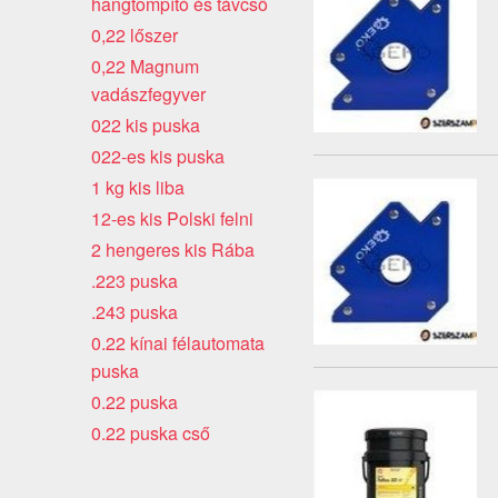
hangtompító és távcső
0,22 lőszer
0,22 Magnum
vadászfegyver
022 kis puska
022-es kis puska
1 kg kis liba
12-es kis Polski felni
2 hengeres kis Rába
.223 puska
.243 puska
0.22 kínai félautomata
puska
0.22 puska
0.22 puska cső