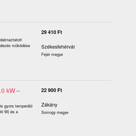
29 410
Ft
adalmaztatott
rendezés mûködése
Székesfehérvár
Fejér megye
3.0 kW
–
22 900
Ft
Zákány
is gyors temperáló
000 W) és a
Somogy megye