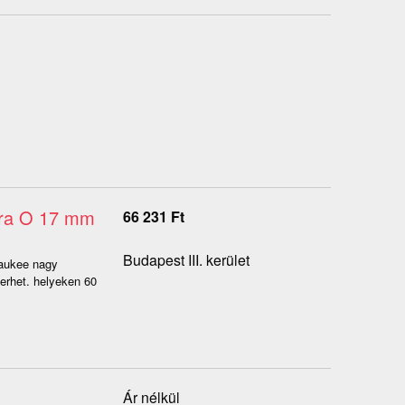
era O 17 mm
66 231
Ft
Budapest III. kerület
waukee nagy
ferhet. helyeken 60
Ár nélkül