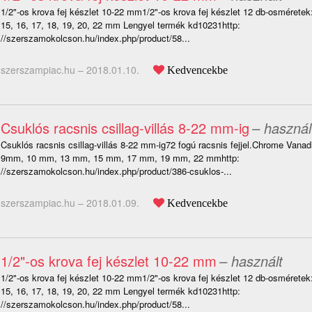
1/2"-os krova fej készlet 10-22 mm1/2"-os krova fej készlet 12 db-osméretek:
15, 16, 17, 18, 19, 20, 22 mm Lengyel termék kd10231http:
//szerszamokolcson.hu/index.php/product/58...
szerszampiac.hu –
2018.01.10.
Kedvencekbe
Csuklós racsnis csillag-villás 8-22 mm-ig
– használ
Csuklós racsnis csillag-villás 8-22 mm-ig72 fogú racsnis fejjel.Chrome Van
9mm, 10 mm, 13 mm, 15 mm, 17 mm, 19 mm, 22 mmhttp:
//szerszamokolcson.hu/index.php/product/386-csuklos-...
szerszampiac.hu –
2018.01.09.
Kedvencekbe
1/2"-os krova fej készlet 10-22 mm
– használt
1/2"-os krova fej készlet 10-22 mm1/2"-os krova fej készlet 12 db-osméretek:
15, 16, 17, 18, 19, 20, 22 mm Lengyel termék kd10231http:
//szerszamokolcson.hu/index.php/product/58...