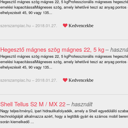
Hegesztő mágnes szög mágnes 22, 5 kgProfesszionális mágneses hegesztés
emelési kapacitássalMágneses szög, amely lehetővé teszi az anyag pontos 
elhelyezését 45, 90 vagy 135...
szerszampiac.hu –
2018.01.27.
Kedvencekbe
Hegesztő mágnes szög mágnes 22, 5 kg
– haszná
Hegesztő mágnes szög mágnes 22, 5 kgProfesszionális mágneses hegesztés
emelési kapacitássalMágneses szög, amely lehetővé teszi az anyag pontos 
elhelyezését 45, 90 vagy 135...
szerszampiac.hu –
2018.01.27.
Kedvencekbe
Shell Tellus S2 M / MX 22
– használt
Nagy teljesítményű, ipari hidraulikafolyadék, amely a Shell egyedülálló szab
technológiáját alkalmazza azért, hogy a legtöbb gyári és számos mobil be
során kiemelkedő ...