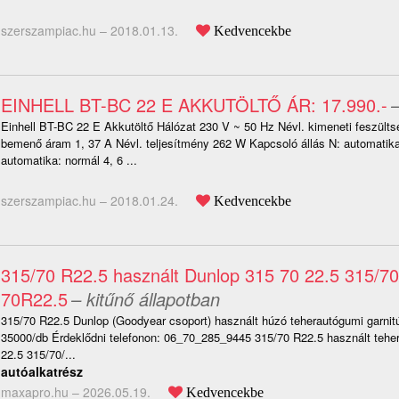
szerszampiac.hu –
2018.01.13.
Kedvencekbe
EINHELL BT-BC 22 E AKKUTÖLTŐ ÁR: 17.990.-
–
Einhell BT-BC 22 E Akkutöltő Hálózat 230 V ~ 50 Hz Névl. kimeneti feszülts
bemenő áram 1, 37 A Névl. teljesítmény 262 W Kapcsoló állás N: automatika
automatika: normál 4, 6 ...
szerszampiac.hu –
2018.01.24.
Kedvencekbe
315/70 R22.5 használt Dunlop 315 70 22.5 315/70
70R22.5
– kitűnő állapotban
315/70 R22.5 Dunlop (Goodyear csoport) használt húzó teherautógumi garnitú
35000/db Érdeklődni telefonon: 06_70_285_9445 315/70 R22.5 használt tehe
22.5 315/70/...
autóalkatrész
maxapro.hu –
2026.05.19.
Kedvencekbe