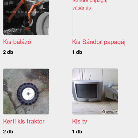
Kis bálázó
Kis Sándor papagáj
2 db
1 db
Kerti kis traktor
Kis tv
2 db
1 db