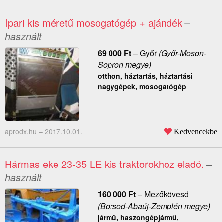
Ipari kis méretű mosogatógép + ajándék
–
használt
69 000
Ft
–
Győr
(Győr-Moson-
Sopron megye)
otthon, háztartás, háztartási
nagygépek, mosogatógép
aprodx.hu –
2017.10.01.
Kedvencekbe
Hármas eke 23-35 LE kis traktorokhoz eladó.
–
használt
160 000
Ft
–
Mezőkövesd
(Borsod-Abaúj-Zemplén megye)
jármű, haszongépjármű,