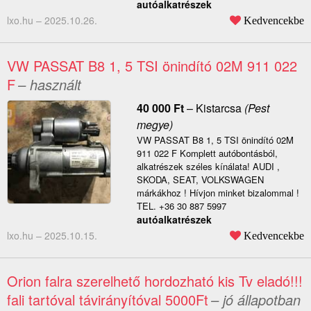
autóalkatrészek
lxo.hu –
2025.10.26.
Kedvencekbe
VW PASSAT B8 1, 5 TSI önindító 02M 911 022
F
– használt
40 000
Ft
–
Kistarcsa
(Pest
megye)
VW PASSAT B8 1, 5 TSI önindító 02M
911 022 F Komplett autóbontásból,
alkatrészek széles kínálata! AUDI ,
SKODA, SEAT, VOLKSWAGEN
márkákhoz ! Hívjon minket bizalommal !
TEL. +36 30 887 5997
autóalkatrészek
lxo.hu –
2025.10.15.
Kedvencekbe
Orion falra szerelhető hordozható kis Tv eladó!!!
fali tartóval távirányítóval 5000Ft
– jó állapotban