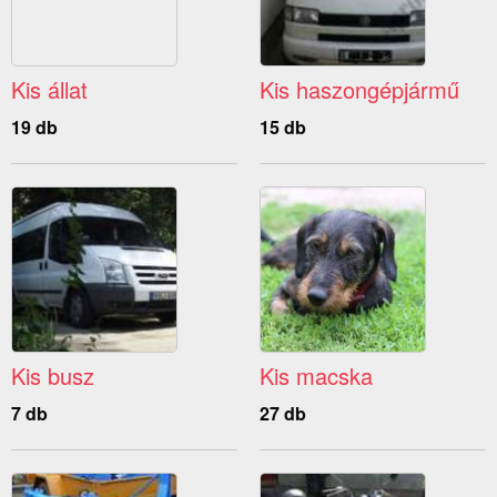
Kis állat
Kis haszongépjármű
19 db
15 db
Kis busz
Kis macska
7 db
27 db