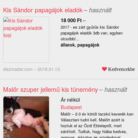
Kis Sándor papagájok eladók
– használt
18 000
Ft
–
2017 - es zárt gyűrűs kis Sándor
papagájok eladók 3db van, egyben
olcsóbb!...
állatok, papagájok
diszmadar.com –
2018.01.13.
Kedvencekbe
Malőr szuper jellemű kis tünemény
– használt
Ár nélkül
Budapest
Malőr – 2-3 év körüli tacskó keverék kan
Választani tudni kell. Malőrt azért is
hoztuk el az Ózdi Ebtelepről, mert
sántított. Tudtuk, hogy hiába kedves,
aranyos, alázatos és mindenkivel