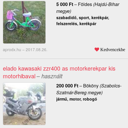
5 000
Ft
–
Földes
(Hajdú-Bihar
megye)
szabadidő, sport, kerékpár,
felszerelés, kerékpár
aprodx.hu –
2017.08.26.
Kedvencekbe
elado kawasaki zzr400 as motorkerekpar kis
motorhibaval
– használt
200 000
Ft
–
Bököny
(Szabolcs-
Szatmár-Bereg megye)
jármű, motor, robogó