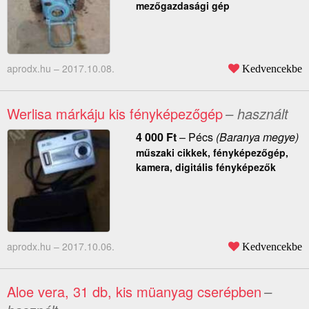
mezőgazdasági gép
aprodx.hu –
2017.10.08.
Kedvencekbe
Werlisa márkáju kis fényképezőgép
– használt
4 000
Ft
–
Pécs
(Baranya megye)
műszaki cikkek, fényképezőgép,
kamera, digitális fényképezők
aprodx.hu –
2017.10.06.
Kedvencekbe
Aloe vera, 31 db, kis müanyag cserépben
–