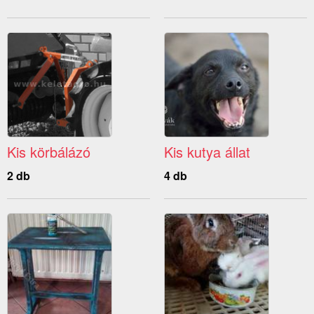
Kis körbálázó
Kis kutya állat
2 db
4 db