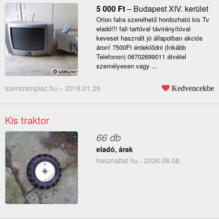
5 000
Ft
–
Budapest XIV. kerület
Orion falra szerelhető hordozható kis Tv
eladó!!! fali tartóval távirányítóval
keveset használt jó állapotban akciós
áron! 7500Ft érdeklődni (Inkább
Telefonon) 06702699011 átvétel
személyesen vagy ...
szerszampiac.hu –
2018.01.29.
Kedvencekbe
Kis traktor
66 db
eladó, árak
hasznaltat.hu - 2026.08.08.