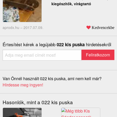
kiegészítők, virágtartó
aprodx.hu –
2017.07.09.
Kedvencekbe
Értesítést kérek a legújabb
hirdetésekről
022 kis puska
Van Önnél használt 022 kis puska, ami nem kell már?
Hirdesse meg ingyen!
Hasonlók, mint a 022 kis puska