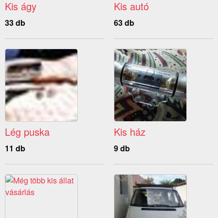
Kis ágy
Kis autó
33 db
63 db
Lég puska
Kis ház
11 db
9 db