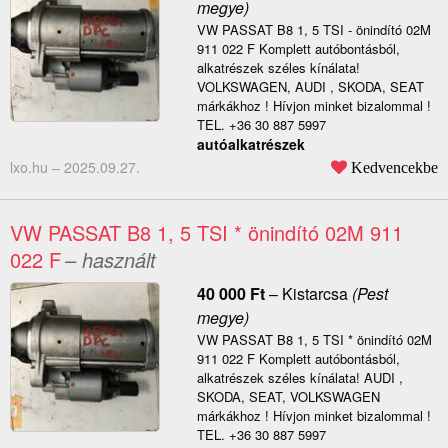
megye)
VW PASSAT B8 1, 5 TSI - önindító 02M
911 022 F Komplett autóbontásból,
alkatrészek széles kínálata!
VOLKSWAGEN, AUDI , SKODA, SEAT
márkákhoz ! Hívjon minket bizalommal !
TEL. +36 30 887 5997
autóalkatrészek
lxo.hu –
2025.09.27.
Kedvencekbe
VW PASSAT B8 1, 5 TSI * önindító 02M 911
022 F
– használt
40 000
Ft
–
Kistarcsa
(Pest
megye)
VW PASSAT B8 1, 5 TSI * önindító 02M
911 022 F Komplett autóbontásból,
alkatrészek széles kínálata! AUDI ,
SKODA, SEAT, VOLKSWAGEN
márkákhoz ! Hívjon minket bizalommal !
TEL. +36 30 887 5997