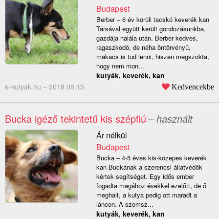
Budapest
Berber – 6 év körüli tacskó keverék kan
Társával együtt került gondozásunkba,
gazdája halála után. Berber kedves,
ragaszkodó, de néha öntörvényű,
makacs is tud lenni, hiszen megszokta,
hogy nem mon...
kutyák, keverék, kan
e-kutyak.hu –
2018.08.15.
Kedvencekbe
Bucka igéző tekintetű kis szépfiú
– használt
Ár nélkül
Budapest
Bucka – 4-5 éves kis-közepes keverék
kan Buckának a szerencsi állatvédők
kértek segítséget. Egy idős ember
fogadta magához évekkel ezelőtt, de ő
meghalt, a kutya pedig ott maradt a
láncon. A szomsz...
kutyák, keverék, kan