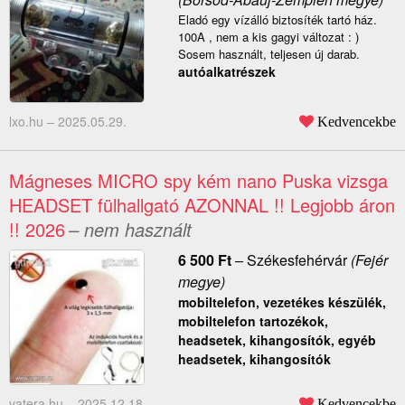
Eladó egy vízálló biztosíték tartó ház.
100A , nem a kis gagyi változat : )
Sosem használt, teljesen új darab.
autóalkatrészek
lxo.hu –
2025.05.29.
Kedvencekbe
Mágneses MICRO spy kém nano Puska vizsga
HEADSET fülhallgató AZONNAL !! Legjobb áron
!! 2026
– nem használt
6 500
Ft
–
Székesfehérvár
(Fejér
megye)
mobiltelefon, vezetékes készülék,
mobiltelefon tartozékok,
headsetek, kihangosítók, egyéb
headsetek, kihangosítók
vatera.hu –
2025.12.18.
Kedvencekbe