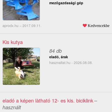
mezőgazdasági gép
aprodx.hu –
2017.09.11.
Kedvencekbe
Kis kutya
84 db
eladó, árak
hasznaltat.hu - 2026.08.08.
eladó a képen làtható 12- es kis. biciklink
–
használt