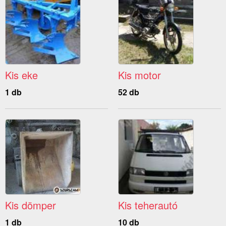
Kis eke
Kis motor
1 db
52 db
Kis dömper
Kis teherautó
1 db
10 db