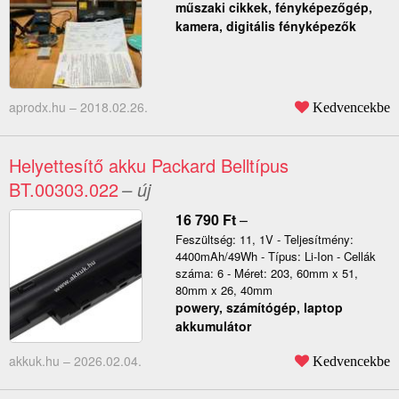
műszaki cikkek, fényképezőgép,
kamera, digitális fényképezők
aprodx.hu –
2018.02.26.
Kedvencekbe
Helyettesítő akku Packard Belltípus
BT.00303.022
– új
16 790
Ft
–
Feszültség: 11, 1V - Teljesítmény:
4400mAh/49Wh - Típus: Li-Ion - Cellák
száma: 6 - Méret: 203, 60mm x 51,
80mm x 26, 40mm
powery, számítógép, laptop
akkumulátor
akkuk.hu –
2026.02.04.
Kedvencekbe