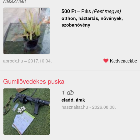
használt
500
Ft
–
Pilis
(Pest megye)
otthon, háztartás, növények,
szobanövény
aprodx.hu –
2017.10.04.
Kedvencekbe
Gumilövedékes puska
1 db
eladó, árak
hasznaltat.hu - 2026.08.08.