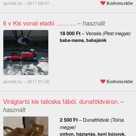
aprodx.hu –
2017.08.07.
Kedvencekbe
6 v Kis vonat eladó ...........
– használt
18 000
Ft
–
Vecsés
(Pest megye)
baba-mama, babajáték
aprodx.hu –
2017.07.28.
Kedvencekbe
Virágtartó kis talicska fából. dunaföldváron.
–
használt
2 500
Ft
–
Dunaföldvár
(Tolna
megye)
otthon, háztartás, kerti bútorok,