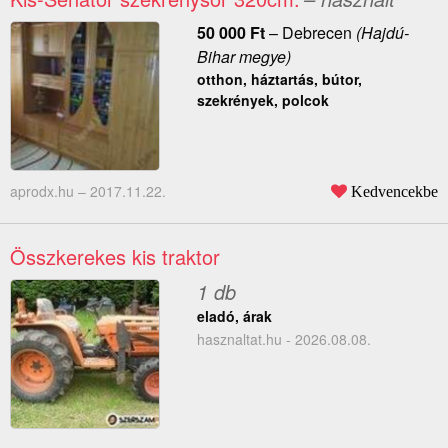
50 000
Ft
–
Debrecen
(Hajdú-
Bihar megye)
otthon, háztartás, bútor,
szekrények, polcok
aprodx.hu –
2017.11.22.
Kedvencekbe
Összkerekes kis traktor
1 db
eladó, árak
hasznaltat.hu - 2026.08.08.