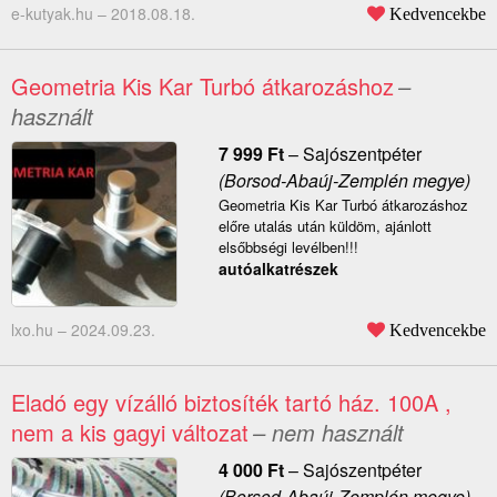
e-kutyak.hu –
2018.08.18.
Kedvencekbe
Geometria Kis Kar Turbó átkarozáshoz
–
használt
7 999
Ft
–
Sajószentpéter
(Borsod-Abaúj-Zemplén megye)
Geometria Kis Kar Turbó átkarozáshoz
előre utalás után küldöm, ajánlott
elsőbbségi levélben!!!
autóalkatrészek
lxo.hu –
2024.09.23.
Kedvencekbe
Eladó egy vízálló biztosíték tartó ház. 100A ,
nem a kis gagyi változat
– nem használt
4 000
Ft
–
Sajószentpéter
(Borsod-Abaúj-Zemplén megye)