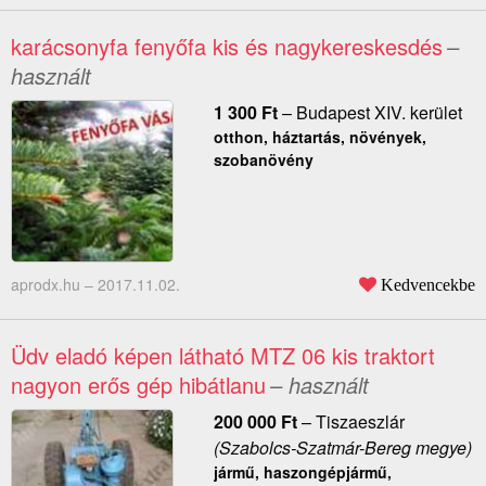
karácsonyfa fenyőfa kis és nagykereskesdés
–
használt
1 300
Ft
–
Budapest XIV. kerület
otthon, háztartás, növények,
szobanövény
aprodx.hu –
2017.11.02.
Kedvencekbe
Üdv eladó képen látható MTZ 06 kis traktort
nagyon erős gép hibátlanu
– használt
200 000
Ft
–
Tiszaeszlár
(Szabolcs-Szatmár-Bereg megye)
jármű, haszongépjármű,