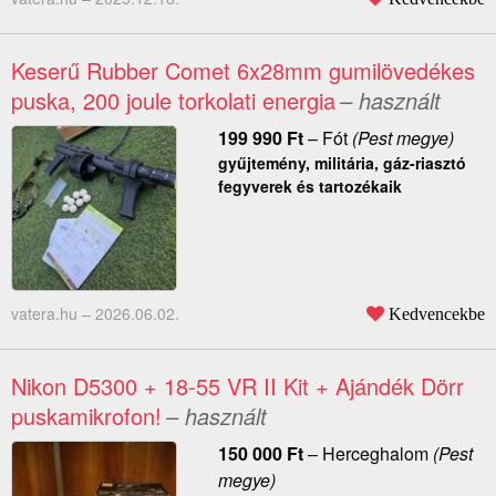
Keserű Rubber Comet 6x28mm gumilövedékes
puska, 200 joule torkolati energia
– használt
199 990
Ft
–
Fót
(Pest megye)
gyűjtemény, militária, gáz-riasztó
fegyverek és tartozékaik
vatera.hu –
2026.06.02.
Kedvencekbe
Nikon D5300 + 18-55 VR II Kit + Ajándék Dörr
puskamikrofon!
– használt
150 000
Ft
–
Herceghalom
(Pest
megye)