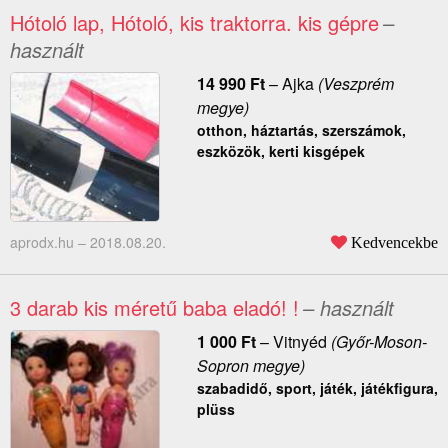
Hótoló lap, Hótoló, kis traktorra. kis gépre
–
használt
14 990
Ft
–
Ajka
(Veszprém
megye)
otthon, háztartás, szerszámok,
eszközök, kerti kisgépek
aprodx.hu –
2018.08.20.
Kedvencekbe
3 darab kis méretű baba eladó! !
– használt
1 000
Ft
–
Vitnyéd
(Győr-Moson-
Sopron megye)
szabadidő, sport, játék, játékfigura,
plüss