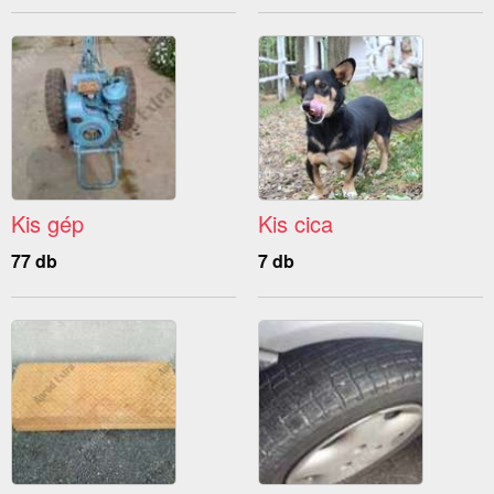
Kis gép
Kis cica
77 db
7 db