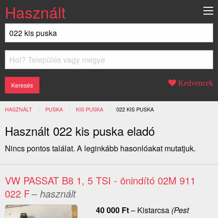
Használt
Kedvencek
HASZNÁLT
PUSKA
KIS PUSKA
JELENLEGI:
022 KIS PUSKA
Használt 022 kis puska eladó
Nincs pontos találat. A leginkább hasonlóakat mutatjuk.
VW PASSAT B8 1, 5 TSI - önindító 02M 911
022 F
– használt
40 000
Ft
–
Kistarcsa
(Pest