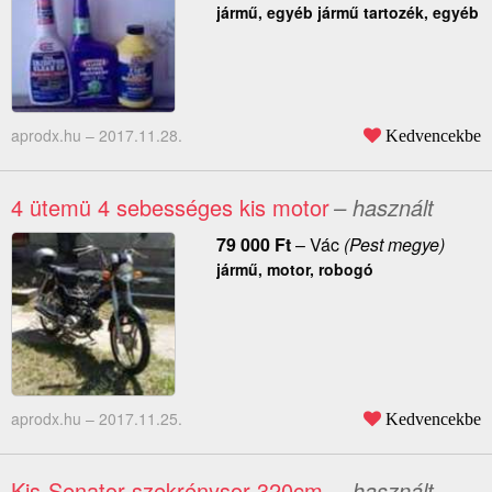
jármű, egyéb jármű tartozék, egyéb
aprodx.hu –
2017.11.28.
Kedvencekbe
4 ütemü 4 sebességes kis motor
– használt
79 000
Ft
–
Vác
(Pest megye)
jármű, motor, robogó
aprodx.hu –
2017.11.25.
Kedvencekbe
Kis-Senator szekrénysor 320cm.
– használt