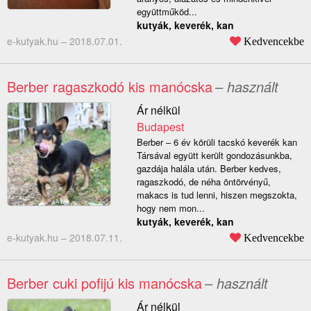
együttműköd...
kutyák, keverék, kan
e-kutyak.hu –
2018.07.01.
Kedvencekbe
Berber ragaszkodó kis manócska
– használt
Ár nélkül
Budapest
Berber – 6 év körüli tacskó keverék kan
Társával együtt került gondozásunkba,
gazdája halála után. Berber kedves,
ragaszkodó, de néha öntörvényű,
makacs is tud lenni, hiszen megszokta,
hogy nem mon...
kutyák, keverék, kan
e-kutyak.hu –
2018.07.11.
Kedvencekbe
Berber cuki pofijú kis manócska
– használt
Ár nélkül