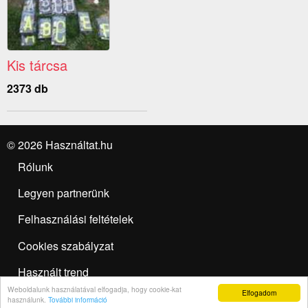
Kis tárcsa
2373 db
© 2026 Használtat.hu
Rólunk
Legyen partnerünk
Felhasználási feltételek
Cookies szabályzat
Használt trend
Weboldalunk használatával elfogadja, hogy cookie-kat
Elfogadom
Hirdetésfeladás
használunk.
További információ