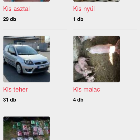
Kis asztal
Kis nyúl
29 db
1 db
Kis teher
Kis malac
31 db
4 db