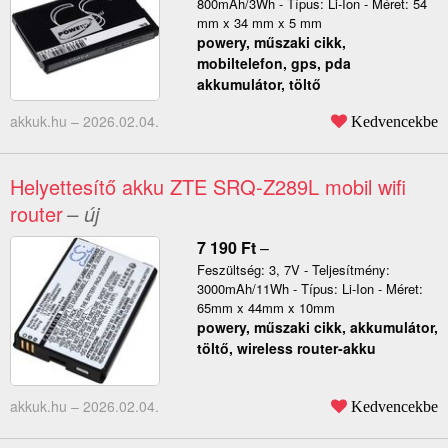
800mAh/3Wh - Típus: Li-Ion - Méret: 54
mm x 34 mm x 5 mm
powery, műszaki cikk,
mobiltelefon, gps, pda
akkumulátor, töltő
akkuk.hu –
2026.02.04.
Kedvencekbe
Helyettesítő akku ZTE SRQ-Z289L mobil wifi
router
– új
7 190
Ft
–
Feszültség: 3, 7V - Teljesítmény:
3000mAh/11Wh - Típus: Li-Ion - Méret:
65mm x 44mm x 10mm
powery, műszaki cikk, akkumulátor,
töltő, wireless router-akku
akkuk.hu –
2026.02.04.
Kedvencekbe