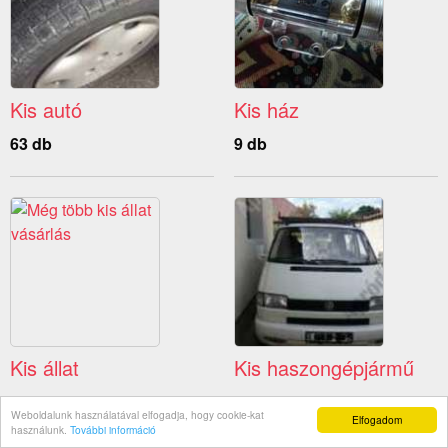
Kis autó
Kis ház
63 db
9 db
Kis állat
Kis haszongépjármű
19 db
15 db
Weboldalunk használatával elfogadja, hogy cookie-kat
Elfogadom
használunk.
További információ