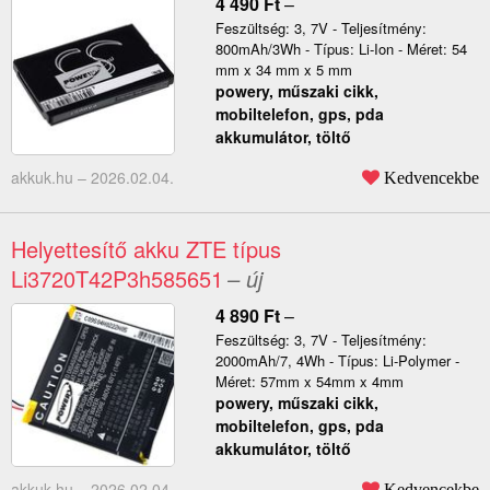
4 490
Ft
–
Feszültség: 3, 7V - Teljesítmény:
800mAh/3Wh - Típus: Li-Ion - Méret: 54
mm x 34 mm x 5 mm
powery, műszaki cikk,
mobiltelefon, gps, pda
akkumulátor, töltő
akkuk.hu –
2026.02.04.
Kedvencekbe
Helyettesítő akku ZTE típus
Li3720T42P3h585651
– új
4 890
Ft
–
Feszültség: 3, 7V - Teljesítmény:
2000mAh/7, 4Wh - Típus: Li-Polymer -
Méret: 57mm x 54mm x 4mm
powery, műszaki cikk,
mobiltelefon, gps, pda
akkumulátor, töltő
akkuk.hu –
2026.02.04.
Kedvencekbe