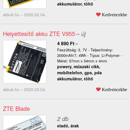
akkumulátor, töltő
akkuk.hu –
2026.02.04.
Kedvencekbe
Helyettesítő akku ZTE V955
– új
4 890
Ft
–
Feszültség: 3, 7V - Teljesítmény:
2000mAh/7, 4Wh - Típus: Li-Polymer -
Méret: 57mm x 54mm x 4mm
powery, műszaki cikk,
mobiltelefon, gps, pda
akkumulátor, töltő
akkuk.hu –
2026.02.04.
Kedvencekbe
ZTE Blade
2 db
eladó, árak