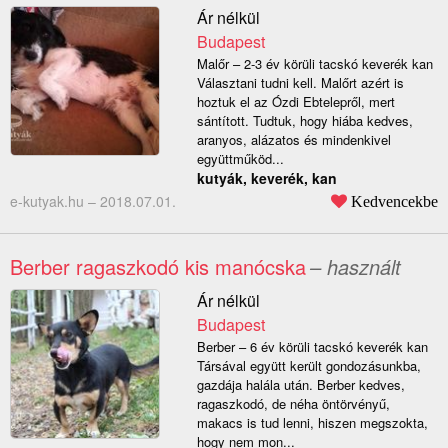
Ár nélkül
Budapest
Malőr – 2-3 év körüli tacskó keverék kan
Választani tudni kell. Malőrt azért is
hoztuk el az Ózdi Ebtelepről, mert
sántított. Tudtuk, hogy hiába kedves,
aranyos, alázatos és mindenkivel
együttműköd...
kutyák, keverék, kan
e-kutyak.hu –
2018.07.01.
Kedvencekbe
Berber ragaszkodó kis manócska
– használt
Ár nélkül
Budapest
Berber – 6 év körüli tacskó keverék kan
Társával együtt került gondozásunkba,
gazdája halála után. Berber kedves,
ragaszkodó, de néha öntörvényű,
makacs is tud lenni, hiszen megszokta,
hogy nem mon...