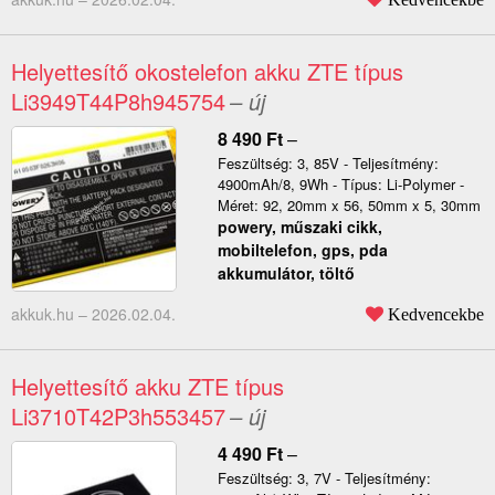
Helyettesítő okostelefon akku ZTE típus
Li3949T44P8h945754
– új
8 490
Ft
–
Feszültség: 3, 85V - Teljesítmény:
4900mAh/8, 9Wh - Típus: Li-Polymer -
Méret: 92, 20mm x 56, 50mm x 5, 30mm
powery, műszaki cikk,
mobiltelefon, gps, pda
akkumulátor, töltő
akkuk.hu –
2026.02.04.
Kedvencekbe
Helyettesítő akku ZTE típus
Li3710T42P3h553457
– új
4 490
Ft
–
Feszültség: 3, 7V - Teljesítmény: