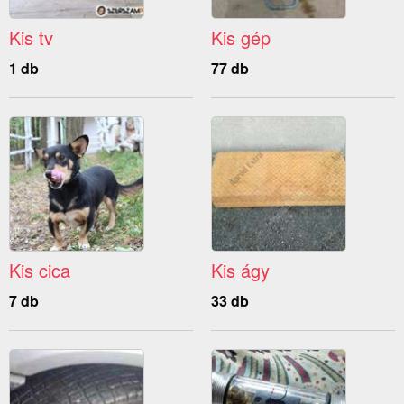
Kis tv
Kis gép
1 db
77 db
Kis cica
Kis ágy
7 db
33 db