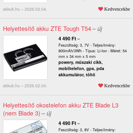
akkuk.hu –
2026.02.04.
Kedvencekbe
Helyettesítő akku ZTE Tough T54
– új
4 490
Ft
–
Feszültség: 3, 7V - Teljesítmény:
800mAh/3Wh - Típus: Li-Ion - Méret: 54
mm x 34 mm x 5 mm
powery, műszaki cikk,
mobiltelefon, gps, pda
akkumulátor, töltő
akkuk.hu –
2026.02.04.
Kedvencekbe
Helyettesítő okostelefon akku ZTE Blade L3
(nem Blade 3)
– új
4 490
Ft
–
Feszültség: 3, 8V - Teljesítmény: