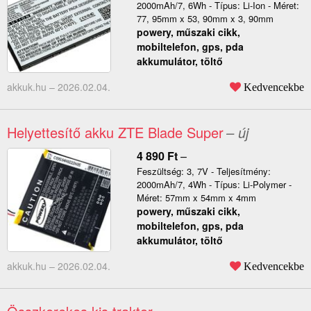
2000mAh/7, 6Wh - Típus: Li-Ion - Méret:
77, 95mm x 53, 90mm x 3, 90mm
powery, műszaki cikk,
mobiltelefon, gps, pda
akkumulátor, töltő
akkuk.hu –
2026.02.04.
Kedvencekbe
Helyettesítő akku ZTE Blade Super
– új
4 890
Ft
–
Feszültség: 3, 7V - Teljesítmény:
2000mAh/7, 4Wh - Típus: Li-Polymer -
Méret: 57mm x 54mm x 4mm
powery, műszaki cikk,
mobiltelefon, gps, pda
akkumulátor, töltő
akkuk.hu –
2026.02.04.
Kedvencekbe