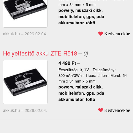
mm x 34 mm x 5 mm
powery, műszaki cikk,
mobiltelefon, gps, pda
akkumulátor, töltő
akkuk.hu –
2026.02.04.
Kedvencekbe
Helyettesítő akku ZTE R518
– új
4 490
Ft
–
Feszültség: 3, 7V - Teljesítmény:
800mAh/3Wh - Típus: Li-Ion - Méret: 54
mm x 34 mm x 5 mm
powery, műszaki cikk,
mobiltelefon, gps, pda
akkumulátor, töltő
akkuk.hu –
2026.02.04.
Kedvencekbe