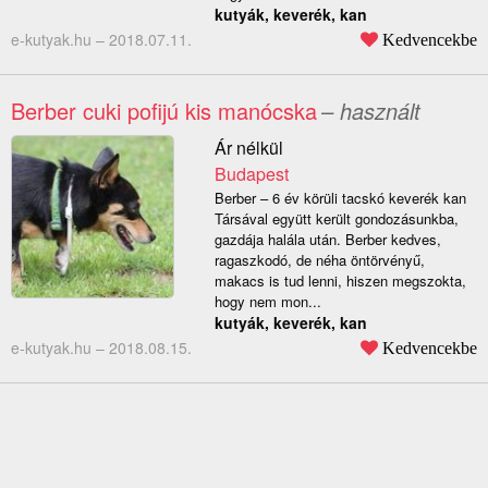
kutyák, keverék, kan
e-kutyak.hu –
2018.07.11.
Kedvencekbe
Berber cuki pofijú kis manócska
– használt
Ár nélkül
Budapest
Berber – 6 év körüli tacskó keverék kan
Társával együtt került gondozásunkba,
gazdája halála után. Berber kedves,
ragaszkodó, de néha öntörvényű,
makacs is tud lenni, hiszen megszokta,
hogy nem mon...
kutyák, keverék, kan
e-kutyak.hu –
2018.08.15.
Kedvencekbe