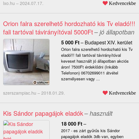
lxo.hu –
2024.07.17.
Kedvencekbe
Orion falra szerelhető hordozható kis Tv eladó!!!
fali tartóval távirányítóval 5000Ft
– jó állapotban
5 000
Ft
–
Budapest XIV. kerület
Orion falra szerelhető hordozható kis Tv
eladó!!! fali tartóval távirányítóval
keveset használt jó állapotban akciós
áron! 7500Ft érdeklődni (Inkább
Telefonon) 06702699011 átvétel
személyesen vagy ...
szerszampiac.hu –
2018.01.29.
Kedvencekbe
Kis Sándor papagájok eladók
– használt
18 000
Ft
–
2017 - es zárt gyűrűs kis Sándor
papagájok eladók 3db van, egyben