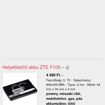
Helyettesítő akku ZTE F105
– új
4 490
Ft
–
Feszültség: 3, 7V - Teljesítmény:
800mAh/3Wh - Típus: Li-Ion - Méret: 54
mm x 34 mm x 5 mm
powery, műszaki cikk,
mobiltelefon, gps, pda
akkumulátor, töltő