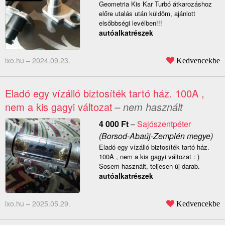
Geometria Kis Kar Turbó átkarozáshoz
előre utalás után küldöm, ajánlott
elsőbbségi levélben!!!
autóalkatrészek
lxo.hu –
2024.09.23.
Kedvencekbe
Eladó egy vízálló biztosíték tartó ház. 100A ,
nem a kis gagyi változat
– nem használt
4 000
Ft
–
Sajószentpéter
(Borsod-Abaúj-Zemplén megye)
Eladó egy vízálló biztosíték tartó ház.
100A , nem a kis gagyi változat : )
Sosem használt, teljesen új darab.
autóalkatrészek
lxo.hu –
2025.05.29.
Kedvencekbe