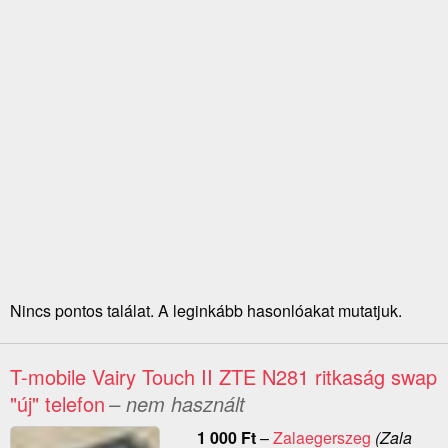
Nincs pontos találat. A leginkább hasonlóakat mutatjuk.
T-mobile Vairy Touch II ZTE N281 ritkaság swap
"új" telefon
– nem használt
1 000
Ft
–
Zalaegerszeg
(Zala