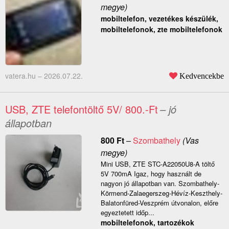
megye)
mobiltelefon, vezetékes készülék,
mobiltelefonok, zte mobiltelefonok
vatera.hu –
2026.07.22.
Kedvencekbe
USB, ZTE telefontöltő 5V/ 800.-Ft
– jó
állapotban
800
Ft
–
Szombathely
(Vas
megye)
Mini USB, ZTE STC-A22050U8-A töltő
5V 700mA Igaz, hogy használt de
nagyon jó állapotban van. Szombathely-
Körmend-Zalaegerszeg-Hévíz-Keszthely-
Balatonfüred-Veszprém útvonalon, előre
egyeztetett időp...
mobiltelefonok, tartozékok