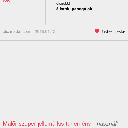
olcsóbb!...
állatok, papagájok
diszmadar.com –
2018.01.13.
Kedvencekbe
Malőr szuper jellemű kis tünemény
– használt