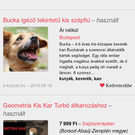
Bucka igéző tekintetű kis szépfiú
– használt
Ár nélkül
Budapest
Bucka – 4-5 éves kis-közepes keverék
kan Buckának a szerencsi állatvédők
kértek segítséget. Egy idős ember
fogadta magához évekkel ezelőtt, de ő
meghalt, a kutya pedig ott maradt a
láncon. A szomsz...
kutyák, keverék, kan
e-kutyak.hu –
2018.08.18.
Kedvencekbe
Geometria Kis Kar Turbó átkarozáshoz
–
használt
7 999
Ft
–
Sajószentpéter
(Borsod-Abaúj-Zemplén megye)