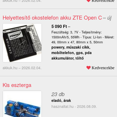
akkuk.hu –
2026.02.04.
Kedvencekbe
Helyettesítő okostelefon akku ZTE Open C
– új
5 090
Ft
–
Feszültség: 3, 7V - Teljesítmény:
1500mAh/5, 55Wh - Típus: Li-Ion - Méret:
49, 00mm x 47, 80mm x 5, 50mm
powery, műszaki cikk,
mobiltelefon, gps, pda
akkumulátor, töltő
akkuk.hu –
2026.02.04.
Kedvencekbe
Kis eszterga
23 db
eladó, árak
hasznaltat.hu - 2026.08.09.