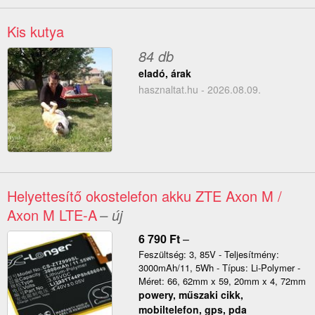
Kis kutya
84 db
eladó, árak
hasznaltat.hu - 2026.08.09.
Helyettesítő okostelefon akku ZTE Axon M /
Axon M LTE-A
– új
6 790
Ft
–
Feszültség: 3, 85V - Teljesítmény:
3000mAh/11, 5Wh - Típus: Li-Polymer -
Méret: 66, 62mm x 59, 20mm x 4, 72mm
powery, műszaki cikk,
mobiltelefon, gps, pda