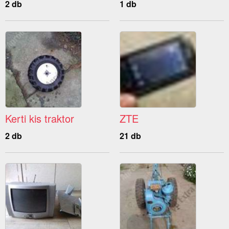
2 db
1 db
Kerti kis traktor
ZTE
2 db
21 db