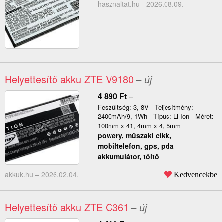
hasznaltat.hu - 2026.08.09.
Helyettesítő akku ZTE V9180
– új
4 890
Ft
–
Feszültség: 3, 8V - Teljesítmény:
2400mAh/9, 1Wh - Típus: Li-Ion - Méret:
100mm x 41, 4mm x 4, 5mm
powery, műszaki cikk,
mobiltelefon, gps, pda
akkumulátor, töltő
akkuk.hu –
2026.02.04.
Kedvencekbe
Helyettesítő akku ZTE C361
– új