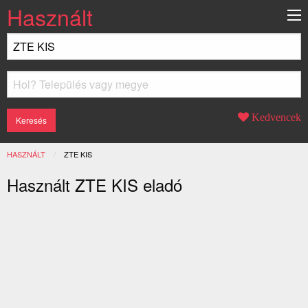
Használt
Kedvencek
HASZNÁLT
JELENLEGI:
ZTE KIS
Használt ZTE KIS eladó