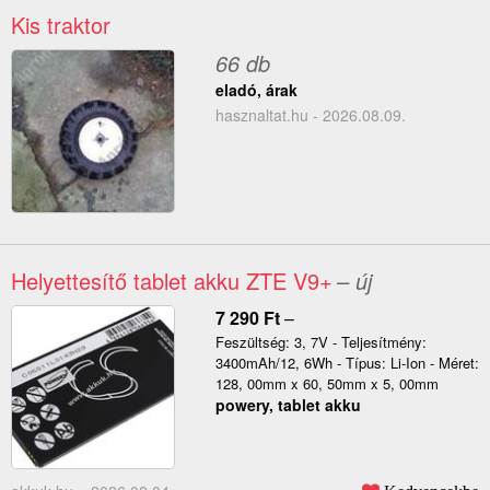
Kis traktor
66 db
eladó, árak
hasznaltat.hu - 2026.08.09.
Helyettesítő tablet akku ZTE V9+
– új
7 290
Ft
–
Feszültség: 3, 7V - Teljesítmény:
3400mAh/12, 6Wh - Típus: Li-Ion - Méret:
128, 00mm x 60, 50mm x 5, 00mm
powery, tablet akku