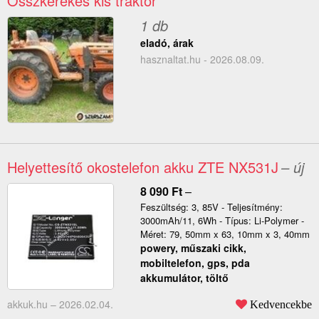
Összkerekes kis traktor
1 db
eladó, árak
hasznaltat.hu - 2026.08.09.
Helyettesítő okostelefon akku ZTE NX531J
– új
8 090
Ft
–
Feszültség: 3, 85V - Teljesítmény:
3000mAh/11, 6Wh - Típus: Li-Polymer -
Méret: 79, 50mm x 63, 10mm x 3, 40mm
powery, műszaki cikk,
mobiltelefon, gps, pda
akkumulátor, töltő
akkuk.hu –
2026.02.04.
Kedvencekbe