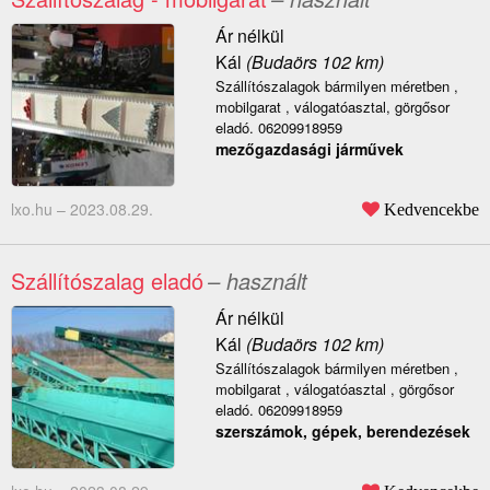
Ár nélkül
Kál
(Budaörs 102 km)
Szállítószalagok bármilyen méretben ,
mobilgarat , válogatóasztal, görgősor
eladó. 06209918959
mezőgazdasági járművek
lxo.hu –
2023.08.29.
Kedvencekbe
Szállítószalag eladó
– használt
Ár nélkül
Kál
(Budaörs 102 km)
Szállítószalagok bármilyen méretben ,
mobilgarat , válogatóasztal , görgősor
eladó. 06209918959
szerszámok, gépek, berendezések