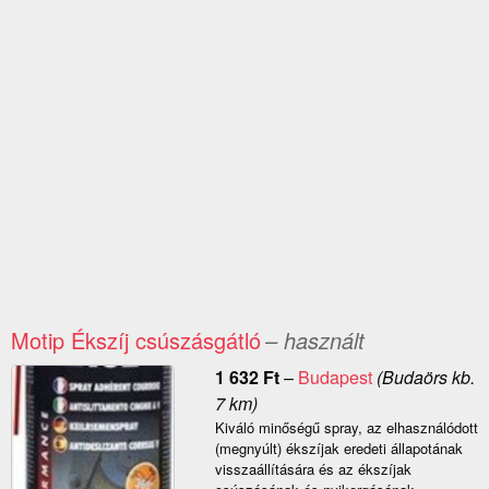
Motip Ékszíj csúszásgátló
– használt
1 632
Ft
–
Budapest
(Budaörs kb.
7 km)
Kiváló minőségű spray, az elhasználódott
(megnyúlt) ékszíjak eredeti állapotának
visszaállítására és az ékszíjak