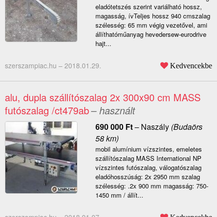
eladótetszés szerint variálható hossz,
magasság, ívTeljes hossz 940 cmszalag
szélesség: 65 mm végig vezetővel, ami
állíthatóműanyag hevedersew-eurodrive
hajt...
szerszampiac.hu –
2018.01.29.
Kedvencekbe
alu, dupla szállítószalag 2x 300x90 cm MASS
futószalag /ct479ab
– használt
690 000
Ft
–
Naszály
(Budaörs
58 km)
mobil alumínium vízszintes, emeletes
szállítószalag MASS International NP
vízszintes futószalag, válogatószalag
eladóhosszúság: 2x 2950 mm szalag
szélesség: .2x 900 mm magasság: 750-
1450 mm / állít...