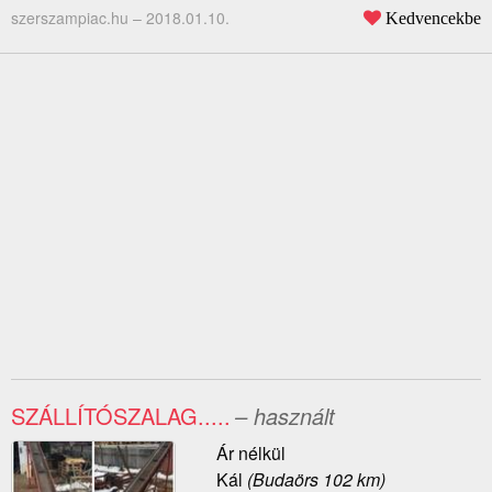
szerszampiac.hu –
2018.01.10.
Kedvencekbe
SZÁLLÍTÓSZALAG.....
– használt
Ár nélkül
Kál
(Budaörs 102 km)