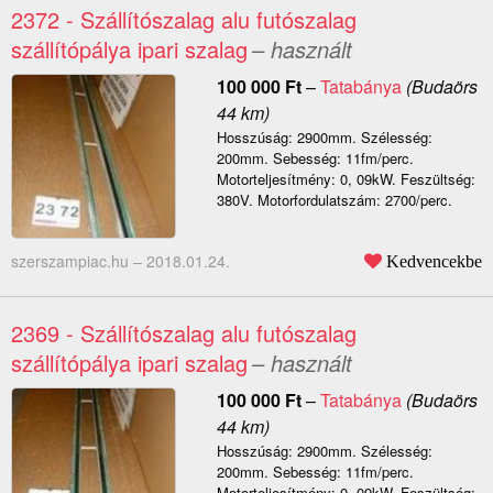
2372 - Szállítószalag alu futószalag
szállítópálya ipari szalag
– használt
100 000
Ft
–
Tatabánya
(Budaörs
44 km)
Hosszúság: 2900mm. Szélesség:
200mm. Sebesség: 11fm/perc.
Motorteljesítmény: 0, 09kW. Feszültség:
380V. Motorfordulatszám: 2700/perc.
szerszampiac.hu –
2018.01.24.
Kedvencekbe
2369 - Szállítószalag alu futószalag
szállítópálya ipari szalag
– használt
100 000
Ft
–
Tatabánya
(Budaörs
44 km)
Hosszúság: 2900mm. Szélesség:
200mm. Sebesség: 11fm/perc.
Motorteljesítmény: 0, 09kW. Feszültség: