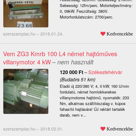
Sebesség: 12fm/perc. Motorteljesítmény:
0, 09kW. Feszültség: 380V.
Motorfordulatszám: 2700/perc.
szerszampiac.hu –
2018.01.24.
Kedvencekbe
Vem ZG3 Kmrb 100 L4 német hajtóműves
villanymotor 4 kW
– nem használt
120 000
Ft
–
Székesfehérvár
(Budaörs 51 km)
Eladó új 220/380 V; 4, 0 kW; 160 U/min
fordulatú, német homlokkerekes
villanymotoros hajtómű, nyomaték: 233
Nm, alkalmas szállítószalag v. kúpos
fahasító hajtására! ÚJ raktári tartalék
darab, nem v...
szerszampiac.hu –
2018.02.01.
Kedvencekbe