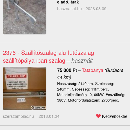
eladó, árak
hasznaltat.hu - 2026.08.09.
2376 - Szállítószalag alu futószalag
szállítópálya ipari szalag
– használt
75 000
Ft
–
Tatabánya
(Budaörs
44 km)
Hosszúság: 2140mm. Szélesség:
240mm. Sebesség: 11fm/perc.
Motorteljesítmény: 0, 09kW. Feszültség:
380V. Motorfordulatszám: 2700/perc.
szerszampiac.hu –
2018.01.24.
Kedvencekbe