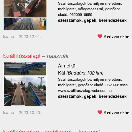
Szállítószalagok bármilyen méretben,
mobilgarat, válogatóasztal, görgősor
eladó. 06209918959
szerszámok, gépek, berendezések
lxo.hu –
2023.12.01.
Kedvencekbe
Szállítószalag!
– használt
Ár nélkül
Kál
(Budaörs 102 km)
Szállítószalagok bármilyen méretben,
mobilgarat, görgősor eladó. 06209918959
www.szallitoszalag.webnode.hu
szerszámok, gépek, berendezések
lxo.hu –
2023.10.20.
Kedvencekbe
Szállítószalag - mobilgarat
– használt