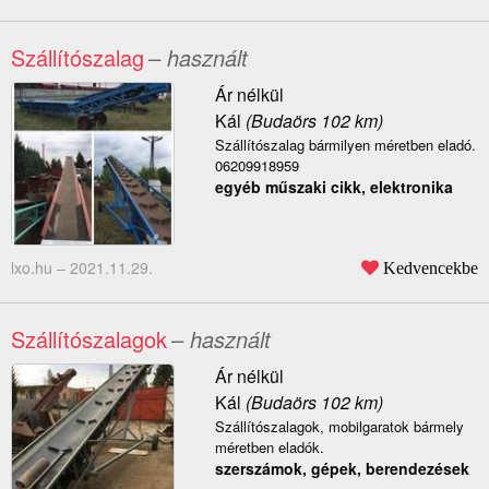
Szállítószalag
– használt
Ár nélkül
Kál
(Budaörs 102 km)
Szállítószalag bármilyen méretben eladó.
06209918959
egyéb műszaki cikk, elektronika
lxo.hu –
2021.11.29.
Kedvencekbe
Szállítószalagok
– használt
Ár nélkül
Kál
(Budaörs 102 km)
Szállítószalagok, mobilgaratok bármely
méretben eladók.
szerszámok, gépek, berendezések