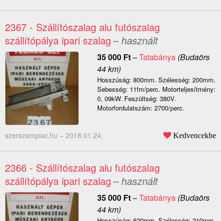
2367 - Szállítószalag alu futószalag
szállítópálya ipari szalag
– használt
35 000
Ft
–
Tatabánya
(Budaörs
44 km)
Hosszúság: 800mm. Szélesség: 200mm.
Sebesség: 11fm/perc. Motorteljesítmény:
0, 09kW. Feszültség: 380V.
Motorfordulatszám: 2700/perc.
szerszampiac.hu –
2018.01.24.
Kedvencekbe
2366 - Szállítószalag alu futószalag
szállítópálya ipari szalag
– használt
35 000
Ft
–
Tatabánya
(Budaörs
44 km)
Hosszúság: 620mm. Szélesség: 210mm.