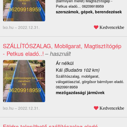
(bármilyen méret) Magtisztítógép -
Petkus eladó... 06209918959
szerszámok, gépek, berendezések
lxo.hu –
2022.12.31.
Kedvencekbe
SZÁLLÍTÓSZALAG, Mobilgarat, Magtisztítógép
- Petkus eladó..!
– használt
Ár nélkül
Kál
(Budaörs 102 km)
Szállítószalag, mobilgarat,
válogatóasztal, görgősor bármilyen eladó.
06209918959
mezőgazdasági járművek
lxo.hu –
2022.12.31.
Kedvencekbe
Földre telepíthető szállítószalag eladó
–