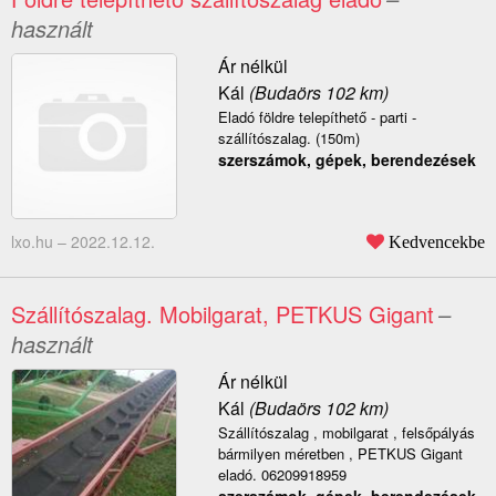
használt
Ár nélkül
Kál
(Budaörs 102 km)
Eladó földre telepíthető - parti -
szállítószalag. (150m)
szerszámok, gépek, berendezések
lxo.hu –
2022.12.12.
Kedvencekbe
Szállítószalag. Mobilgarat, PETKUS Gigant
–
használt
Ár nélkül
Kál
(Budaörs 102 km)
Szállítószalag , mobilgarat , felsőpályás
bármilyen méretben , PETKUS Gigant
eladó. 06209918959