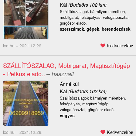
Kál
(Budaörs 102 km)
Szállítószalagok bármilyen méretben,
mobilgarat, felsőpályás, válogatóasztal,
görgősor eladó.
szerszámok, gépek, berendezések
lxo.hu –
2021.12.26.
Kedvencekbe
SZÁLLÍTÓSZALAG, Mobilgarat, Magtisztítógép
- Petkus eladó..
– használt
Ár nélkül
Kál
(Budaörs 102 km)
Szállítószalagok bármilyen méretben,
felsőpályás, magtisztítógép,
válogatóasztal, görgősor eladó.
vegyes
lxo.hu –
2021.12.26.
Kedvencekbe