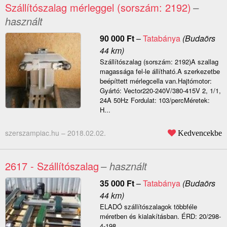
Szállítószalag mérleggel (sorszám: 2192)
–
használt
90 000
Ft
–
Tatabánya
(Budaörs
44 km)
Szállítószalag (sorszám: 2192)A szallag
magassága fel-le állítható.A szerkezetbe
beépíttett mérlegcella van.Hajtómotor:
Gyártó: Vector220-240V/380-415V 2, 1/1,
24A 50Hz Fordulat: 103/percMéretek:
H...
szerszampiac.hu –
2018.02.02.
Kedvencekbe
2617 - Szállítószalag
– használt
35 000
Ft
–
Tatabánya
(Budaörs
44 km)
ELADÓ szállítószalagok többféle
méretben és kialakításban. ÉRD: 20/298-
4-198