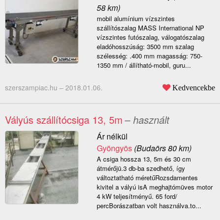
58 km)
mobil alumínium vízszintes
szállítószalag MASS International NP
vízszintes futószalag, válogatószalag
eladóhosszúság: 3500 mm szalag
szélesség: .400 mm magasság: 750-
1350 mm / állítható-mobil, guru...
szerszampiac.hu –
2018.01.06.
Kedvencekbe
Vályús szállítócsiga 13, 5m
– használt
Ár nélkül
Gyöngyös
(Budaörs 80 km)
A csiga hossza 13, 5m és 30 cm
átmérőjü.3 db-ba szedhető, így
változtatható méretűRozsdamentes
kivitel a vályú isA meghajtómüves motor
4 kW teljesítményű. 65 ford/
percBorászatban volt használva.to...