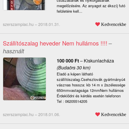
csúszásának és nyikorgásának
megelőzésére. Az anyagot az ékszíj futó
felületére kell...
szerszampiac.hu –
2018.01.31.
Kedvencekbe
Szállítószalag heveder Nem hullámos !!!!
–
használt
100 000
Ft
–
Kiskunlacháza
(Budaörs 30 km)
Eladó a képen látható
szállítószalag.Csehszlovák gyártmányú4
vásznas hossza: kb 14 m x 2szélessége
650mmvastagsága 12mmNem hullámos
Érdeklődni és kérdés esetén telefonon
Tel : 06205514205
szerszampiac.hu –
2018.01.06.
Kedvencekbe