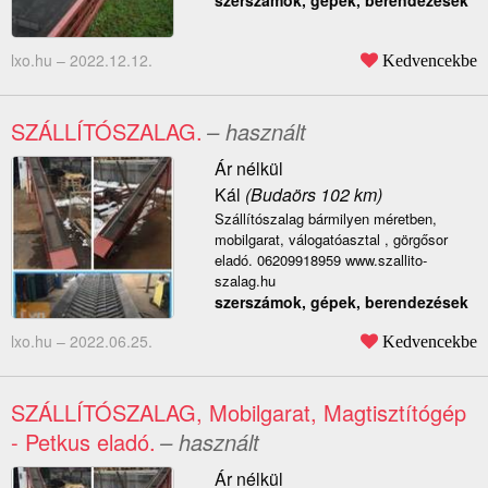
szerszámok, gépek, berendezések
lxo.hu –
2022.12.12.
Kedvencekbe
SZÁLLÍTÓSZALAG.
– használt
Ár nélkül
Kál
(Budaörs 102 km)
Szállítószalag bármilyen méretben,
mobilgarat, válogatóasztal , görgősor
eladó. 06209918959 www.szallito-
szalag.hu
szerszámok, gépek, berendezések
lxo.hu –
2022.06.25.
Kedvencekbe
SZÁLLÍTÓSZALAG, Mobilgarat, Magtisztítógép
- Petkus eladó.
– használt
Ár nélkül