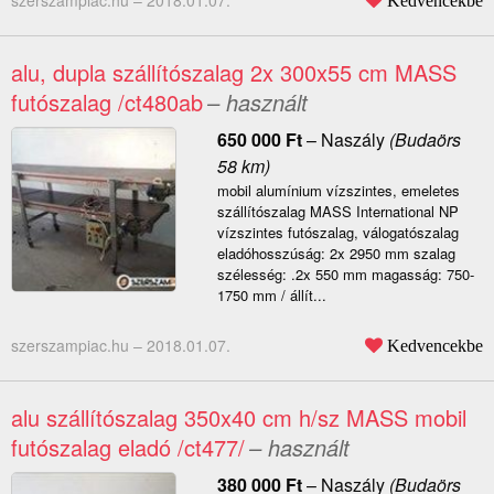
szerszampiac.hu –
2018.01.07.
Kedvencekbe
alu, dupla szállítószalag 2x 300x55 cm MASS
futószalag /ct480ab
– használt
650 000
Ft
–
Naszály
(Budaörs
58 km)
mobil alumínium vízszintes, emeletes
szállítószalag MASS International NP
vízszintes futószalag, válogatószalag
eladóhosszúság: 2x 2950 mm szalag
szélesség: .2x 550 mm magasság: 750-
1750 mm / állít...
szerszampiac.hu –
2018.01.07.
Kedvencekbe
alu szállítószalag 350x40 cm h/sz MASS mobil
futószalag eladó /ct477/
– használt
380 000
Ft
–
Naszály
(Budaörs