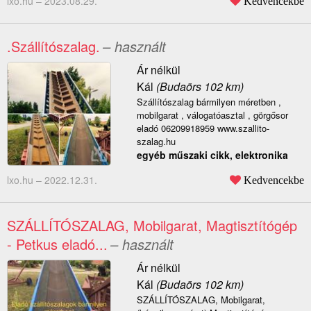
lxo.hu –
2023.08.29.
Kedvencekbe
.Szállítószalag.
– használt
Ár nélkül
Kál
(Budaörs 102 km)
Szállítószalag bármilyen méretben ,
mobilgarat , válogatóasztal , görgősor
eladó 06209918959 www.szallito-
szalag.hu
egyéb műszaki cikk, elektronika
lxo.hu –
2022.12.31.
Kedvencekbe
SZÁLLÍTÓSZALAG, Mobilgarat, Magtisztítógép
- Petkus eladó...
– használt
Ár nélkül
Kál
(Budaörs 102 km)
SZÁLLÍTÓSZALAG, Mobilgarat,