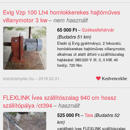
Evig Vzp 100 Lh4 homlokkerekes hajtóműves
villanymotor 3 kw
– nem használt
65 000
Ft
–
Székesfehérvár
(Budaörs 51 km)
Eladó új Evig gyártmányú, 2 fokozatú,
homlokkerekes hajtóműves villanymotor,
alkalmas út alatti átfúró v.szállítószalag
hajtására! 380/220 V 3f; 3, 0 kW; 40
ford/p; 720 Nm
szerszampiac.hu –
2018.02.01.
Kedvencekbe
FLEXLINK Íves szállítószalag 940 cm hossz
szállítópálya /ct394
– használt
525 000
Ft
–
Tata
(Budaörs 52
km)
variálható íves FLEXLINK szállítószalag