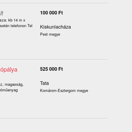
lt
100 000
Ft
sza: kb 14 m x
tén telefonon Tel
Kiskunlacháza
Pest megye
tópálya
525 000
Ft
Tata
ssz, magasság,
atóműanyag
Komárom-Esztergom megye