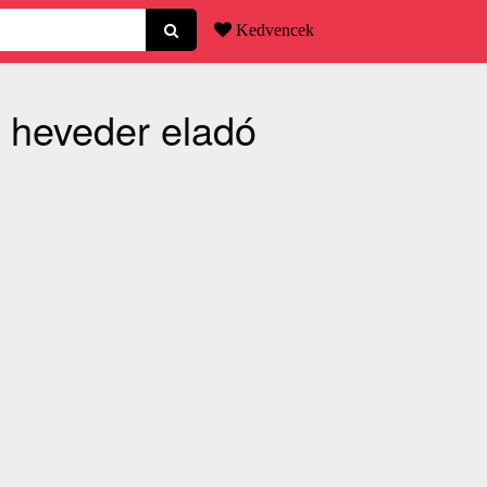
Kedvencek
g heveder eladó