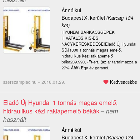
Ár nélkül
Budapest X. kerület
(Karcag 134
km)
HYUNDAI BARKÁCSGÉPEK
HIVATALOS KIS-ÉS
NAGYKERESKEDÉSE!Eladó Új Hyundai
SDJ1000 1 tonnás magas emelő,
hidraulikus kézi raklapemelő
béka239.990, -Ft-ért. (az ár tartalmazza a
27% Áfát).Egy év garanci...
szerszampiac.hu –
2018.01.29.
Kedvencekbe
Eladó Új Hyundai 1 tonnás magas emelő,
hidraulikus kézi raklapemelő békák
– nem
használt
Ár nélkül
Budapest X. kerület
(Karcag 134