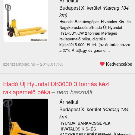
Ár nélkül
Budapest X. kerület
(Karcag 134
km)
Hyundai Barkácsgépek Hivatalos Kis- és
Nagykereskedése!Eladó Új Hyundai
HYD-CBY.CW 2 tonnás Mérleges
raklapemelő béka, digitális
kijelző215.900.-Ft-ért. (az ár tartalmazza
a 27% Áfát)Egy év garanci...
szerszampiac.hu –
2018.01.10.
Kedvencekbe
Eladó Új Hyundai DB3000 3 tonnás kézi
raklapemelő béka
– nem használt
Ár nélkül
Budapest X. kerület
(Karcag 134
km)
HYUNDAI BARKÁCSGÉPEK
HIVATALOS KIS- ÉS
NAGYKERESKEDÉSE!Eladó Új Hyundai