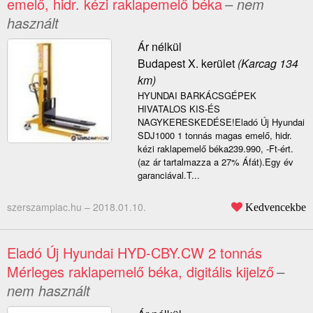
emelő, hidr. kézi raklapemelő béka
– nem
használt
Ár nélkül
Budapest X. kerület
(Karcag 134
km)
HYUNDAI BARKÁCSGÉPEK
HIVATALOS KIS-ÉS
NAGYKERESKEDÉSE!Eladó Új Hyundai
SDJ1000 1 tonnás magas emelő, hidr.
kézi raklapemelő béka239.990, -Ft-ért.
(az ár tartalmazza a 27% Áfát).Egy év
garanciával.T...
szerszampiac.hu –
2018.01.10.
Kedvencekbe
Eladó Új Hyundai HYD-CBY.CW 2 tonnás
Mérleges raklapemelő béka, digitális kijelző
–
nem használt