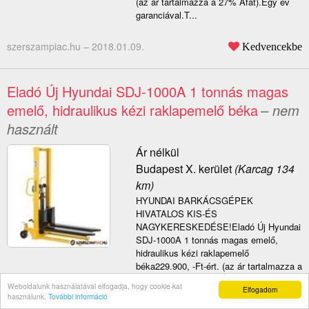
(az ár tartalmazza a 27% Áfát).Egy év
garanciával.T...
szerszampiac.hu –
2018.01.09.
Kedvencekbe
Eladó Új Hyundai SDJ-1000A 1 tonnás magas
emelő, hidraulikus kézi raklapemelő béka
– nem
használt
Ár nélkül
Budapest X. kerület
(Karcag 134
km)
HYUNDAI BARKÁCSGÉPEK
HIVATALOS KIS-ÉS
NAGYKERESKEDÉSE!Eladó Új Hyundai
SDJ-1000A 1 tonnás magas emelő,
hidraulikus kézi raklapemelő
béka229.900, -Ft-ért. (az ár tartalmazza a
27% Áfát).Teherbíró ké...
Weboldalunk használatával elfogadja, hogy cookie-kat
Elfogadom
használunk.
További információ