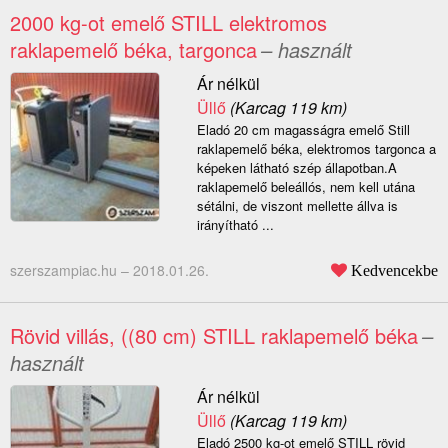
2000 kg-ot emelő STILL elektromos
raklapemelő béka, targonca
– használt
Ár nélkül
Üllő
(Karcag 119 km)
Eladó 20 cm magasságra emelő Still
raklapemelő béka, elektromos targonca a
képeken látható szép állapotban.A
raklapemelő beleállós, nem kell utána
sétálni, de viszont mellette állva is
irányítható ...
szerszampiac.hu –
2018.01.26.
Kedvencekbe
Rövid villás, ((80 cm) STILL raklapemelő béka
–
használt
Ár nélkül
Üllő
(Karcag 119 km)
Eladó 2500 kg-ot emelő STILL rövid