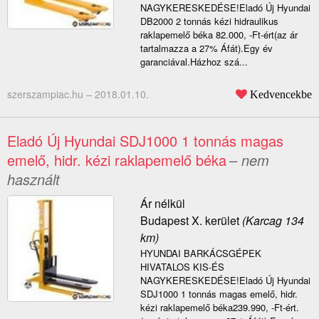
NAGYKERESKEDÉSE!Eladó Új Hyundai
DB2000 2 tonnás kézi hidraulikus
raklapemelő béka 82.000, -Ft-ért(az ár
tartalmazza a 27% Áfát).Egy év
garanciával.Házhoz szá...
szerszampiac.hu –
2018.01.10.
Kedvencekbe
Eladó Új Hyundai SDJ1000 1 tonnás magas
emelő, hidr. kézi raklapemelő béka
– nem
használt
Ár nélkül
Budapest X. kerület
(Karcag 134
km)
HYUNDAI BARKÁCSGÉPEK
HIVATALOS KIS-ÉS
NAGYKERESKEDÉSE!Eladó Új Hyundai
SDJ1000 1 tonnás magas emelő, hidr.
kézi raklapemelő béka239.990, -Ft-ért.