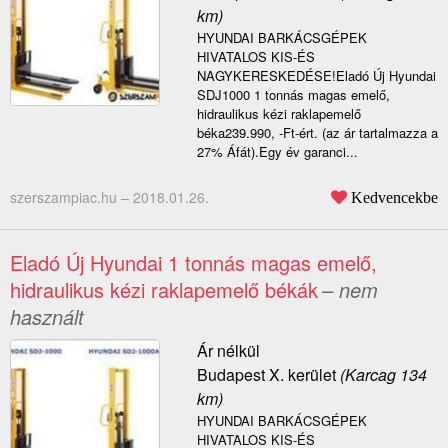
km)
HYUNDAI BARKÁCSGÉPEK
HIVATALOS KIS-ÉS
NAGYKERESKEDÉSE!Eladó Új Hyundai
SDJ1000 1 tonnás magas emelő,
hidraulikus kézi raklapemelő
béka239.990, -Ft-ért. (az ár tartalmazza a
27% Áfát).Egy év garanci...
szerszampiac.hu –
2018.01.26.
Kedvencekbe
Eladó Új Hyundai 1 tonnás magas emelő,
hidraulikus kézi raklapemelő békák
– nem
használt
Ár nélkül
Budapest X. kerület
(Karcag 134
km)
HYUNDAI BARKÁCSGÉPEK
HIVATALOS KIS-ÉS