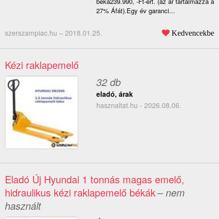
béka239.990, -Ft-ért. (az ár tartalmazza a
27% Áfát).Egy év garanci...
szerszampiac.hu –
2018.01.25.
Kedvencekbe
Kézi raklapemelő
32 db
eladó, árak
hasznaltat.hu - 2026.08.06.
Eladó Új Hyundai 1 tonnás magas emelő,
hidraulikus kézi raklapemelő békák
– nem
használt