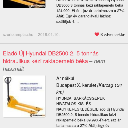
DB3000 3 tonnás kézi raklapemelő béka
124.990.-Ft-ért. (az ár tartalmazza a 27%
Áfát).Egy év garanciával.Házhoz
szállítjuk 4....
szerszampiac.hu –
2018.01.10.
Kedvencekbe
Eladó Új Hyundai DB2500 2, 5 tonnás
hidraulikus kézi raklapemelő béka
– nem
használt
Ár nélkül
Budapest X. kerület
(Karcag 134
km)
HYUNDAI BARKÁCSGÉPEK
HIVATALOS KIS- ÉS
NAGYKERESKEDÉSE!Eladó Új Hyundai
DB2500 2, 5 tonnás hidraulikus kézi
raklapemelő béka 89.990.-Ft-ért. (az ár
tartalmazza a 27% Áfát).Egy év