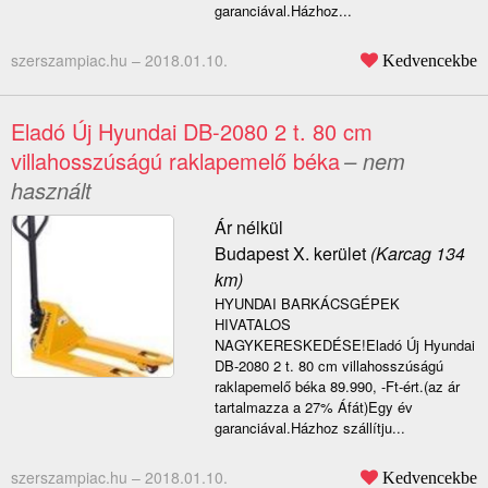
garanciával.Házhoz...
szerszampiac.hu –
2018.01.10.
Kedvencekbe
Eladó Új Hyundai DB-2080 2 t. 80 cm
villahosszúságú raklapemelő béka
– nem
használt
Ár nélkül
Budapest X. kerület
(Karcag 134
km)
HYUNDAI BARKÁCSGÉPEK
HIVATALOS
NAGYKERESKEDÉSE!Eladó Új Hyundai
DB-2080 2 t. 80 cm villahosszúságú
raklapemelő béka 89.990, -Ft-ért.(az ár
tartalmazza a 27% Áfát)Egy év
garanciával.Házhoz szállítju...
szerszampiac.hu –
2018.01.10.
Kedvencekbe