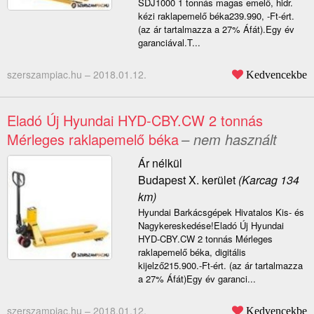
SDJ1000 1 tonnás magas emelő, hidr.
kézi raklapemelő béka239.990, -Ft-ért.
(az ár tartalmazza a 27% Áfát).Egy év
garanciával.T...
szerszampiac.hu –
2018.01.12.
Kedvencekbe
Eladó Új Hyundai HYD-CBY.CW 2 tonnás
Mérleges raklapemelő béka
– nem használt
Ár nélkül
Budapest X. kerület
(Karcag 134
km)
Hyundai Barkácsgépek Hivatalos Kis- és
Nagykereskedése!Eladó Új Hyundai
HYD-CBY.CW 2 tonnás Mérleges
raklapemelő béka, digitális
kijelző215.900.-Ft-ért. (az ár tartalmazza
a 27% Áfát)Egy év garanci...
szerszampiac.hu –
2018.01.12.
Kedvencekbe