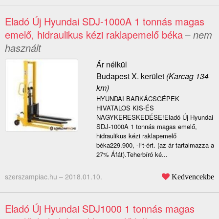
Eladó Új Hyundai SDJ-1000A 1 tonnás magas
emelő, hidraulikus kézi raklapemelő béka
– nem
használt
Ár nélkül
Budapest X. kerület
(Karcag 134
km)
HYUNDAI BARKÁCSGÉPEK
HIVATALOS KIS-ÉS
NAGYKERESKEDÉSE!Eladó Új Hyundai
SDJ-1000A 1 tonnás magas emelő,
hidraulikus kézi raklapemelő
béka229.900, -Ft-ért. (az ár tartalmazza a
27% Áfát).Teherbíró ké...
szerszampiac.hu –
2018.01.10.
Kedvencekbe
Eladó Új Hyundai SDJ1000 1 tonnás magas