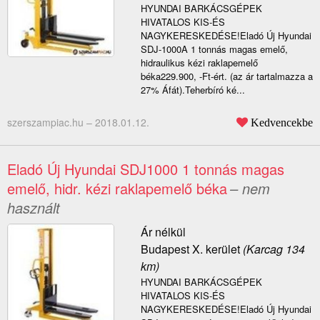
HYUNDAI BARKÁCSGÉPEK
HIVATALOS KIS-ÉS
NAGYKERESKEDÉSE!Eladó Új Hyundai
SDJ-1000A 1 tonnás magas emelő,
hidraulikus kézi raklapemelő
béka229.900, -Ft-ért. (az ár tartalmazza a
27% Áfát).Teherbíró ké...
szerszampiac.hu –
2018.01.12.
Kedvencekbe
Eladó Új Hyundai SDJ1000 1 tonnás magas
emelő, hidr. kézi raklapemelő béka
– nem
használt
Ár nélkül
Budapest X. kerület
(Karcag 134
km)
HYUNDAI BARKÁCSGÉPEK
HIVATALOS KIS-ÉS
NAGYKERESKEDÉSE!Eladó Új Hyundai