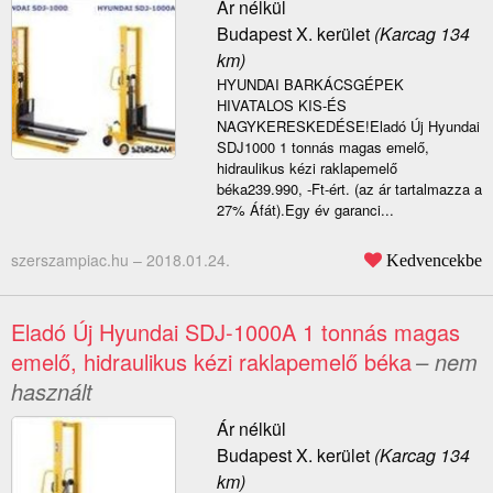
Ár nélkül
Budapest X. kerület
(Karcag 134
km)
HYUNDAI BARKÁCSGÉPEK
HIVATALOS KIS-ÉS
NAGYKERESKEDÉSE!Eladó Új Hyundai
SDJ1000 1 tonnás magas emelő,
hidraulikus kézi raklapemelő
béka239.990, -Ft-ért. (az ár tartalmazza a
27% Áfát).Egy év garanci...
szerszampiac.hu –
2018.01.24.
Kedvencekbe
Eladó Új Hyundai SDJ-1000A 1 tonnás magas
emelő, hidraulikus kézi raklapemelő béka
– nem
használt
Ár nélkül
Budapest X. kerület
(Karcag 134
km)