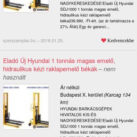
NAGYKERESKEDÉSE!Eladó Új Hyundai
SDJ1000 1 tonnás magas emelő,
hidraulikus kézi raklapemelő
béka239.990, -Ft-ért. (az ár tartalmazza a
27% Áfát).Egy év garanci...
szerszampiac.hu –
2018.01.25.
Kedvencekbe
Eladó Új Hyundai 1 tonnás magas emelő,
hidraulikus kézi raklapemelő békák
– nem
használt
Ár nélkül
Budapest X. kerület
(Karcag 134
km)
HYUNDAI BARKÁCSGÉPEK
HIVATALOS KIS-ÉS
NAGYKERESKEDÉSE!Eladó Új Hyundai
SDJ1000 1 tonnás magas emelő,
hidraulikus kézi raklapemelő