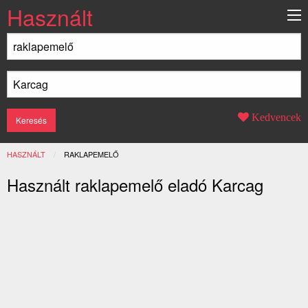
Használt
Kedvencek
HASZNÁLT
JELENLEGI:
RAKLAPEMELŐ
Használt raklapemelő eladó Karcag