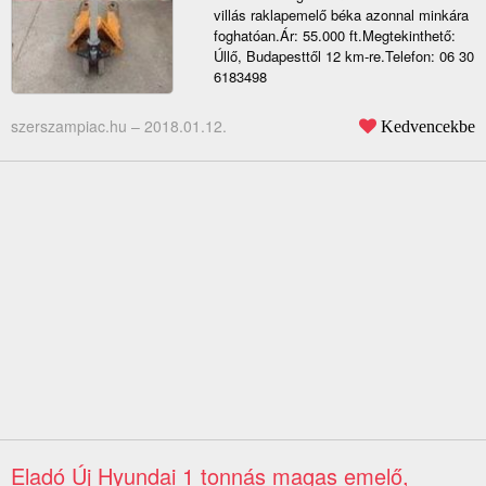
villás raklapemelő béka azonnal minkára
foghatóan.Ár: 55.000 ft.Megtekinthető:
Úllő, Budapesttől 12 km-re.Telefon: 06 30
6183498
szerszampiac.hu –
2018.01.12.
Kedvencekbe
Eladó Új Hyundai 1 tonnás magas emelő,