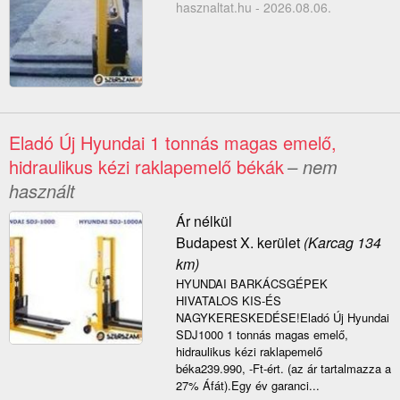
hasznaltat.hu - 2026.08.06.
Eladó Új Hyundai 1 tonnás magas emelő,
hidraulikus kézi raklapemelő békák
– nem
használt
Ár nélkül
Budapest X. kerület
(Karcag 134
km)
HYUNDAI BARKÁCSGÉPEK
HIVATALOS KIS-ÉS
NAGYKERESKEDÉSE!Eladó Új Hyundai
SDJ1000 1 tonnás magas emelő,
hidraulikus kézi raklapemelő
béka239.990, -Ft-ért. (az ár tartalmazza a
27% Áfát).Egy év garanci...