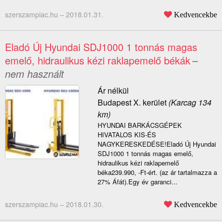
szerszampiac.hu –
2018.01.31.
Kedvencekbe
Eladó Új Hyundai SDJ1000 1 tonnás magas
emelő, hidraulikus kézi raklapemelő békák
–
nem használt
Ár nélkül
Budapest X. kerület
(Karcag 134
km)
HYUNDAI BARKÁCSGÉPEK
HIVATALOS KIS-ÉS
NAGYKERESKEDÉSE!Eladó Új Hyundai
SDJ1000 1 tonnás magas emelő,
hidraulikus kézi raklapemelő
béka239.990, -Ft-ért. (az ár tartalmazza a
27% Áfát).Egy év garanci...
szerszampiac.hu –
2018.01.30.
Kedvencekbe