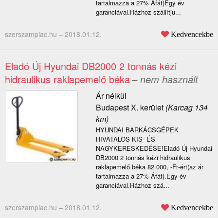
tartalmazza a 27% Áfát)Egy év
garanciával.Házhoz szállítju...
szerszampiac.hu –
2018.01.12.
Kedvencekbe
Eladó Új Hyundai DB2000 2 tonnás kézi
hidraulikus raklapemelő béka
– nem használt
Ár nélkül
Budapest X. kerület
(Karcag 134
km)
HYUNDAI BARKÁCSGÉPEK
HIVATALOS KIS- ÉS
NAGYKERESKEDÉSE!Eladó Új Hyundai
DB2000 2 tonnás kézi hidraulikus
raklapemelő béka 82.000, -Ft-ért(az ár
tartalmazza a 27% Áfát).Egy év
garanciával.Házhoz szá...
szerszampiac.hu –
2018.01.12.
Kedvencekbe