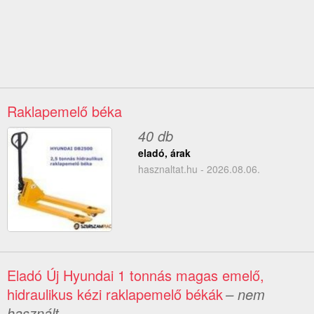
Raklapemelő béka
40 db
eladó, árak
hasznaltat.hu - 2026.08.06.
Eladó Új Hyundai 1 tonnás magas emelő,
hidraulikus kézi raklapemelő békák
– nem
használt