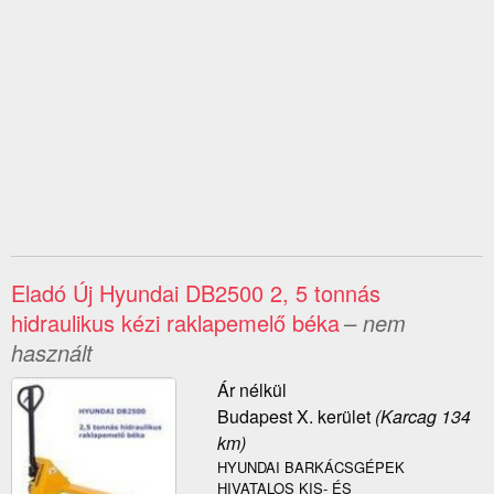
Eladó Új Hyundai DB2500 2, 5 tonnás
hidraulikus kézi raklapemelő béka
– nem
használt
Ár nélkül
Budapest X. kerület
(Karcag 134
km)
HYUNDAI BARKÁCSGÉPEK
HIVATALOS KIS- ÉS