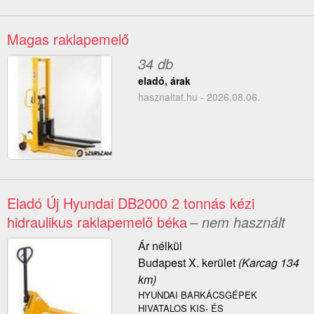
Magas raklapemelő
34 db
eladó, árak
hasznaltat.hu - 2026.08.06.
Eladó Új Hyundai DB2000 2 tonnás kézi
hidraulikus raklapemelő béka
– nem használt
Ár nélkül
Budapest X. kerület
(Karcag 134
km)
HYUNDAI BARKÁCSGÉPEK
HIVATALOS KIS- ÉS