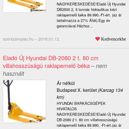
NAGYKERESKEDÉSE!Eladó Új Hyundai
DB2500 2, 5 tonnás hidraulikus kézi
raklapemelő béka 89.990.-Ft-ért. (az ár
tartalmazza a 27% Áfát).Egy év
garanciával.Házhoz...
szerszampiac.hu –
2018.01.12.
Kedvencekbe
Eladó Új Hyundai DB-2080 2 t. 80 cm
villahosszúságú raklapemelő béka
– nem
használt
Ár nélkül
Budapest X. kerület
(Karcag 134
km)
HYUNDAI BARKÁCSGÉPEK
HIVATALOS
NAGYKERESKEDÉSE!Eladó Új Hyundai
DB-2080 2 t. 80 cm villahosszúságú
raklapemelő béka 89.990, -Ft-ért.(az ár