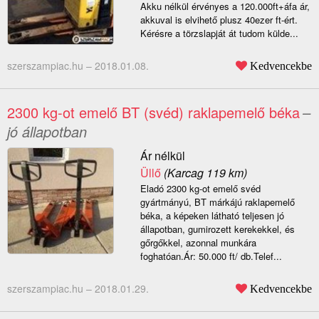
Akku nélkül érvényes a 120.000ft+áfa ár,
akkuval is elvihető plusz 40ezer ft-ért.
Kérésre a törzslapját át tudom külde...
szerszampiac.hu –
2018.01.08.
Kedvencekbe
2300 kg-ot emelő BT (svéd) raklapemelő béka
–
jó állapotban
Ár nélkül
Üllő
(Karcag 119 km)
Eladó 2300 kg-ot emelő svéd
gyártmányú, BT márkájú raklapemelő
béka, a képeken látható teljesen jó
állapotban, gumirozett kerekekkel, és
gőrgőkkel, azonnal munkára
foghatóan.Ár: 50.000 ft/ db.Telef...
szerszampiac.hu –
2018.01.29.
Kedvencekbe