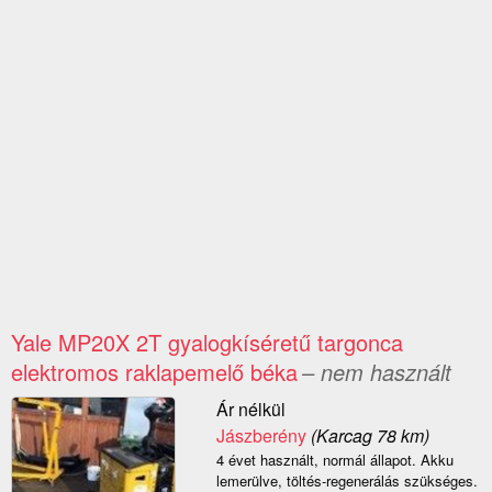
Yale MP20X 2T gyalogkíséretű targonca
elektromos raklapemelő béka
– nem használt
Ár nélkül
Jászberény
(Karcag 78 km)
4 évet használt, normál állapot. Akku
lemerülve, töltés-regenerálás szükséges.