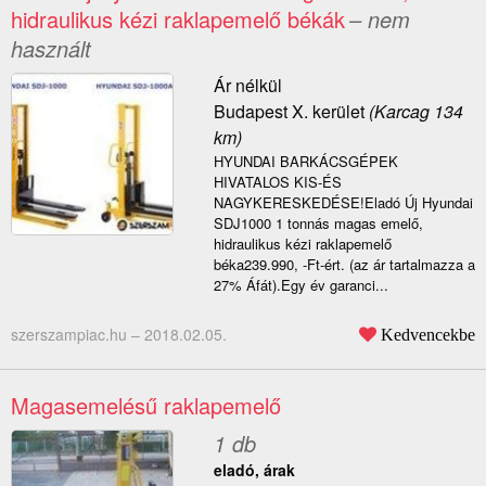
hidraulikus kézi raklapemelő békák
– nem
használt
Ár nélkül
Budapest X. kerület
(Karcag 134
km)
HYUNDAI BARKÁCSGÉPEK
HIVATALOS KIS-ÉS
NAGYKERESKEDÉSE!Eladó Új Hyundai
SDJ1000 1 tonnás magas emelő,
hidraulikus kézi raklapemelő
béka239.990, -Ft-ért. (az ár tartalmazza a
27% Áfát).Egy év garanci...
szerszampiac.hu –
2018.02.05.
Kedvencekbe
Magasemelésű raklapemelő
1 db
eladó, árak