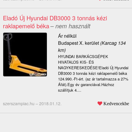
Eladó Új Hyundai DB3000 3 tonnás kézi
raklapemelő béka
– nem használt
Ár nélkül
Budapest X. kerület
(Karcag 134
km)
HYUNDAI BARKÁCSGÉPEK
HIVATALOS KIS- ÉS
NAGYKERESKEDÉSE!Eladó Új Hyundai
DB3000 3 tonnás kézi raklapemelő béka
124.990.-Ft-ért. (az ár tartalmazza a 27%
Áfát).Egy év garanciával.Házhoz
szállítjuk 4....
szerszampiac.hu –
2018.01.12.
Kedvencekbe