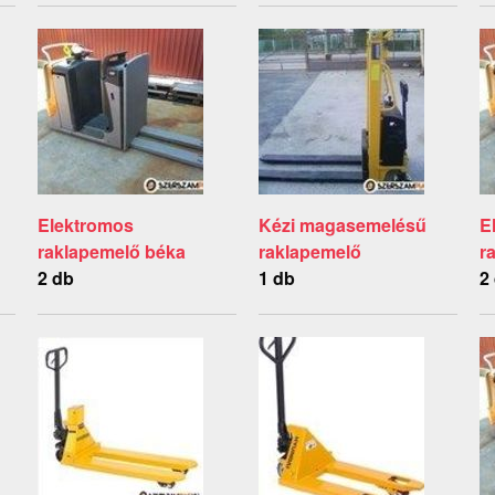
Elektromos
Kézi magasemelésű
E
raklapemelő béka
raklapemelő
r
2 db
1 db
2