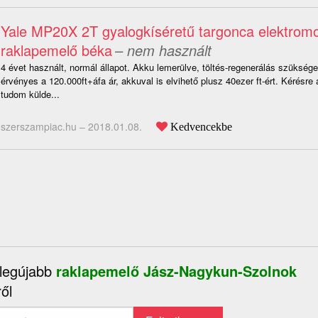
Yale MP20X 2T gyalogkíséretű targonca elektrom
raklapemelő béka
– nem használt
4 évet használt, normál állapot. Akku lemerülve, töltés-regenerálás szükség
érvényes a 120.000ft+áfa ár, akkuval is elvihető plusz 40ezer ft-ért. Kérésre a
tudom külde...
szerszampiac.hu –
2018.01.08.
Kedvencekbe
 legújabb
raklapemelő Jász-Nagykun-Szolnok
ől