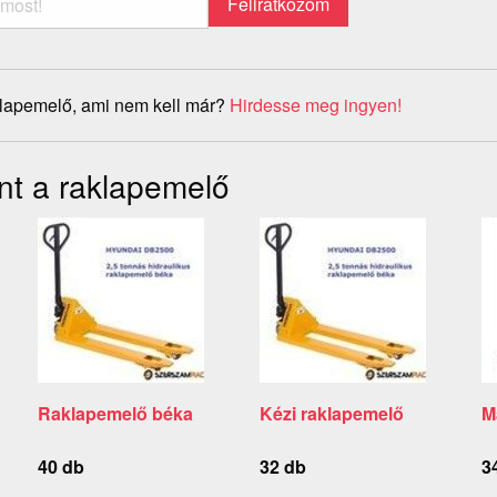
klapemelő, ami nem kell már?
Hirdesse meg ingyen!
nt a raklapemelő
Raklapemelő béka
Kézi raklapemelő
M
40 db
32 db
3