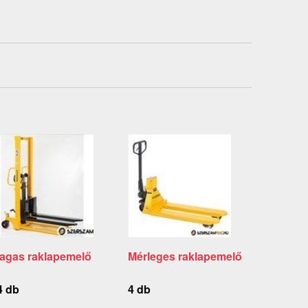
agas raklapemelő
Mérleges raklapemelő
4 db
4 db