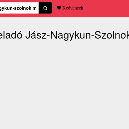
Kedvencek
 eladó Jász-Nagykun-Szoln