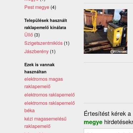
Pest megye
(4)
Települések használt
raklapemelő kínálata
Üllő
(3)
Szigetszentmiklós
(1)
Jászberény
(1)
Ezek is vannak
használtan
elektromos magas
raklapemelő
elektromos raklapemelő
elektromos raklapemelő
béka
Értesítést kérek a
kézi magasemelésű
megye
hirdetésekr
raklapemelő