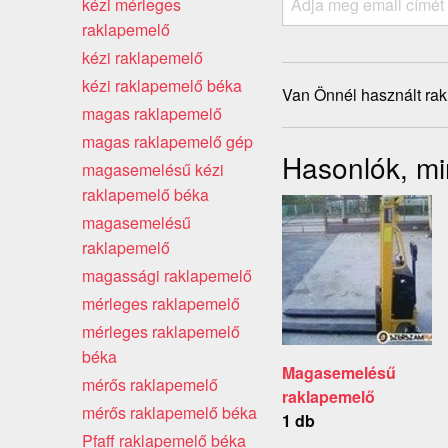
kézi mérleges
raklapemelő
kézi raklapemelő
kézi raklapemelő béka
Van Önnél használt ra
magas raklapemelő
magas raklapemelő gép
Hasonlók, mi
magasemelésű kézi
raklapemelő béka
magasemelésű
raklapemelő
magassági raklapemelő
mérleges raklapemelő
mérleges raklapemelő
béka
Magasemelésű
mérős raklapemelő
raklapemelő
mérős raklapemelő béka
1 db
Pfaff raklapemelő béka