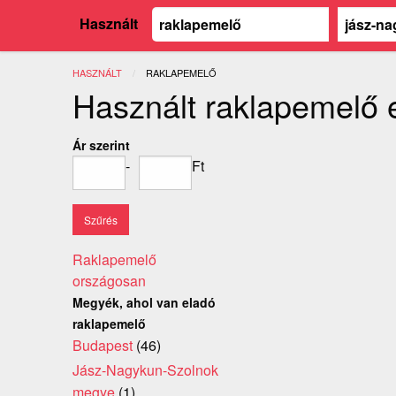
Használt
HASZNÁLT
JELENLEGI:
RAKLAPEMELŐ
Használt raklapemelő
Ár szerint
-
Ft
Raklapemelő
országosan
Megyék, ahol van eladó
raklapemelő
Budapest
(46)
Jász-Nagykun-Szolnok
megye
(1)