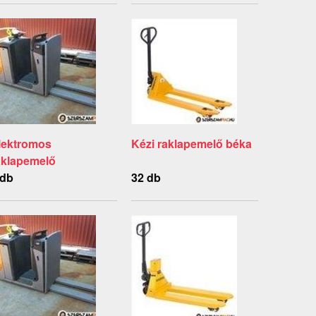
lektromos
Kézi raklapemelő béka
aklapemelő
 db
32 db