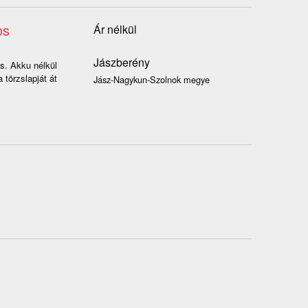
os
Ár nélkül
Jászberény
es. Akku nélkül
 törzslapját át
Jász-Nagykun-Szolnok megye