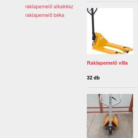
raklapemelő alkatrész
raklapemelő béka
Raklapemelő villa
32 db