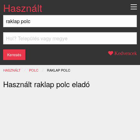
Használt
Kedvencek
HASZNÁLT
POLC
JELENLEGI:
RAKLAP POLC
Használt raklap polc eladó