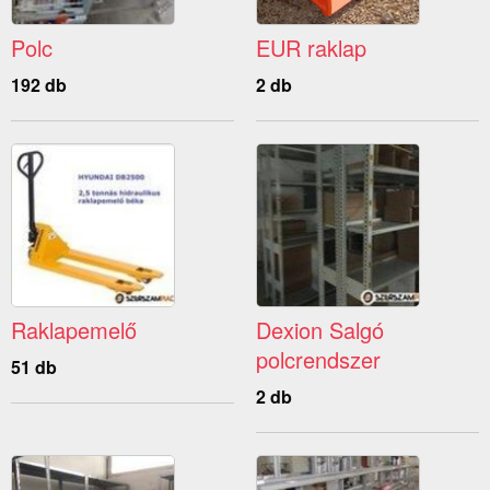
Polc
EUR raklap
192 db
2 db
Raklapemelő
Dexion Salgó
polcrendszer
51 db
2 db