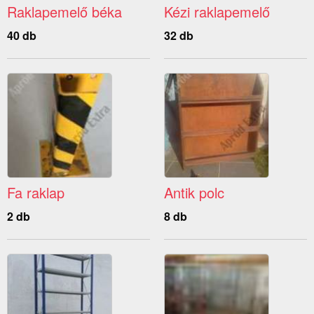
Raklapemelő béka
Kézi raklapemelő
40 db
32 db
Fa raklap
Antik polc
2 db
8 db