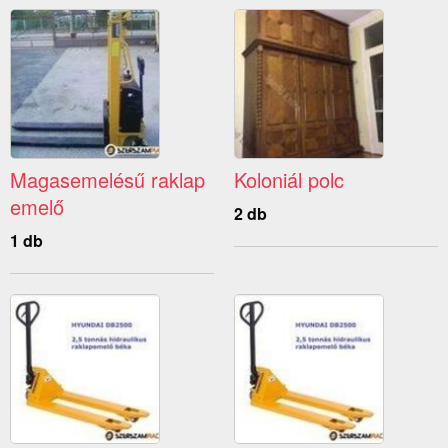
Magasemelésű raklap
Koloniál polc
emelő
2 db
1 db