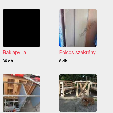
Raklapvilla
Polcos szekrény
36 db
8 db