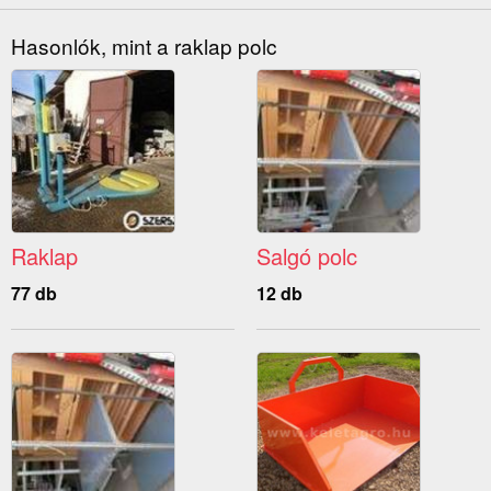
Hasonlók, mint a raklap polc
Raklap
Salgó polc
77 db
12 db