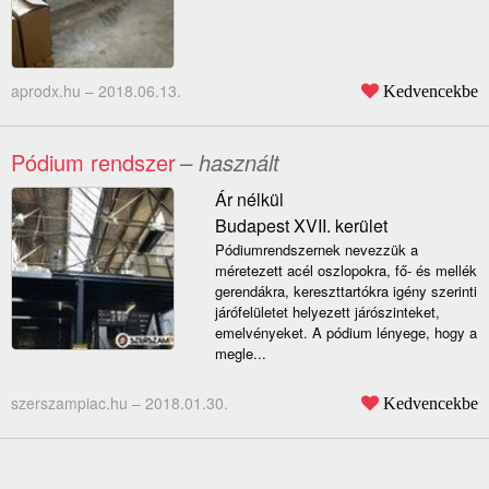
aprodx.hu –
2018.06.13.
Kedvencekbe
Pódium rendszer
– használt
Ár nélkül
Budapest XVII. kerület
Pódiumrendszernek nevezzük a
méretezett acél oszlopokra, fő- és mellék
gerendákra, kereszttartókra igény szerinti
járófelületet helyezett járószinteket,
emelvényeket. A pódium lényege, hogy a
megle...
szerszampiac.hu –
2018.01.30.
Kedvencekbe