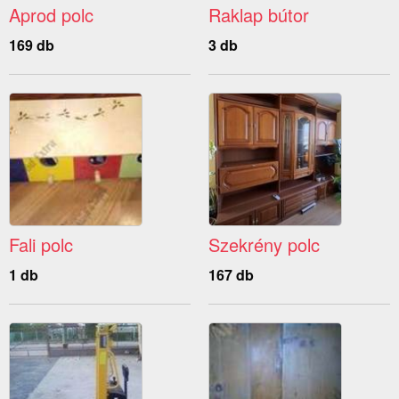
Aprod polc
Raklap bútor
169 db
3 db
Fali polc
Szekrény polc
1 db
167 db