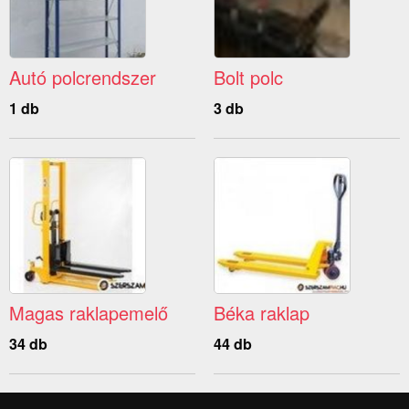
Autó polcrendszer
Bolt polc
1 db
3 db
Magas raklapemelő
Béka raklap
34 db
44 db