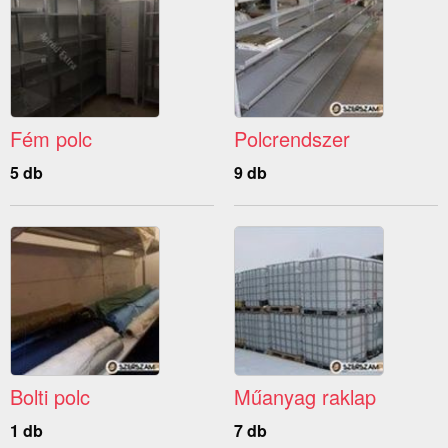
Fém polc
Polcrendszer
5 db
9 db
Bolti polc
Műanyag raklap
1 db
7 db