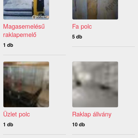
Magasemelésű
Fa polc
raklapemelő
5 db
1 db
Üzlet polc
Raklap állvány
1 db
10 db