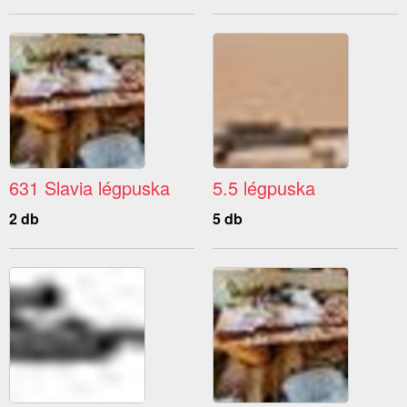
631 Slavia légpuska
5.5 légpuska
2 db
5 db