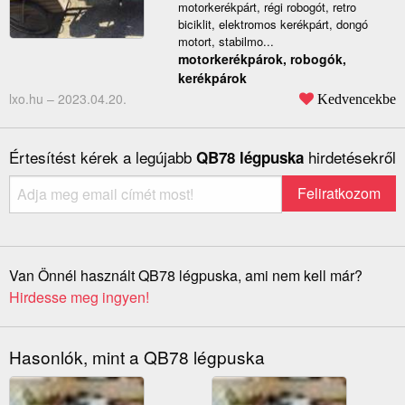
motorkerékpárt, régi robogót, retro
biciklit, elektromos kerékpárt, dongó
motort, stabilmo...
motorkerékpárok, robogók,
kerékpárok
lxo.hu –
2023.04.20.
Kedvencekbe
Értesítést kérek a legújabb
hirdetésekről
QB78 légpuska
Van Önnél használt QB78 légpuska, ami nem kell már?
Hirdesse meg ingyen!
Hasonlók, mint a QB78 légpuska