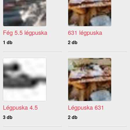
Fég 5.5 légpuska
631 légpuska
1 db
2 db
Légpuska 4.5
Légpuska 631
3 db
2 db