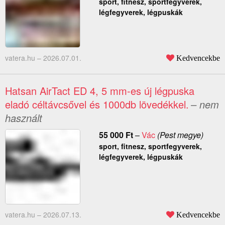
sport, fitnesz, sportfegyverek,
légfegyverek, légpuskák
vatera.hu –
2026.07.01.
Kedvencekbe
Hatsan AirTact ED 4, 5 mm-es új légpuska
eladó céltávcsővel és 1000db lövedékkel.
– nem
használt
55 000
Ft
–
Vác
(Pest megye)
sport, fitnesz, sportfegyverek,
légfegyverek, légpuskák
vatera.hu –
2026.07.13.
Kedvencekbe