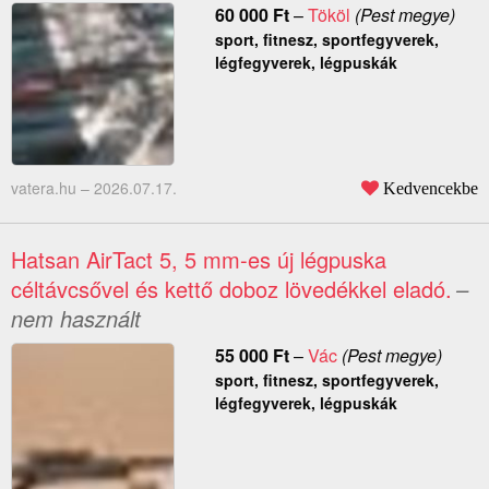
60 000
Ft
–
Tököl
(Pest megye)
sport, fitnesz, sportfegyverek,
légfegyverek, légpuskák
vatera.hu –
2026.07.17.
Kedvencekbe
Hatsan AirTact 5, 5 mm-es új légpuska
céltávcsővel és kettő doboz lövedékkel eladó.
–
nem használt
55 000
Ft
–
Vác
(Pest megye)
sport, fitnesz, sportfegyverek,
légfegyverek, légpuskák