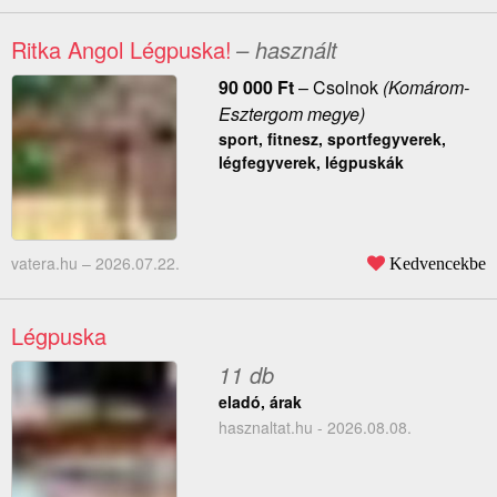
Ritka Angol Légpuska!
– használt
90 000
Ft
–
Csolnok
(Komárom-
Esztergom megye)
sport, fitnesz, sportfegyverek,
légfegyverek, légpuskák
vatera.hu –
2026.07.22.
Kedvencekbe
Légpuska
11 db
eladó, árak
hasznaltat.hu - 2026.08.08.