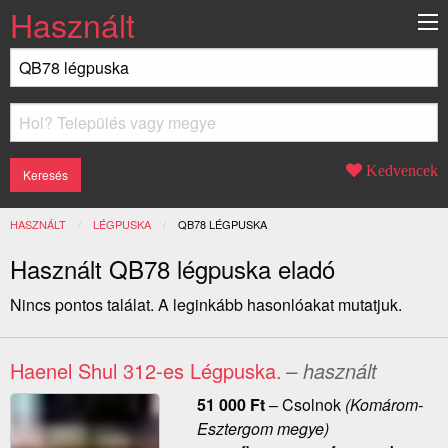
Használt
Kedvencek
HASZNÁLT
LÉGPUSKA
JELENLEGI:
QB78 LÉGPUSKA
Használt QB78 légpuska eladó
Nincs pontos találat. A leginkább hasonlóakat mutatjuk.
Haenel Shul 312-es Légpuska.
– használt
51 000
Ft
–
Csolnok
(Komárom-
Esztergom megye)