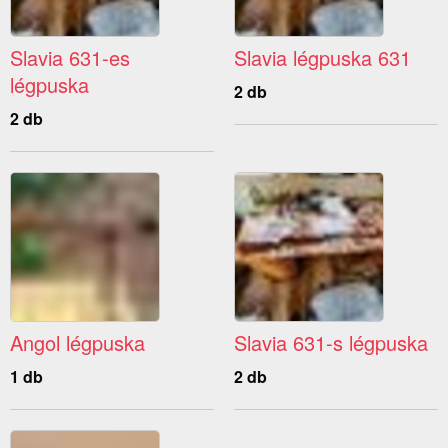
Slavia 631-es
Slavia légpuska 631
légpuska
2 db
2 db
Angol légpuska
Slavia 631-s légpuska
1 db
2 db