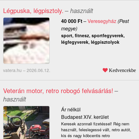
Légpuska, légpisztoly.
– használt
40 000
Ft
–
Veresegyház
(Pest
megye)
sport, fitnesz, sportfegyverek,
légfegyverek, légpisztolyok
vatera.hu –
2026.06.12.
Kedvencekbe
Veterán motor, retro robogó felvásárlás!
–
használt
Ár nélkül
Budapest XIV. kerület
Keresek azonnali fizetéssel! Rég nem
használt, feleslegessé vált, retro autót,
kis és nagy köbcentis retro