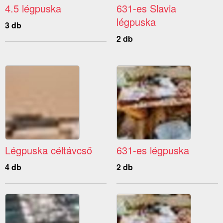
4.5 légpuska
631-es Slavia
légpuska
3 db
2 db
Légpuska céltávcső
631-es légpuska
4 db
2 db