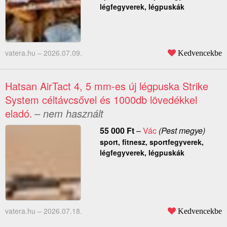
légfegyverek, légpuskák
vatera.hu –
2026.07.09.
Kedvencekbe
Hatsan AirTact 4, 5 mm-es új légpuska Strike
System céltávcsővel és 1000db lövedékkel
eladó.
– nem használt
55 000
Ft
–
Vác
(Pest megye)
sport, fitnesz, sportfegyverek,
légfegyverek, légpuskák
vatera.hu –
2026.07.18.
Kedvencekbe