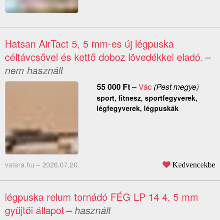
Hatsan AirTact 5, 5 mm-es új légpuska
céltávcsővel és kettő doboz lövedékkel eladó.
–
nem használt
55 000
Ft
–
Vác
(Pest megye)
sport, fitnesz, sportfegyverek,
légfegyverek, légpuskák
vatera.hu –
2026.07.20.
Kedvencekbe
légpuska relum tornádó FÉG LP 14 4, 5 mm
gyűjtői állapot
– használt