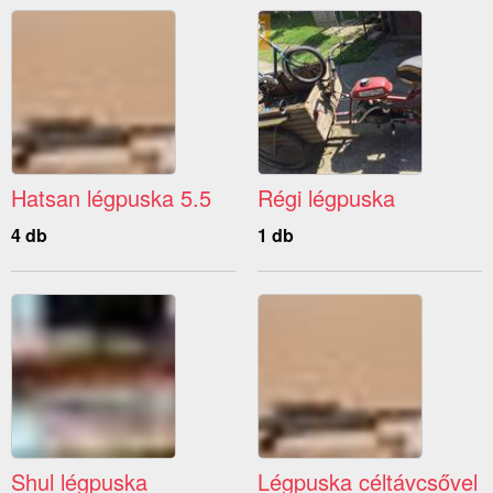
Hatsan légpuska 5.5
Régi légpuska
4 db
1 db
Shul légpuska
Légpuska céltávcsővel