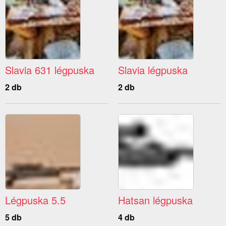
Slavia 631 légpuska
Slavia légpuska
2 db
2 db
Légpuska 5.5
Hatsan légpuska
5 db
4 db