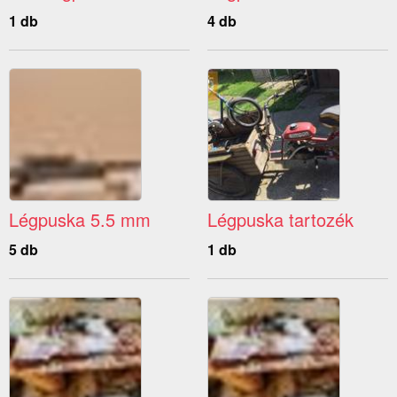
1 db
4 db
Légpuska 5.5 mm
Légpuska tartozék
5 db
1 db