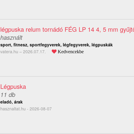
légpuska relum tornádó FÉG LP 14 4, 5 mm gyűjtői
használt
sport, fitnesz, sportfegyverek, légfegyverek, légpuskák
vatera.hu –
2026.07.17.
Kedvencekbe
Légpuska
11 db
eladó, árak
hasznaltat.hu - 2026-08-07