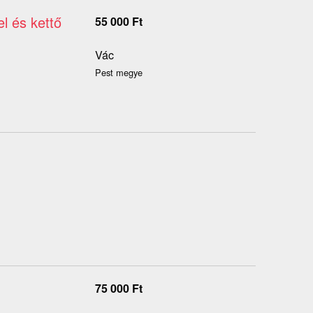
l és kettő
55 000
Ft
Vác
Pest megye
75 000
Ft