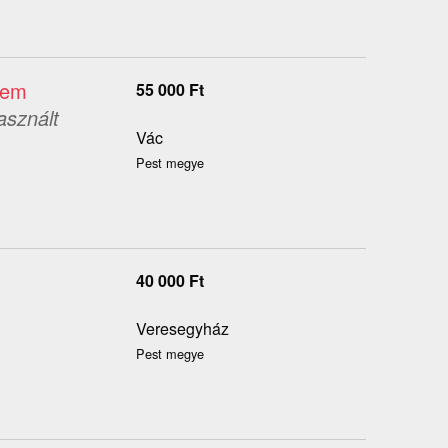
tem
55 000
Ft
asznált
Vác
Pest megye
40 000
Ft
Veresegyház
Pest megye