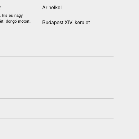
t
Ár nélkül
, kis és nagy
árt, dongó motort,
Budapest XIV. kerület