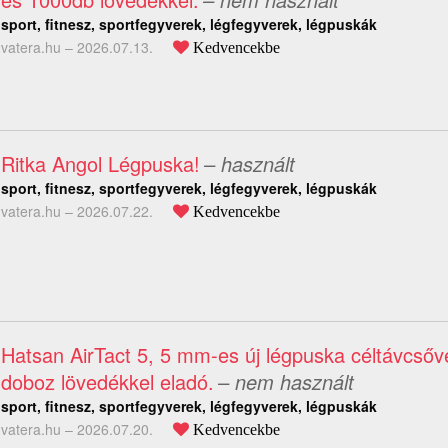
sport, fitnesz, sportfegyverek, légfegyverek, légpuskák
vatera.hu –
2026.07.13.
Kedvencekbe
Ritka Angol Légpuska!
– használt
sport, fitnesz, sportfegyverek, légfegyverek, légpuskák
vatera.hu –
2026.07.22.
Kedvencekbe
Hatsan AirTact 5, 5 mm-es új légpuska céltávcsőve
doboz lövedékkel eladó.
– nem használt
sport, fitnesz, sportfegyverek, légfegyverek, légpuskák
vatera.hu –
2026.07.20.
Kedvencekbe