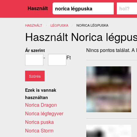
Használt
HASZNÁLT
LÉGPUSKA
JELENLEGI:
NORICA LÉGPUSKA
Használt Norica légpu
Nincs pontos találat. A
Ár szerint
-
Ft
Ezek is vannak
használtan
Norica Dragon
Norica légfegyver
Norica puska
Norica Storm