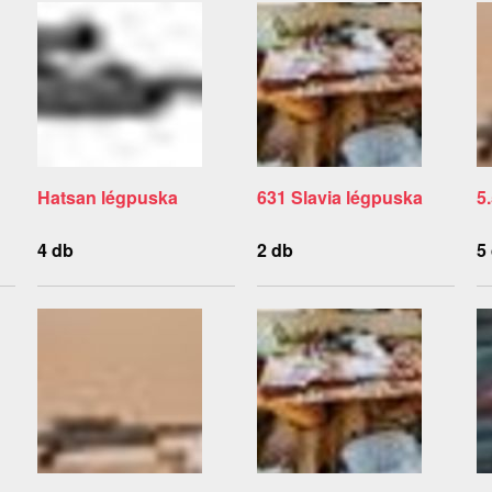
Hatsan légpuska
631 Slavia légpuska
5
4 db
2 db
5