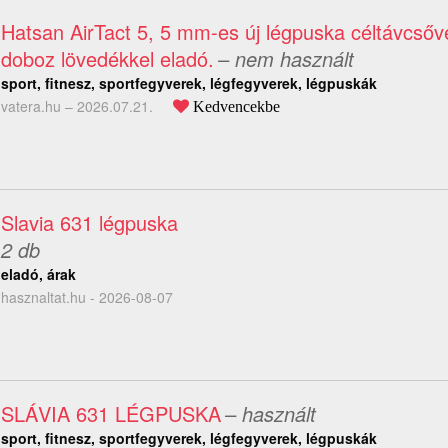
Hatsan AirTact 5, 5 mm-es új légpuska céltávcsőve
doboz lövedékkel eladó.
– nem használt
sport, fitnesz, sportfegyverek, légfegyverek, légpuskák
vatera.hu –
2026.07.21.
Kedvencekbe
Slavia 631 légpuska
2 db
eladó, árak
hasznaltat.hu - 2026-08-07
SLÁVIA 631 LÉGPUSKA
– használt
sport, fitnesz, sportfegyverek, légfegyverek, légpuskák