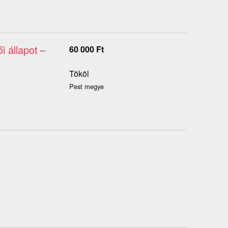
 állapot
–
60 000
Ft
Tököl
Pest megye