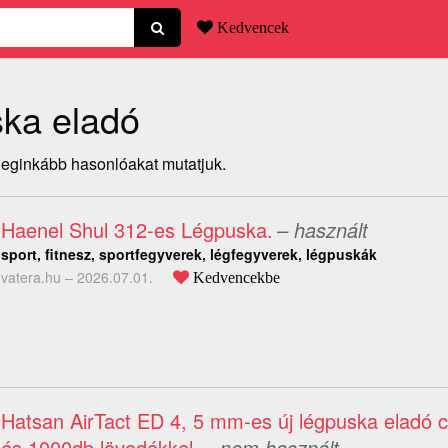
Kedvencek
ska eladó
 leginkább hasonlóakat mutatjuk.
Haenel Shul 312-es Légpuska.
– használt
sport, fitnesz, sportfegyverek, légfegyverek, légpuskák
vatera.hu –
2026.07.01.
Kedvencekbe
Hatsan AirTact ED 4, 5 mm-es új légpuska eladó c
és 1000db lövedékkel.
– nem használt