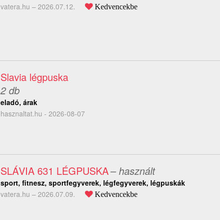
vatera.hu –
2026.07.12.
Kedvencekbe
Slavia légpuska
2 db
eladó, árak
hasznaltat.hu - 2026-08-07
SLÁVIA 631 LÉGPUSKA
– használt
sport, fitnesz, sportfegyverek, légfegyverek, légpuskák
vatera.hu –
2026.07.09.
Kedvencekbe