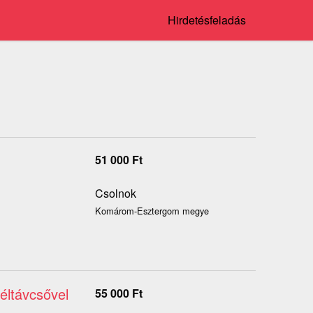
Hirdetésfeladás
51 000
Ft
Csolnok
Komárom-Esztergom megye
éltávcsővel
55 000
Ft