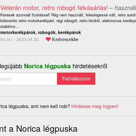
Veterán motor, retro robogó felvásárlás!
– használ
Keresek azonnali fizetéssel! Rég nem használt, feleslegessé vált, retro autót
köbcentis retro motorkerékpárt, régi robogót, retro biciklit, elektromos kerékp
stabilmo...
motorkerékpárok, robogók, kerékpárok
lxo.hu –
2023.04.20.
Kedvencekbe
 legújabb
Norica légpuska
hirdetésekről
rica légpuska, ami nem kell már?
Hirdesse meg ingyen!
nt a Norica légpuska