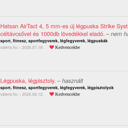
Hatsan AirTact 4, 5 mm-es új légpuska Strike Sys
céltávcsővel és 1000db lövedékkel eladó.
– nem h
sport, fitnesz, sportfegyverek, légfegyverek, légpuskák
vatera.hu –
2026.07.18.
Kedvencekbe
Légpuska, légpisztoly.
– használt
sport, fitnesz, sportfegyverek, légfegyverek, légpisztolyok
vatera.hu –
2026.06.12.
Kedvencekbe