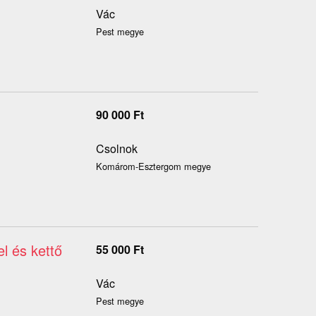
Vác
Pest megye
90 000
Ft
Csolnok
Komárom-Esztergom megye
l és kettő
55 000
Ft
Vác
Pest megye