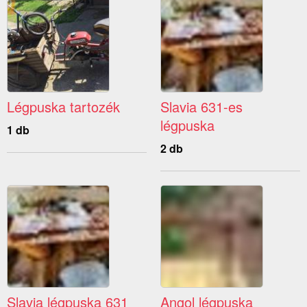
Légpuska tartozék
Slavia 631-es
légpuska
1 db
2 db
Slavia légpuska 631
Angol légpuska