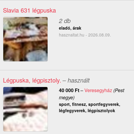
Slavia 631 légpuska
2 db
eladó, árak
hasznaltat.hu - 2026.08.09.
Légpuska, légpisztoly.
– használt
40 000
Ft
–
Veresegyház
(Pest
megye)
sport, fitnesz, sportfegyverek,
légfegyverek, légpisztolyok