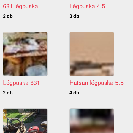
631 légpuska
Légpuska 4.5
2 db
3 db
Légpuska 631
Hatsan légpuska 5.5
2 db
4 db