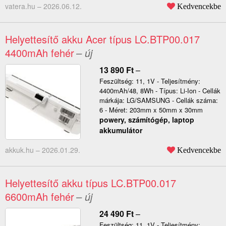
vatera.hu –
2026.06.12.
Kedvencekbe
Helyettesítő akku Acer típus LC.BTP00.017
4400mAh fehér
– új
13 890
Ft
–
Feszültség: 11, 1V - Teljesítmény:
4400mAh/48, 8Wh - Típus: Li-Ion - Cellák
márkája: LG/SAMSUNG - Cellák száma:
6 - Méret: 203mm x 50mm x 30mm
powery, számítógép, laptop
akkumulátor
akkuk.hu –
2026.01.29.
Kedvencekbe
Helyettesítő akku típus LC.BTP00.017
6600mAh fehér
– új
24 490
Ft
–
Feszültség: 11, 1V - Teljesítmény: