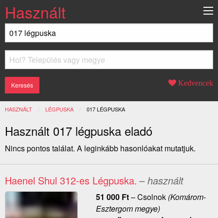
Használt
Kedvencek
HASZNÁLT
LÉGPUSKA
JELENLEGI:
017 LÉGPUSKA
Használt 017 légpuska eladó
Nincs pontos találat. A leginkább hasonlóakat mutatjuk.
Haenel Shul 312-es Légpuska.
– használt
51 000
Ft
–
Csolnok
(Komárom-
Esztergom megye)