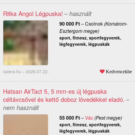
Ritka Angol Légpuska!
– használt
90 000
Ft
–
Csolnok
(Komárom-
Esztergom megye)
sport, fitnesz, sportfegyverek,
légfegyverek, légpuskák
vatera.hu –
2026.07.22.
Kedvencekbe
Hatsan AirTact 5, 5 mm-es új légpuska
céltávcsővel és kettő doboz lövedékkel eladó.
–
nem használt
55 000
Ft
–
Vác
(Pest megye)
sport, fitnesz, sportfegyverek,
légfegyverek, légpuskák