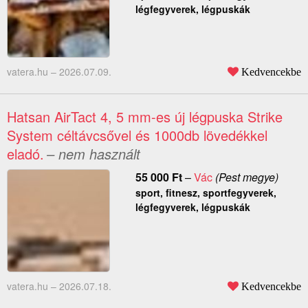
légfegyverek, légpuskák
vatera.hu –
2026.07.09.
Kedvencekbe
Hatsan AirTact 4, 5 mm-es új légpuska Strike
System céltávcsővel és 1000db lövedékkel
eladó.
– nem használt
55 000
Ft
–
Vác
(Pest megye)
sport, fitnesz, sportfegyverek,
légfegyverek, légpuskák
vatera.hu –
2026.07.18.
Kedvencekbe