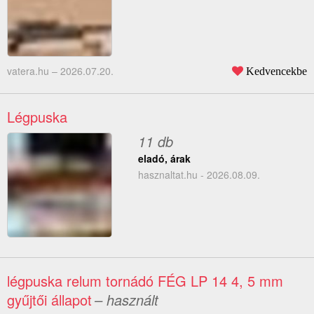
vatera.hu –
2026.07.20.
Kedvencekbe
Légpuska
11 db
eladó, árak
hasznaltat.hu - 2026.08.09.
légpuska relum tornádó FÉG LP 14 4, 5 mm
gyűjtői állapot
– használt