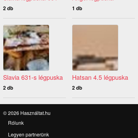
2 db
1 db
Slavia 631-s légpuska
Hatsan 4.5 légpuska
2 db
2 db
© 2026 Használtat.hu
Rólunk
Legyen partnerünk