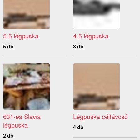
5.5 légpuska
4.5 légpuska
5 db
3 db
631-es Slavia
Légpuska céltávcső
légpuska
4 db
2 db