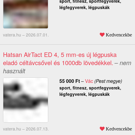
sport, fitnesz, sportfegyverek,
légfegyverek, légpuskák
vatera.hu –
2026.07.01.
Kedvencekbe
Hatsan AirTact ED 4, 5 mm-es új légpuska
eladó céltávcsővel és 1000db lövedékkel.
– nem
használt
55 000
Ft
–
Vác
(Pest megye)
sport, fitnesz, sportfegyverek,
légfegyverek, légpuskák
vatera.hu –
2026.07.13.
Kedvencekbe