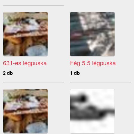
631-es légpuska
Fég 5.5 légpuska
2 db
1 db