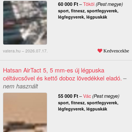
60 000
Ft
–
Tököl
(Pest megye)
sport, fitnesz, sportfegyverek,
légfegyverek, légpuskák
vatera.hu –
2026.07.17.
Kedvencekbe
Hatsan AirTact 5, 5 mm-es új légpuska
céltávcsővel és kettő doboz lövedékkel eladó.
–
nem használt
55 000
Ft
–
Vác
(Pest megye)
sport, fitnesz, sportfegyverek,
légfegyverek, légpuskák