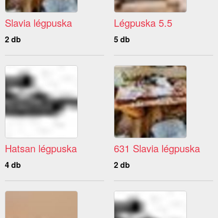
Slavia légpuska
Légpuska 5.5
2 db
5 db
Hatsan légpuska
631 Slavia légpuska
4 db
2 db