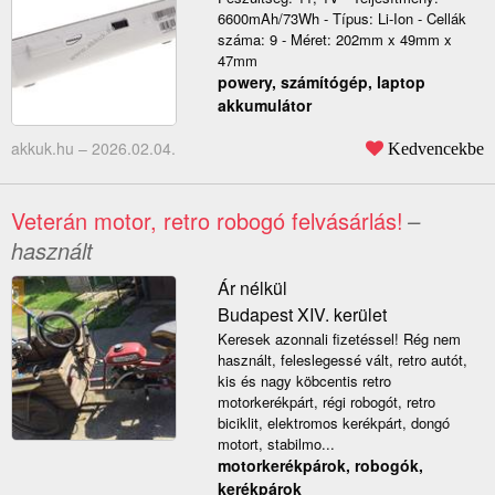
6600mAh/73Wh - Típus: Li-Ion - Cellák
száma: 9 - Méret: 202mm x 49mm x
47mm
powery, számítógép, laptop
akkumulátor
akkuk.hu –
2026.02.04.
Kedvencekbe
Veterán motor, retro robogó felvásárlás!
–
használt
Ár nélkül
Budapest XIV. kerület
Keresek azonnali fizetéssel! Rég nem
használt, feleslegessé vált, retro autót,
kis és nagy köbcentis retro
motorkerékpárt, régi robogót, retro
biciklit, elektromos kerékpárt, dongó
motort, stabilmo...
motorkerékpárok, robogók,
kerékpárok