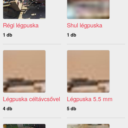
Régi légpuska
Shul légpuska
1 db
1 db
Légpuska céltávcsővel
Légpuska 5.5 mm
4 db
5 db