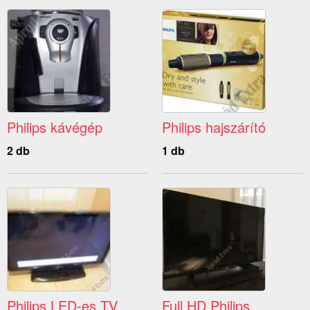
Philips kávégép
Philips hajszárító
2 db
1 db
Philips LED-es TV
Full HD Philips