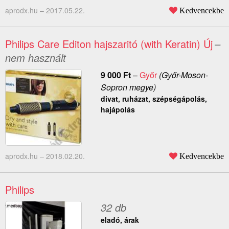
aprodx.hu –
2017.05.22.
Kedvencekbe
Philips Care Editon hajszaritó (with Keratin) Új
–
nem használt
9 000
Ft
–
Győr
(Győr-Moson-
Sopron megye)
divat, ruházat, szépségápolás,
hajápolás
aprodx.hu –
2018.02.20.
Kedvencekbe
Philips
32 db
eladó, árak