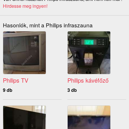
Hirdesse meg ingyen!
Hasonlók, mint a Philips infraszauna
Philips TV
Philips kávéfőző
9 db
3 db