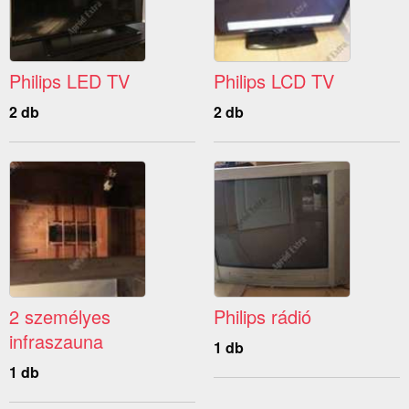
Philips LED TV
Philips LCD TV
2 db
2 db
2 személyes
Philips rádió
infraszauna
1 db
1 db