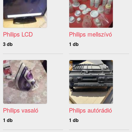
Philips LCD
Philips mellszívó
3 db
1 db
Philips vasaló
Philips autórádió
1 db
1 db