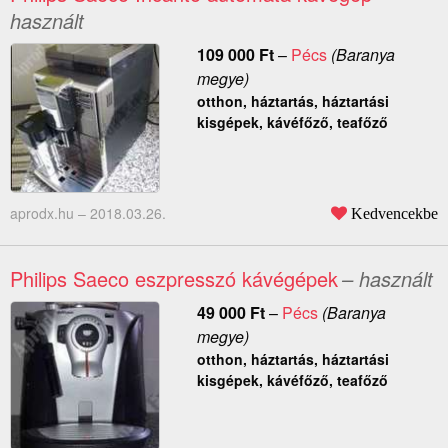
használt
109 000
Ft
–
Pécs
(Baranya
megye)
otthon, háztartás, háztartási
kisgépek, kávéfőző, teafőző
aprodx.hu –
2018.03.26.
Kedvencekbe
Philips Saeco eszpresszó kávégépek
– használt
49 000
Ft
–
Pécs
(Baranya
megye)
otthon, háztartás, háztartási
kisgépek, kávéfőző, teafőző