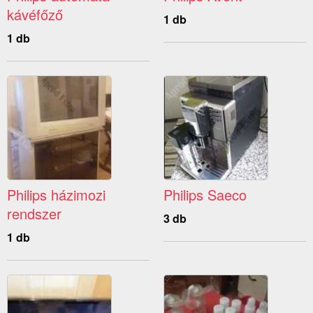
kávéfőző
1 db
1 db
Philips házimozi
Philips Saeco
rendszer
3 db
1 db