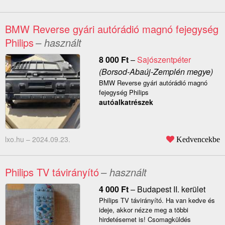
BMW Reverse gyári autórádió magnó fejegység
Philips
– használt
8 000
Ft
–
Sajószentpéter
(Borsod-Abaúj-Zemplén megye)
BMW Reverse gyári autórádió magnó
fejegység Philips
autóalkatrészek
lxo.hu –
2024.09.23.
Kedvencekbe
Philips TV távirányító
– használt
4 000
Ft
–
Budapest II. kerület
Philips TV távirányító. Ha van kedve és
ideje, akkor nézze meg a többi
hirdetésemet is! Csomagküldés