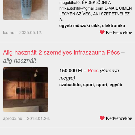
megoldható. ÉRDEKLŐDNI A
hifikautohifik@gmail.com E-MAIL CÍMEN
LEGYEN SZÍVES, AKI SZERETNE! EZ
A...
egyéb műszaki cikk, elektronika
lxo.hu –
2025.05.12.
Kedvencekbe
Alig használt 2 személyes infraszauna Pécs
–
alig használt
150 000
Ft
–
Pécs
(Baranya
megye)
szabadidő, sport, sport, egyéb
aprodx.hu –
2018.01.26.
Kedvencekbe