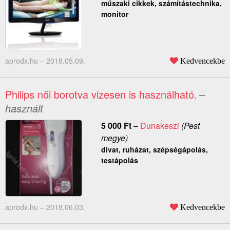
műszaki cikkek, számítástechnika,
monitor
aprodx.hu –
2018.05.09.
Kedvencekbe
Philips női borotva vizesen is használható.
–
használt
5 000
Ft
–
Dunakeszi
(Pest
megye)
divat, ruházat, szépségápolás,
testápolás
aprodx.hu –
2018.06.03.
Kedvencekbe