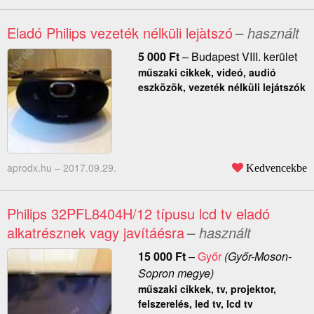
Eladó Philips vezeték nélküli lejàtszó
– használt
5 000
Ft
–
Budapest VIII. kerület
műszaki cikkek, videó, audió
eszközök, vezeték nélküli lejátszók
aprodx.hu –
2017.09.29.
Kedvencekbe
Philips 32PFL8404H/12 típusu lcd tv eladó
alkatrésznek vagy javítáésra
– használt
15 000
Ft
–
Győr
(Győr-Moson-
Sopron megye)
műszaki cikkek, tv, projektor,
felszerelés, led tv, lcd tv