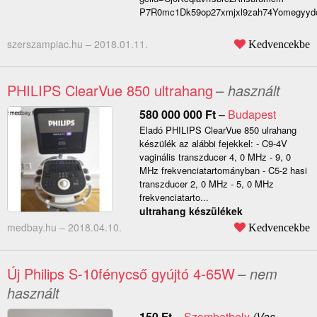
P7R0mc1Dk59op27xmjxl9zah74Yomegyydc
szerszampiac.hu –
2018.01.11.
Kedvencekbe
PHILIPS ClearVue 850 ultrahang
– használt
580 000 000
Ft
–
Budapest
Eladó PHILIPS ClearVue 850 ulrahang
készülék az alábbi fejekkel: - C9-4V
vaginális transzducer 4, 0 MHz - 9, 0
MHz frekvenciatartományban - C5-2 hasi
transzducer 2, 0 MHz - 5, 0 MHz
frekvenciatarto...
ultrahang készülékek
medbay.hu –
2018.04.10.
Kedvencekbe
Új Philips S-10fénycső gyújtó 4-65W
– nem
használt
150
Ft
–
Szombathely
(Vas