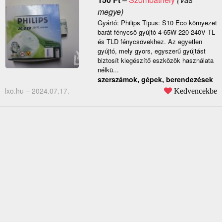
megye)
Gyártó: Philips Tipus: S10 Eco környezet
barát fénycső gyújtó 4-65W 220-240V TL
és TLD fénycsövekhez. Az egyetlen
gyújtó, mely gyors, egyszerű gyújtást
biztosít kiegészítő eszközök használata
nélkü...
szerszámok, gépek, berendezések
lxo.hu –
2024.07.17.
Kedvencekbe