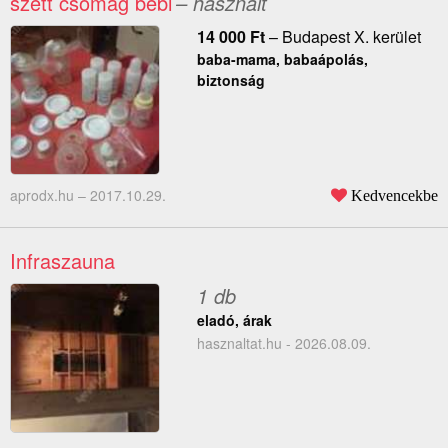
szett csomag bébi
– használt
14 000
Ft
–
Budapest X. kerület
baba-mama, babaápolás,
biztonság
aprodx.hu –
2017.10.29.
Kedvencekbe
Infraszauna
1 db
eladó, árak
hasznaltat.hu - 2026.08.09.