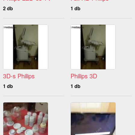
2 db
1 db
3D-s Philips
Philips 3D
1 db
1 db