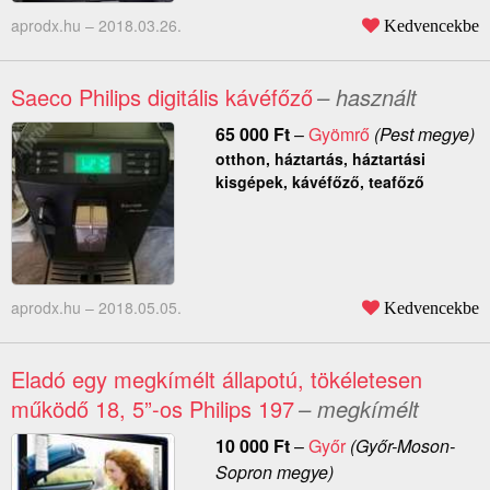
aprodx.hu –
2018.03.26.
Kedvencekbe
Saeco Philips digitális kávéfőző
– használt
65 000
Ft
–
Gyömrő
(Pest megye)
otthon, háztartás, háztartási
kisgépek, kávéfőző, teafőző
aprodx.hu –
2018.05.05.
Kedvencekbe
Eladó egy megkímélt állapotú, tökéletesen
működő 18, 5”-os Philips 197
– megkímélt
10 000
Ft
–
Győr
(Győr-Moson-
Sopron megye)