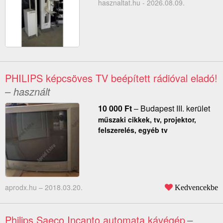
hasznaltat.hu - 2026.08.09.
PHILIPS képcsöves TV beépített rádióval eladó!
– használt
10 000
Ft
–
Budapest III. kerület
műszaki cikkek, tv, projektor,
felszerelés, egyéb tv
aprodx.hu –
2018.03.20.
Kedvencekbe
Philips Saeco Incanto automata kávégép
–