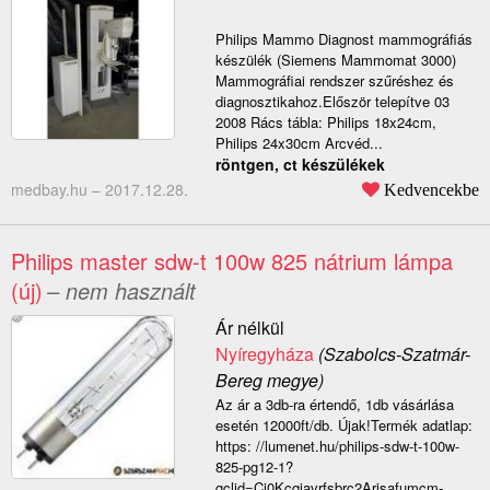
Philips Mammo Diagnost mammográfiás
készülék (Siemens Mammomat 3000)
Mammográfiai rendszer szűréshez és
diagnosztikahoz.Először telepítve 03
2008 Rács tábla: Philips 18x24cm,
Philips 24x30cm Arcvéd...
röntgen, ct készülékek
medbay.hu –
2017.12.28.
Kedvencekbe
Philips master sdw-t 100w 825 nátrium lámpa
(új)
– nem használt
Ár nélkül
Nyíregyháza
(Szabolcs-Szatmár-
Bereg megye)
Az ár a 3db-ra értendő, 1db vásárlása
esetén 12000ft/db. Újak!Termék adatlap:
https: //lumenet.hu/philips-sdw-t-100w-
825-pg12-1?
gclid=Cj0Kcqiavrfsbrc2Arisafumcm-