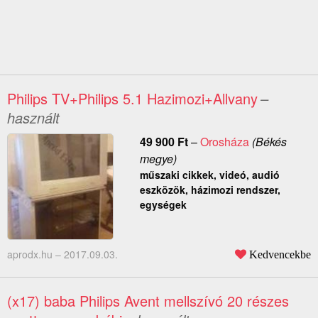
Philips TV+Philips 5.1 Hazimozi+Allvany
–
használt
49 900
Ft
–
Orosháza
(Békés
megye)
műszaki cikkek, videó, audió
eszközök, házimozi rendszer,
egységek
aprodx.hu –
2017.09.03.
Kedvencekbe
(x17) baba Philips Avent mellszívó 20 részes