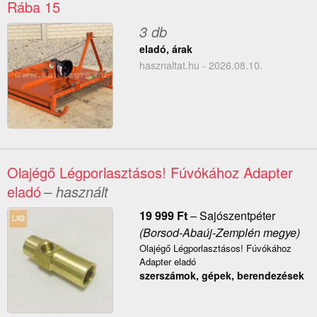
Rába 15
3 db
eladó, árak
hasznaltat.hu - 2026.08.10.
Olajégő Légporlasztásos! Fúvókához Adapter
eladó
– használt
19 999
Ft
–
Sajószentpéter
(Borsod-Abaúj-Zemplén megye)
Olajégő Légporlasztásos! Fúvókához
Adapter eladó
szerszámok, gépek, berendezések