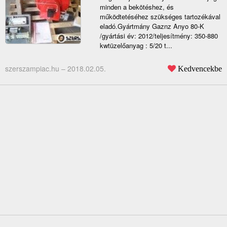
minden a bekötéshez, és
működtetéséhez szükséges tartozékával
eladó.Gyártmány Gaznz Anyo 80-K
/gyártási év: 2012/teljesítmény: 350-880
kwtüzelőanyag : 5/20 t...
szerszampiac.hu –
2018.02.05.
Kedvencekbe