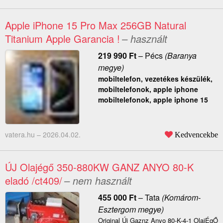
Apple iPhone 15 Pro Max 256GB Natural
Titanium Apple Garancia !
– használt
219 990
Ft
–
Pécs
(Baranya
megye)
mobiltelefon, vezetékes készülék,
mobiltelefonok, apple iphone
mobiltelefonok, apple iphone 15
vatera.hu –
2026.04.02.
Kedvencekbe
ÚJ Olajégő 350-880KW GANZ ANYO 80-K
eladó /ct409/
– nem használt
455 000
Ft
–
Tata
(Komárom-
Esztergom megye)
Original Új Gaznz Anyo 80-K-4-1 OlajÉgŐ