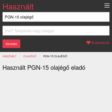
Használt
Kedvencek
HASZNÁLT
OLAJÉGŐ
JELENLEGI:
PGN-15 OLAJÉGŐ
Használt PGN-15 olajégő eladó