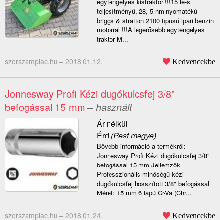
egytengelyes kistraktor !!!15 le-s
teljesítményű, 28, 5 nm nyomatékú
briggs & stratton 2100 típusú ipari benzin
motorral !!!A legerősebb egytengelyes
traktor M...
szerszampiac.hu –
2018.01.12.
Kedvencekbe
Jonnesway Profi Kézi dugókulcsfej 3/8"
befogással 15 mm
– használt
Ár nélkül
Érd
(Pest megye)
Bővebb információ a termékről:
Jonnesway Profi Kézi dugókulcsfej 3/8"
befogással 15 mm Jellemzők
Professzionális minőségű kézi
dugókulcsfej hosszított 3/8" befogással
Méret: 15 mm 6 lapú Cr-Va (Chr...
szerszampiac.hu –
2018.01.24.
Kedvencekbe