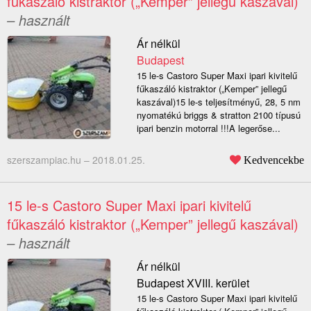
fűkaszáló kistraktor („Kemper” jellegű kaszával)
– használt
Ár nélkül
Budapest
15 le-s Castoro Super Maxi ipari kivitelű
fűkaszáló kistraktor („Kemper” jellegű
kaszával)15 le-s teljesítményű, 28, 5 nm
nyomatékú briggs & stratton 2100 típusú
ipari benzin motorral !!!A legerőse...
szerszampiac.hu –
2018.01.25.
Kedvencekbe
15 le-s Castoro Super Maxi ipari kivitelű
fűkaszáló kistraktor („Kemper” jellegű kaszával)
– használt
Ár nélkül
Budapest XVIII. kerület
15 le-s Castoro Super Maxi ipari kivitelű