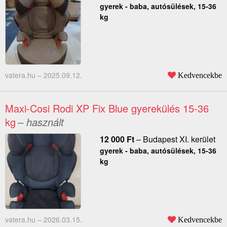
gyerek - baba, autósülések, 15-36
kg
vatera.hu –
2025.09.12.
Kedvencekbe
Maxi-Cosi Rodi XP Fix Blue gyerekülés 15-36
kg
– használt
12 000
Ft
–
Budapest XI. kerület
gyerek - baba, autósülések, 15-36
kg
vatera.hu –
2026.03.15.
Kedvencekbe