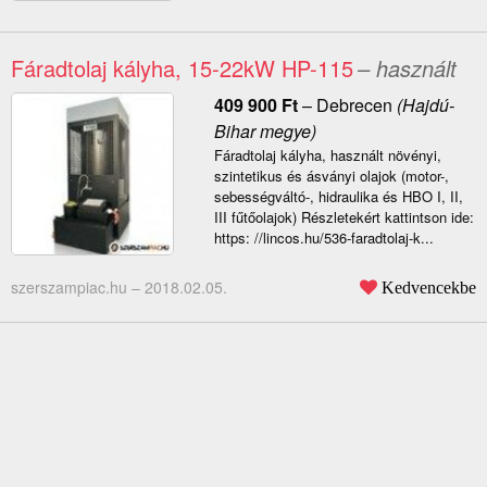
Fáradtolaj kályha, 15-22kW HP-115
– használt
409 900
Ft
–
Debrecen
(Hajdú-
Bihar megye)
Fáradtolaj kályha, használt növényi,
szintetikus és ásványi olajok (motor-,
sebességváltó-, hidraulika és HBO I, II,
III fűtőolajok) Részletekért kattintson ide:
https: //lincos.hu/536-faradtolaj-k...
szerszampiac.hu –
2018.02.05.
Kedvencekbe