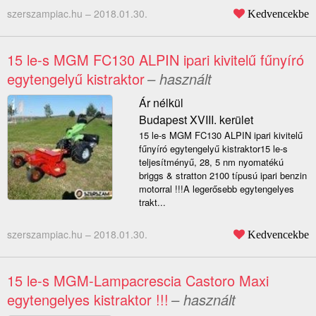
szerszampiac.hu –
2018.01.30.
Kedvencekbe
15 le-s MGM FC130 ALPIN ipari kivitelű fűnyíró
egytengelyű kistraktor
– használt
Ár nélkül
Budapest XVIII. kerület
15 le-s MGM FC130 ALPIN ipari kivitelű
fűnyíró egytengelyű kistraktor15 le-s
teljesítményű, 28, 5 nm nyomatékú
briggs & stratton 2100 típusú ipari benzin
motorral !!!A legerősebb egytengelyes
trakt...
szerszampiac.hu –
2018.01.30.
Kedvencekbe
15 le-s MGM-Lampacrescia Castoro Maxi
egytengelyes kistraktor !!!
– használt