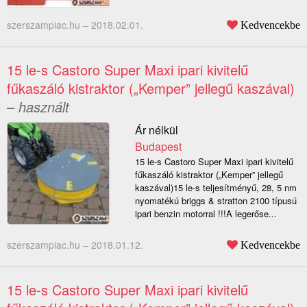
szerszampiac.hu –
2018.02.01.
Kedvencekbe
15 le-s Castoro Super Maxi ipari kivitelű
fűkaszáló kistraktor („Kemper” jellegű kaszával)
– használt
Ár nélkül
Budapest
15 le-s Castoro Super Maxi ipari kivitelű
fűkaszáló kistraktor („Kemper” jellegű
kaszával)15 le-s teljesítményű, 28, 5 nm
nyomatékú briggs & stratton 2100 típusú
ipari benzin motorral !!!A legerőse...
szerszampiac.hu –
2018.01.12.
Kedvencekbe
15 le-s Castoro Super Maxi ipari kivitelű