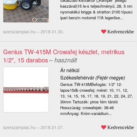
fűkaszáló kistraktor („Kemper” jellegű
kaszával)15 le-s teljesítményű, 28, 5 nm
nyomatékú briggs & stratton 2100 típusú
ipari benzin motorral !!!A legerőse...
szerszampiac.hu –
2018.01.30.
Kedvencekbe
Genius TW-415M Crowafej készlet, metrikus
1/2", 15 darabos
– használt
Ár nélkül
Székesfehérvár
(Fejér megye)
Genius TW-415MBefogás: 1/2" 12-
lapos15db crowafej; méret: 10, 11, 12,
13, 14, 15, 16, 17, 18, 19, 21, 22, 24, 27,
30mm Tartozék: piros fém tároló
Hosszúság: crowafejek: 38-46
mmAnyag: Króm-vanádium...
szerszampiac.hu –
2018.01.07.
Kedvencekbe