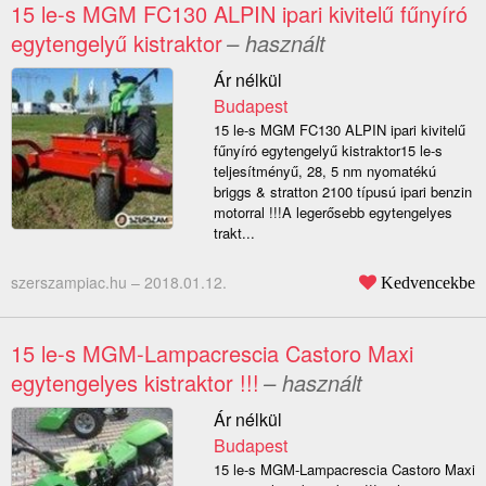
15 le-s MGM FC130 ALPIN ipari kivitelű fűnyíró
egytengelyű kistraktor
– használt
Ár nélkül
Budapest
15 le-s MGM FC130 ALPIN ipari kivitelű
fűnyíró egytengelyű kistraktor15 le-s
teljesítményű, 28, 5 nm nyomatékú
briggs & stratton 2100 típusú ipari benzin
motorral !!!A legerősebb egytengelyes
trakt...
szerszampiac.hu –
2018.01.12.
Kedvencekbe
15 le-s MGM-Lampacrescia Castoro Maxi
egytengelyes kistraktor !!!
– használt
Ár nélkül
Budapest
15 le-s MGM-Lampacrescia Castoro Maxi