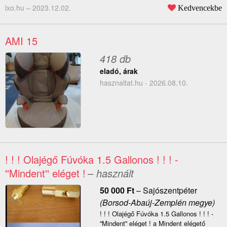
lxo.hu –
2023.12.02.
Kedvencekbe
AMI 15
418 db
eladó, árak
hasznaltat.hu - 2026.08.10.
! ! ! Olajégő Fúvóka 1.5 Gallonos ! ! ! -
''Mindent'' eléget !
– használt
50 000
Ft
–
Sajószentpéter
(Borsod-Abaúj-Zemplén megye)
! ! ! Olajégő Fúvóka 1.5 Gallonos ! ! ! -
''Mindent'' eléget ! a Mindent elégető