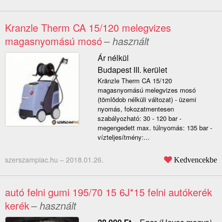
Kranzle Therm CA 15/120 melegvizes
magasnyomású mosó
– használt
Ár nélkül
Budapest III. kerület
Kränzle Therm CA 15/120
magasnyomású melegvizes mosó
(tömlõdob nélküli változat) - üzemi
nyomás, fokozatmentesen
szabályozható: 30 - 120 bar -
megengedett max. túlnyomás: 135 bar -
vízteljesítmény:...
szerszampiac.hu –
2018.01.26.
Kedvencekbe
autó felni gumi 195/70 15 6J*15 felni autókerék
kerék
– használt