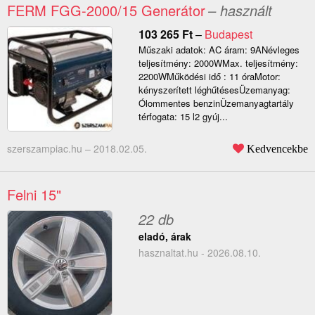
FERM FGG-2000/15 Generátor
– használt
103 265
Ft
–
Budapest
Műszaki adatok: AC áram: 9ANévleges
teljesítmény: 2000WMax. teljesítmény:
2200WMűködési idő : 11 óraMotor:
kényszerített léghűtésesÜzemanyag:
Ólommentes benzinÜzemanyagtartály
térfogata: 15 l2 gyúj...
szerszampiac.hu –
2018.02.05.
Kedvencekbe
Felni 15"
22 db
eladó, árak
hasznaltat.hu - 2026.08.10.