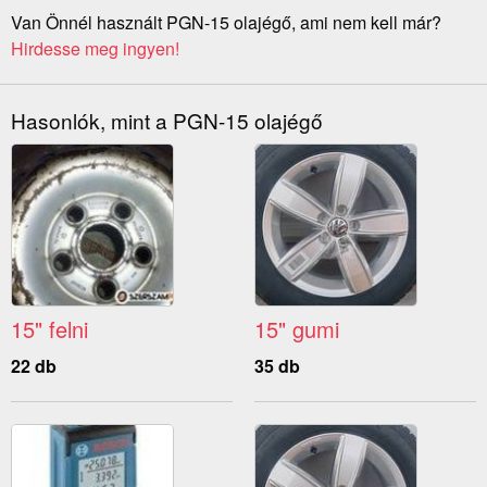
Van Önnél használt PGN-15 olajégő, ami nem kell már?
Hirdesse meg ingyen!
Hasonlók, mint a PGN-15 olajégő
15" felni
15" gumi
22 db
35 db