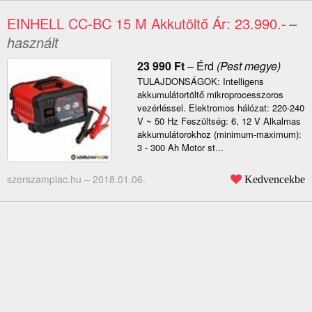
EINHELL CC-BC 15 M Akkutöltő Ár: 23.990.-
–
használt
23 990
Ft
–
Érd
(Pest megye)
TULAJDONSÁGOK: Intelligens
akkumulátortöltő mikroprocesszoros
vezérléssel. Elektromos hálózat: 220-240
V ~ 50 Hz Feszültség: 6, 12 V Alkalmas
akkumulátorokhoz (minimum-maximum):
3 - 300 Ah Motor st...
szerszampiac.hu –
2018.01.06.
Kedvencekbe