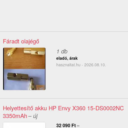
Fáradt olajégő
1 db
eladó, árak
hasznaltat.hu - 2026.08.10.
Helyettesítő akku HP Envy X360 15-DS0002NC
3350mAh
– új
32 090
Ft
–