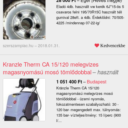
28 000
Ft
–
Eger
(Heves megye)
Eladó 4db. használt vw kerék 6J*15-ös 5
csavaros felni 195/70R15C használt téli
gumival 28eft. a 4db. Érdeklődni: 70/505-
4225 /mindennap 07-22-ig/
szerszampiac.hu –
2018.01.31.
Kedvencekbe
Kranzle Therm CA 15/120 melegvizes
magasnyomású mosó tömlődobbal
– használt
1 051 400
Ft
–
Budapest
Kränzle Therm CA 15/120
magasnyomású melegvizes mosó
tömlődobbal - üzemi nyomás,
fokozatmentesen szabályozható: 30 -
120 bar- megengedett max. túlnyomás:
135 bar- vízteljesítmény: 15 l/perc (900
l/...