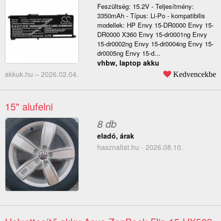
Feszültség: 15.2V - Teljesítmény:
3350mAh - Típus: Li-Po - kompatibilis
modellek: HP Envy 15-DR0000 Envy 15-
DR0000 X360 Envy 15-dr0001ng Envy
15-dr0002ng Envy 15-dr0004ng Envy 15-
dr0005ng Envy 15-d...
vhbw, laptop akku
akkuk.hu –
2026.02.04.
Kedvencekbe
15" alufelni
8 db
eladó, árak
hasznaltat.hu - 2026.08.10.