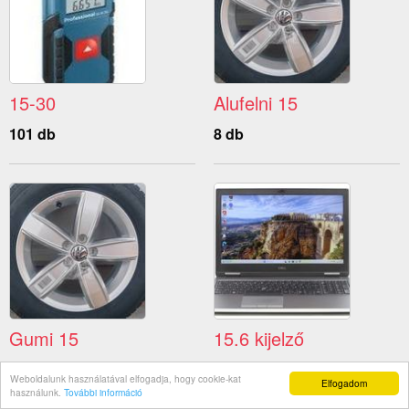
15-30
Alufelni 15
101 db
8 db
Gumi 15
15.6 kijelző
35 db
4 db
Weboldalunk használatával elfogadja, hogy cookie-kat
Elfogadom
használunk.
További információ