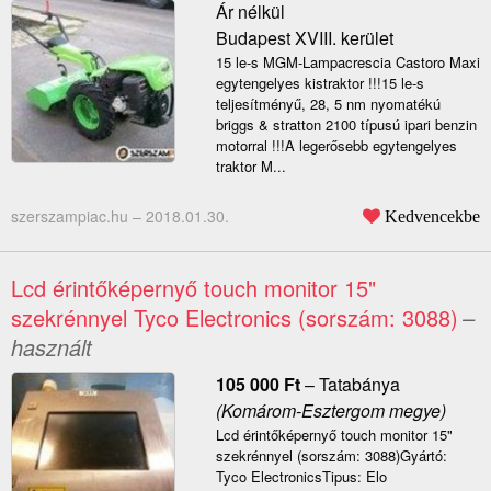
Ár nélkül
Budapest XVIII. kerület
15 le-s MGM-Lampacrescia Castoro Maxi
egytengelyes kistraktor !!!15 le-s
teljesítményű, 28, 5 nm nyomatékú
briggs & stratton 2100 típusú ipari benzin
motorral !!!A legerősebb egytengelyes
traktor M...
szerszampiac.hu –
2018.01.30.
Kedvencekbe
Lcd érintőképernyő touch monitor 15"
szekrénnyel Tyco Electronics (sorszám: 3088)
–
használt
105 000
Ft
–
Tatabánya
(Komárom-Esztergom megye)
Lcd érintőképernyő touch monitor 15"
szekrénnyel (sorszám: 3088)Gyártó:
Tyco ElectronicsTipus: Elo