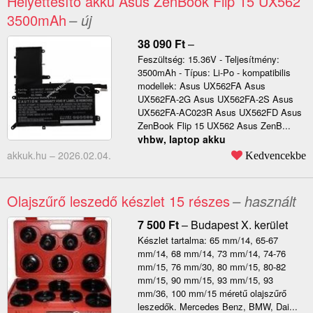
Helyettesítő akku Asus ZenBook Flip 15 UX562
3500mAh
– új
38 090
Ft
–
Feszültség: 15.36V - Teljesítmény:
3500mAh - Típus: Li-Po - kompatibilis
modellek: Asus UX562FA Asus
UX562FA-2G Asus UX562FA-2S Asus
UX562FA-AC023R Asus UX562FD Asus
ZenBook Flip 15 UX562 Asus ZenB...
vhbw, laptop akku
akkuk.hu –
2026.02.04.
Kedvencekbe
Olajszűrő leszedő készlet 15 részes
– használt
7 500
Ft
–
Budapest X. kerület
Készlet tartalma: 65 mm/14, 65-67
mm/14, 68 mm/14, 73 mm/14, 74-76
mm/15, 76 mm/30, 80 mm/15, 80-82
mm/15, 90 mm/15, 93 mm/15, 93
mm/36, 100 mm/15 méretű olajszűrő
leszedők. Mercedes Benz, BMW, Dai...