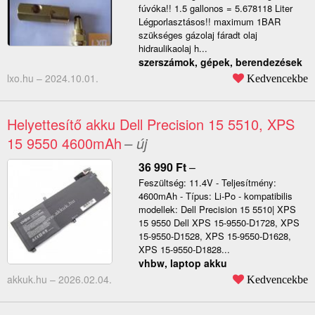
fúvóka!! 1.5 gallonos = 5.678118 Liter
Légporlasztásos!! maximum 1BAR
szükséges gázolaj fáradt olaj
hidraulikaolaj h...
szerszámok, gépek, berendezések
lxo.hu –
2024.10.01.
Kedvencekbe
Helyettesítő akku Dell Precision 15 5510, XPS
15 9550 4600mAh
– új
36 990
Ft
–
Feszültség: 11.4V - Teljesítmény:
4600mAh - Típus: Li-Po - kompatibilis
modellek: Dell Precision 15 5510| XPS
15 9550 Dell XPS 15-9550-D1728, XPS
15-9550-D1528, XPS 15-9550-D1628,
XPS 15-9550-D1828...
vhbw, laptop akku
akkuk.hu –
2026.02.04.
Kedvencekbe