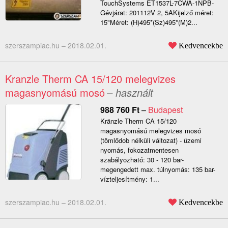
TouchSystems ET1537L-7CWA-1NPB-
Gévjárat: 201112V 2, 5AKijelző méret:
15"Méret: (H)495*(Sz)495*(M)2...
szerszampiac.hu –
2018.02.01.
Kedvencekbe
Kranzle Therm CA 15/120 melegvizes
magasnyomású mosó
– használt
988 760
Ft
–
Budapest
Kränzle Therm CA 15/120
magasnyomású melegvizes mosó
(tömlődob nélküli változat) - üzemi
nyomás, fokozatmentesen
szabályozható: 30 - 120 bar-
megengedett max. túlnyomás: 135 bar-
vízteljesítmény: 1...
szerszampiac.hu –
2018.02.01.
Kedvencekbe