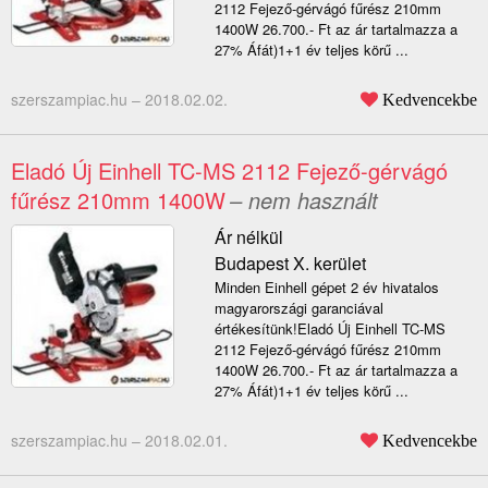
2112 Fejező-gérvágó fűrész 210mm
1400W 26.700.- Ft az ár tartalmazza a
27% Áfát)1+1 év teljes körű ...
szerszampiac.hu –
2018.02.02.
Kedvencekbe
Eladó Új Einhell TC-MS 2112 Fejező-gérvágó
fűrész 210mm 1400W
– nem használt
Ár nélkül
Budapest X. kerület
Minden Einhell gépet 2 év hivatalos
magyarországi garanciával
értékesítünk!Eladó Új Einhell TC-MS
2112 Fejező-gérvágó fűrész 210mm
1400W 26.700.- Ft az ár tartalmazza a
27% Áfát)1+1 év teljes körű ...
szerszampiac.hu –
2018.02.01.
Kedvencekbe