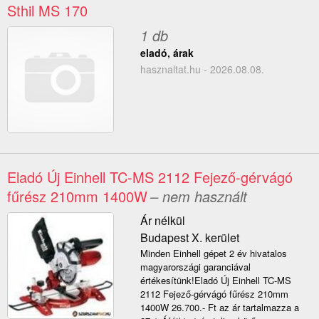
Sthil MS 170
1 db
eladó, árak
hasznaltat.hu - 2026.08.08.
Eladó Új Einhell TC-MS 2112 Fejező-gérvágó
fűrész 210mm 1400W
– nem használt
Ár nélkül
Budapest X. kerület
Minden Einhell gépet 2 év hivatalos
magyarországi garanciával
értékesítünk!Eladó Új Einhell TC-MS
2112 Fejező-gérvágó fűrész 210mm
1400W 26.700.- Ft az ár tartalmazza a