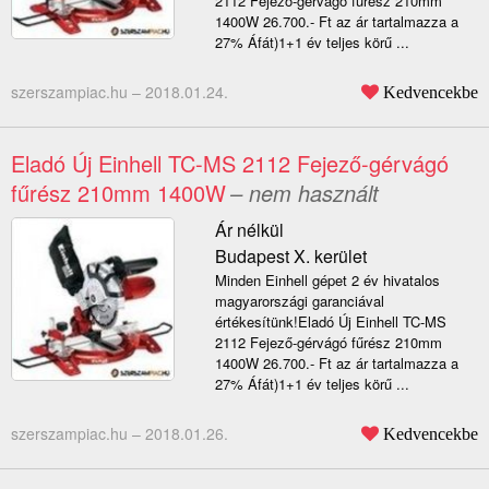
2112 Fejező-gérvágó fűrész 210mm
1400W 26.700.- Ft az ár tartalmazza a
27% Áfát)1+1 év teljes körű ...
szerszampiac.hu –
2018.01.24.
Kedvencekbe
Eladó Új Einhell TC-MS 2112 Fejező-gérvágó
fűrész 210mm 1400W
– nem használt
Ár nélkül
Budapest X. kerület
Minden Einhell gépet 2 év hivatalos
magyarországi garanciával
értékesítünk!Eladó Új Einhell TC-MS
2112 Fejező-gérvágó fűrész 210mm
1400W 26.700.- Ft az ár tartalmazza a
27% Áfát)1+1 év teljes körű ...
szerszampiac.hu –
2018.01.26.
Kedvencekbe