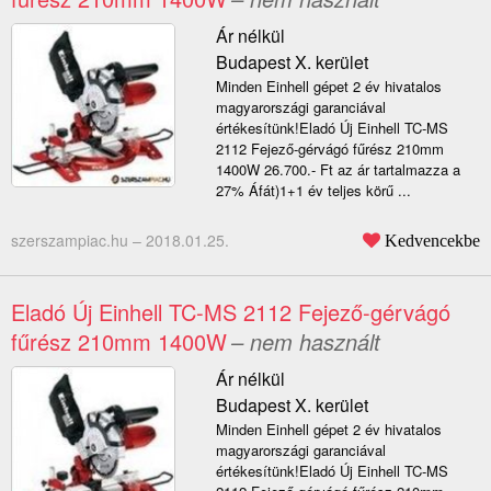
Ár nélkül
Budapest X. kerület
Minden Einhell gépet 2 év hivatalos
magyarországi garanciával
értékesítünk!Eladó Új Einhell TC-MS
2112 Fejező-gérvágó fűrész 210mm
1400W 26.700.- Ft az ár tartalmazza a
27% Áfát)1+1 év teljes körű ...
szerszampiac.hu –
2018.01.25.
Kedvencekbe
Eladó Új Einhell TC-MS 2112 Fejező-gérvágó
fűrész 210mm 1400W
– nem használt
Ár nélkül
Budapest X. kerület
Minden Einhell gépet 2 év hivatalos
magyarországi garanciával
értékesítünk!Eladó Új Einhell TC-MS