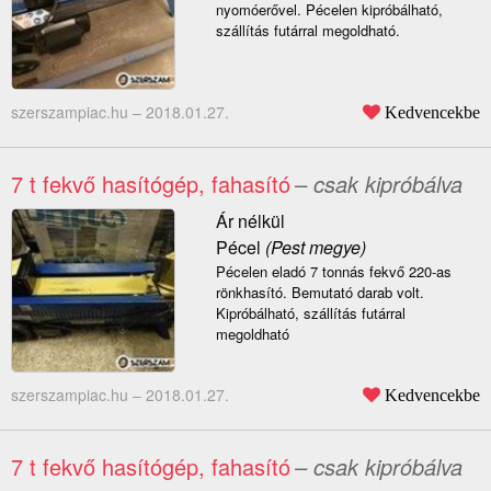
nyomóerővel. Pécelen kipróbálható,
szállítás futárral megoldható.
szerszampiac.hu –
2018.01.27.
Kedvencekbe
7 t fekvő hasítógép, fahasító
– csak kipróbálva
Ár nélkül
Pécel
(Pest megye)
Pécelen eladó 7 tonnás fekvő 220-as
rönkhasító. Bemutató darab volt.
Kipróbálható, szállítás futárral
megoldható
szerszampiac.hu –
2018.01.27.
Kedvencekbe
7 t fekvő hasítógép, fahasító
– csak kipróbálva