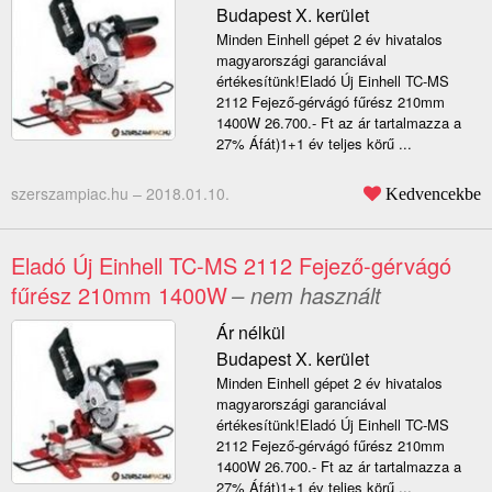
Budapest X. kerület
Minden Einhell gépet 2 év hivatalos
magyarországi garanciával
értékesítünk!Eladó Új Einhell TC-MS
2112 Fejező-gérvágó fűrész 210mm
1400W 26.700.- Ft az ár tartalmazza a
27% Áfát)1+1 év teljes körű ...
szerszampiac.hu –
2018.01.10.
Kedvencekbe
Eladó Új Einhell TC-MS 2112 Fejező-gérvágó
fűrész 210mm 1400W
– nem használt
Ár nélkül
Budapest X. kerület
Minden Einhell gépet 2 év hivatalos
magyarországi garanciával
értékesítünk!Eladó Új Einhell TC-MS
2112 Fejező-gérvágó fűrész 210mm
1400W 26.700.- Ft az ár tartalmazza a
27% Áfát)1+1 év teljes körű ...