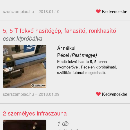
szerszampiac.hu –
2018.01.10.
Kedvencekbe
5, 5 T fekvő hasítógép, fahasító, rönkhasító
–
csak kipróbálva
Ár nélkül
Pécel
(Pest megye)
Eladó fekvő hasító 5, 5 tonna
nyomóerővel. Pécelen kipróbálható,
szállítás futárral megoldható.
szerszampiac.hu –
2018.01.09.
Kedvencekbe
2 személyes infraszauna
1 db