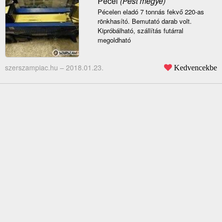
Pécel
(Pest megye)
Pécelen eladó 7 tonnás fekvő 220-as
rönkhasító. Bemutató darab volt.
Kipróbálható, szállítás futárral
megoldható
szerszampiac.hu –
2018.01.23.
Kedvencekbe