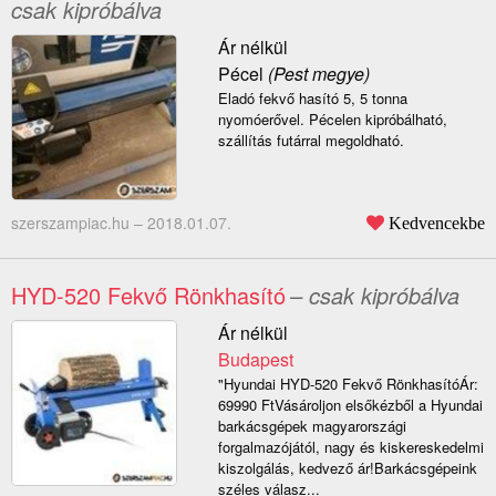
csak kipróbálva
Ár nélkül
Pécel
(Pest megye)
Eladó fekvő hasító 5, 5 tonna
nyomóerővel. Pécelen kipróbálható,
szállítás futárral megoldható.
szerszampiac.hu –
2018.01.07.
Kedvencekbe
HYD-520 Fekvő Rönkhasító
– csak kipróbálva
Ár nélkül
Budapest
"Hyundai HYD-520 Fekvő RönkhasítóÁr:
69990 FtVásároljon elsőkézből a Hyundai
barkácsgépek magyarországi
forgalmazójától, nagy és kiskereskedelmi
kiszolgálás, kedvező ár!Barkácsgépeink
széles válasz...