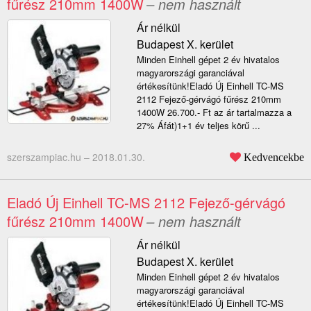
fűrész 210mm 1400W
– nem használt
Ár nélkül
Budapest X. kerület
Minden Einhell gépet 2 év hivatalos
magyarországi garanciával
értékesítünk!Eladó Új Einhell TC-MS
2112 Fejező-gérvágó fűrész 210mm
1400W 26.700.- Ft az ár tartalmazza a
27% Áfát)1+1 év teljes körű ...
szerszampiac.hu –
2018.01.30.
Kedvencekbe
Eladó Új Einhell TC-MS 2112 Fejező-gérvágó
fűrész 210mm 1400W
– nem használt
Ár nélkül
Budapest X. kerület
Minden Einhell gépet 2 év hivatalos
magyarországi garanciával
értékesítünk!Eladó Új Einhell TC-MS