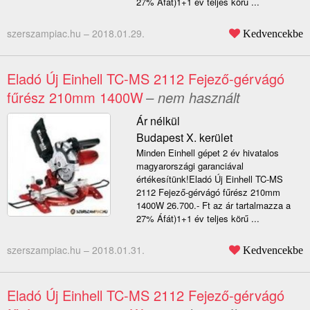
27% Áfát)1+1 év teljes körű ...
szerszampiac.hu –
2018.01.29.
Kedvencekbe
Eladó Új Einhell TC-MS 2112 Fejező-gérvágó
fűrész 210mm 1400W
– nem használt
Ár nélkül
Budapest X. kerület
Minden Einhell gépet 2 év hivatalos
magyarországi garanciával
értékesítünk!Eladó Új Einhell TC-MS
2112 Fejező-gérvágó fűrész 210mm
1400W 26.700.- Ft az ár tartalmazza a
27% Áfát)1+1 év teljes körű ...
szerszampiac.hu –
2018.01.31.
Kedvencekbe
Eladó Új Einhell TC-MS 2112 Fejező-gérvágó