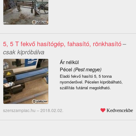
5, 5 T fekvő hasítógép, fahasító, rönkhasító
–
csak kipróbálva
Ár nélkül
Pécel
(Pest megye)
Eladó fekvő hasító 5, 5 tonna
nyomóerővel. Pécelen kipróbálható,
szállítás futárral megoldható.
szerszampiac.hu –
2018.02.02.
Kedvencekbe