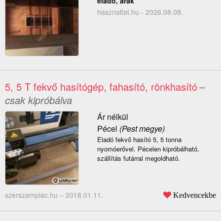
eladó, árak
hasznaltat.hu - 2026.08.08.
5, 5 T fekvő hasítógép, fahasító, rönkhasító
–
csak kipróbálva
Ár nélkül
Pécel
(Pest megye)
Eladó fekvő hasító 5, 5 tonna
nyomóerővel. Pécelen kipróbálható,
szállítás futárral megoldható.
szerszampiac.hu –
2018.01.11.
Kedvencekbe