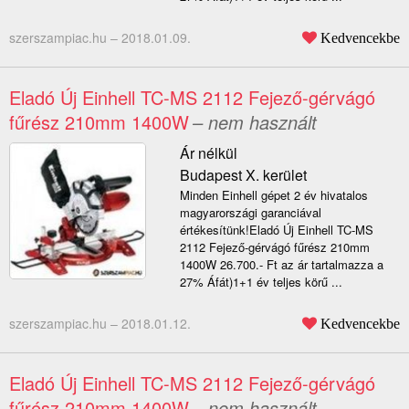
szerszampiac.hu –
2018.01.09.
Kedvencekbe
Eladó Új Einhell TC-MS 2112 Fejező-gérvágó
fűrész 210mm 1400W
– nem használt
Ár nélkül
Budapest X. kerület
Minden Einhell gépet 2 év hivatalos
magyarországi garanciával
értékesítünk!Eladó Új Einhell TC-MS
2112 Fejező-gérvágó fűrész 210mm
1400W 26.700.- Ft az ár tartalmazza a
27% Áfát)1+1 év teljes körű ...
szerszampiac.hu –
2018.01.12.
Kedvencekbe
Eladó Új Einhell TC-MS 2112 Fejező-gérvágó
fűrész 210mm 1400W
– nem használt