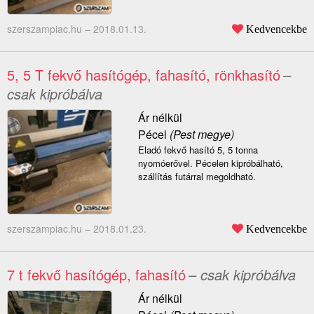
szerszampiac.hu –
2018.01.13.
Kedvencekbe
5, 5 T fekvő hasítógép, fahasító, rönkhasító
–
csak kipróbálva
Ár nélkül
Pécel
(Pest megye)
Eladó fekvő hasító 5, 5 tonna
nyomóerővel. Pécelen kipróbálható,
szállítás futárral megoldható.
szerszampiac.hu –
2018.01.23.
Kedvencekbe
7 t fekvő hasítógép, fahasító
– csak kipróbálva
Ár nélkül