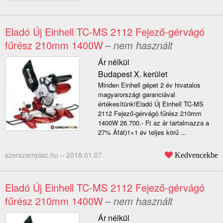
Eladó Új Einhell TC-MS 2112 Fejező-gérvágó
fűrész 210mm 1400W
– nem használt
Ár nélkül
Budapest X. kerület
Minden Einhell gépet 2 év hivatalos
magyarországi garanciával
értékesítünk!Eladó Új Einhell TC-MS
2112 Fejező-gérvágó fűrész 210mm
1400W 26.700.- Ft az ár tartalmazza a
27% Áfát)1+1 év teljes körű ...
szerszampiac.hu –
2018.01.07.
Kedvencekbe
Eladó Új Einhell TC-MS 2112 Fejező-gérvágó
fűrész 210mm 1400W
– nem használt
Ár nélkül