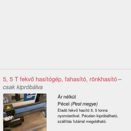
5, 5 T fekvő hasítógép, fahasító, rönkhasító
–
csak kipróbálva
Ár nélkül
Pécel
(Pest megye)
Eladó fekvő hasító 5, 5 tonna
nyomóerővel. Pécelen kipróbálható,
szállítás futárral megoldható.