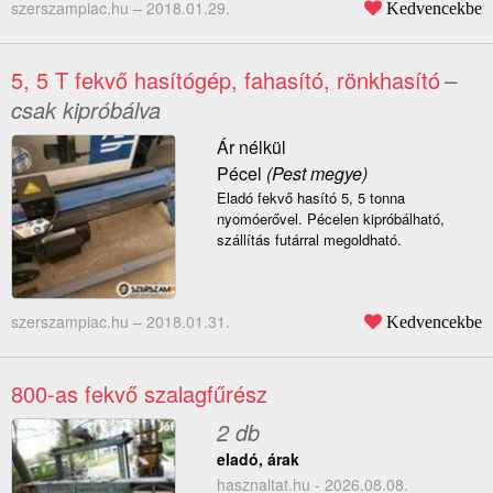
szerszampiac.hu –
2018.01.29.
Kedvencekbe
5, 5 T fekvő hasítógép, fahasító, rönkhasító
–
csak kipróbálva
Ár nélkül
Pécel
(Pest megye)
Eladó fekvő hasító 5, 5 tonna
nyomóerővel. Pécelen kipróbálható,
szállítás futárral megoldható.
szerszampiac.hu –
2018.01.31.
Kedvencekbe
800-as fekvő szalagfűrész
2 db
eladó, árak
hasznaltat.hu - 2026.08.08.