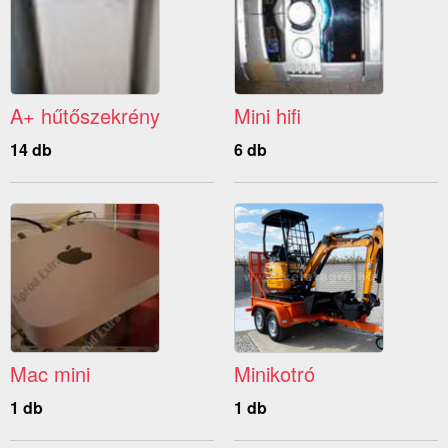
A+ hűtőszekrény
Mini hifi
14 db
6 db
Mac mini
Minikotró
1 db
1 db