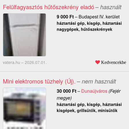
Felülfagyasztós hűtőszekrény eladó
– használt
9 000
Ft
–
Budapest IV. kerület
háztartási gép, kisgép, háztartási
nagygépek, hűtőszekrények
vatera.hu –
2026.07.01.
Kedvencekbe
Mini elektromos tüzhely (Új).
– nem használt
30 000
Ft
–
Dunaújváros
(Fejér
megye)
háztartási gép, kisgép, háztartási
kisgépek, grillsütők, minisütők