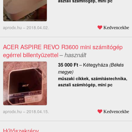
asztali számítógép, mini pc
aprodx.hu –
2018.04.02.
Kedvencekbe
ACER ASPIRE REVO R3600 mini számitógép
egérrel billentyüzettel
– használt
35 000
Ft
–
Kétegyháza
(Békés
megye)
műszaki cikkek, számítástechnika,
asztali számítógép, mini pc
aprodx.hu –
2018.04.15.
Kedvencekbe
Hűtőszekrény