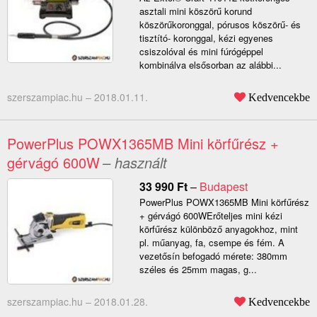
asztali mini köszörű korund
köszörűkoronggal, pórusos köszörű- és
tisztító- koronggal, kézi egyenes
csiszolóval és mini fúrógéppel
kombinálva elsősorban az alábbi...
szerszampiac.hu –
2018.01.11.
Kedvencekbe
PowerPlus POWX1365MB Mini körfűrész +
gérvágó 600W
– használt
33 990
Ft
–
Budapest
PowerPlus POWX1365MB Mini körfűrész
+ gérvágó 600WErőteljes mini kézi
körfűrész különböző anyagokhoz, mint
pl. műanyag, fa, csempe és fém. A
vezetősín befogadó mérete: 380mm
széles és 25mm magas, g...
szerszampiac.hu –
2018.01.28.
Kedvencekbe