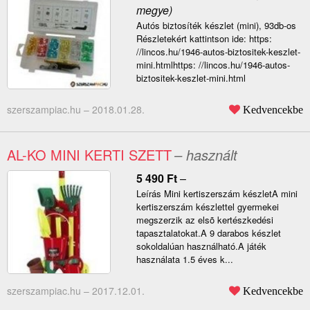
megye)
Autós biztosíték készlet (mini), 93db-os
Részletekért kattintson ide: https:
//lincos.hu/1946-autos-biztositek-keszlet-
mini.htmlhttps: //lincos.hu/1946-autos-
biztositek-keszlet-mini.html
szerszampiac.hu –
2018.01.28.
Kedvencekbe
AL-KO MINI KERTI SZETT
– használt
5 490
Ft
–
Leírás Mini kertiszerszám készletA mini
kertiszerszám készlettel gyermekei
megszerzik az elsõ kertészkedési
tapasztalatokat.A 9 darabos készlet
sokoldalúan használható.A játék
használata 1.5 éves k...
szerszampiac.hu –
2017.12.01.
Kedvencekbe