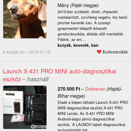
Mány
(Fejér megye)
2013-ban született, oltott, chipezett,
ivartalanított, szívféreg negatív, kis testű
pincher keverék kan. A szerepi
gyepmesteri telepről érkezett
gondozásunkba, altatás elől mentettük.
Félénk, az em...
kutyák, keverék, kan
e-kutyak.hu –
2018.07.19.
Kedvencekbe
Launch X-431 PRO MINI autó-diagnosztikai
eszköz
– használt
270 000
Ft
–
Debrecen
(Hajdú-
Bihar megye)
Eladó a képen látható Launch X-431 PRO
MINI diagnosztikai eszköz.X-431 PRO
MINI Leírás: Az X-431 PRO MINI
Android-alapú jármű diagnosztikai
eszköz. A LAUNCH fejlett diagnosztikai
technológiáját örö...