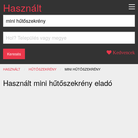
Használt
Kedvencek
HASZNÁLT
HŰTŐSZEKRÉNY
JELENLEGI:
MINI HŰTŐSZEKRÉNY
Használt mini hűtőszekrény eladó