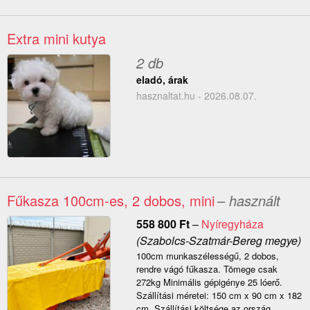
Extra mini kutya
2 db
eladó, árak
hasznaltat.hu - 2026.08.07.
Fűkasza 100cm-es, 2 dobos, mini
– használt
558 800
Ft
–
Nyíregyháza
(Szabolcs-Szatmár-Bereg megye)
100cm munkaszélességű, 2 dobos,
rendre vágó fűkasza. Tömege csak
272kg Minimális gépigénye 25 lóerő.
Szállítási méretei: 150 cm x 90 cm x 182
cm. Szállítási költsége az ország