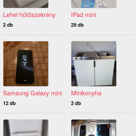
Lehel hűtőszekrény
IPad mini
2 db
29 db
Samsung Galaxy mini
Minikonyha
12 db
2 db