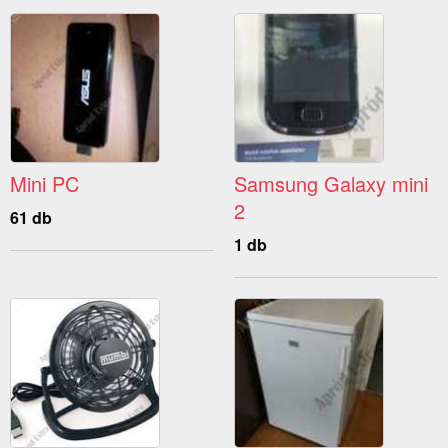
Mini PC
Samsung Galaxy mini
2
61 db
1 db