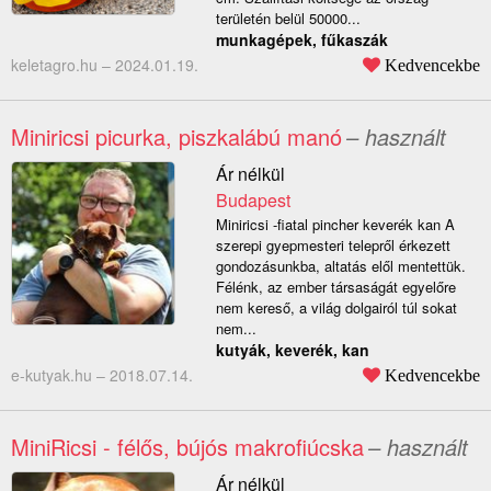
területén belül 50000...
munkagépek, fűkaszák
keletagro.hu –
2024.01.19.
Kedvencekbe
Miniricsi picurka, piszkalábú manó
– használt
Ár nélkül
Budapest
Miniricsi -fiatal pincher keverék kan A
szerepi gyepmesteri telepről érkezett
gondozásunkba, altatás elől mentettük.
Félénk, az ember társaságát egyelőre
nem kereső, a világ dolgairól túl sokat
nem...
kutyák, keverék, kan
e-kutyak.hu –
2018.07.14.
Kedvencekbe
MiniRicsi - félős, bújós makrofiúcska
– használt
Ár nélkül