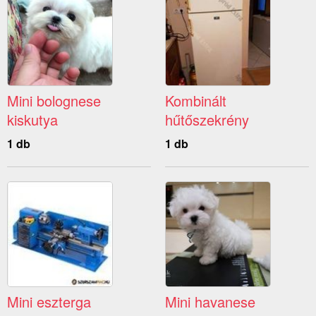
Mini bolognese
Kombinált
kiskutya
hűtőszekrény
1 db
1 db
Mini eszterga
Mini havanese