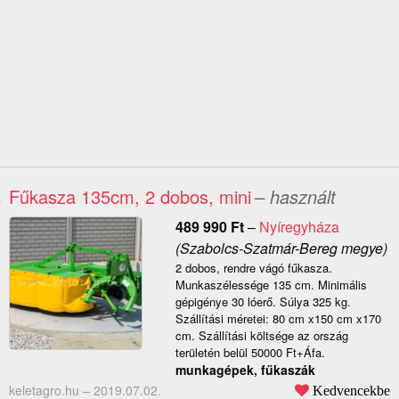
Fűkasza 135cm, 2 dobos, mini
– használt
489 990
Ft
–
Nyíregyháza
(Szabolcs-Szatmár-Bereg megye)
2 dobos, rendre vágó fűkasza.
Munkaszélessége 135 cm. Minimális
gépigénye 30 lóerő. Súlya 325 kg.
Szállítási méretei: 80 cm x150 cm x170
cm. Szállítási költsége az ország
területén belül 50000 Ft+Áfa.
munkagépek, fűkaszák
keletagro.hu –
2019.07.02.
Kedvencekbe