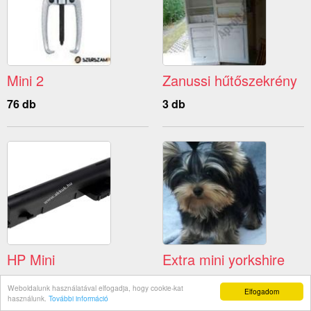
Mini 2
Zanussi hűtőszekrény
76 db
3 db
HP Mini
Extra mini yorkshire
42 db
1 db
Weboldalunk használatával elfogadja, hogy cookie-kat
Elfogadom
használunk.
További információ