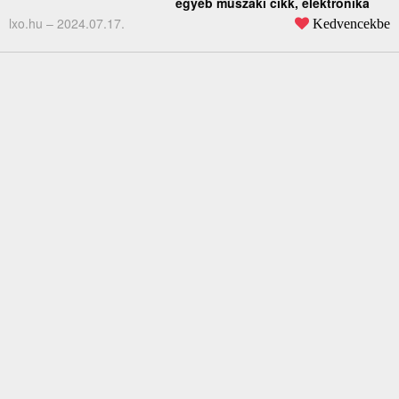
egyéb műszaki cikk, elektronika
lxo.hu –
2024.07.17.
Kedvencekbe