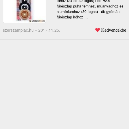
fához (24 és 32 fogas)1 db HSS
fűrészlap puha fémhez, műanyaghoz és
alumíniumhoz (80 fogas)1 db gyémánt
fűrészlap kőhöz ...
szerszampiac.hu –
2017.11.25.
Kedvencekbe