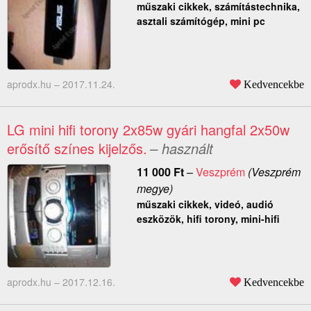
műszaki cikkek, számítástechnika,
asztali számítógép, mini pc
aprodx.hu –
2017.11.24.
Kedvencekbe
LG mini hifi torony 2x85w gyári hangfal 2x50w
erősítő színes kijelzős.
– használt
11 000
Ft
–
Veszprém
(Veszprém
megye)
műszaki cikkek, videó, audió
eszközök, hifi torony, mini-hifi
aprodx.hu –
2017.12.16.
Kedvencekbe