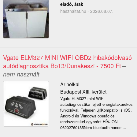
eladó, árak
hasznaltat.hu - 2026.08.07.
Vgate ELM327 MINI WIFI OBD2 hibakódolvasó
autódiagnosztika Bp13/Dunakeszi - 7500 Ft
–
nem használt
Ár nélkül
Budapest XIII. kerület
Vgate ELM327 mini WIFI
autódiagnosztika fejlett energiatakarékos
funkcióval. Teljesen új!Kompatibilis iOS,
Android és Windows operációs
rendszerekkel egyaránt.HÍVJON!
06202760185Nem bluetooth hanem...