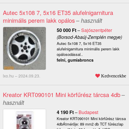
Autec 5x108 7, 5x16 ET35 alufelnigarnitura
minimális perem lakk opálos
– használt
50 000
Ft
–
Sajószentpéter
(Borsod-Abaúj-Zemplén megye)
Autec 5x108 7, 5x16 ET35
alufelnigarnitura minimális perem lakk
opálosodással..
felni, gumiabroncs
lxo.hu –
2024.09.23.
Kedvencekbe
Kreator KRT090101 Mini körfűrész tárcsa 4db
–
használt
4 190
Ft
–
Budapest
Kreator KRT090101 Mini körfűrész tárcsa
4dbÁtmérője: 89 mm2 db TCT fűrészlap