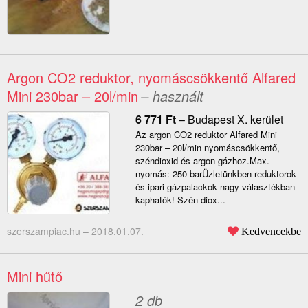
Argon CO2 reduktor, nyomáscsökkentő Alfared
Mini 230bar – 20l/min
– használt
6 771
Ft
–
Budapest X. kerület
Az argon CO2 reduktor Alfared Mini
230bar – 20l/min nyomáscsökkentő,
széndioxid és argon gázhoz.Max.
nyomás: 250 barÜzletünkben reduktorok
és ipari gázpalackok nagy választékban
kaphatók! Szén-diox...
szerszampiac.hu –
2018.01.07.
Kedvencekbe
Mini hűtő
2 db