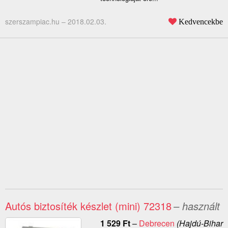
szerszampiac.hu –
2018.02.03.
Kedvencekbe
Autós biztosíték készlet (mini) 72318
– használt
1 529
Ft
–
Debrecen
(Hajdú-Bihar