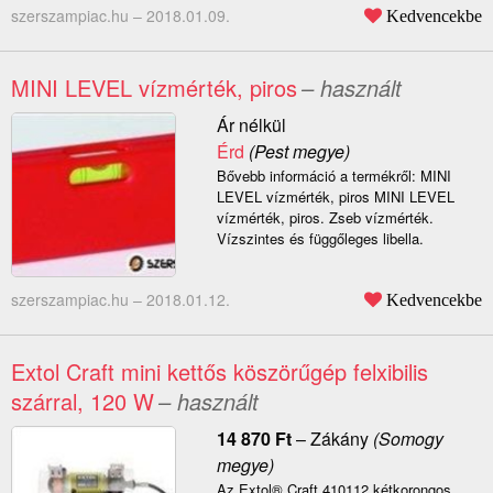
szerszampiac.hu –
2018.01.09.
Kedvencekbe
MINI LEVEL vízmérték, piros
– használt
Ár nélkül
Érd
(Pest megye)
Bővebb információ a termékről: MINI
LEVEL vízmérték, piros MINI LEVEL
vízmérték, piros. Zseb vízmérték.
Vízszintes és függőleges libella.
szerszampiac.hu –
2018.01.12.
Kedvencekbe
Extol Craft mini kettős köszörűgép felxibilis
szárral, 120 W
– használt
14 870
Ft
–
Zákány
(Somogy
megye)
Az Extol® Craft 410112 kétkorongos