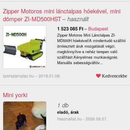
Zipper Motoros mini lánctalpas hóekével, mini
dömper ZI-MD500HST
– használt
1 523 085
Ft
–
Budapest
Zipper Motoros Mini Lánctalpas ZI-
MD500H hóekével!A mindentudó szállító
ömlesztett áruk mozgatását végzi,
megkönnyítve a nehéz terepen való
szállítást.Kényelmes munkavégzés.
Manuális sebességváltóv...
szerszampiac.hu –
2018.01.08.
Kedvencekbe
Mini yorki
1 db
eladó, árak
hasznaltat.hu - 2026.08.07.