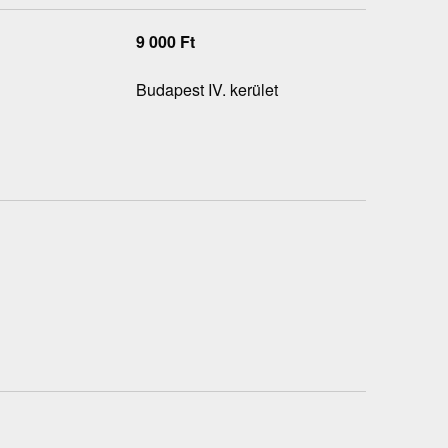
9 000
Ft
Budapest IV. kerület