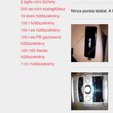
2 égős mini tűzhely
200-as mini szalagfűrész
Nincs pontos találat. A
10 éves hűtőszekrény
100 l hűtőszekrény
100 l-es hűtőszekrény
100 l-es PB gázüzemű
hűtőszekrény
100-160 literes
hűtőszekrény
110 l hűtőszekrény