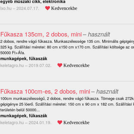
egyéb műszaki cikk, elektronika
lxo.hu –
2024.07.17.
Kedvencekbe
Fűkasza 135cm, 2 dobos, mini
– használt
2 dobos, rendre vágó fűkasza. Munkaszélessége 135 cm. Minimális gépigény
325 kg. Szállítási méretei: 80 cm x150 cm x170 cm. Szállítási költsége az or
50000 Ft+Áfa.
munkagépek, fűkaszák
keletagro.hu –
2019.07.02.
Kedvencekbe
Fűkasza 100cm-es, 2 dobos, mini
– használt
100cm munkaszélességű, 2 dobos, rendre vágó fűkasza. Tömege csak 272k
gépigénye 25 lóerő. Szállítási méretei: 150 cm x 90 cm x 182 cm. Szállítási
területén belül 50000...
munkagépek, fűkaszák
keletagro.hu –
2024.01.19.
Kedvencekbe