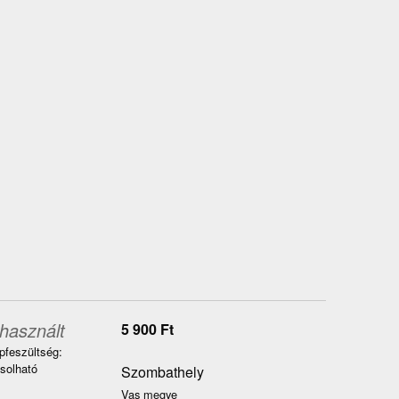
használt
5 900
Ft
pfeszültség:
solható
Szombathely
Vas megye