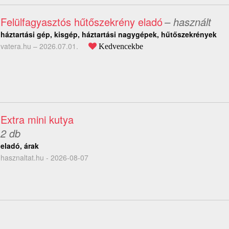
Felülfagyasztós hűtőszekrény eladó
– használt
háztartási gép, kisgép, háztartási nagygépek, hűtőszekrények
vatera.hu –
2026.07.01.
Kedvencekbe
Extra mini kutya
2 db
eladó, árak
hasznaltat.hu - 2026-08-07