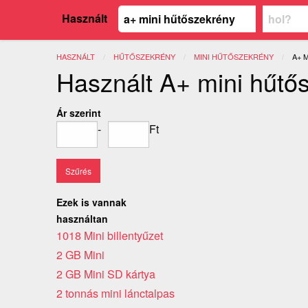
Használt
HASZNÁLT
HŰTŐSZEKRÉNY
MINI HŰTŐSZEKRÉNY
JEL
A+ 
Használt A+ mini hűtő
Ár szerint
-
Ft
Ezek is vannak
használtan
1018 Mini billentyűzet
2 GB Mini
2 GB Mini SD kártya
2 tonnás mini lánctalpas