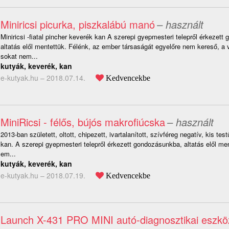
Miniricsi picurka, piszkalábú manó
– használt
Miniricsi -fiatal pincher keverék kan A szerepi gyepmesteri telepről érkezet
altatás elől mentettük. Félénk, az ember társaságát egyelőre nem kereső, a vi
sokat nem...
kutyák, keverék, kan
e-kutyak.hu –
2018.07.14.
Kedvencekbe
MiniRicsi - félős, bújós makrofiúcska
– használt
2013-ban született, oltott, chipezett, ivartalanított, szívféreg negatív, kis te
kan. A szerepi gyepmesteri telepről érkezett gondozásunkba, altatás elől men
em...
kutyák, keverék, kan
e-kutyak.hu –
2018.07.19.
Kedvencekbe
Launch X-431 PRO MINI autó-diagnosztikai eszkö