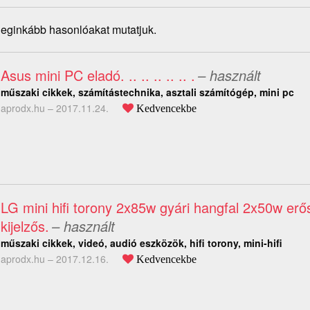
 leginkább hasonlóakat mutatjuk.
Asus mini PC eladó. .. .. .. .. .. .
– használt
műszaki cikkek, számítástechnika, asztali számítógép, mini pc
aprodx.hu –
2017.11.24.
Kedvencekbe
LG mini hifi torony 2x85w gyári hangfal 2x50w erő
kijelzős.
– használt
műszaki cikkek, videó, audió eszközök, hifi torony, mini-hifi
aprodx.hu –
2017.12.16.
Kedvencekbe