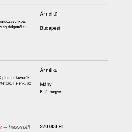
Ár nélkül
t gondozásunkba,
lág dolgairól túl
Budapest
Ár nélkül
stű pincher keverék
tettük. Félénk, az
Mány
Fejér megye
z
– használt
270 000
Ft