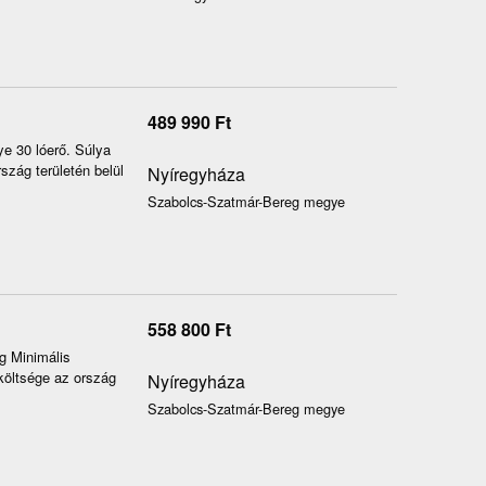
489 990
Ft
e 30 lóerő. Súlya
szág területén belül
Nyíregyháza
Szabolcs-Szatmár-Bereg megye
558 800
Ft
g Minimális
 költsége az ország
Nyíregyháza
Szabolcs-Szatmár-Bereg megye