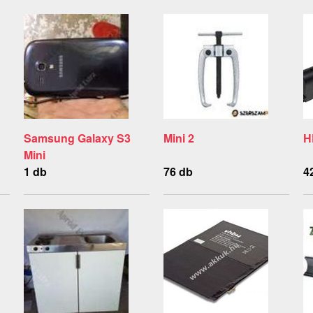
Samsung Galaxy S3
Mini 2
H
Mini
1 db
76 db
4