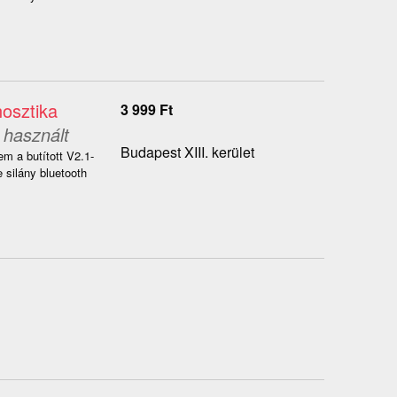
osztika
3 999
Ft
használt
Budapest XIII. kerület
m a butított V2.1-
silány bluetooth