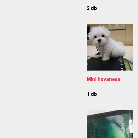
2 db
Mini havanese
1 db