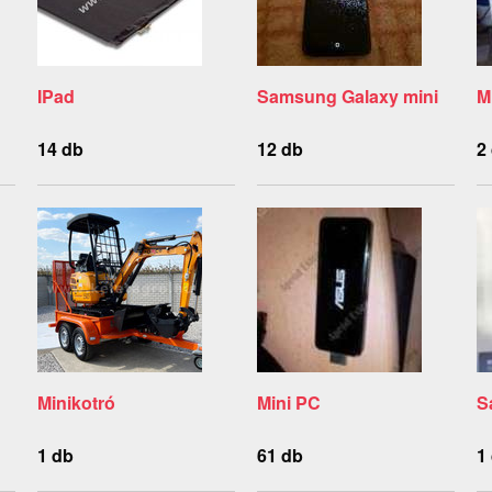
IPad
Samsung Galaxy mini
M
14 db
12 db
2
Minikotró
Mini PC
S
1 db
61 db
1