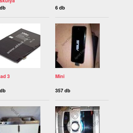
iskutya
 db
6 db
Pad 3
Mini
 db
357 db