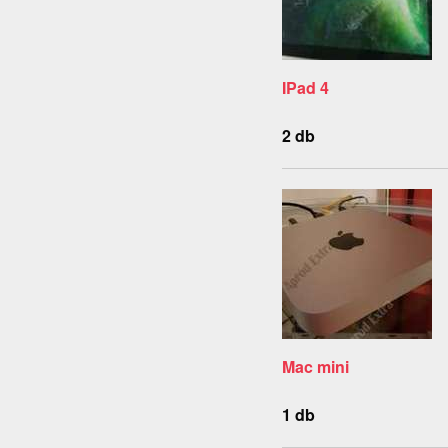
IPad 4
2 db
Mac mini
1 db