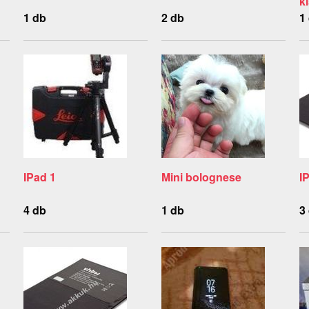
k
1 db
2 db
1
IPad 1
Mini bolognese
I
4 db
1 db
3