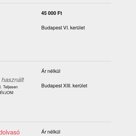
45 000
Ft
Budapest VI. kerület
Ár nélkül
 használt
Budapest XIII. kerület
. Teljesen
.HÍVJON!
dolvasó
Ár nélkül