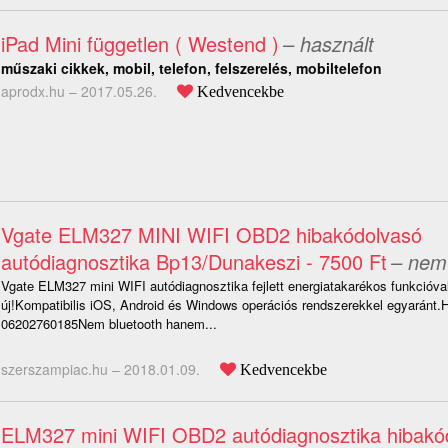
iPad Mini független ( Westend )
– használt
műszaki cikkek, mobil, telefon, felszerelés, mobiltelefon
aprodx.hu –
2017.05.26.
Kedvencekbe
Vgate ELM327 MINI WIFI OBD2 hibakódolvasó
autódiagnosztika Bp13/Dunakeszi - 7500 Ft
– nem
Vgate ELM327 mini WIFI autódiagnosztika fejlett energiatakarékos funkcióval
új!Kompatibilis iOS, Android és Windows operációs rendszerekkel egyaránt
06202760185Nem bluetooth hanem...
szerszampiac.hu –
2018.01.09.
Kedvencekbe
ELM327 mini WIFI OBD2 autódiagnosztika hibakó