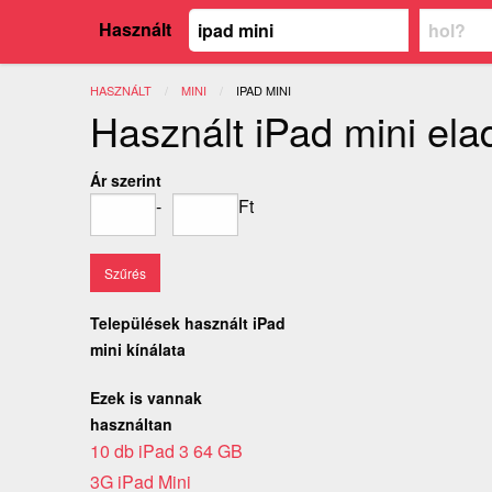
Használt
HASZNÁLT
MINI
JELENLEGI:
IPAD MINI
Használt iPad mini ela
Ár szerint
-
Ft
Települések használt iPad
mini kínálata
Ezek is vannak
használtan
10 db iPad 3 64 GB
3G iPad Mini