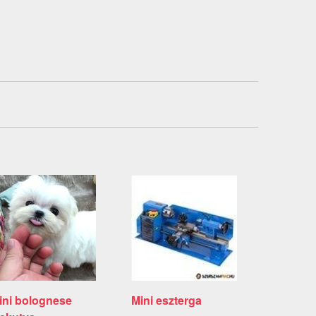
ini bolognese
Mini eszterga