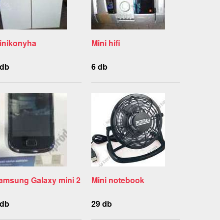
inikonyha
Mini hifi
 db
6 db
amsung Galaxy mini 2
Mini notebook
 db
29 db