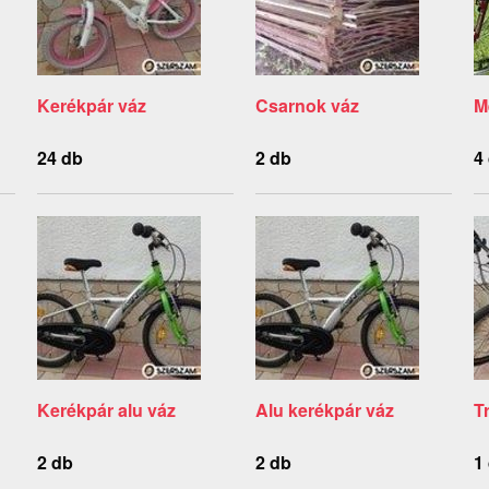
Kerékpár váz
Csarnok váz
M
24 db
2 db
4
Kerékpár alu váz
Alu kerékpár váz
T
2 db
2 db
1