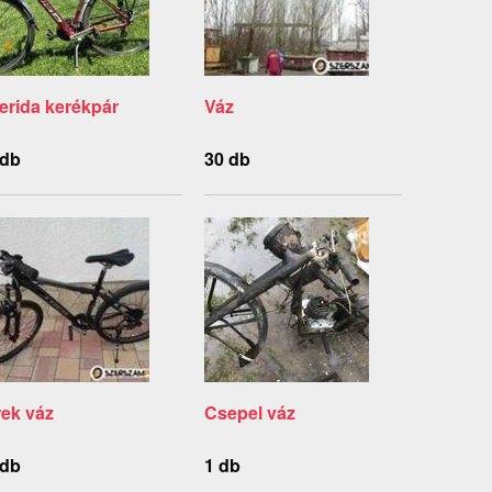
erida kerékpár
Váz
 db
30 db
rek váz
Csepel váz
 db
1 db