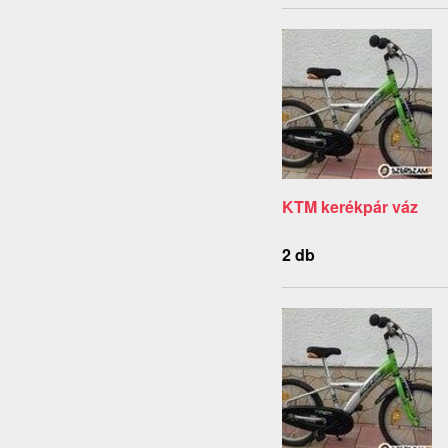
KTM kerékpár váz
2 db