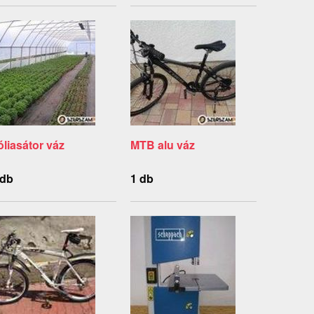
óliasátor váz
MTB alu váz
 db
1 db