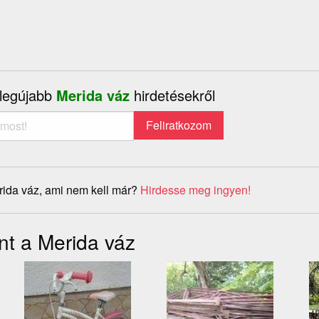
 legújabb
Merida váz
hirdetésekről
rida váz, ami nem kell már?
Hirdesse meg ingyen!
nt a Merida váz