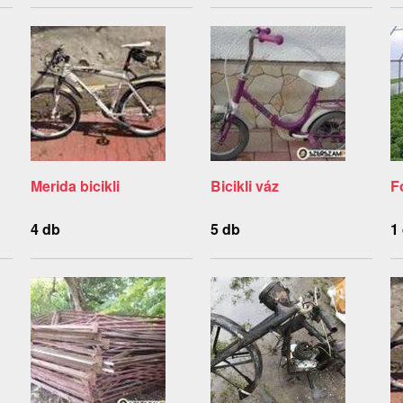
Merida bicikli
Bicikli váz
F
4 db
5 db
1