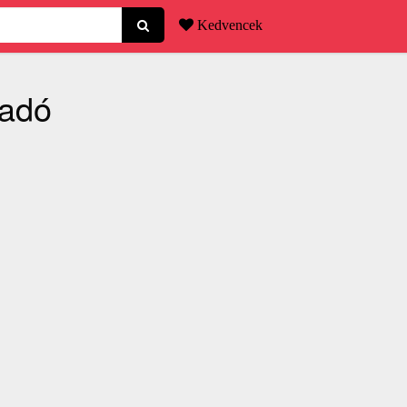
Kedvencek
ladó