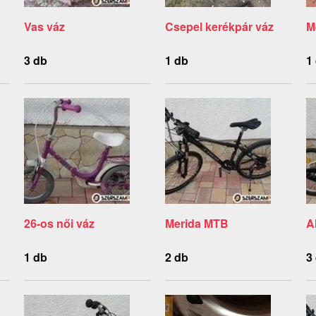
Vas váz
Csepel kerékpár váz
M
3 db
1 db
1
26-os női váz
Merida MTB
A
1 db
2 db
3