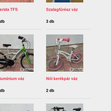
erida TFS
Szalagfűrész váz
 db
3 db
lumínium váz
Női kerékpár váz
 db
2 db