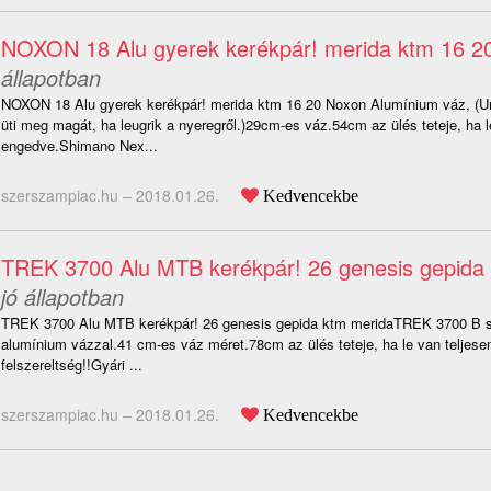
NOXON 18 Alu gyerek kerékpár! merida ktm 16 2
állapotban
NOXON 18 Alu gyerek kerékpár! merida ktm 16 20 Noxon Alumínium váz, (
üti meg magát, ha leugrik a nyeregről.)29cm-es váz.54cm az ülés teteje, ha l
engedve.Shimano Nex...
szerszampiac.hu –
2018.01.26.
Kedvencekbe
TREK 3700 Alu MTB kerékpár! 26 genesis gepida
jó állapotban
TREK 3700 Alu MTB kerékpár! 26 genesis gepida ktm meridaTREK 3700 B se
alumínium vázzal.41 cm-es váz méret.78cm az ülés teteje, ha le van teljes
felszereltség!!Gyári ...
szerszampiac.hu –
2018.01.26.
Kedvencekbe