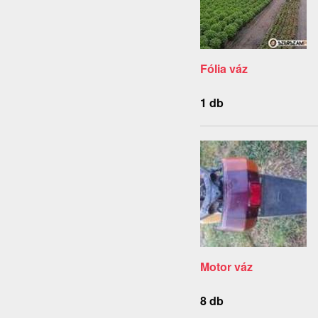
Fólia váz
1 db
Motor váz
8 db