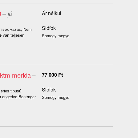
0
– jó
Ár nélkül
Siófok
Unisex vázas, Nem
e van teljesen
Somogy megye
 ktm merida
–
77 000
Ft
Siófok
ries tipusú
en engedve.Bontrager
Somogy megye