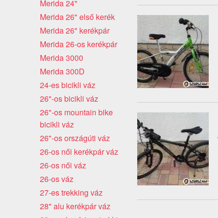
Merida 24"
Merida 26" első kerék
Merida 26" kerékpár
Merida 26-os kerékpár
Merida 3000
Merida 300D
24-es bicikli váz
26"-os bicikli váz
26"-os mountain bike
bicikli váz
26"-os országúti váz
26-os női kerékpár váz
26-os női váz
26-os váz
27-es trekking váz
28" alu kerékpár váz