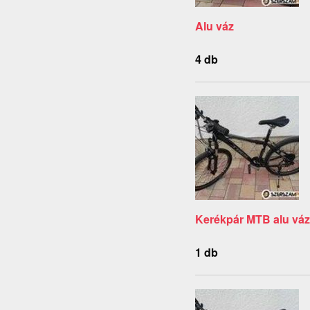
Alu váz
4 db
Kerékpár MTB alu váz
1 db