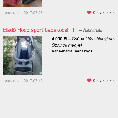
aprodx.hu –
2017.07.23.
Kedvencekbe
Eladó Hoco sport babakocsi! !! !
– használt
4 000
Ft
–
Csépa
(Jász-Nagykun-
Szolnok megye)
baba-mama, babakocsi
aprodx.hu –
2017.07.19.
Kedvencekbe