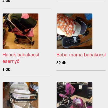
2 db
Hauck babakocsi
Baba-mama babakocsi
esernyő
52 db
1 db