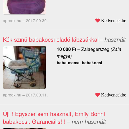
aprodx.hu –
2017.09.30.
Kedvencekbe
Kék szinű babakocsi eladó lábzsákkal
– használt
10 000
Ft
–
Zalaegerszeg
(Zala
megye)
baba-mama, babakocsi
aprodx.hu –
2017.09.11.
Kedvencekbe
Új! ! Egyszer sem használt, Emily Bonni
babakocsi. Garanciális! !
– nem használt