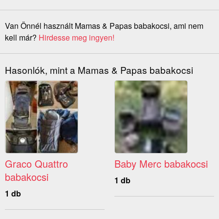
Van Önnél használt Mamas & Papas babakocsi, ami nem
kell már?
Hirdesse meg ingyen!
Hasonlók, mint a Mamas & Papas babakocsi
Graco Quattro
Baby Merc babakocsi
babakocsi
1 db
1 db