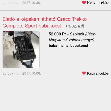
aprodx.hu –
2017.10.30.
Kedvencekbe
Eladó a képeken látható Graco Trekko
Completo Sport babakocsi
– használt
52 000
Ft
–
Szolnok
(Jász-
Nagykun-Szolnok megye)
baba-mama, babakocsi
aprodx.hu –
2017.10.08.
Kedvencekbe