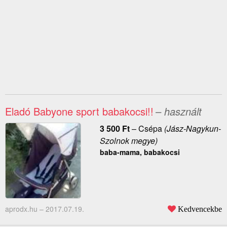
Eladó Babyone sport babakocsi!!
– használt
3 500
Ft
–
Csépa
(Jász-Nagykun-
Szolnok megye)
baba-mama, babakocsi
aprodx.hu –
2017.07.19.
Kedvencekbe