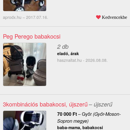
aprodx.hu –
2017.07.16.
Kedvencekbe
Peg Perego babakocsi
2 db
eladó, árak
hasznaltat.hu - 2026.08.08.
3kombinációs babakocsi, újszerű
– újszerű
70 000
Ft
–
Győr
(Győr-Moson-
Sopron megye)
baba-mama, babakocsi