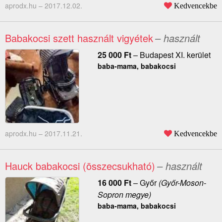
aprodx.hu –
2017.12.02.
Kedvencekbe
Babakocsi szett használt vigyétek
– használt
25 000
Ft
–
Budapest XI. kerület
baba-mama, babakocsi
aprodx.hu –
2017.11.21.
Kedvencekbe
Hauck babakocsi (összecsukható)
– használt
16 000
Ft
–
Győr
(Győr-Moson-
Sopron megye)
baba-mama, babakocsi