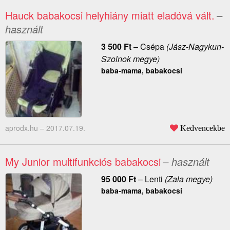
Hauck babakocsi helyhiány miatt eladóvá vált.
–
használt
3 500
Ft
–
Csépa
(Jász-Nagykun-
Szolnok megye)
baba-mama, babakocsi
aprodx.hu –
2017.07.19.
Kedvencekbe
My Junior multifunkciós babakocsi
– használt
95 000
Ft
–
Lenti
(Zala megye)
baba-mama, babakocsi