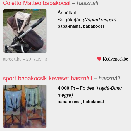
Coletto Matteo babakocsit
– használt
Ár nélkül
Salgótarján
(Nógrád megye)
baba-mama, babakocsi
aprodx.hu –
2017.09.13.
Kedvencekbe
sport babakocsik keveset hasznàlt
– használt
4 000
Ft
–
Földes
(Hajdú-Bihar
megye)
baba-mama, babakocsi