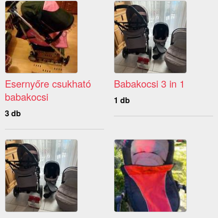
Esernyőre csukható
Babakocsi 3 in 1
babakocsi
1 db
3 db