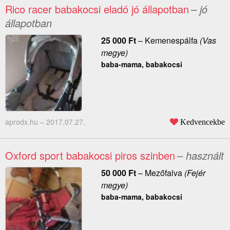
Rico racer babakocsi eladó jó állapotban
– jó
állapotban
25 000
Ft
–
Kemenespálfa
(Vas
megye)
baba-mama, babakocsi
aprodx.hu –
2017.07.27.
Kedvencekbe
Oxford sport babakocsi piros szinben
– használt
50 000
Ft
–
Mezőfalva
(Fejér
megye)
baba-mama, babakocsi