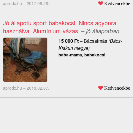
aprodx.hu –
2017.08.26.
Kedvencekbe
Jó állapotú sport babakocsi. Nincs agyonra
használva. Alumínium vázas.
– jó állapotban
15 000
Ft
–
Bácsalmás
(Bács-
Kiskun megye)
baba-mama, babakocsi
aprodx.hu –
2018.02.07.
Kedvencekbe