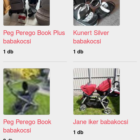
Peg Perego Book Plus
Kunert Silver
babakocsi
babakocsi
1 db
1 db
Peg Perego Book
Jane iker babakocsi
babakocsi
1 db