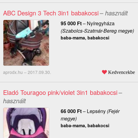
ABC Design 3 Tech 3in1 babakocsi
– használt
95 000
Ft
–
Nyíregyháza
(Szabolcs-Szatmár-Bereg megye)
baba-mama, babakocsi
aprodx.hu –
2017.09.30.
Kedvencekbe
Eladó Touragoo pink/violet 3in1 babakocsi
–
használt
66 000
Ft
–
Lepsény
(Fejér
megye)
baba-mama, babakocsi