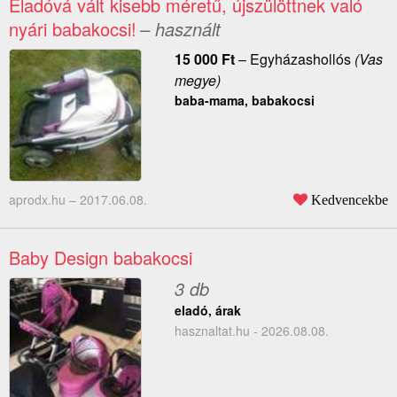
Eladóvá vált kisebb méretű, újszülöttnek való
nyári babakocsi!
– használt
15 000
Ft
–
Egyházashollós
(Vas
megye)
baba-mama, babakocsi
aprodx.hu –
2017.06.08.
Kedvencekbe
Baby Design babakocsi
3 db
eladó, árak
hasznaltat.hu - 2026.08.08.