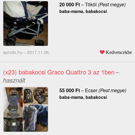
20 000
Ft
–
Tököl
(Pest megye)
baba-mama, babakocsi
aprodx.hu –
2017.11.06.
Kedvencekbe
(x23) babakocsi Graco Quattro 3 az 1ben
–
használt
55 000
Ft
–
Ecser
(Pest megye)
baba-mama, babakocsi