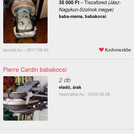
35 000
Ft
–
Tiszafüred
(Jász-
Nagykun-Szolnok megye)
baba-mama, babakocsi
aprodx.hu –
2017.08.06.
Kedvencekbe
Pierre Cardin babakocsi
2 db
eladó, árak
hasznaltat.hu - 2026.08.08.