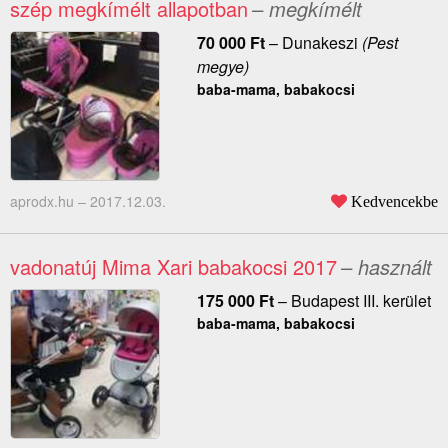
szép megkímélt allapotban
– megkímélt
70 000
Ft
–
Dunakeszi
(Pest
megye)
baba-mama, babakocsi
aprodx.hu –
2017.12.03.
Kedvencekbe
vadonatúj Mima Xari babakocsi 2017
– használt
175 000
Ft
–
Budapest III. kerület
baba-mama, babakocsi