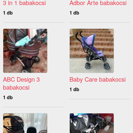
3 in 1 babakocsi
Adbor Arte babakocsi
1 db
1 db
ABC Design 3
Baby Care babakocsi
babakocsi
1 db
1 db