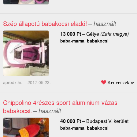
Szép állapotú babakocsi eladó!
– használt
13 000
Ft
–
Gétye
(Zala megye)
baba-mama, babakocsi
aprodx.hu –
2017.05.23.
Kedvencekbe
Chippolino 4részes sport aluminium vázas
babakocsi.
– használt
40 000
Ft
–
Budapest V. kerület
baba-mama, babakocsi