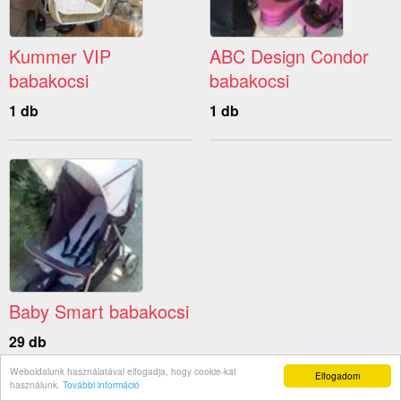
Kummer VIP
ABC Design Condor
babakocsi
babakocsi
1 db
1 db
Baby Smart babakocsi
29 db
Weboldalunk használatával elfogadja, hogy cookie-kat
Elfogadom
használunk.
További információ