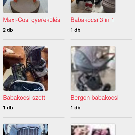
Maxi-Cosi gyerekülés
Babakocsi 3 in 1
2 db
1 db
Babakocsi szett
Bergon babakocsi
1 db
1 db