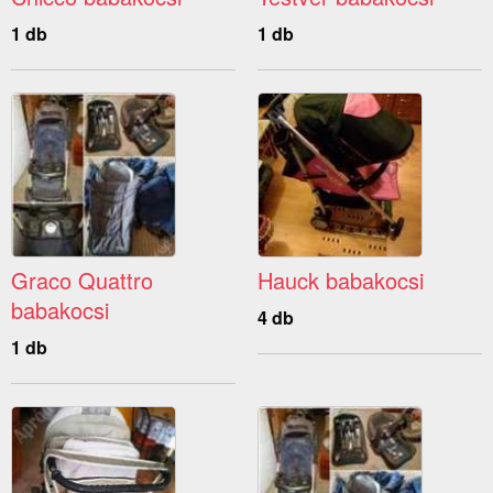
1 db
1 db
Graco Quattro
Hauck babakocsi
babakocsi
4 db
1 db