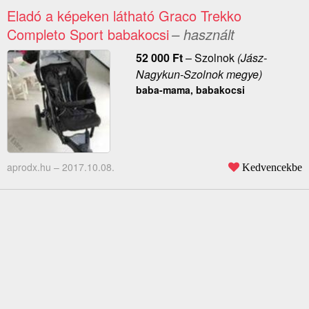
Eladó a képeken látható Graco Trekko
Completo Sport babakocsi
– használt
52 000
Ft
–
Szolnok
(Jász-
Nagykun-Szolnok megye)
baba-mama, babakocsi
aprodx.hu –
2017.10.08.
Kedvencekbe