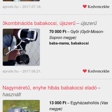
aprodx.hu –
2017.07.16.
Kedvencekbe
3kombinációs babakocsi, újszerű
– újszerű
70 000
Ft
–
Győr
(Győr-Moson-
Sopron megye)
baba-mama, babakocsi
aprodx.hu –
2017.06.21.
Kedvencekbe
Nagyméretű, enyhe hibás babakocsi eladó
–
használt
13 000
Ft
–
Egyházashollós
(Vas
megye)