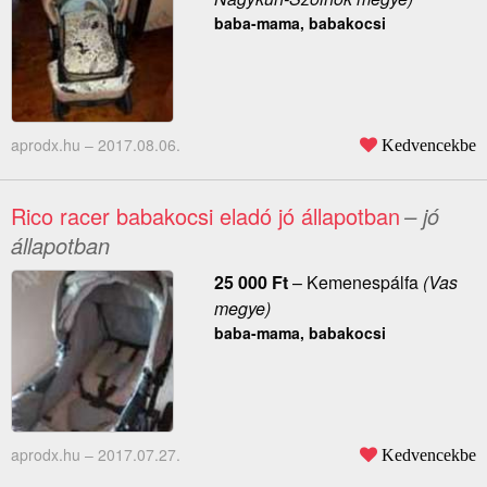
baba-mama, babakocsi
aprodx.hu –
2017.08.06.
Kedvencekbe
Rico racer babakocsi eladó jó állapotban
– jó
állapotban
25 000
Ft
–
Kemenespálfa
(Vas
megye)
baba-mama, babakocsi
aprodx.hu –
2017.07.27.
Kedvencekbe