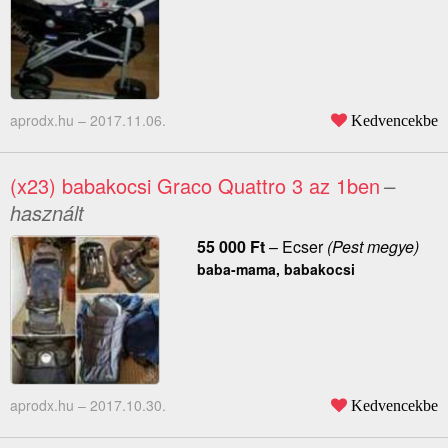
aprodx.hu –
2017.11.06.
Kedvencekbe
(x23) babakocsi Graco Quattro 3 az 1ben
–
használt
55 000
Ft
–
Ecser
(Pest megye)
baba-mama, babakocsi
aprodx.hu –
2017.10.30.
Kedvencekbe