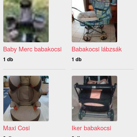
Baby Merc babakocsi
Babakocsi lábzsák
1 db
1 db
Maxi Cosi
Iker babakocsi