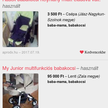
használt
3 500
Ft
–
Csépa
(Jász-Nagykun-
Szolnok megye)
baba-mama, babakocsi
aprodx.hu –
2017.07.19.
Kedvencekbe
My Junior multifunkciós babakocsi
– használt
95 000
Ft
–
Lenti
(Zala megye)
baba-mama, babakocsi