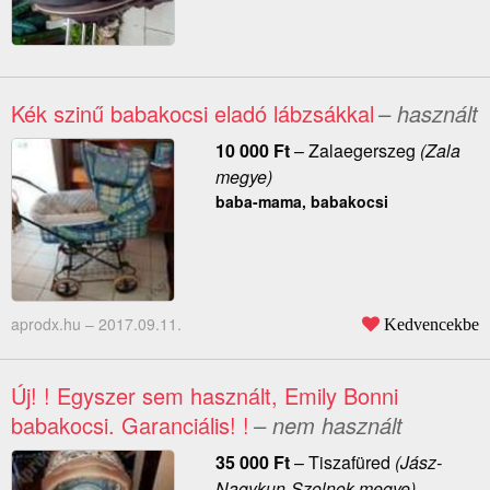
Kék szinű babakocsi eladó lábzsákkal
– használt
10 000
Ft
–
Zalaegerszeg
(Zala
megye)
baba-mama, babakocsi
aprodx.hu –
2017.09.11.
Kedvencekbe
Új! ! Egyszer sem használt, Emily Bonni
babakocsi. Garanciális! !
– nem használt
35 000
Ft
–
Tiszafüred
(Jász-
Nagykun-Szolnok megye)