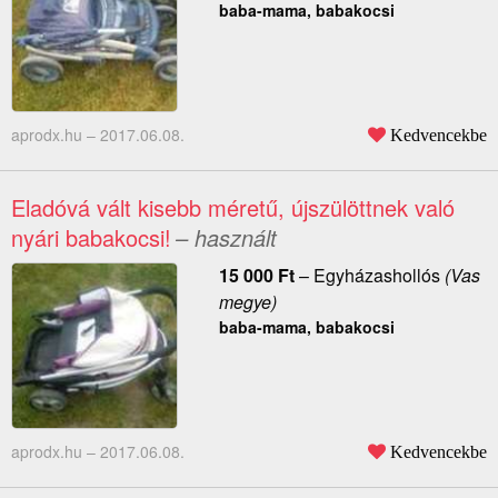
baba-mama, babakocsi
aprodx.hu –
2017.06.08.
Kedvencekbe
Eladóvá vált kisebb méretű, újszülöttnek való
nyári babakocsi!
– használt
15 000
Ft
–
Egyházashollós
(Vas
megye)
baba-mama, babakocsi
aprodx.hu –
2017.06.08.
Kedvencekbe