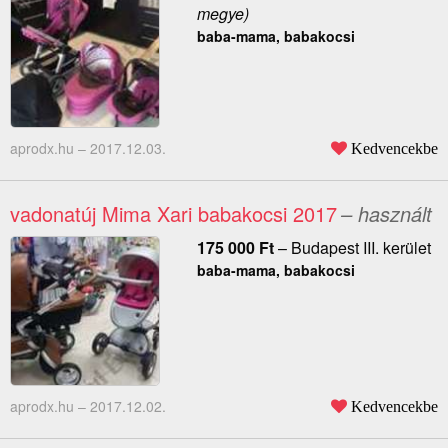
megye)
baba-mama, babakocsi
aprodx.hu –
2017.12.03.
Kedvencekbe
vadonatúj Mima Xari babakocsi 2017
– használt
175 000
Ft
–
Budapest III. kerület
baba-mama, babakocsi
aprodx.hu –
2017.12.02.
Kedvencekbe