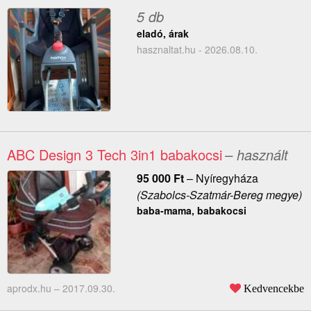
5 db
eladó, árak
hasznaltat.hu - 2026.08.10.
ABC Design 3 Tech 3in1 babakocsi
– használt
95 000
Ft
–
Nyíregyháza
(Szabolcs-Szatmár-Bereg megye)
baba-mama, babakocsi
aprodx.hu –
2017.09.30.
Kedvencekbe