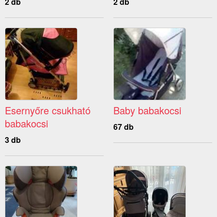
2 db
2 db
Esernyőre csukható
Baby babakocsi
babakocsi
67 db
3 db