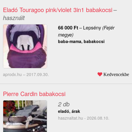
Eladó Touragoo pink/violet 3in1 babakocsi
–
használt
66 000
Ft
–
Lepsény
(Fejér
megye)
baba-mama, babakocsi
aprodx.hu –
2017.09.30.
Kedvencekbe
Pierre Cardin babakocsi
2 db
eladó, árak
hasznaltat.hu - 2026.08.10.