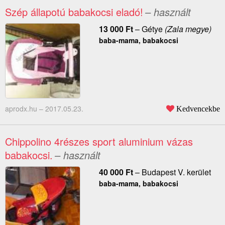
Szép állapotú babakocsi eladó!
– használt
13 000
Ft
–
Gétye
(Zala megye)
baba-mama, babakocsi
aprodx.hu –
2017.05.23.
Kedvencekbe
Chippolino 4részes sport aluminium vázas
babakocsi.
– használt
40 000
Ft
–
Budapest V. kerület
baba-mama, babakocsi