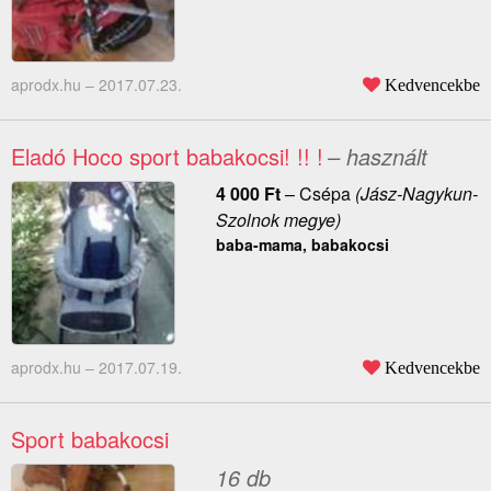
aprodx.hu –
2017.07.23.
Kedvencekbe
Eladó Hoco sport babakocsi! !! !
– használt
4 000
Ft
–
Csépa
(Jász-Nagykun-
Szolnok megye)
baba-mama, babakocsi
aprodx.hu –
2017.07.19.
Kedvencekbe
Sport babakocsi
16 db