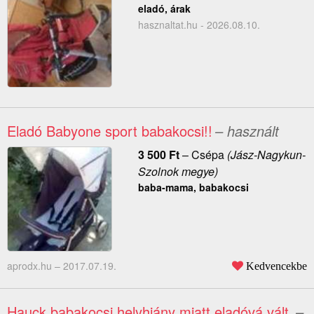
eladó, árak
hasznaltat.hu - 2026.08.10.
Eladó Babyone sport babakocsi!!
– használt
3 500
Ft
–
Csépa
(Jász-Nagykun-
Szolnok megye)
baba-mama, babakocsi
aprodx.hu –
2017.07.19.
Kedvencekbe
Hauck babakocsi helyhiány miatt eladóvá vált.
–