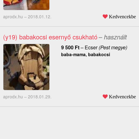
aprodx.hu –
2018.01.12.
Kedvencekbe
(y19) babakocsi esernyő csukható
– használt
9 500
Ft
–
Ecser
(Pest megye)
baba-mama, babakocsi
aprodx.hu –
2018.01.29.
Kedvencekbe