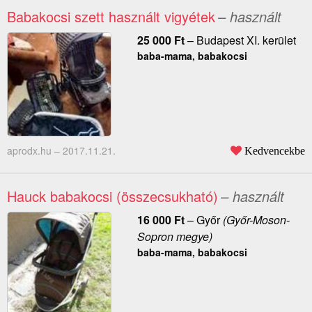
Babakocsi szett használt vigyétek
– használt
25 000
Ft
–
Budapest XI. kerület
baba-mama, babakocsi
aprodx.hu –
2017.11.21.
Kedvencekbe
Hauck babakocsi (összecsukható)
– használt
16 000
Ft
–
Győr
(Győr-Moson-
Sopron megye)
baba-mama, babakocsi