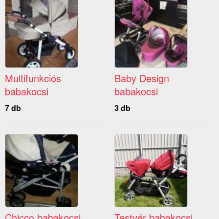
Multifunkciós
Baby Design
babakocsi
babakocsi
7 db
3 db
Chicco babakocsi
Testvér babakocsi