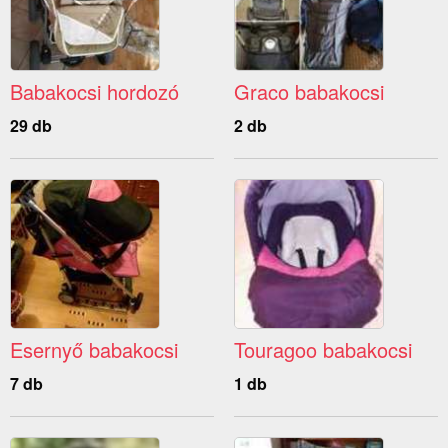
Babakocsi hordozó
Graco babakocsi
29 db
2 db
Esernyő babakocsi
Touragoo babakocsi
7 db
1 db