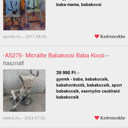
baba-mama, babakocsi
aprodx.hu –
2017.08.26.
Kedvencekbe
-AS275- Micralite Babakocsi Baba Kocsi
–
használt
39 990
Ft
–
gyerek - baba, babakocsik,
babahordozók, babakocsik, sport
babakocsik, esernyőre csukható
babakocsik
vatera.hu –
2024.07.02.
Kedvencekbe