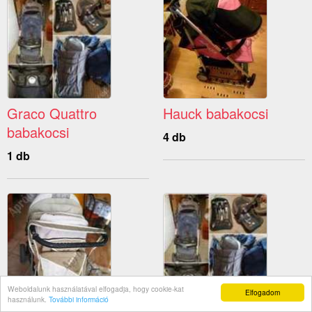
Graco Quattro
Hauck babakocsi
babakocsi
4 db
1 db
Weboldalunk használatával elfogadja, hogy cookie-kat
Elfogadom
használunk.
További információ
Babakocsi hordozó
Graco babakocsi