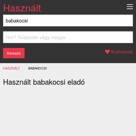
Használt
Kedvencek
HASZNÁLT
JELENLEGI:
BABAKOCSI
Használt babakocsi eladó