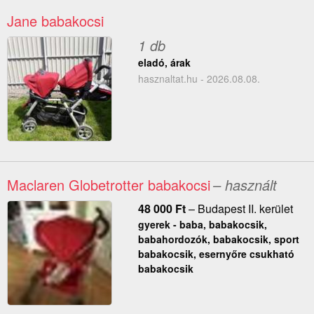
Jane babakocsi
1 db
eladó, árak
hasznaltat.hu - 2026.08.08.
Maclaren Globetrotter babakocsi
– használt
48 000
Ft
–
Budapest II. kerület
gyerek - baba, babakocsik,
babahordozók, babakocsik, sport
babakocsik, esernyőre csukható
babakocsik