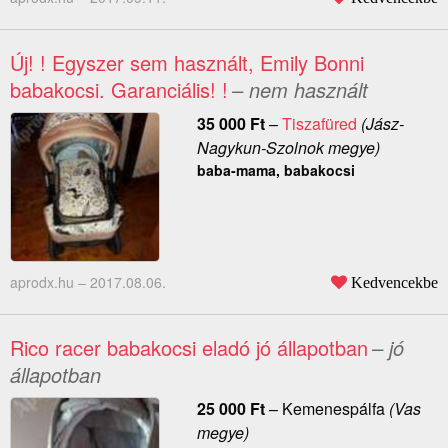
Új! ! Egyszer sem használt, Emily Bonni
babakocsi. Garanciális! !
– nem használt
35 000
Ft
–
Tiszafüred
(Jász-
Nagykun-Szolnok megye)
baba-mama, babakocsi
aprodx.hu –
2017.08.06.
Kedvencekbe
Rico racer babakocsi eladó jó állapotban
– jó
állapotban
25 000
Ft
–
Kemenespálfa
(Vas
megye)