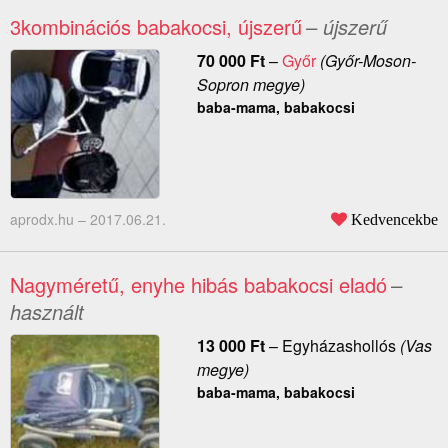
3kombinációs babakocsi, újszerű
– újszerű
70 000
Ft
–
Győr
(Győr-Moson-
Sopron megye)
baba-mama, babakocsi
aprodx.hu –
2017.06.21.
Kedvencekbe
Nagyméretű, enyhe hibás babakocsi eladó
–
használt
13 000
Ft
–
Egyházashollós
(Vas
megye)
baba-mama, babakocsi