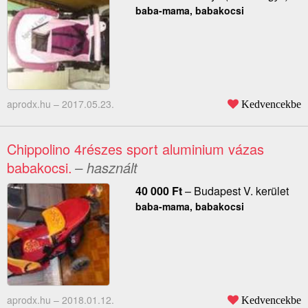
baba-mama, babakocsi
aprodx.hu –
2017.05.23.
Kedvencekbe
Chippolino 4részes sport aluminium vázas
babakocsi.
– használt
40 000
Ft
–
Budapest V. kerület
baba-mama, babakocsi
aprodx.hu –
2018.01.12.
Kedvencekbe