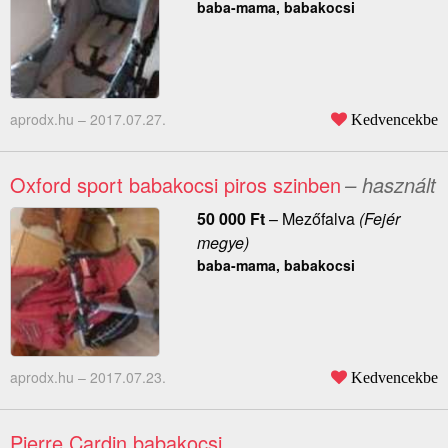
baba-mama, babakocsi
aprodx.hu –
2017.07.27.
Kedvencekbe
Oxford sport babakocsi piros szinben
– használt
50 000
Ft
–
Mezőfalva
(Fejér
megye)
baba-mama, babakocsi
aprodx.hu –
2017.07.23.
Kedvencekbe
Pierre Cardin babakocsi