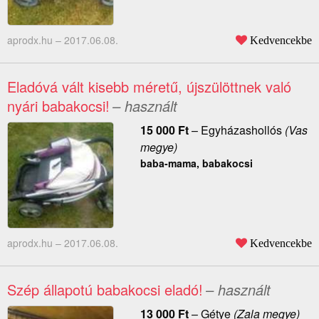
aprodx.hu –
2017.06.08.
Kedvencekbe
Eladóvá vált kisebb méretű, újszülöttnek való
nyári babakocsi!
– használt
15 000
Ft
–
Egyházashollós
(Vas
megye)
baba-mama, babakocsi
aprodx.hu –
2017.06.08.
Kedvencekbe
Szép állapotú babakocsi eladó!
– használt
13 000
Ft
–
Gétye
(Zala megye)