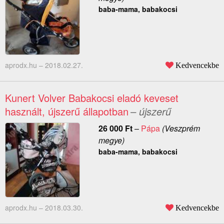
baba-mama, babakocsi
aprodx.hu –
2018.02.27.
Kedvencekbe
Kunert Volver Babakocsi eladó keveset
használt, újszerű állapotban
– újszerű
26 000
Ft
–
Pápa
(Veszprém
megye)
baba-mama, babakocsi
aprodx.hu –
2018.03.30.
Kedvencekbe