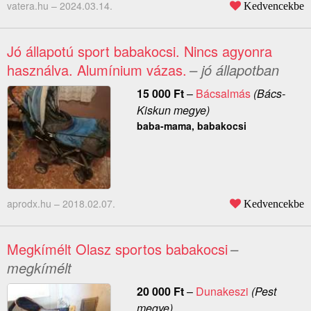
vatera.hu –
2024.03.14.
Kedvencekbe
Jó állapotú sport babakocsi. Nincs agyonra
használva. Alumínium vázas.
– jó állapotban
15 000
Ft
–
Bácsalmás
(Bács-
Kiskun megye)
baba-mama, babakocsi
aprodx.hu –
2018.02.07.
Kedvencekbe
Megkímélt Olasz sportos babakocsi
–
megkímélt
20 000
Ft
–
Dunakeszi
(Pest
megye)