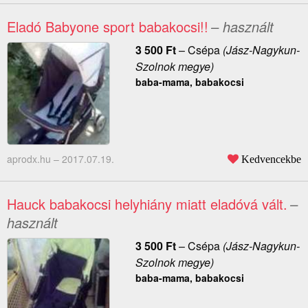
Eladó Babyone sport babakocsi!!
– használt
3 500
Ft
–
Csépa
(Jász-Nagykun-
Szolnok megye)
baba-mama, babakocsi
aprodx.hu –
2017.07.19.
Kedvencekbe
Hauck babakocsi helyhiány miatt eladóvá vált.
–
használt
3 500
Ft
–
Csépa
(Jász-Nagykun-
Szolnok megye)
baba-mama, babakocsi