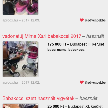
aprodx.hu –
2017.12.03.
Kedvencekbe
vadonatúj Mima Xari babakocsi 2017
– használt
175 000
Ft
–
Budapest III. kerület
baba-mama, babakocsi
aprodx.hu –
2017.12.02.
Kedvencekbe
Babakocsi szett használt vigyétek
– használt
25 000
Ft
–
Budapest XI. kerület