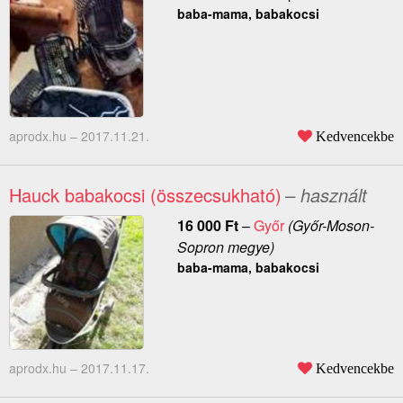
baba-mama, babakocsi
aprodx.hu –
2017.11.21.
Kedvencekbe
Hauck babakocsi (összecsukható)
– használt
16 000
Ft
–
Győr
(Győr-Moson-
Sopron megye)
baba-mama, babakocsi
aprodx.hu –
2017.11.17.
Kedvencekbe