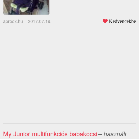
aprodx.hu –
2017.07.19.
Kedvencekbe
My Junior multifunkciós babakocsi
– használt