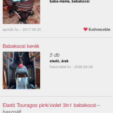
baba-mama, babakocsi
aprodx.hu –
2017.09.30.
Kedvencekbe
Babakocsi kerék
5 db
eladó, árak
hasznaltat.hu - 2026.08.08.
Eladó Touragoo pink/violet 3in1 babakocsi
–
használt