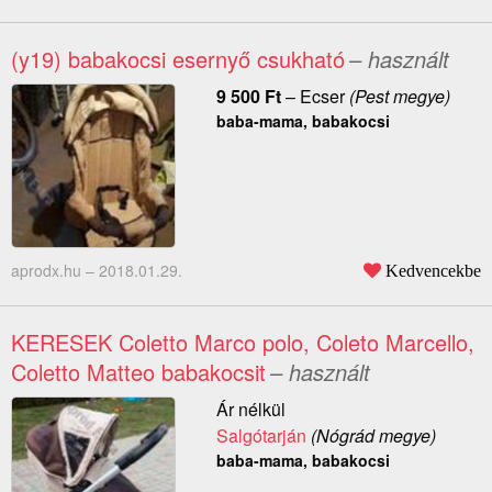
(y19) babakocsi esernyő csukható
– használt
9 500
Ft
–
Ecser
(Pest megye)
baba-mama, babakocsi
aprodx.hu –
2018.01.29.
Kedvencekbe
KERESEK Coletto Marco polo, Coleto Marcello,
Coletto Matteo babakocsit
– használt
Ár nélkül
Salgótarján
(Nógrád megye)
baba-mama, babakocsi