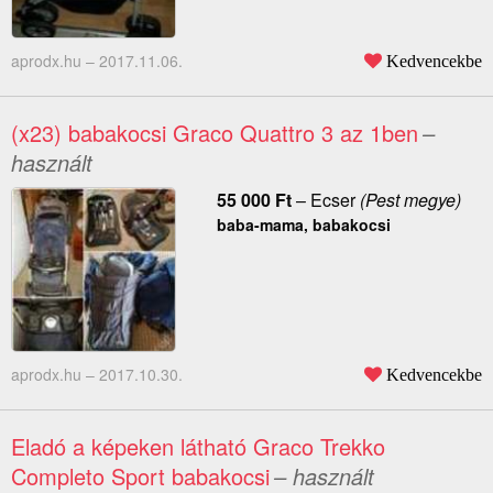
aprodx.hu –
2017.11.06.
Kedvencekbe
(x23) babakocsi Graco Quattro 3 az 1ben
–
használt
55 000
Ft
–
Ecser
(Pest megye)
baba-mama, babakocsi
aprodx.hu –
2017.10.30.
Kedvencekbe
Eladó a képeken látható Graco Trekko
Completo Sport babakocsi
– használt