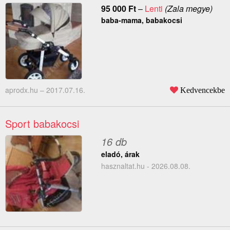
95 000
Ft
–
Lenti
(Zala megye)
baba-mama, babakocsi
aprodx.hu –
2017.07.16.
Kedvencekbe
Sport babakocsi
16 db
eladó, árak
hasznaltat.hu - 2026.08.08.