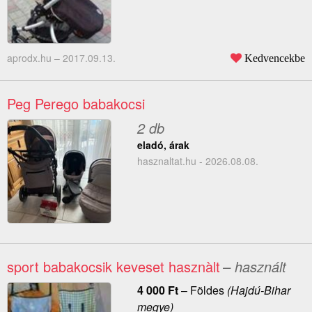
aprodx.hu –
2017.09.13.
Kedvencekbe
Peg Perego babakocsi
2 db
eladó, árak
hasznaltat.hu - 2026.08.08.
sport babakocsik keveset hasznàlt
– használt
4 000
Ft
–
Földes
(Hajdú-Bihar
megye)