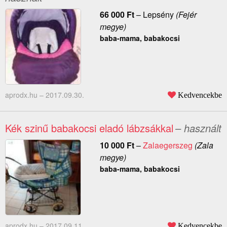
66 000
Ft
–
Lepsény
(Fejér
megye)
baba-mama, babakocsi
aprodx.hu –
2017.09.30.
Kedvencekbe
Kék szinű babakocsi eladó lábzsákkal
– használt
10 000
Ft
–
Zalaegerszeg
(Zala
megye)
baba-mama, babakocsi
aprodx.hu –
2017.09.11.
Kedvencekbe