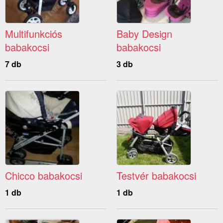
Multifunkciós
Baby Design
babakocsi
babakocsi
7 db
3 db
Chicco babakocsi
Testvér babakocsi
1 db
1 db