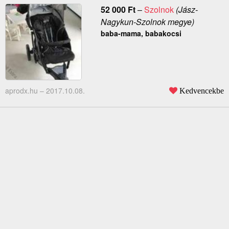
52 000
Ft
–
Szolnok
(Jász-
Nagykun-Szolnok megye)
baba-mama, babakocsi
aprodx.hu –
2017.10.08.
Kedvencekbe