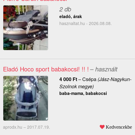
2 db
eladó, árak
hasznaltat.hu - 2026.08.08.
Eladó Hoco sport babakocsi! !! !
– használt
4 000
Ft
–
Csépa
(Jász-Nagykun-
Szolnok megye)
baba-mama, babakocsi
aprodx.hu –
2017.07.19.
Kedvencekbe