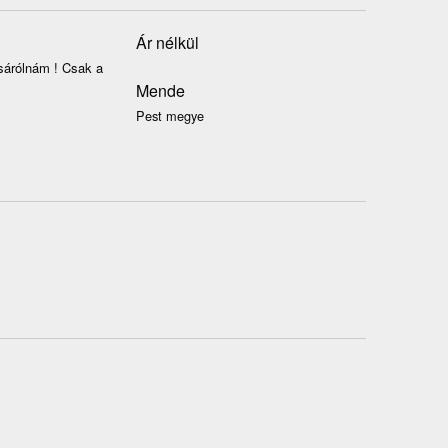
Ár nélkül
sárólnám ! Csak a
Mende
Pest megye