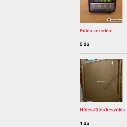
Fűtés vezérlés
5 db
Hűtés-fűtés készülék
1 db