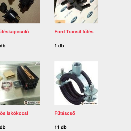
űtéskapcsoló
Ford Transit fűtés
 db
1 db
-ös lakókocsi
Fűtéscső
 db
11 db