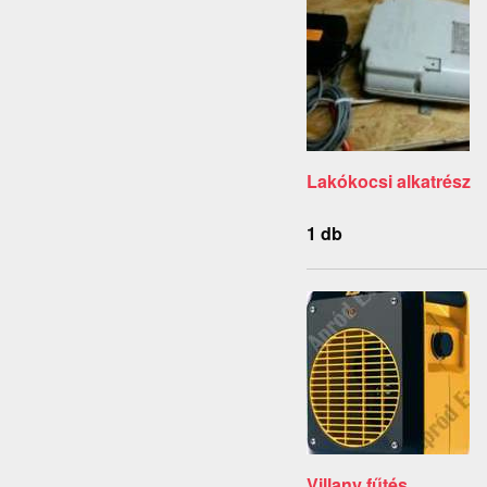
Lakókocsi alkatrész
1 db
Villany fűtés