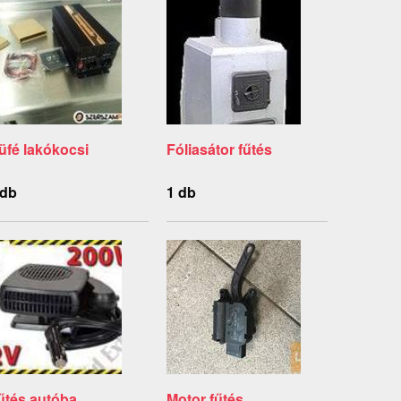
üfé lakókocsi
Fóliasátor fűtés
 db
1 db
űtés autóba
Motor fűtés