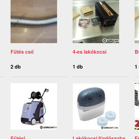
Fűtés cső
4-es lakókocsi
B
2 db
1 db
1
Fűtési
Lakókocsi fürdőszoba
F