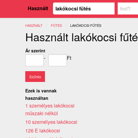
Használt
HASZNÁLT
FŰTÉS
JELENLEGI:
LAKÓKOCSI FŰTÉS
Használt lakókocsi fűt
Ár szerint
-
Ft
Ezek is vannak
használtan
1 személyes lakókocsi
műszaki nélkül
10 személyes lakókocsi
126 E lakókocsi