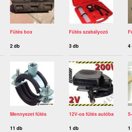
Fűtés box
Fűtés szabályozó
F
2 db
3 db
4
Mennyezet fűtés
12V-os fűtés autóba
5
11 db
1 db
1