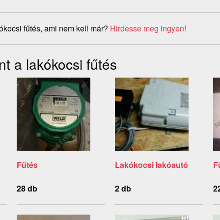
ókocsi fűtés, ami nem kell már?
Hirdesse meg ingyen!
t a lakókocsi fűtés
Fűtés
Lakókocsi lakóautó
F
28 db
2 db
2