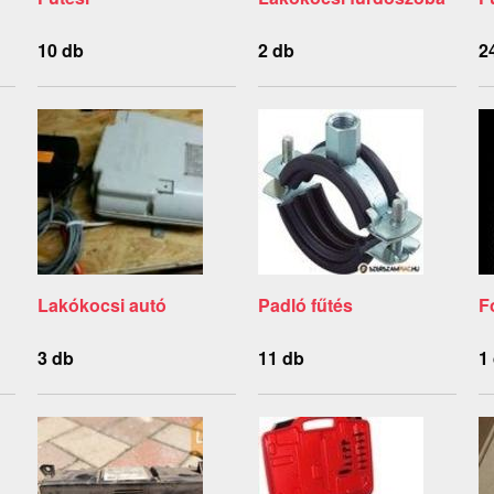
10 db
2 db
2
Lakókocsi autó
Padló fűtés
F
3 db
11 db
1