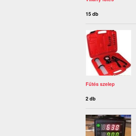
15 db
Fűtés szelep
2 db