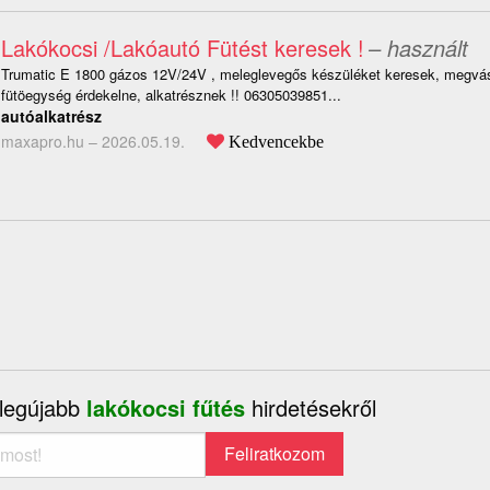
Lakókocsi /Lakóautó Fütést keresek !
– használt
Trumatic E 1800 gázos 12V/24V , meleglevegős készüléket keresek, megvá
fütöegység érdekelne, alkatrésznek !! 06305039851...
autóalkatrész
maxapro.hu –
2026.05.19.
Kedvencekbe
 legújabb
lakókocsi fűtés
hirdetésekről