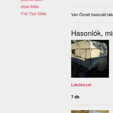
dízel fűtés
Fiat Tipo fűtés
Van Önnél használt lak
Hasonlók, min
Lakókocsi
7 db