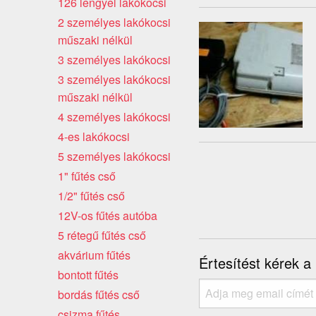
126 lengyel lakókocsi
2 személyes lakókocsi
műszaki nélkül
3 személyes lakókocsi
3 személyes lakókocsi
műszaki nélkül
4 személyes lakókocsi
4-es lakókocsi
5 személyes lakókocsi
1" fűtés cső
1/2" fűtés cső
12V-os fűtés autóba
5 rétegű fűtés cső
akvárium fűtés
Értesítést kérek a
bontott fűtés
bordás fűtés cső
csizma fűtés