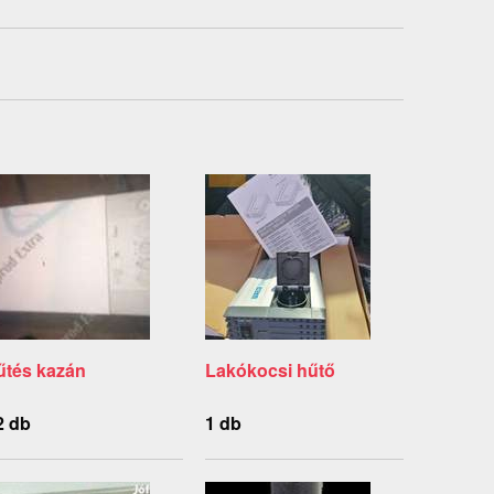
űtés kazán
Lakókocsi hűtő
2 db
1 db