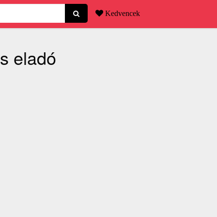
Kedvencek
és eladó