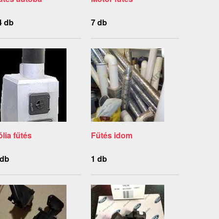
4 db
7 db
ólia fűtés
Fűtés idom
 db
1 db