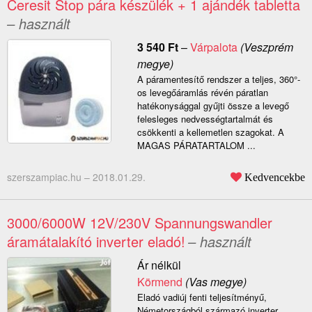
Ceresit Stop pára készülék + 1 ajándék tabletta
– használt
3 540
Ft
–
Várpalota
(Veszprém
megye)
A páramentesítő rendszer a teljes, 360°-
os levegőáramlás révén páratlan
hatékonysággal gyűjti össze a levegő
felesleges nedvességtartalmát és
csökkenti a kellemetlen szagokat. A
MAGAS PÁRATARTALOM ...
szerszampiac.hu –
2018.01.29.
Kedvencekbe
3000/6000W 12V/230V Spannungswandler
áramátalakító inverter eladó!
– használt
Ár nélkül
Körmend
(Vas megye)
Eladó vadiúj fenti teljesítményű,
Németországból származó inverter