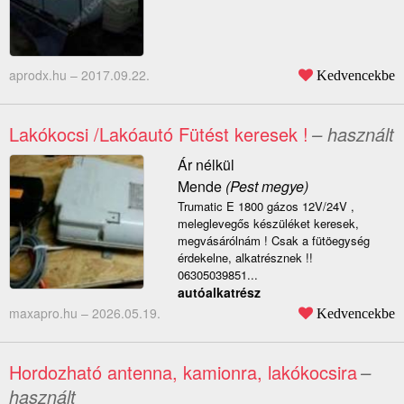
aprodx.hu –
2017.09.22.
Kedvencekbe
Lakókocsi /Lakóautó Fütést keresek !
– használt
Ár nélkül
Mende
(Pest megye)
Trumatic E 1800 gázos 12V/24V ,
meleglevegős készüléket keresek,
megvásárólnám ! Csak a fütöegység
érdekelne, alkatrésznek !!
06305039851...
autóalkatrész
maxapro.hu –
2026.05.19.
Kedvencekbe
Hordozható antenna, kamionra, lakókocsira
–
használt