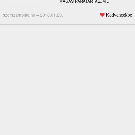
MAGAS PÁRATARTALOM ...
szerszampiac.hu –
2018.01.29.
Kedvencekbe