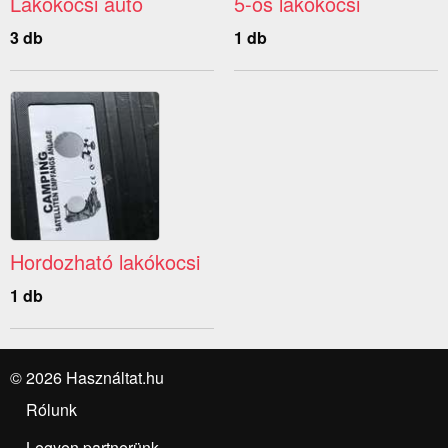
Lakókocsi autó
5-ös lakókocsi
3 db
1 db
Hordozható lakókocsi
1 db
© 2026 Használtat.hu
Rólunk
Legyen partnerünk