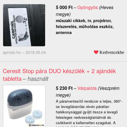
5 000
Ft
–
Gyöngyös
(Heves
megye)
műszaki cikkek, tv, projektor,
felszerelés, műholdas eszköz,
antenna
aprodx.hu –
2018.05.04.
Kedvencekbe
Ceresit Stop pára DUO készülék + 2 ajándék
tabletta
– használt
5 230
Ft
–
Várpalota
(Veszprém
megye)
A páramentesítő rendszer a teljes, 360°-
os levegőáramlás révén páratlan
hatékonysággal gyűjti össze a levegő
felesleges nedvességtartalmát és
csökkenti a kellemetlen szagokat. A