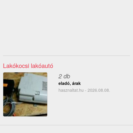
Lakókocsi lakóautó
2 db
eladó, árak
hasznaltat.hu - 2026.08.08.