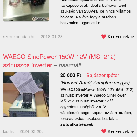
távkapcsolóval. Ideális bárhova, ahol
szükség van 230V-ra, de nincs villamos
hálózat. 4-5 éve fagyis autóban
használom ugyanezt a ...
szerszampiac.hu –
2018.01.23.
Kedvencekbe
WAECO SinePower 150W 12V (MSI 212)
szinuszos inverter
– használt
25 000
Ft
–
Sajószentpéter
(Borsod-Abaúj-Zemplén megye)
WAECO SinePower 150W 12V (MSI 212)
szinusz inverter ​A Waeco SinePower
MSI212 szinusz inverter 12 V
egyenfeszültségből 230 V
váltófeszültséget képez, ez által autóba,
teherautókba, lakókocsiba, lak...
autóalkatrészek
lxo.hu –
2024.03.20.
Kedvencekbe