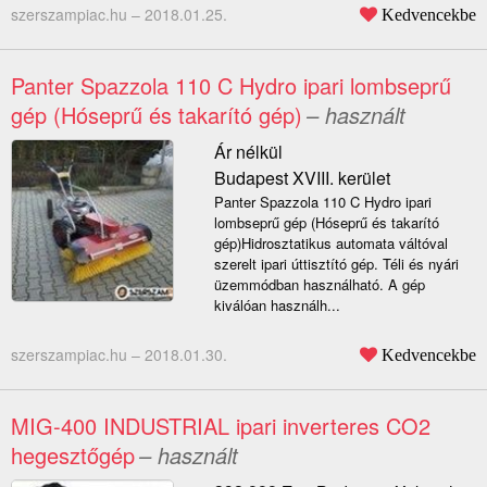
szerszampiac.hu –
2018.01.25.
Kedvencekbe
Panter Spazzola 110 C Hydro ipari lombseprű
gép (Hóseprű és takarító gép)
– használt
Ár nélkül
Budapest XVIII. kerület
Panter Spazzola 110 C Hydro ipari
lombseprű gép (Hóseprű és takarító
gép)Hidrosztatikus automata váltóval
szerelt ipari úttisztító gép. Téli és nyári
üzemmódban használható. A gép
kiválóan használh...
szerszampiac.hu –
2018.01.30.
Kedvencekbe
MIG-400 INDUSTRIAL ipari inverteres CO2
hegesztőgép
– használt