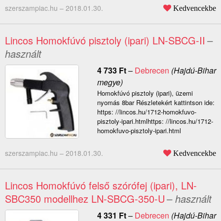
szerszampiac.hu –
2018.01.30.
Kedvencekbe
Lincos Homokfúvó pisztoly (ipari) LN-SBCG-II
–
használt
4 733
Ft
–
Debrecen
(Hajdú-Bihar
megye)
Homokfúvó pisztoly (ipari), üzemi
nyomás 8bar Részletekért kattintson ide:
https: //lincos.hu/1712-homokfuvo-
pisztoly-ipari.htmlhttps: //lincos.hu/1712-
homokfuvo-pisztoly-ipari.html
szerszampiac.hu –
2018.01.30.
Kedvencekbe
Lincos Homokfúvó felső szórófej (ipari), LN-
SBC350 modellhez LN-SBCG-350-U
– használt
4 331
Ft
–
Debrecen
(Hajdú-Bihar