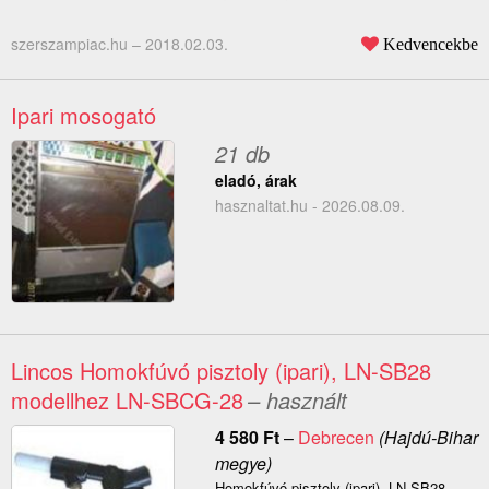
szerszampiac.hu –
2018.02.03.
Kedvencekbe
Ipari mosogató
21 db
eladó, árak
hasznaltat.hu - 2026.08.09.
Lincos Homokfúvó pisztoly (ipari), LN-SB28
modellhez LN-SBCG-28
– használt
4 580
Ft
–
Debrecen
(Hajdú-Bihar
megye)
Homokfúvó pisztoly (ipari), LN-SB28