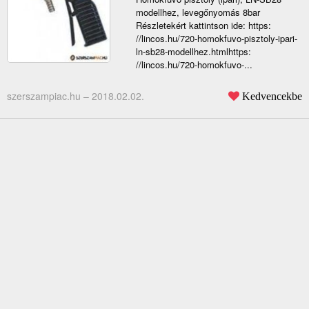
modellhez, levegőnyomás 8bar
Részletekért kattintson ide: https:
//lincos.hu/720-homokfuvo-pisztoly-ipari-
ln-sb28-modellhez.htmlhttps:
//lincos.hu/720-homokfuvo-...
szerszampiac.hu –
2018.02.02.
Kedvencekbe