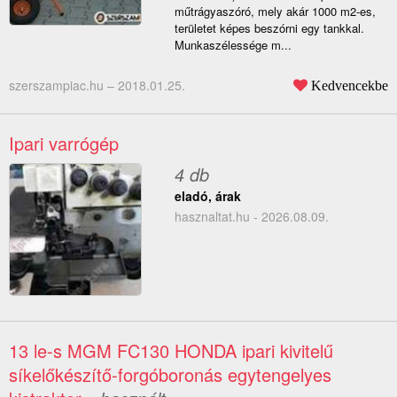
műtrágyaszóró, mely akár 1000 m2-es,
területet képes beszórni egy tankkal.
Munkaszélessége m...
szerszampiac.hu –
2018.01.25.
Kedvencekbe
Ipari varrógép
4 db
eladó, árak
hasznaltat.hu - 2026.08.09.
13 le-s MGM FC130 HONDA ipari kivitelű
síkelőkészítő-forgóboronás egytengelyes