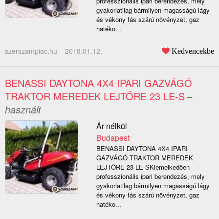
professzionális ipari berendezés, mely
gyakorlatilag bármilyen magasságú lágy
és vékony fás szárú növényzet, gaz
hatéko...
szerszampiac.hu –
2018.01.12.
Kedvencekbe
BENASSI DAYTONA 4X4 IPARI GAZVÁGÓ
TRAKTOR MEREDEK LEJTŐRE 23 LE-S
–
használt
Ár nélkül
Budapest
BENASSI DAYTONA 4X4 IPARI
GAZVÁGÓ TRAKTOR MEREDEK
LEJTŐRE 23 LE-SKiemelkedően
professzionális ipari berendezés, mely
gyakorlatilag bármilyen magasságú lágy
és vékony fás szárú növényzet, gaz
hatéko...