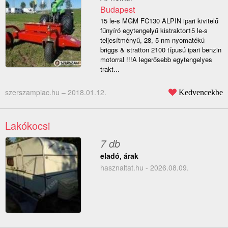
Budapest
15 le-s MGM FC130 ALPIN ipari kivitelű
fűnyíró egytengelyű kistraktor15 le-s
teljesítményű, 28, 5 nm nyomatékú
briggs & stratton 2100 típusú ipari benzin
motorral !!!A legerősebb egytengelyes
trakt...
szerszampiac.hu –
2018.01.12.
Kedvencekbe
Lakókocsi
7 db
eladó, árak
hasznaltat.hu - 2026.08.09.