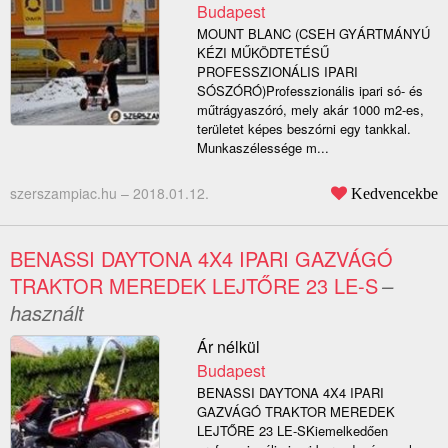
Budapest
MOUNT BLANC (CSEH GYÁRTMÁNYÚ
KÉZI MŰKÖDTETÉSŰ
PROFESSZIONÁLIS IPARI
SÓSZÓRÓ)Professzionális ipari só- és
műtrágyaszóró, mely akár 1000 m2-es,
területet képes beszórni egy tankkal.
Munkaszélessége m...
szerszampiac.hu –
2018.01.12.
Kedvencekbe
BENASSI DAYTONA 4X4 IPARI GAZVÁGÓ
TRAKTOR MEREDEK LEJTŐRE 23 LE-S
–
használt
Ár nélkül
Budapest
BENASSI DAYTONA 4X4 IPARI
GAZVÁGÓ TRAKTOR MEREDEK
LEJTŐRE 23 LE-SKiemelkedően