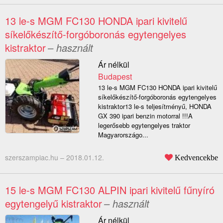
13 le-s MGM FC130 HONDA ipari kivitelű
síkelőkészítő-forgóboronás egytengelyes
kistraktor
– használt
Ár nélkül
Budapest
13 le-s MGM FC130 HONDA ipari kivitelű
síkelőkészítő-forgóboronás egytengelyes
kistraktor13 le-s teljesítményű, HONDA
GX 390 ipari benzin motorral !!!A
legerősebb egytengelyes traktor
Magyarországo...
szerszampiac.hu –
2018.01.12.
Kedvencekbe
15 le-s MGM FC130 ALPIN ipari kivitelű fűnyíró
egytengelyű kistraktor
– használt
Ár nélkül