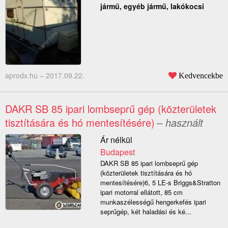
jármű, egyéb jármű, lakókocsi
aprodx.hu –
2017.09.22.
Kedvencekbe
DAKR SB 85 ipari lombseprű gép (közterületek
tisztítására és hó mentesítésére)
– használt
Ár nélkül
Budapest
DAKR SB 85 ipari lombseprű gép
(közterületek tisztítására és hó
mentesítésére)6, 5 LE-s Briggs&Stratton
ipari motorral ellátott, 85 cm
munkaszélességű hengerkefés ipari
seprűgép, két haladási és ké...