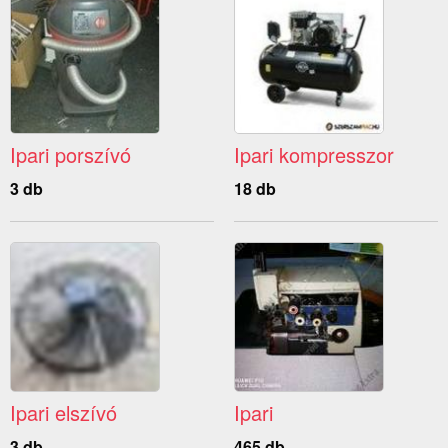
Ipari porszívó
Ipari kompresszor
3 db
18 db
Ipari elszívó
Ipari
3 db
465 db