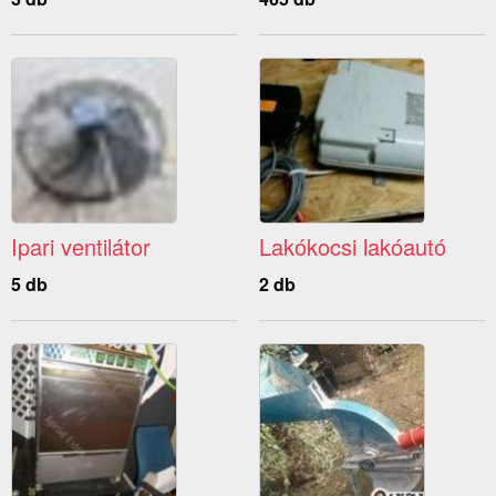
Ipari ventilátor
Lakókocsi lakóautó
5 db
2 db