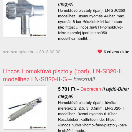
megye)
Homokfúvó pisztoly (ipari), LN-SBC350
modellhez, üzemi nyomás 4-8bar, max.
nyomás 8 bar Részletekért kattintson
ide: https: //lincos.hu/811-homokfuvo-
felso-szorofej-ipari-ln-sbc350-
modellhez.htmlht...
szerszampiac.hu –
2018.02.02.
Kedvencekbe
Lincos Homokfúvó pisztoly (ipari), LN-SB20-II
modellhez LN-SB20-II-G
– használt
5 701
Ft
–
Debrecen
(Hajdú-Bihar
megye)
Homokfúvó pisztoly (ipari), fúvóka
méretek: 2, 2.5, 3, 3.5mm, LN-SB20-II
modellhez, üzemi nyomás 6-10bar
Részletekért kattintson ide: https:
//lincos.hu/637-homokfuvo-pisztoly-ipari-
ln-sb20-ii-mode...