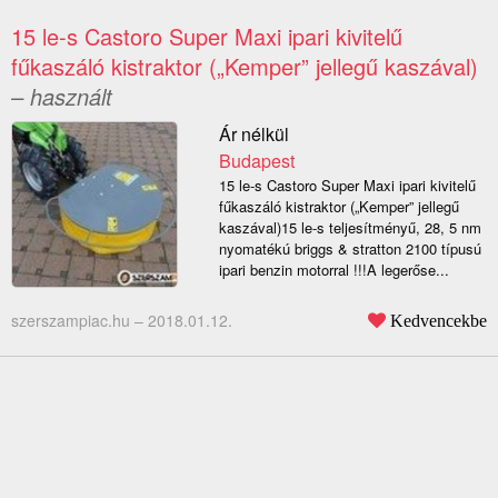
15 le-s Castoro Super Maxi ipari kivitelű
fűkaszáló kistraktor („Kemper” jellegű kaszával)
– használt
Ár nélkül
Budapest
15 le-s Castoro Super Maxi ipari kivitelű
fűkaszáló kistraktor („Kemper” jellegű
kaszával)15 le-s teljesítményű, 28, 5 nm
nyomatékú briggs & stratton 2100 típusú
ipari benzin motorral !!!A legerőse...
szerszampiac.hu –
2018.01.12.
Kedvencekbe