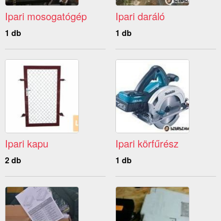
Ipari mosogatógép
Ipari daráló
1 db
1 db
Ipari kapu
Ipari körfűrész
2 db
1 db