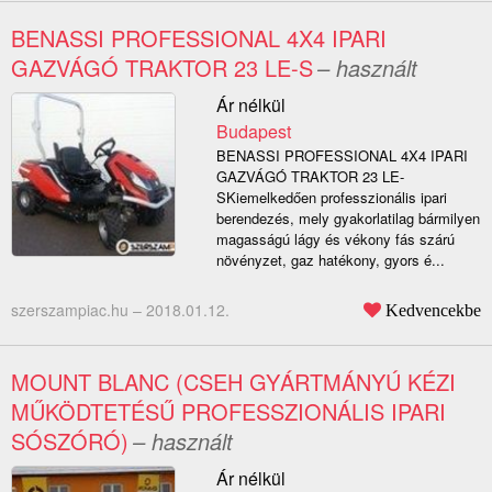
BENASSI PROFESSIONAL 4X4 IPARI
GAZVÁGÓ TRAKTOR 23 LE-S
– használt
Ár nélkül
Budapest
BENASSI PROFESSIONAL 4X4 IPARI
GAZVÁGÓ TRAKTOR 23 LE-
SKiemelkedően professzionális ipari
berendezés, mely gyakorlatilag bármilyen
magasságú lágy és vékony fás szárú
növényzet, gaz hatékony, gyors é...
szerszampiac.hu –
2018.01.12.
Kedvencekbe
MOUNT BLANC (CSEH GYÁRTMÁNYÚ KÉZI
MŰKÖDTETÉSŰ PROFESSZIONÁLIS IPARI
SÓSZÓRÓ)
– használt
Ár nélkül