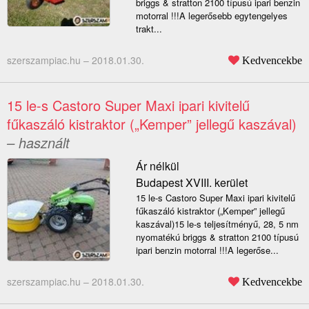
briggs & stratton 2100 típusú ipari benzin
motorral !!!A legerősebb egytengelyes
trakt...
szerszampiac.hu –
2018.01.30.
Kedvencekbe
15 le-s Castoro Super Maxi ipari kivitelű
fűkaszáló kistraktor („Kemper” jellegű kaszával)
– használt
Ár nélkül
Budapest XVIII. kerület
15 le-s Castoro Super Maxi ipari kivitelű
fűkaszáló kistraktor („Kemper” jellegű
kaszával)15 le-s teljesítményű, 28, 5 nm
nyomatékú briggs & stratton 2100 típusú
ipari benzin motorral !!!A legerőse...
szerszampiac.hu –
2018.01.30.
Kedvencekbe