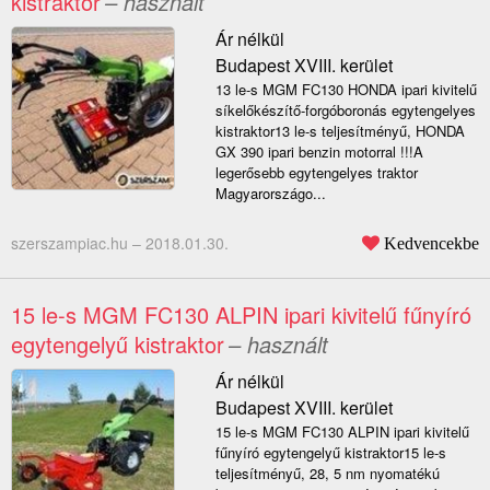
kistraktor
– használt
Ár nélkül
Budapest XVIII. kerület
13 le-s MGM FC130 HONDA ipari kivitelű
síkelőkészítő-forgóboronás egytengelyes
kistraktor13 le-s teljesítményű, HONDA
GX 390 ipari benzin motorral !!!A
legerősebb egytengelyes traktor
Magyarországo...
szerszampiac.hu –
2018.01.30.
Kedvencekbe
15 le-s MGM FC130 ALPIN ipari kivitelű fűnyíró
egytengelyű kistraktor
– használt
Ár nélkül
Budapest XVIII. kerület
15 le-s MGM FC130 ALPIN ipari kivitelű
fűnyíró egytengelyű kistraktor15 le-s
teljesítményű, 28, 5 nm nyomatékú