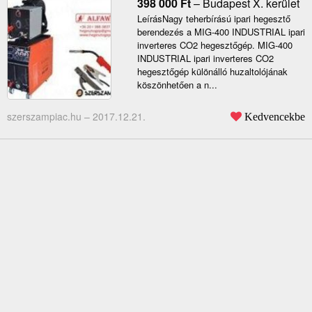
398 000
Ft
–
Budapest X. kerület
LeírásNagy teherbírású ipari hegesztő
berendezés a MIG-400 INDUSTRIAL ipari
inverteres CO2 hegesztőgép. MIG-400
INDUSTRIAL ipari inverteres CO2
hegesztőgép különálló huzaltolójának
köszönhetően a n...
szerszampiac.hu –
2017.12.21.
Kedvencekbe