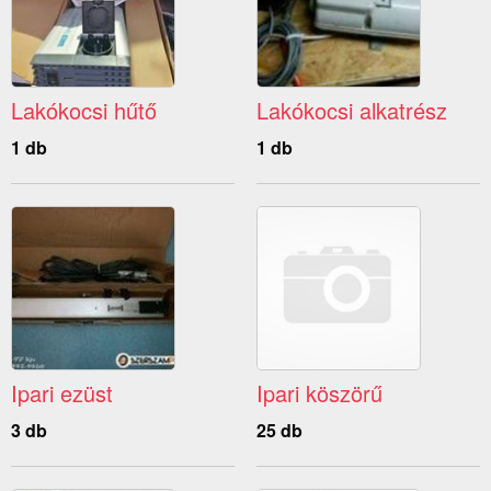
Lakókocsi hűtő
Lakókocsi alkatrész
1 db
1 db
Ipari ezüst
Ipari köszörű
3 db
25 db