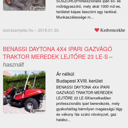
SÓSZÓRÓ)Professzionális ipari só- és
műtrágyaszóró, mely akár 1000 m2-es,
területet képes beszórni egy tankkal.
Munkaszélessége m...
szerszampiac.hu –
2018.01.30.
Kedvencekbe
BENASSI DAYTONA 4X4 IPARI GAZVÁGÓ
TRAKTOR MEREDEK LEJTŐRE 23 LE-S
–
használt
Ár nélkül
Budapest XVIII. kerület
BENASSI DAYTONA 4X4 IPARI
GAZVÁGÓ TRAKTOR MEREDEK
LEJTŐRE 23 LE-SKiemelkedően
professzionális ipari berendezés, mely
gyakorlatilag bármilyen magasságú lágy
és vékony fás szárú növényzet, gaz
hatéko...