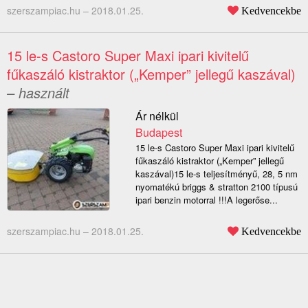
szerszampiac.hu –
2018.01.25.
Kedvencekbe
15 le-s Castoro Super Maxi ipari kivitelű
fűkaszáló kistraktor („Kemper” jellegű kaszával)
– használt
Ár nélkül
Budapest
15 le-s Castoro Super Maxi ipari kivitelű
fűkaszáló kistraktor („Kemper” jellegű
kaszával)15 le-s teljesítményű, 28, 5 nm
nyomatékú briggs & stratton 2100 típusú
ipari benzin motorral !!!A legerőse...
szerszampiac.hu –
2018.01.25.
Kedvencekbe