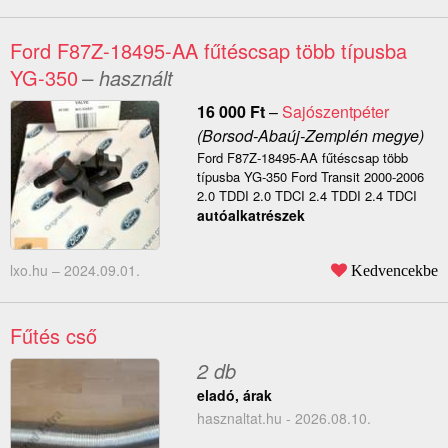
Ford F87Z-18495-AA fűtéscsap több típusba
YG-350
– használt
16 000
Ft
–
Sajószentpéter
(Borsod-Abaúj-Zemplén megye)
Ford F87Z-18495-AA fűtéscsap több
típusba YG-350 Ford Transit 2000-2006
2.0 TDDI 2.0 TDCI 2.4 TDDI 2.4 TDCI
autóalkatrészek
lxo.hu –
2024.09.01.
Kedvencekbe
Fűtés cső
2 db
eladó, árak
hasznaltat.hu - 2026.08.10.