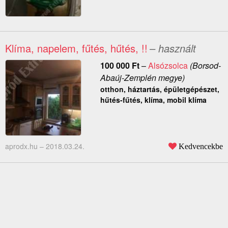
Klíma, napelem, fűtés, hűtés, !!
– használt
100 000
Ft
–
Alsózsolca
(Borsod-
Abaúj-Zemplén megye)
otthon, háztartás, épületgépészet,
hűtés-fűtés, klíma, mobil klíma
aprodx.hu –
2018.03.24.
Kedvencekbe