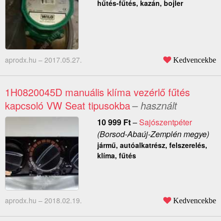
hűtés-fűtés, kazán, bojler
aprodx.hu –
2017.05.27.
Kedvencekbe
1H0820045D manuális klíma vezérlő fűtés
kapcsoló VW Seat tipusokba
– használt
10 999
Ft
–
Sajószentpéter
(Borsod-Abaúj-Zemplén megye)
jármű, autóalkatrész, felszerelés,
klíma, fűtés
aprodx.hu –
2018.02.19.
Kedvencekbe