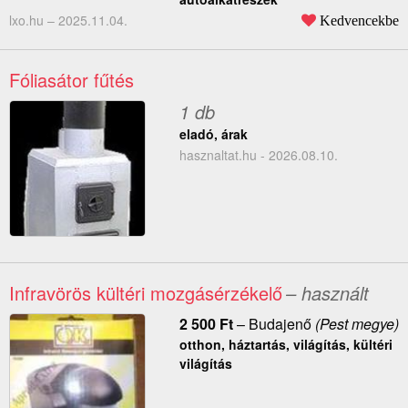
lxo.hu –
2025.11.04.
Kedvencekbe
Fóliasátor fűtés
1 db
eladó, árak
hasznaltat.hu - 2026.08.10.
Infravörös kültéri mozgásérzékelő
– használt
2 500
Ft
–
Budajenő
(Pest megye)
otthon, háztartás, világítás, kültéri
világítás