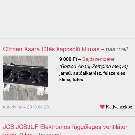
Citroen Xsara fűtés kapcsoló klímás
– használt
9 000
Ft
–
Sajószentpéter
(Borsod-Abaúj-Zemplén megye)
jármű, autóalkatrész, felszerelés,
klíma, fűtés
aprodx.hu –
2018.04.20.
Kedvencekbe
JCB JCB3UF Elektromos függőleges ventilátor
fűtés. 3 kw
– használt