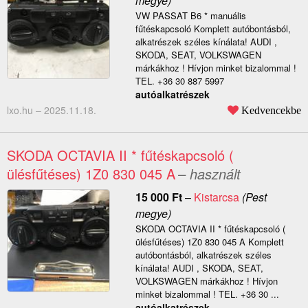
megye)
VW PASSAT B6 * manuális
fűtéskapcsoló Komplett autóbontásból,
alkatrészek széles kínálata! AUDI ,
SKODA, SEAT, VOLKSWAGEN
márkákhoz ! Hívjon minket bizalommal !
TEL. +36 30 887 5997
autóalkatrészek
lxo.hu –
2025.11.18.
Kedvencekbe
SKODA OCTAVIA II * fűtéskapcsoló (
ülésfűtéses) 1Z0 830 045 A
– használt
15 000
Ft
–
Kistarcsa
(Pest
megye)
SKODA OCTAVIA II * fűtéskapcsoló (
ülésfűtéses) 1Z0 830 045 A Komplett
autóbontásból, alkatrészek széles
kínálata! AUDI , SKODA, SEAT,
VOLKSWAGEN márkákhoz ! Hívjon
minket bizalommal ! TEL. +36 30 ...
autóalkatrészek