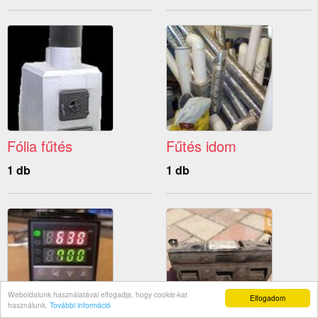
Fólia fűtés
Fűtés idom
1 db
1 db
Weboldalunk használatával elfogadja, hogy cookie-kat
Elfogadom
használunk.
További információ