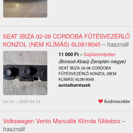
SEAT IBIZA 02-08 CORDOBA FŰTÉSVEZÉRLŐ
KONZOL (NEM KLÍMÁS) 6L0819045
– használt
11 000
Ft
–
Sajószentpéter
(Borsod-Abaúj-Zemplén megye)
SEAT IBIZA 02-08 CORDOBA
FŰTÉSVEZÉRLŐ KONZOL (NEM
KLÍMÁS) 6L0819045
autóalkatrészek
lxo.hu –
2025.04.24.
Kedvencekbe
Volkswagen Vento Manuális Klímás fűtésbox
–
használt