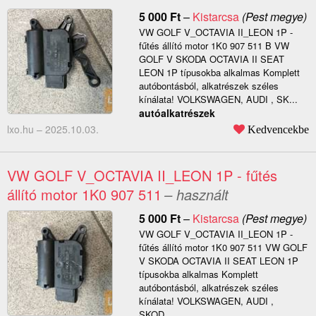
5 000
Ft
–
Kistarcsa
(Pest megye)
VW GOLF V_OCTAVIA II_LEON 1P -
fűtés állító motor 1K0 907 511 B VW
GOLF V SKODA OCTAVIA II SEAT
LEON 1P típusokba alkalmas Komplett
autóbontásból, alkatrészek széles
kínálata! VOLKSWAGEN, AUDI , SK...
autóalkatrészek
lxo.hu –
2025.10.03.
Kedvencekbe
VW GOLF V_OCTAVIA II_LEON 1P - fűtés
állító motor 1K0 907 511
– használt
5 000
Ft
–
Kistarcsa
(Pest megye)
VW GOLF V_OCTAVIA II_LEON 1P -
fűtés állító motor 1K0 907 511 VW GOLF
V SKODA OCTAVIA II SEAT LEON 1P
típusokba alkalmas Komplett
autóbontásból, alkatrészek széles
kínálata! VOLKSWAGEN, AUDI ,
SKOD...