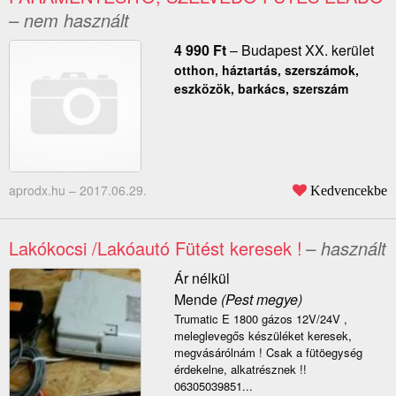
– nem használt
4 990
Ft
–
Budapest XX. kerület
otthon, háztartás, szerszámok,
eszközök, barkács, szerszám
aprodx.hu –
2017.06.29.
Kedvencekbe
Lakókocsi /Lakóautó Fütést keresek !
– használt
Ár nélkül
Mende
(Pest megye)
Trumatic E 1800 gázos 12V/24V ,
meleglevegős készüléket keresek,
megvásárólnám ! Csak a fütöegység
érdekelne, alkatrésznek !!
06305039851...