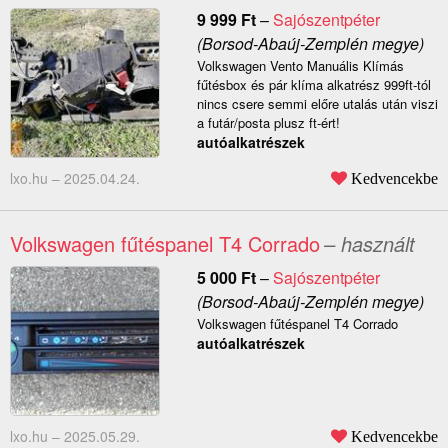
9 999
Ft
–
Sajószentpéter
(Borsod-Abaúj-Zemplén megye)
Volkswagen Vento Manuális Klímás
fűtésbox és pár klíma alkatrész 999ft-tól
nincs csere semmi előre utalás után viszi
a futár/posta plusz ft-ért!
autóalkatrészek
lxo.hu –
2025.04.24.
Kedvencekbe
Volkswagen fűtéspanel T4 Corrado
– használt
5 000
Ft
–
Sajószentpéter
(Borsod-Abaúj-Zemplén megye)
Volkswagen fűtéspanel T4 Corrado
autóalkatrészek
lxo.hu –
2025.05.29.
Kedvencekbe