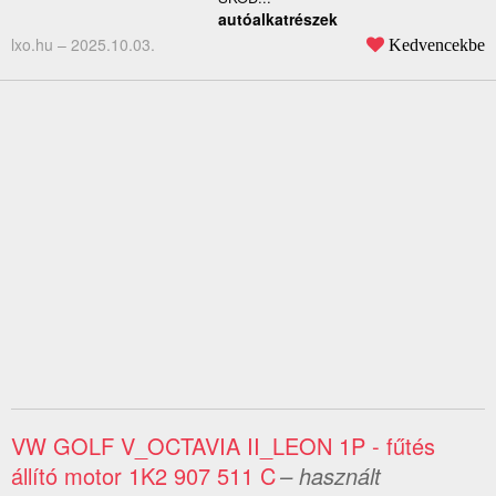
autóalkatrészek
lxo.hu –
2025.10.03.
Kedvencekbe
VW GOLF V_OCTAVIA II_LEON 1P - fűtés
állító motor 1K2 907 511 C
– használt