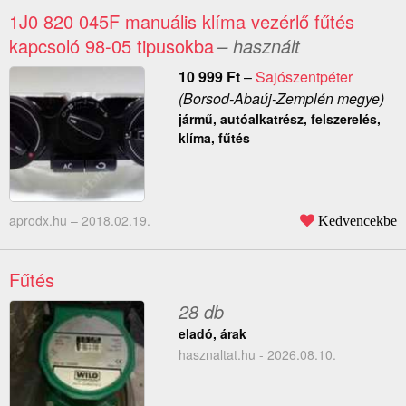
1J0 820 045F manuális klíma vezérlő fűtés
kapcsoló 98-05 tipusokba
– használt
10 999
Ft
–
Sajószentpéter
(Borsod-Abaúj-Zemplén megye)
jármű, autóalkatrész, felszerelés,
klíma, fűtés
aprodx.hu –
2018.02.19.
Kedvencekbe
Fűtés
28 db
eladó, árak
hasznaltat.hu - 2026.08.10.