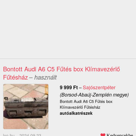
Bontott Audi A6 C5 Fűtés box Klímavezérlő
Fűtésház
– használt
9 999
Ft
–
Sajószentpéter
(Borsod-Abaúj-Zemplén megye)
Bontott Audi A6 C5 Fűtés box
Klímavezérlő Fűtésház
autóalkatrészek
lxo.hu –
2024.09.23.
Kedvencekbe