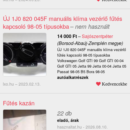
ÚJ 1J0 820 045F manuális klíma vezérlő fűtés
kapcsoló 98-05 típusokba
– nem használt
14 000
Ft
–
Sajószentpéter
(Borsod-Abaúj-Zemplén megye)
ÚJ 1J0 820 045F manuális klíma vezérlő
fűtés kapcsoló 98-05 típusokba
Volkswagen Golf GTI 99 Golf GTI 00-04
Golf GTI 05 Jetta 99 Jetta 00-04 Jetta 05
Passat 98-05 B5 Bora 98-05
autóalkatrészek
lxo.hu –
2023.02.13.
Kedvencekbe
Fűtés kazán
22 db
eladó, árak
hasznaltat.hu - 2026.08.10.