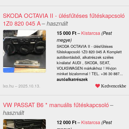
SKODA OCTAVIA II - ülésfűtéses fűtéskapcsoló
1Z0 820 045 A
– használt
15 000
Ft
–
Kistarcsa
(Pest
megye)
SKODA OCTAVIA II - ülésfűtéses
fűtéskapcsoló 1Z0 820 045 A Komplett
autóbontásból, alkatrészek széles
kínálata! AUDI , SKODA, SEAT,
VOLKSWAGEN márkákhoz ! Hívjon
minket bizalommal ! TEL. +36 30 887...
autóalkatrészek
lxo.hu –
2025.10.13.
Kedvencekbe
VW PASSAT B6 * manuális fűtéskapcsoló
–
használt
12 000
Ft
–
Kistarcsa
(Pest