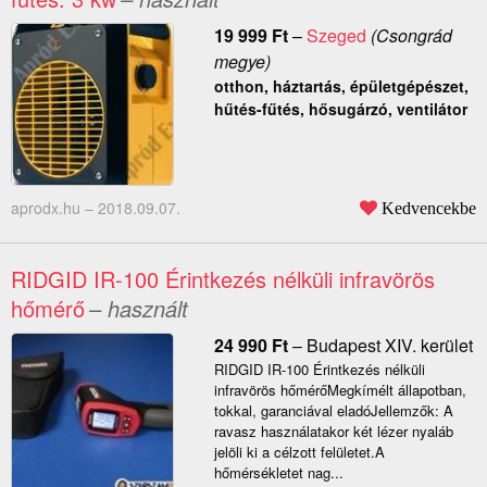
19 999
Ft
–
Szeged
(Csongrád
megye)
otthon, háztartás, épületgépészet,
hűtés-fűtés, hősugárzó, ventilátor
aprodx.hu –
2018.09.07.
Kedvencekbe
RIDGID IR-100 Érintkezés nélküli infravörös
hőmérő
– használt
24 990
Ft
–
Budapest XIV. kerület
RIDGID IR-100 Érintkezés nélküli
infravörös hőmérőMegkímélt állapotban,
tokkal, garanciával eladóJellemzők: A
ravasz használatakor két lézer nyaláb
jelöli ki a célzott felületet.A
hőmérsékletet nag...