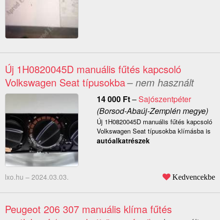
Új 1H0820045D manuális fűtés kapcsoló
Volkswagen Seat típusokba
– nem használt
14 000
Ft
–
Sajószentpéter
(Borsod-Abaúj-Zemplén megye)
Új 1H0820045D manuális fűtés kapcsoló
Volkswagen Seat típusokba klímásba is
autóalkatrészek
lxo.hu –
2024.03.03.
Kedvencekbe
Peugeot 206 307 manuális klíma fűtés