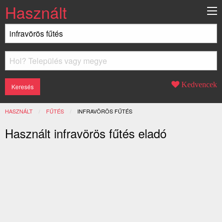
Használt
Kedvencek
HASZNÁLT
FŰTÉS
JELENLEGI:
INFRAVÖRÖS FŰTÉS
Használt infravörös fűtés eladó