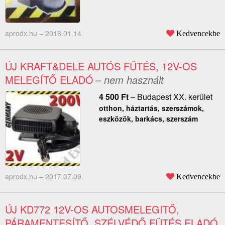
aprodx.hu –
2018.01.14.
Kedvencekbe
ÚJ KRAFT&DELE AUTÓS FŰTÉS, 12V-OS
MELEGÍTŐ ELADÓ
– nem használt
4 500
Ft
–
Budapest XX. kerület
otthon, háztartás, szerszámok,
eszközök, barkács, szerszám
aprodx.hu –
2017.07.09.
Kedvencekbe
ÚJ KD772 12V-OS AUTOSMELEGITŐ,
PÁRAMENTESÍTŐ, SZÉLVÉDŐ FÜTÉS ELADÓ