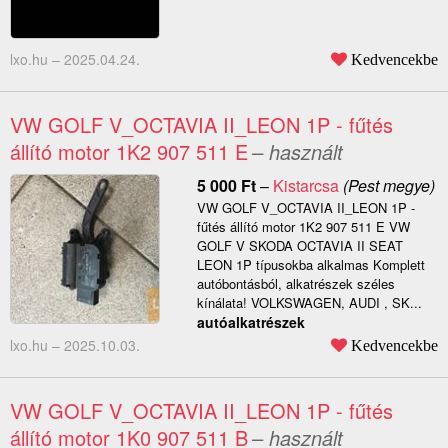
lxo.hu –
2025.04.24.
Kedvencekbe
VW GOLF V_OCTAVIA II_LEON 1P - fűtés
állító motor 1K2 907 511 E
– használt
5 000
Ft
–
Kistarcsa
(Pest megye)
VW GOLF V_OCTAVIA II_LEON 1P -
fűtés állító motor 1K2 907 511 E VW
GOLF V SKODA OCTAVIA II SEAT
LEON 1P típusokba alkalmas Komplett
autóbontásból, alkatrészek széles
kínálata! VOLKSWAGEN, AUDI , SK...
autóalkatrészek
lxo.hu –
2025.10.03.
Kedvencekbe
VW GOLF V_OCTAVIA II_LEON 1P - fűtés
állító motor 1K0 907 511 B
– használt