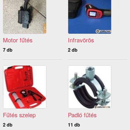
Motor fűtés
Infravörös
7 db
2 db
Fűtés szelep
Padló fűtés
2 db
11 db