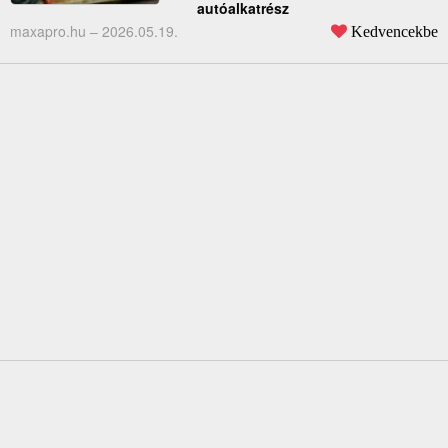
autóalkatrész
maxapro.hu –
2026.05.19.
Kedvencekbe