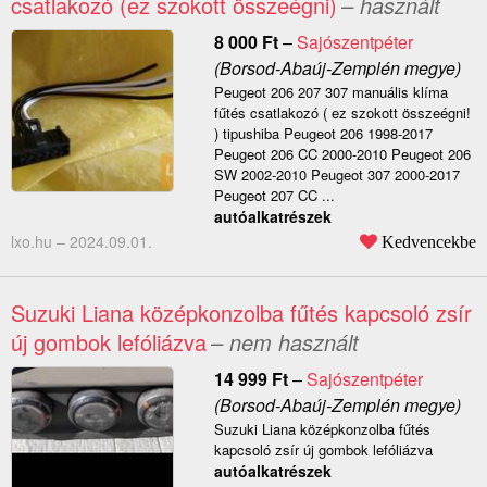
csatlakozó (ez szokott összeégni)
– használt
8 000
Ft
–
Sajószentpéter
(Borsod-Abaúj-Zemplén megye)
Peugeot 206 207 307 manuális klíma
fűtés csatlakozó ( ez szokott összeégni!
) tipushiba Peugeot 206 1998-2017
Peugeot 206 CC 2000-2010 Peugeot 206
SW 2002-2010 Peugeot 307 2000-2017
Peugeot 207 CC ...
autóalkatrészek
lxo.hu –
2024.09.01.
Kedvencekbe
Suzuki Liana középkonzolba fűtés kapcsoló zsír
új gombok lefóliázva
– nem használt
14 999
Ft
–
Sajószentpéter
(Borsod-Abaúj-Zemplén megye)
Suzuki Liana középkonzolba fűtés
kapcsoló zsír új gombok lefóliázva
autóalkatrészek