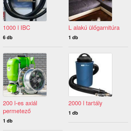
1000 l IBC
L alakú ülőgarnitúra
6 db
1 db
200 l-es axiál
2000 l tartály
permetező
1 db
1 db