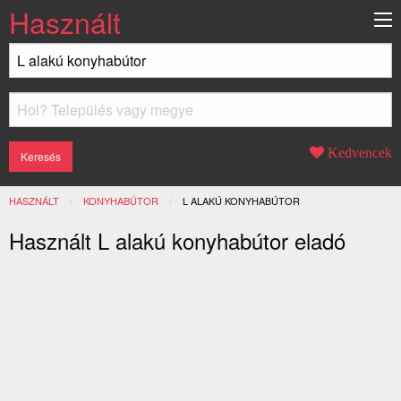
Használt
Kedvencek
HASZNÁLT
KONYHABÚTOR
JELENLEGI:
L ALAKÚ KONYHABÚTOR
Használt L alakú konyhabútor eladó