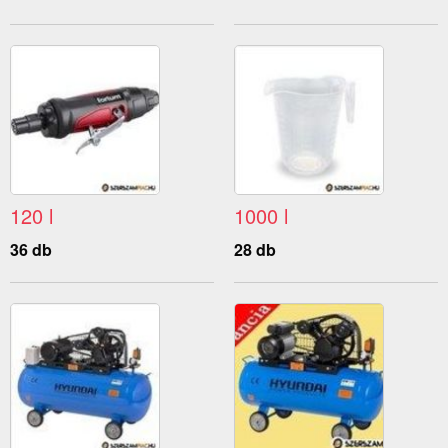
120 l
1000 l
36 db
28 db