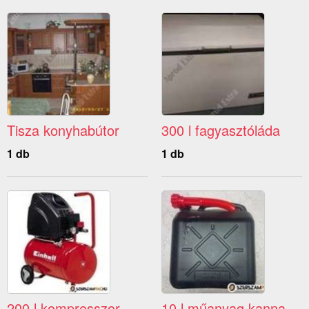
Tisza konyhabútor
300 l fagyasztóláda
1 db
1 db
200 l kompresszor
10 l műanyag kanna