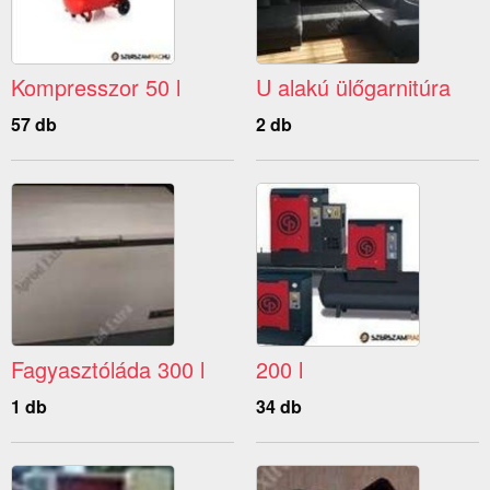
Kompresszor 50 l
U alakú ülőgarnitúra
57 db
2 db
Fagyasztóláda 300 l
200 l
1 db
34 db