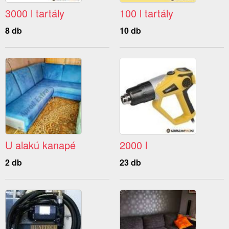
3000 l tartály
100 l tartály
8 db
10 db
U alakú kanapé
2000 l
2 db
23 db