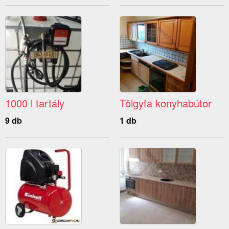
1000 l tartály
Tölgyfa konyhabútor
9 db
1 db