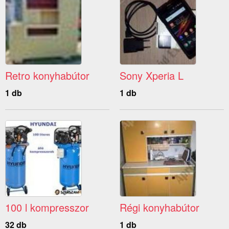
Retro konyhabútor
Sony Xperia L
1 db
1 db
100 l kompresszor
Régi konyhabútor
32 db
1 db