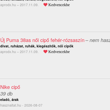
aprodx.hu –
2017.11.09.
Kedvencekbe
Új Puma 38as női cipő fehér-rózsaszín
– nem hasz
divat, ruházat, ruhák, kiegészítők, női cipők
aprodx.hu –
2017.11.09.
Kedvencekbe
Nike cipő
39 db
eladó, árak
hasznaltat.hu - 2026-08-07