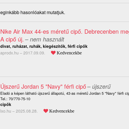
 leginkább hasonlóakat mutatjuk.
Nike Air Max 44-es méretű cipő. Debrecenben meg
A cipő új.
– nem használt
divat, ruházat, ruhák, kiegészítők, férfi cipők
aprodx.hu –
2017.09.09.
Kedvencekbe
Újszerű Jordan 5 "Navy" férfi cipő
– újszerű
Eladó a képen látható újszerű állapotú, 43-as méretű Jordan 5 "Navy" férfi c
Tel.: 70/770-75-10
cipők
lxo.hu –
2025.08.28.
Kedvencekbe