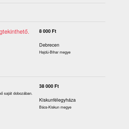
tekinthető.
8 000
Ft
Debrecen
Hajdú-Bihar megye
38 000
Ft
ipő saját dobozában.
Kiskunfélegyháza
Bács-Kiskun megye