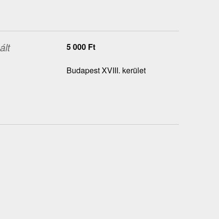
ált
5 000
Ft
Budapest XVIII. kerület