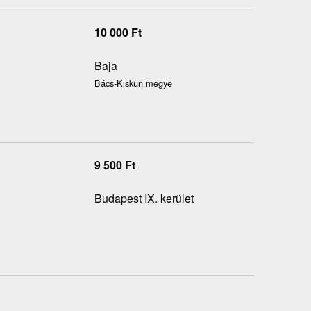
10 000
Ft
Baja
Bács-Kiskun megye
9 500
Ft
Budapest IX. kerület