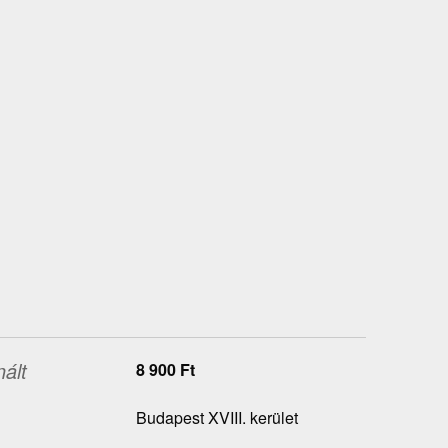
ált
8 900
Ft
Budapest XVIII. kerület