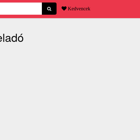
Kedvencek
eladó