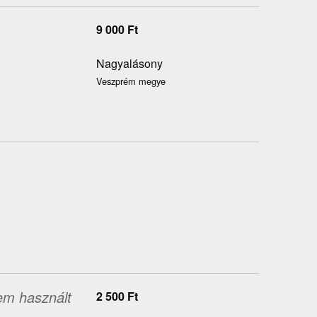
9 000
Ft
Nagyalásony
Veszprém megye
em használt
2 500
Ft