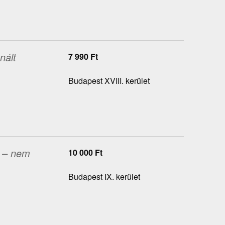
nált
7 990
Ft
Budapest XVIII. kerület
– nem
10 000
Ft
Budapest IX. kerület