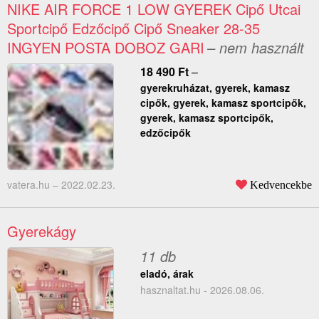
NIKE AIR FORCE 1 LOW GYEREK Cipő Utcai
Sportcipő Edzőcipő Cipő Sneaker 28-35
INGYEN POSTA DOBOZ GARI
– nem használt
18 490
Ft
–
gyerekruházat, gyerek, kamasz
cipők, gyerek, kamasz sportcipők,
gyerek, kamasz sportcipők,
edzőcipők
vatera.hu –
2022.02.23.
Kedvencekbe
Gyerekágy
11 db
eladó, árak
hasznaltat.hu - 2026.08.06.