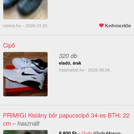
vatera.hu –
2026.03.20.
Kedvencekbe
Cipő
320 db
eladó, árak
hasznaltat.hu - 2026.08.06.
PRIMIGI Kislány bőr papucscipő 34-es BTH: 22
cm
– használt
8 800
Ft
–
Győr
(Győr-Moson-