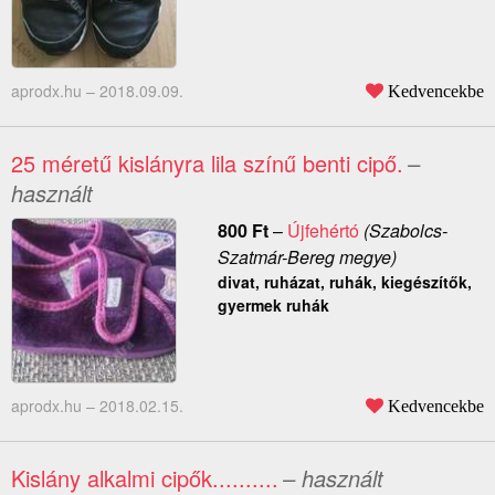
aprodx.hu –
2018.09.09.
Kedvencekbe
25 méretű kislányra lila színű benti cipő.
–
használt
800
Ft
–
Újfehértó
(Szabolcs-
Szatmár-Bereg megye)
divat, ruházat, ruhák, kiegészítők,
gyermek ruhák
aprodx.hu –
2018.02.15.
Kedvencekbe
Kislány alkalmi cipők..........
– használt