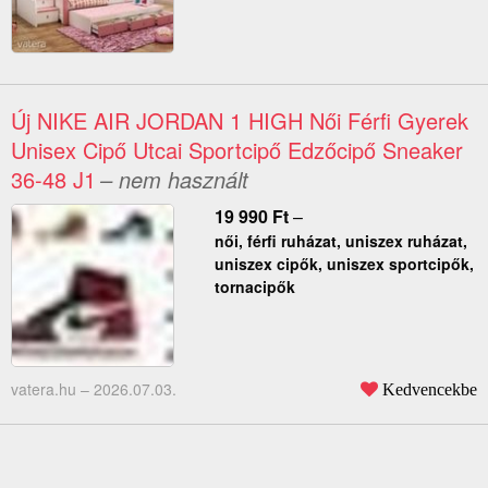
Új NIKE AIR JORDAN 1 HIGH Női Férfi Gyerek
Unisex Cipő Utcai Sportcipő Edzőcipő Sneaker
36-48 J1
– nem használt
19 990
Ft
–
női, férfi ruházat, uniszex ruházat,
uniszex cipők, uniszex sportcipők,
tornacipők
vatera.hu –
2026.07.03.
Kedvencekbe