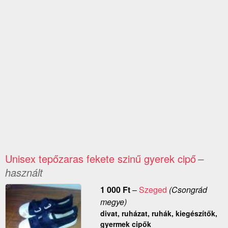
Unisex tepőzaras fekete szinű gyerek cipő
–
használt
1 000
Ft
–
Szeged
(Csongrád
megye)
divat, ruházat, ruhák, kiegészítők,
gyermek cipők