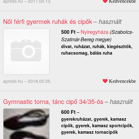
aprodx.hu –
2017.09.13.
Kedvencekbe
Női férfi gyermek ruhák és cipők
– használt
500
Ft
–
Nyíregyháza
(Szabolcs-
Szatmár-Bereg megye)
divat, ruházat, ruhák, kiegészítők,
ruhacsomag, bálás ruha
aprodx.hu –
2018.05.05.
Kedvencekbe
Gymnastic torna, tánc cipő 34/35-ös
– használt
600
Ft
–
gyerekruházat, gyerek, kamasz
cipők, gyerek, kamasz sportcipők,
gyerek, kamasz tornacipők