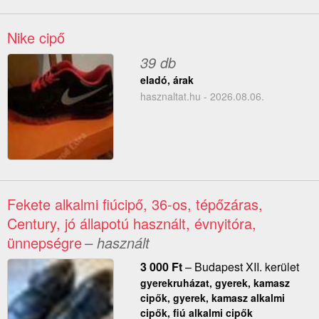
Nike cipő
39 db
eladó, árak
hasznaltat.hu - 2026.08.06.
Fekete alkalmi fiúcipő, 36-os, tépőzáras,
Century, jó állapotú használt, évnyitóra,
ünnepségre
– használt
3 000
Ft
–
Budapest XII. kerület
gyerekruházat, gyerek, kamasz
cipők, gyerek, kamasz alkalmi
cipők, fiú alkalmi cipők