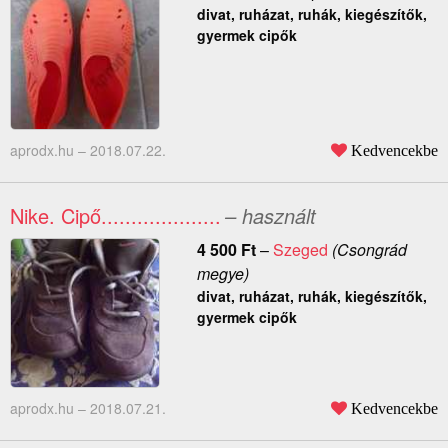
divat, ruházat, ruhák, kiegészítők,
gyermek cipők
aprodx.hu –
2018.07.22.
Kedvencekbe
Nike. Cipő....................
– használt
4 500
Ft
–
Szeged
(Csongrád
megye)
divat, ruházat, ruhák, kiegészítők,
gyermek cipők
aprodx.hu –
2018.07.21.
Kedvencekbe