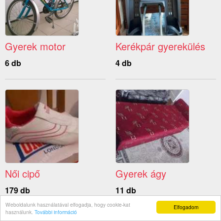
Gyerek motor
Kerékpár gyerekülés
6 db
4 db
Női cipő
Gyerek ágy
179 db
11 db
Weboldalunk használatával elfogadja, hogy cookie-kat
Elfogadom
használunk.
További információ