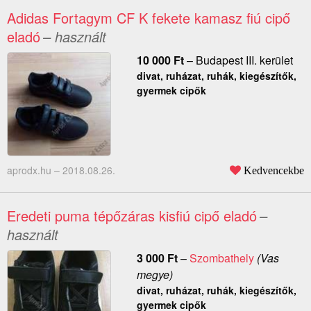
Adidas Fortagym CF K fekete kamasz fiú cipő
eladó
– használt
10 000
Ft
–
Budapest III. kerület
divat, ruházat, ruhák, kiegészítők,
gyermek cipők
aprodx.hu –
2018.08.26.
Kedvencekbe
Eredeti puma tépőzáras kisfiú cipő eladó
–
használt
3 000
Ft
–
Szombathely
(Vas
megye)
divat, ruházat, ruhák, kiegészítők,
gyermek cipők