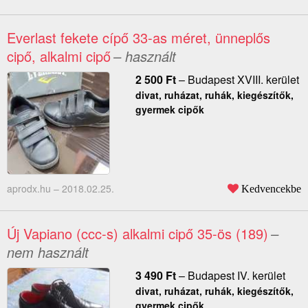
Everlast fekete cípő 33-as méret, ünneplős
cipő, alkalmi cipő
– használt
2 500
Ft
–
Budapest XVIII. kerület
divat, ruházat, ruhák, kiegészítők,
gyermek cipők
aprodx.hu –
2018.02.25.
Kedvencekbe
Új Vapiano (ccc-s) alkalmi cipő 35-ös (189)
–
nem használt
3 490
Ft
–
Budapest IV. kerület
divat, ruházat, ruhák, kiegészítők,
gyermek cipők