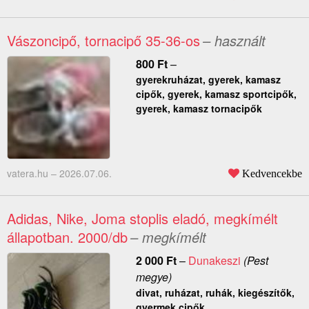
Vászoncipő, tornacipő 35-36-os
– használt
800
Ft
–
gyerekruházat, gyerek, kamasz
cipők, gyerek, kamasz sportcipők,
gyerek, kamasz tornacipők
vatera.hu –
2026.07.06.
Kedvencekbe
Adidas, Nike, Joma stoplis eladó, megkímélt
állapotban. 2000/db
– megkímélt
2 000
Ft
–
Dunakeszi
(Pest
megye)
divat, ruházat, ruhák, kiegészítők,
gyermek cipők