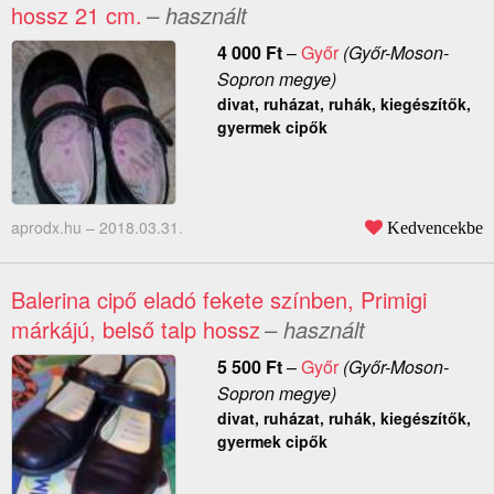
hossz 21 cm.
– használt
4 000
Ft
–
Győr
(Győr-Moson-
Sopron megye)
divat, ruházat, ruhák, kiegészítők,
gyermek cipők
aprodx.hu –
2018.03.31.
Kedvencekbe
Balerina cipő eladó fekete színben, Primigi
márkájú, belső talp hossz
– használt
5 500
Ft
–
Győr
(Győr-Moson-
Sopron megye)
divat, ruházat, ruhák, kiegészítők,
gyermek cipők