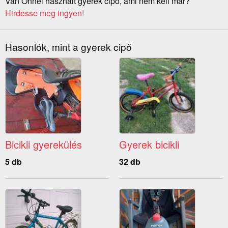
Van Önnél használt gyerek cipő, ami nem kell már?
Hirdesse meg ingyen!
Hasonlók, mint a gyerek cipő
Bicikli gyerekülés
Gyerek bicikli
5 db
32 db