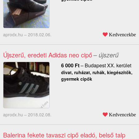
aprodx.hu –
2018.02.06.
Kedvencekbe
Újszerű, eredeti Adidas neo cipő
– újszerű
6 000
Ft
–
Budapest XX. kerület
divat, ruházat, ruhák, kiegészítők,
gyermek cipők
aprodx.hu –
2018.02.08.
Kedvencekbe
Balerina fekete tavaszi cipő eladó, belső talp