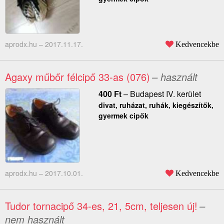
aprodx.hu –
2017.11.17.
Kedvencekbe
Agaxy műbőr félcipő 33-as (076)
– használt
400
Ft
–
Budapest IV. kerület
divat, ruházat, ruhák, kiegészítők,
gyermek cipők
aprodx.hu –
2017.10.01.
Kedvencekbe
Tudor tornacipő 34-es, 21, 5cm, teljesen új!
–
nem használt