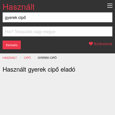
Használt
Kedvencek
HASZNÁLT
CIPŐ
JELENLEGI:
GYEREK CIPŐ
Használt gyerek cipő eladó