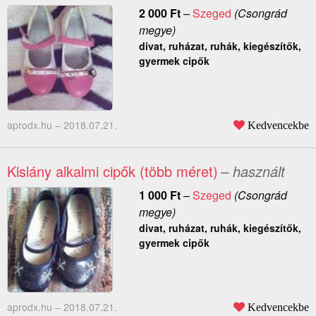
2 000
Ft
–
Szeged
(Csongrád
megye)
divat, ruházat, ruhák, kiegészítők,
gyermek cipők
aprodx.hu –
2018.07.21.
Kedvencekbe
Kislány alkalmi cipők (több méret)
– használt
1 000
Ft
–
Szeged
(Csongrád
megye)
divat, ruházat, ruhák, kiegészítők,
gyermek cipők
aprodx.hu –
2018.07.21.
Kedvencekbe