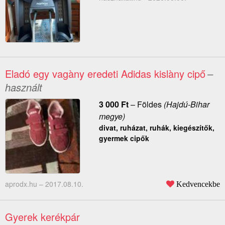
Eladó egy vagàny eredeti Adidas kislàny cipő
–
használt
3 000
Ft
–
Földes
(Hajdú-Bihar
megye)
divat, ruházat, ruhák, kiegészítők,
gyermek cipők
aprodx.hu –
2017.08.10.
Kedvencekbe
Gyerek kerékpár