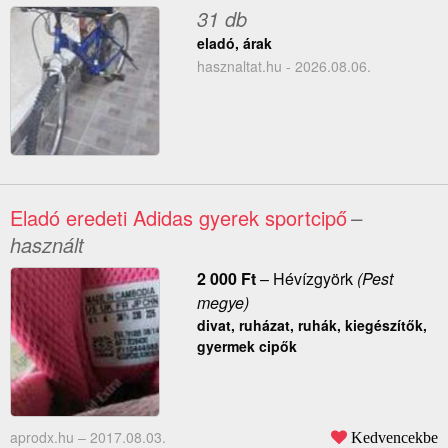
31 db
eladó, árak
hasznaltat.hu - 2026.08.06.
Eladó eredeti Adidas gyerek sportcipő
–
használt
2 000
Ft
–
Hévízgyörk
(Pest
megye)
divat, ruházat, ruhák, kiegészítők,
gyermek cipők
aprodx.hu –
2017.08.03.
Kedvencekbe