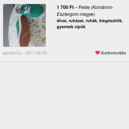
1 700
Ft
–
Réde
(Komárom-
Esztergom megye)
divat, ruházat, ruhák, kiegészítők,
gyermek cipők
aprodx.hu –
2017.09.05.
Kedvencekbe