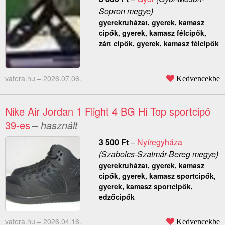
Sopron megye)
gyerekruházat, gyerek, kamasz
cipők, gyerek, kamasz félcipők,
zárt cipők, gyerek, kamasz félcipők
vatera.hu –
2026.07.06.
Kedvencekbe
Nike Air Jordan 1 Flight 4 BG Hi Top sportcipő
39-es
– használt
3 500
Ft
–
Nyíregyháza
(Szabolcs-Szatmár-Bereg megye)
gyerekruházat, gyerek, kamasz
cipők, gyerek, kamasz sportcipők,
gyerek, kamasz sportcipők,
edzőcipők
vatera.hu –
2026.04.16.
Kedvencekbe