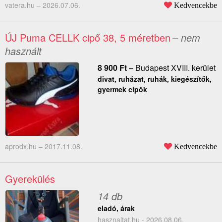
vatera.hu –
2026.07.06.
Kedvencekbe
ÚJ Puma CELLK cipő 38, 5 méretben
– nem
használt
8 900
Ft
–
Budapest XVIII. kerület
divat, ruházat, ruhák, kiegészítők,
gyermek cipők
aprodx.hu –
2017.11.08.
Kedvencekbe
Gyerekülés
14 db
eladó, árak
hasznaltat.hu - 2026.08.06.