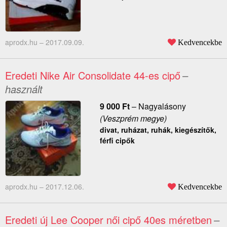
aprodx.hu –
2017.09.09.
Kedvencekbe
Eredeti Nike Air Consolidate 44-es cipő
–
használt
9 000
Ft
–
Nagyalásony
(Veszprém megye)
divat, ruházat, ruhák, kiegészítők,
férfi cipők
aprodx.hu –
2017.12.06.
Kedvencekbe
Eredeti új Lee Cooper női cipő 40es méretben
–