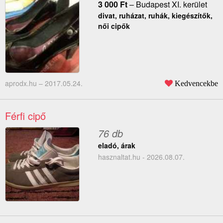
3 000
Ft
–
Budapest XI. kerület
divat, ruházat, ruhák, kiegészítők,
női cipők
aprodx.hu –
2017.05.24.
Kedvencekbe
Férfi cipő
76 db
eladó, árak
hasznaltat.hu - 2026.08.07.