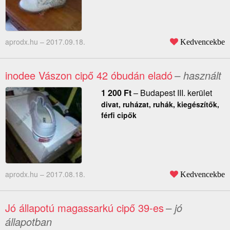
aprodx.hu –
2017.09.18.
Kedvencekbe
inodee Vászon cipő 42 óbudán eladó
– használt
1 200
Ft
–
Budapest III. kerület
divat, ruházat, ruhák, kiegészítők,
férfi cipők
aprodx.hu –
2017.08.18.
Kedvencekbe
Jó állapotú magassarkú cipő 39-es
– jó
állapotban