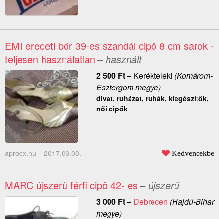
EMI eredeti bőr 39-es szandál cipő 8 cm sarok -
teljesen használatlan
– használt
2 500
Ft
–
Kerékteleki
(Komárom-
Esztergom megye)
divat, ruházat, ruhák, kiegészítők,
női cipők
aprodx.hu –
2017.06.08.
Kedvencekbe
MARC újszerű férfi cipö 42- es
– újszerű
3 000
Ft
–
Debrecen
(Hajdú-Bihar
megye)