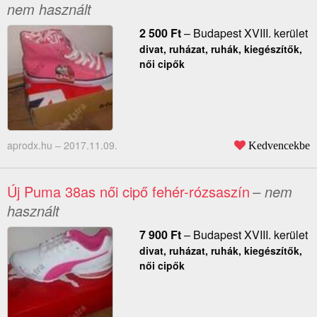
nem használt
2 500
Ft
–
Budapest XVIII. kerület
divat, ruházat, ruhák, kiegészítők,
női cipők
aprodx.hu –
2017.11.09.
Kedvencekbe
Új Puma 38as női cipő fehér-rózsaszín
– nem
használt
7 900
Ft
–
Budapest XVIII. kerület
divat, ruházat, ruhák, kiegészítők,
női cipők