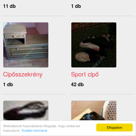
11 db
1 db
Cipősszekrény
Sport cipő
1 db
42 db
Weboldalunk használatával elfogadja, hogy cookie-kat
Elfogadom
használunk.
További információ