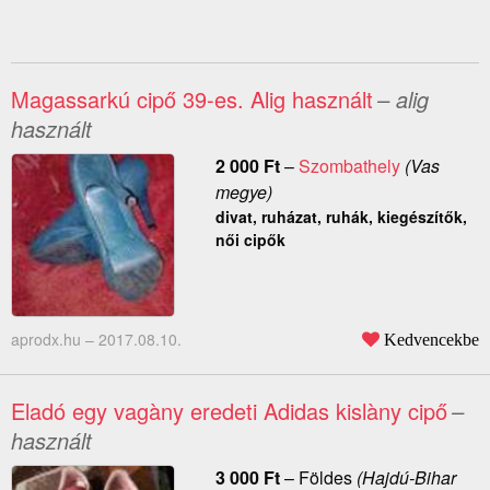
Magassarkú cipő 39-es. Alig használt
– alig
használt
2 000
Ft
–
Szombathely
(Vas
megye)
divat, ruházat, ruhák, kiegészítők,
női cipők
aprodx.hu –
2017.08.10.
Kedvencekbe
Eladó egy vagàny eredeti Adidas kislàny cipő
–
használt
3 000
Ft
–
Földes
(Hajdú-Bihar