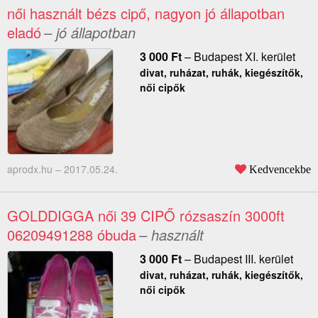
női használt bézs cipő, nagyon jó állapotban
eladó
– jó állapotban
3 000
Ft
–
Budapest XI. kerület
divat, ruházat, ruhák, kiegészítők,
női cipők
aprodx.hu –
2017.05.24.
Kedvencekbe
GOLDDIGGA női 39 CIPŐ rózsaszín 3000ft
06209491288 óbuda
– használt
3 000
Ft
–
Budapest III. kerület
divat, ruházat, ruhák, kiegészítők,
női cipők