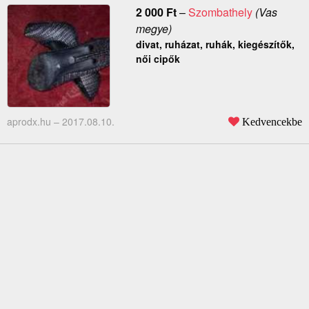
2 000
Ft
–
Szombathely
(Vas
megye)
divat, ruházat, ruhák, kiegészítők,
női cipők
aprodx.hu –
2017.08.10.
Kedvencekbe