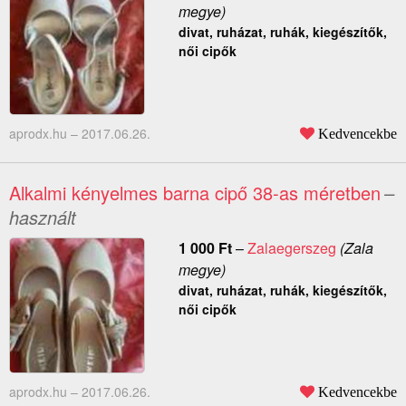
megye)
divat, ruházat, ruhák, kiegészítők,
női cipők
aprodx.hu –
2017.06.26.
Kedvencekbe
Alkalmi kényelmes barna cipő 38-as méretben
–
használt
1 000
Ft
–
Zalaegerszeg
(Zala
megye)
divat, ruházat, ruhák, kiegészítők,
női cipők
aprodx.hu –
2017.06.26.
Kedvencekbe