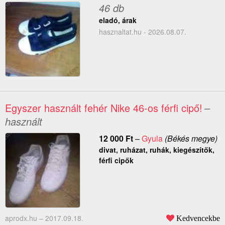
46 db
eladó, árak
hasznaltat.hu - 2026.08.07.
Egyszer használt fehér Nike 46-os férfi cipő!
–
használt
12 000
Ft
–
Gyula
(Békés megye)
divat, ruházat, ruhák, kiegészítők,
férfi cipők
aprodx.hu –
2017.09.18.
Kedvencekbe