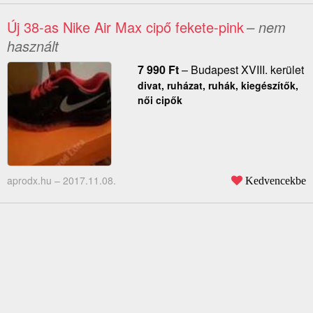
Új 38-as Nike Air Max cipő fekete-pink
– nem
használt
7 990
Ft
–
Budapest XVIII. kerület
divat, ruházat, ruhák, kiegészítők,
női cipők
aprodx.hu –
2017.11.08.
Kedvencekbe