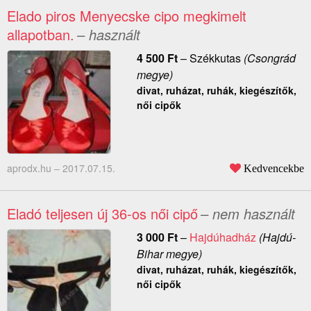
Elado piros Menyecske cipo megkimelt
allapotban.
– használt
4 500
Ft
–
Székkutas
(Csongrád
megye)
divat, ruházat, ruhák, kiegészítők,
női cipők
aprodx.hu –
2017.07.15.
Kedvencekbe
Eladó teljesen új 36-os női cipő
– nem használt
3 000
Ft
–
Hajdúhadház
(Hajdú-
Bihar megye)
divat, ruházat, ruhák, kiegészítők,
női cipők