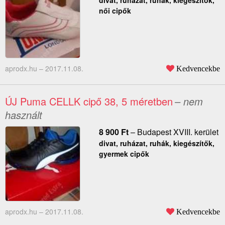
divat, ruházat, ruhák, kiegészítők,
női cipők
aprodx.hu –
2017.11.08.
Kedvencekbe
ÚJ Puma CELLK cipő 38, 5 méretben
– nem
használt
8 900
Ft
–
Budapest XVIII. kerület
divat, ruházat, ruhák, kiegészítők,
gyermek cipők
aprodx.hu –
2017.11.08.
Kedvencekbe