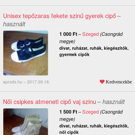
Unisex tepőzaras fekete szinű gyerek cipő
–
használt
1 000
Ft
–
Szeged
(Csongrád
megye)
divat, ruházat, ruhák, kiegészítők,
gyermek cipők
aprodx.hu –
2017.09.18.
Kedvencekbe
Női csipkes atmeneti cipő vaj szinu
– használt
1 500
Ft
–
Szeged
(Csongrád
megye)
divat, ruházat, ruhák, kiegészítők,
női cipők