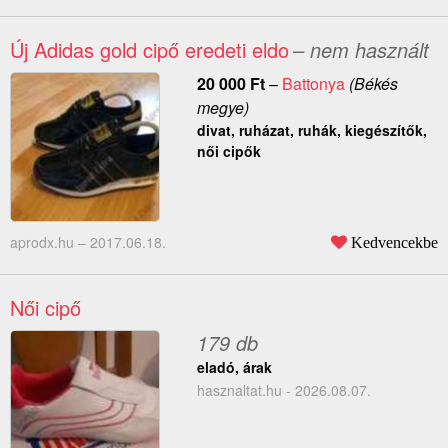
Új Adidas gold cipő eredeti eldo
– nem használt
20 000
Ft
–
Battonya
(Békés
megye)
divat, ruházat, ruhák, kiegészítők,
női cipők
aprodx.hu –
2017.06.18.
Kedvencekbe
Női cipő
179 db
eladó, árak
hasznaltat.hu - 2026.08.07.