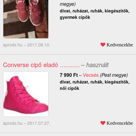
megye)
divat, ruházat, ruhák, kiegészítők,
gyermek cipők
aprodx.hu –
2017.08.10.
Kedvencekbe
Converse cipő eladó ...........
– használt
7 990
Ft
–
Vecsés
(Pest megye)
divat, ruházat, ruhák, kiegészítők,
női cipők
aprodx.hu –
2017.07.27.
Kedvencekbe