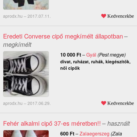
aprodx.hu –
2017.07.11.
Kedvencekbe
Eredeti Converse cipő megkímélt állapotban
–
megkímélt
10 000
Ft
–
Gyál
(Pest megye)
divat, ruházat, ruhák, kiegészítők,
női cipők
aprodx.hu –
2017.06.29.
Kedvencekbe
Fehér alkalmi cipő 37-es méretben!!
– használt
600
Ft
–
Zalaegerszeg
(Zala