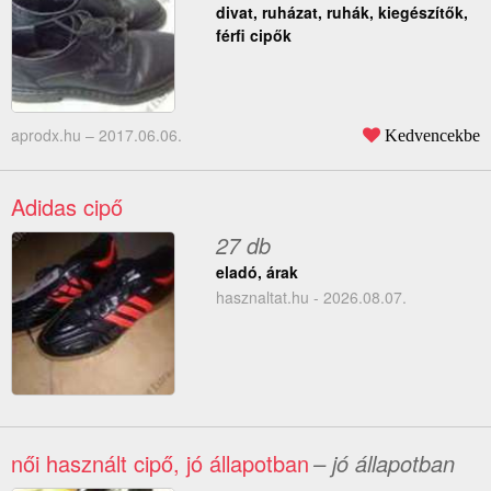
divat, ruházat, ruhák, kiegészítők,
férfi cipők
aprodx.hu –
2017.06.06.
Kedvencekbe
Adidas cipő
27 db
eladó, árak
hasznaltat.hu - 2026.08.07.
női használt cipő, jó állapotban
– jó állapotban