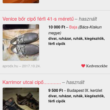
Venice bőr cipő férfi 41-s méretű
– használt
10 000
Ft
–
Baja
(Bács-Kiskun
megye)
divat, ruházat, ruhák, kiegészítők,
férfi cipők
aprodx.hu –
2017.10.24.
Kedvencekbe
Karrimor utcai cipő............
– használt
9 500
Ft
–
Budapest IX. kerület
divat, ruházat, ruhák, kiegészítők,
férfi cipők