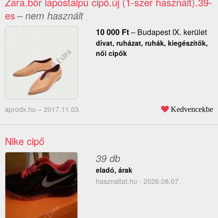
Zara.bőr lapostalpú cipő.új (1-szer használt).39-
es
– nem használt
10 000
Ft
–
Budapest IX. kerület
divat, ruházat, ruhák, kiegészítők,
női cipők
aprodx.hu –
2017.11.03.
Kedvencekbe
Nike cipő
39 db
eladó, árak
hasznaltat.hu - 2026.08.07.