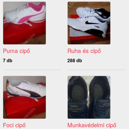
Puma cipő
Ruha és cipő
7 db
288 db
Foci cipő
Munkavédelmi cipő