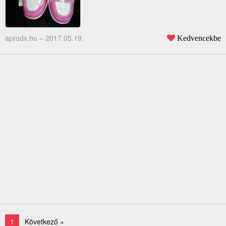
aprodx.hu –
2017.05.19.
Kedvencekbe
1
Következő »