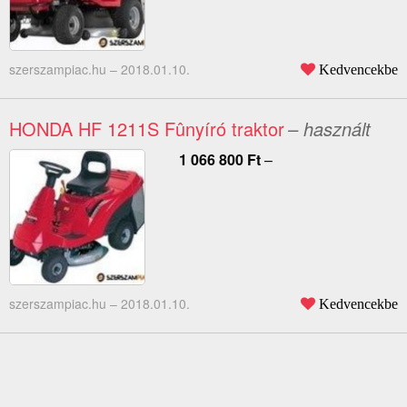
szerszampiac.hu –
2018.01.10.
Kedvencekbe
HONDA HF 1211S Fûnyíró traktor
– használt
1 066 800
Ft
–
szerszampiac.hu –
2018.01.10.
Kedvencekbe