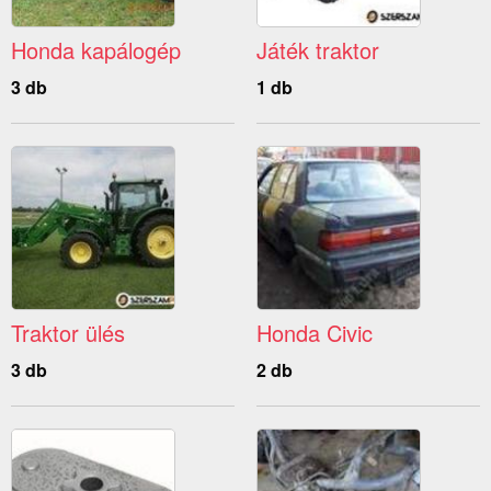
Honda kapálogép
Játék traktor
3 db
1 db
Traktor ülés
Honda Civic
3 db
2 db