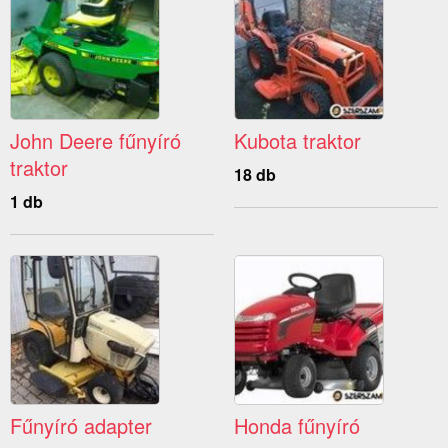
John Deere fűnyíró
Kubota traktor
traktor
18 db
1 db
Fűnyíró adapter
Honda fűnyíró