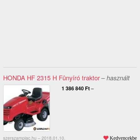
HONDA HF 2315 H Fûnyíró traktor
– használt
1 386 840
Ft
–
szerszampiac.hu –
2018.01.10.
Kedvencekbe