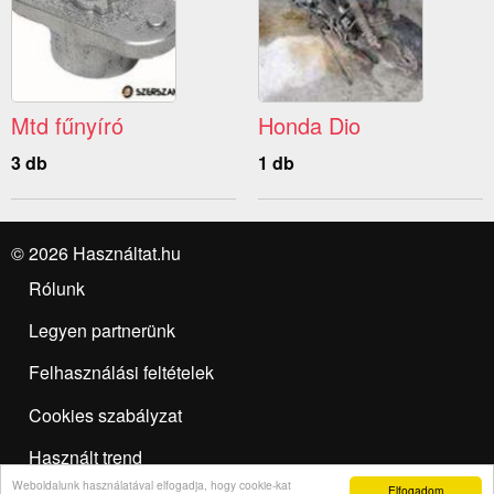
Mtd fűnyíró
Honda Dio
3 db
1 db
© 2026 Használtat.hu
Rólunk
Legyen partnerünk
Felhasználási feltételek
Cookies szabályzat
Használt trend
Weboldalunk használatával elfogadja, hogy cookie-kat
Elfogadom