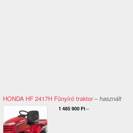
HONDA HF 2417H Fûnyíró traktor
– használt
1 485 900
Ft
–