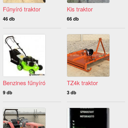
Fűnyíró traktor
Kis traktor
46 db
66 db
Benzines fűnyíró
TZ4k traktor
9 db
3 db