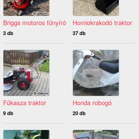
Briggs motoros fűnyíró
Homlokrakodó traktor
3 db
37 db
Fűkasza traktor
Honda robogó
9 db
20 db