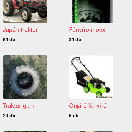
Japán traktor
Fűnyíró motor
84 db
34 db
Traktor gumi
Önjáró fűnyíró
20 db
6 db