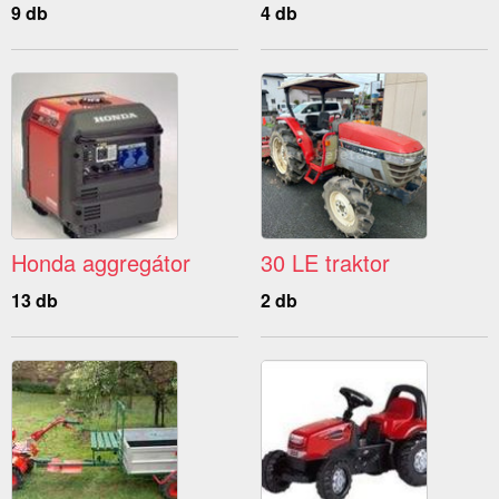
9 db
4 db
Honda aggregátor
30 LE traktor
13 db
2 db