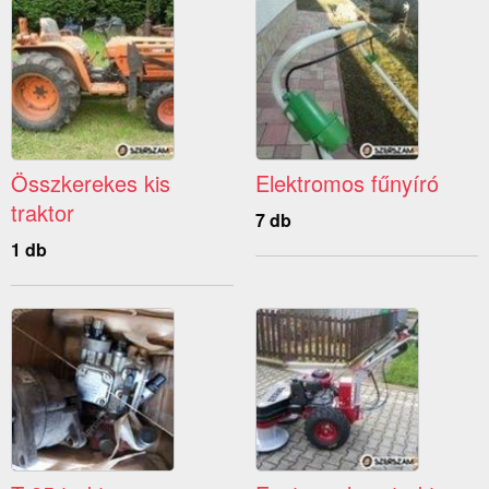
Összkerekes kis
Elektromos fűnyíró
traktor
7 db
1 db