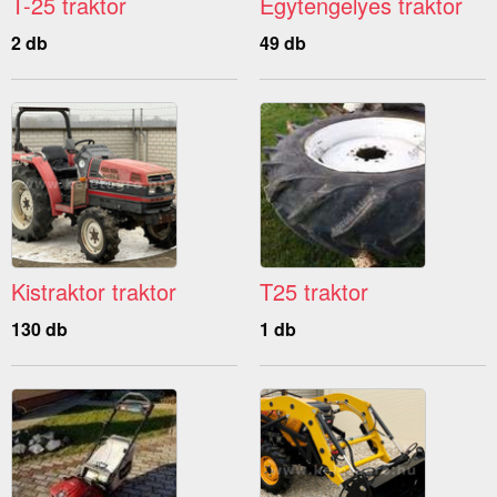
T-25 traktor
Egytengelyes traktor
2 db
49 db
Kistraktor traktor
T25 traktor
130 db
1 db