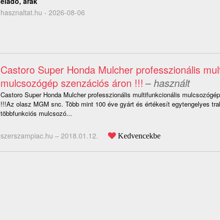
eladó, árak
hasznaltat.hu - 2026-08-06
Castoro Super Honda Mulcher professzionális mult
mulcsozógép szenzációs áron !!!
– használt
Castoro Super Honda Mulcher professzionális multifunkcionális mulcsozógé
!!!Az olasz MGM snc. Több mint 100 éve gyárt és értékesít egytengelyes tra
többfunkciós mulcsozó...
szerszampiac.hu –
2018.01.12.
Kedvencekbe