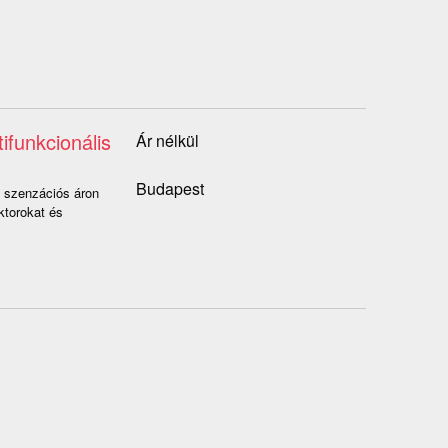
ifunkcionális
Ár nélkül
Budapest
p szenzációs áron
ktorokat és