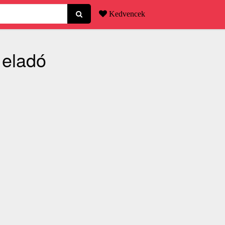
Kedvencek
 eladó