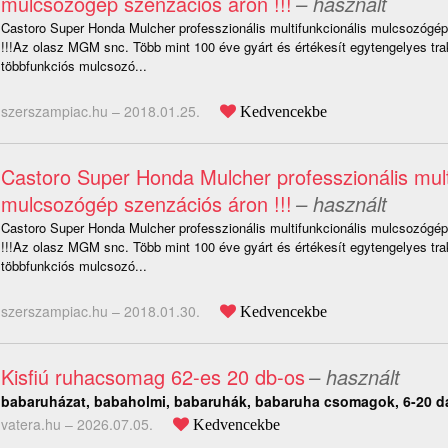
mulcsozógép szenzációs áron !!!
– használt
Castoro Super Honda Mulcher professzionális multifunkcionális mulcsozógé
!!!Az olasz MGM snc. Több mint 100 éve gyárt és értékesít egytengelyes tra
többfunkciós mulcsozó...
szerszampiac.hu –
2018.01.25.
Kedvencekbe
Castoro Super Honda Mulcher professzionális mult
mulcsozógép szenzációs áron !!!
– használt
Castoro Super Honda Mulcher professzionális multifunkcionális mulcsozógé
!!!Az olasz MGM snc. Több mint 100 éve gyárt és értékesít egytengelyes tra
többfunkciós mulcsozó...
szerszampiac.hu –
2018.01.30.
Kedvencekbe
Kisfiú ruhacsomag 62-es 20 db-os
– használt
babaruházat, babaholmi, babaruhák, babaruha csomagok, 6-20 d
vatera.hu –
2026.07.05.
Kedvencekbe