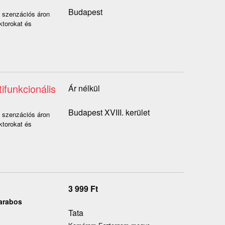
Budapest
p szenzációs áron
ktorokat és
ifunkcionális
Ár nélkül
Budapest XVIII. kerület
p szenzációs áron
ktorokat és
3 999
Ft
arabos
Tata