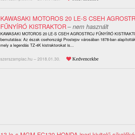
KAWASAKI MOTOROS 20 LE-S CSEH AGROST
FŰNYÍRÓ KISTRAKTOR
– nem használt
KAWASAKI MOTOROS 20 LE-S CSEH AGROSTROJ FŰNYÍRÓ KISTRAKTO
bemutatása: Az észak csehországi Prostejov városában 1878-ban alapították 
mely a legendás TZ-4K kistraktorokat is...
szerszampiac.hu –
2018.01.30.
Kedvencekbe
13 le-s MGM FC130 HONDA ipari kivitelű síkelőké