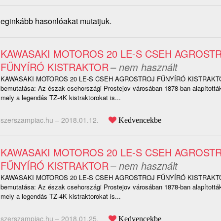
 leginkább hasonlóakat mutatjuk.
KAWASAKI MOTOROS 20 LE-S CSEH AGROST
FŰNYÍRÓ KISTRAKTOR
– nem használt
KAWASAKI MOTOROS 20 LE-S CSEH AGROSTROJ FŰNYÍRÓ KISTRAKTO
bemutatása: Az észak csehországi Prostejov városában 1878-ban alapították 
mely a legendás TZ-4K kistraktorokat is...
szerszampiac.hu –
2018.01.12.
Kedvencekbe
KAWASAKI MOTOROS 20 LE-S CSEH AGROST
FŰNYÍRÓ KISTRAKTOR
– nem használt
KAWASAKI MOTOROS 20 LE-S CSEH AGROSTROJ FŰNYÍRÓ KISTRAKTO
bemutatása: Az észak csehországi Prostejov városában 1878-ban alapították 
mely a legendás TZ-4K kistraktorokat is...
szerszampiac.hu –
2018.01.25.
Kedvencekbe