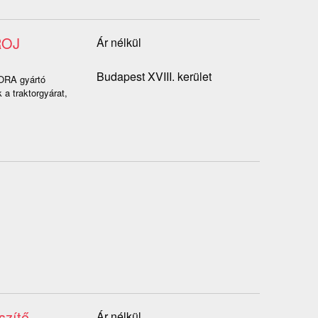
ROJ
Ár nélkül
Budapest XVIII. kerület
RA gyártó
a traktorgyárat,
szítő-
Ár nélkül