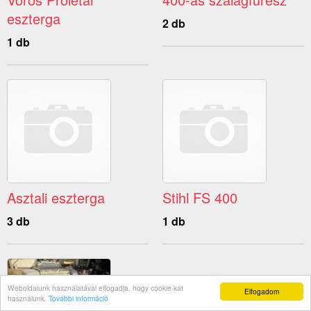
eszterga
2 db
1 db
Asztali eszterga
Stihl FS 400
3 db
1 db
Weboldalunk használatával elfogadja, hogy cookie-kat
Elfogadom
használunk.
További információ