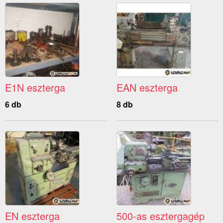
E1N eszterga
EAN eszterga
6 db
8 db
EN eszterga
500-as esztergagép