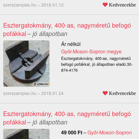
szerszampiac.hu –
2018.01.12.
Kedvencekbe
Esztergatokmány, 400-as, nagyméretű befogó
pofákkal
– jó állapotban
Ár nélkül
Győr-Moson-Sopron megye
Esztergatokmány, 400-as, nagyméretű
befogó pofákkal, jó állapotban eladó.30-
874-4176
szerszampiac.hu –
2018.01.24.
Kedvencekbe
Esztergatokmány, 400-as, nagyméretű befogó
pofákkal
– jó állapotban
49 000
Ft
–
Győr-Moson-Sopron