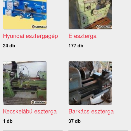
Hyundai esztergagép
E eszterga
24 db
177 db
Kecskelábú eszterga
Barkács eszterga
1 db
37 db