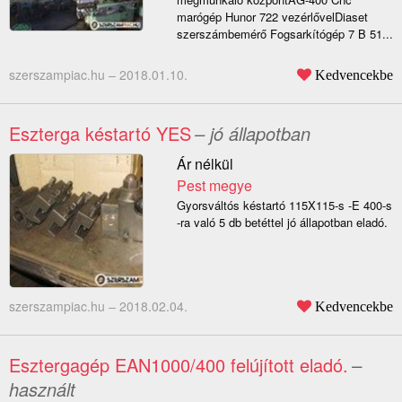
marógép Hunor 722 vezérlővelDiaset
szerszámbemérő Fogsarkítógép 7 B 51...
szerszampiac.hu –
2018.01.10.
Kedvencekbe
Eszterga késtartó YES
– jó állapotban
Ár nélkül
Pest megye
Gyorsváltós késtartó 115X115-s -E 400-s
-ra való 5 db betéttel jó állapotban eladó.
szerszampiac.hu –
2018.02.04.
Kedvencekbe
Esztergagép EAN1000/400 felújított eladó.
–
használt