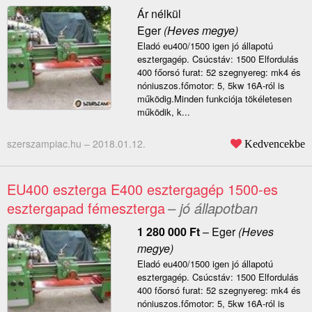
Ár nélkül
Eger
(Heves megye)
Eladó eu400/1500 igen jó állapotú
esztergagép. Csúcstáv: 1500 Elfordulás
400 főorsó furat: 52 szegnyereg: mk4 és
nóniuszos.főmotor: 5, 5kw 16A-ról is
működig.Minden funkciója tökéletesen
működik, k...
szerszampiac.hu –
2018.01.12.
Kedvencekbe
EU400 eszterga E400 esztergagép 1500-es
esztergapad fémeszterga
– jó állapotban
1 280 000
Ft
–
Eger
(Heves
megye)
Eladó eu400/1500 igen jó állapotú
esztergagép. Csúcstáv: 1500 Elfordulás
400 főorsó furat: 52 szegnyereg: mk4 és
nóniuszos.főmotor: 5, 5kw 16A-ról is