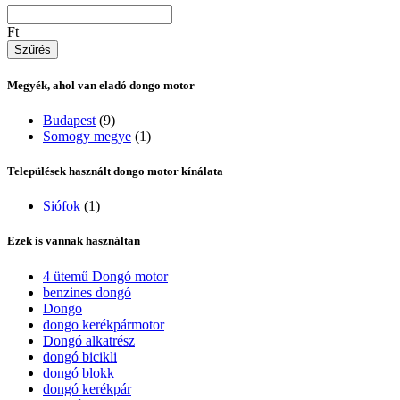
Ft
Megyék, ahol van eladó dongo motor
Budapest
(9)
Somogy megye
(1)
Települések használt dongo motor kínálata
Siófok
(1)
Ezek is vannak használtan
4 ütemű Dongó motor
benzines dongó
Dongo
dongo kerékpármotor
Dongó alkatrész
dongó bicikli
dongó blokk
dongó kerékpár