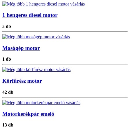
1 hengeres diesel motor
3 db
Mosógép motor
1 db
Körfűrész motor
42 db
Motorkerékpár emelő
13 db