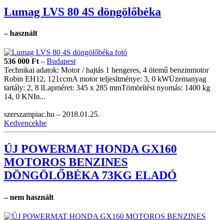
Lumag LVS 80 4S döngölőbéka
– használt
536 000
Ft
–
Budapest
Technikai adatok: Motor / hajtás 1 hengeres, 4 ütemű benzinmotor
Robin EH12, 121ccmA motor teljesítménye: 3, 0 kWÜzemanyag
tartály: 2, 8 lLapméret: 345 x 285 mmTömörítési nyomás: 1400 kg
14, 0 KNIn...
szerszampiac.hu –
2018.01.25.
Kedvencekbe
ÚJ POWERMAT HONDA GX160
MOTOROS BENZINES
DÖNGÖLŐBÉKA 73KG ELADÓ
– nem használt