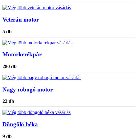
Veterán motor
5 db
Motorkerékpár
280 db
Nagy robogó motor
22 db
Döngölő béka
9 db