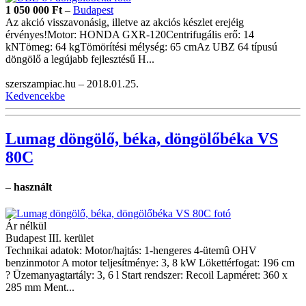
1 050 000
Ft
–
Budapest
Az akció visszavonásig, illetve az akciós készlet erejéig
érvényes!Motor: HONDA GXR-120Centrifugális erő: 14
kNTömeg: 64 kgTömörítési mélység: 65 cmAz UBZ 64 típusú
döngölő a legújabb fejlesztésű H...
szerszampiac.hu –
2018.01.25.
Kedvencekbe
Lumag döngölő, béka, döngölőbéka VS
80C
– használt
Ár nélkül
Budapest III. kerület
Technikai adatok: Motor/hajtás: 1-hengeres 4-ütemû OHV
benzinmotor A motor teljesítménye: 3, 8 kW Lökettérfogat: 196 cm
? Üzemanyagtartály: 3, 6 l Start rendszer: Recoil Lapméret: 360 x
285 mm Ment...