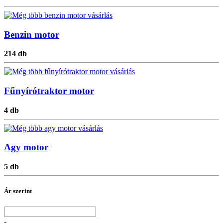
Benzin motor
214 db
Fűnyírótraktor motor
4 db
Agy motor
5 db
Ár szerint
-