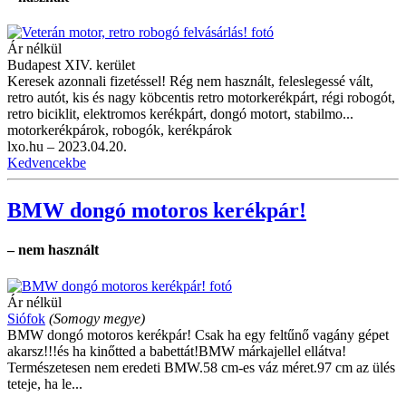
Ár nélkül
Budapest XIV. kerület
Keresek azonnali fizetéssel! Rég nem használt, feleslegessé vált,
retro autót, kis és nagy köbcentis retro motorkerékpárt, régi robogót,
retro biciklit, elektromos kerékpárt, dongó motort, stabilmo...
motorkerékpárok, robogók, kerékpárok
lxo.hu –
2023.04.20.
Kedvencekbe
BMW dongó motoros kerékpár!
– nem használt
Ár nélkül
Siófok
(Somogy megye)
BMW dongó motoros kerékpár! Csak ha egy feltűnő vagány gépet
akarsz!!!és ha kinőtted a babettát!BMW márkajellel ellátva!
Természetesen nem eredeti BMW.58 cm-es váz méret.97 cm az ülés
teteje, ha le...