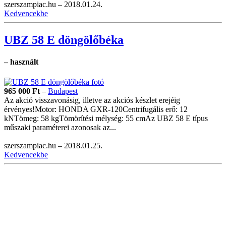
szerszampiac.hu –
2018.01.24.
Kedvencekbe
UBZ 58 E döngölőbéka
– használt
965 000
Ft
–
Budapest
Az akció visszavonásig, illetve az akciós készlet erejéig
érvényes!Motor: HONDA GXR-120Centrifugális erő: 12
kNTömeg: 58 kgTömörítési mélység: 55 cmAz UBZ 58 E típus
műszaki paraméterei azonosak az...
szerszampiac.hu –
2018.01.25.
Kedvencekbe