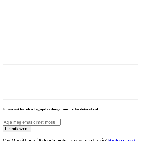
Értesítést kérek a legújabb
dongo motor
hirdetésekről
Van Önnél használt dongo motor, ami nem kell már?
Hirdesse meg