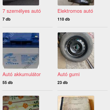
7 személyes autó
Elektromos autó
7 db
110 db
Autó akkumulátor
Autó gumi
55 db
23 db