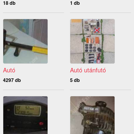
18 db
1 db
Autó
Autó utánfutó
4297 db
5 db