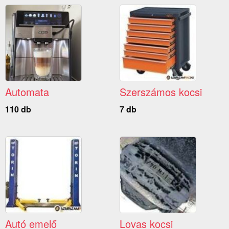
Automata
Szerszámos kocsi
110 db
7 db
Autó emelő
Lovas kocsi