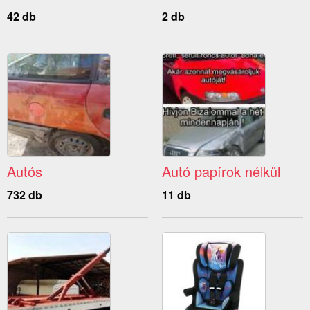
42 db
2 db
Autós
Autó papírok nélkül
732 db
11 db