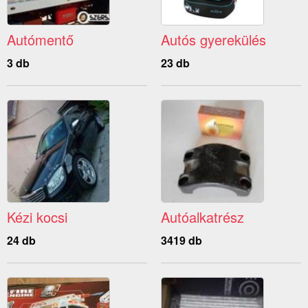
Autómentő
Autós gyerekülés
3 db
23 db
Kézi kocsi
Autóalkatrész
24 db
3419 db