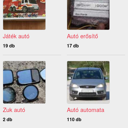
Játék autó
Autó erősítő
19 db
17 db
Zuk autó
Autó automata
2 db
110 db