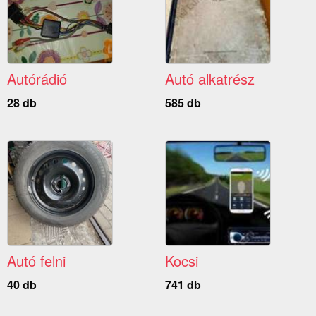
Autórádió
Autó alkatrész
28 db
585 db
Autó felni
Kocsi
40 db
741 db