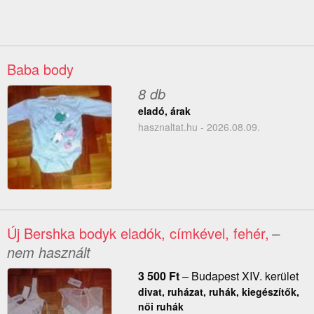
Baba body
8 db
eladó, árak
hasznaltat.hu - 2026.08.09.
Új Bershka bodyk eladók, címkével, fehér,
–
nem használt
3 500
Ft
–
Budapest XIV. kerület
divat, ruházat, ruhák, kiegészítők,
női ruhák