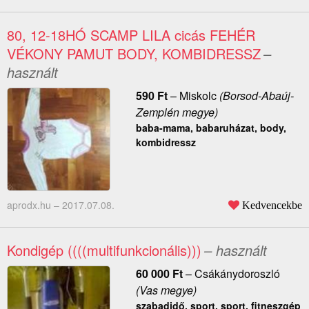
80, 12-18HÓ SCAMP LILA cicás FEHÉR
VÉKONY PAMUT BODY, KOMBIDRESSZ
–
használt
590
Ft
–
Miskolc
(Borsod-Abaúj-
Zemplén megye)
baba-mama, babaruházat, body,
kombidressz
aprodx.hu –
2017.07.08.
Kedvencekbe
Kondigép ((((multifunkcionális)))
– használt
60 000
Ft
–
Csákánydoroszló
(Vas megye)
szabadidő, sport, sport, fitneszgép