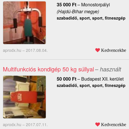
35 000
Ft
–
Monostorpályi
(Hajdú-Bihar megye)
szabadidő, sport, sport, fitneszgép
aprodx.hu –
2017.08.04.
Kedvencekbe
Multifunkciós kondigép 50 kg súllyal
– használt
50 000
Ft
–
Budapest XII. kerület
szabadidő, sport, sport, fitneszgép
aprodx.hu –
2017.07.11.
Kedvencekbe