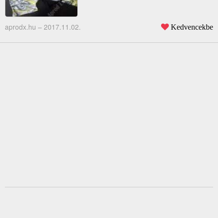
aprodx.hu –
2017.11.02.
Kedvencekbe