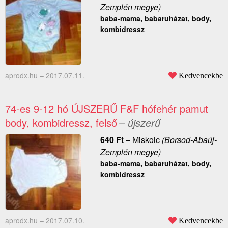
Zemplén megye)
baba-mama, babaruházat, body,
kombidressz
aprodx.hu –
2017.07.11.
Kedvencekbe
74-es 9-12 hó ÚJSZERŰ F&F hófehér pamut
body, kombidressz, felső
– újszerű
640
Ft
–
Miskolc
(Borsod-Abaúj-
Zemplén megye)
baba-mama, babaruházat, body,
kombidressz
aprodx.hu –
2017.07.10.
Kedvencekbe