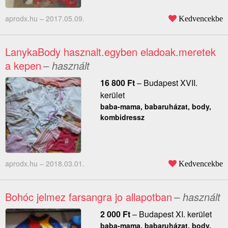
aprodx.hu –
2017.05.09.
Kedvencekbe
LanykaBody hasznalt.egyben eladoak.meretek
a kepen
– használt
16 800
Ft
–
Budapest XVII.
kerület
baba-mama, babaruházat, body,
kombidressz
aprodx.hu –
2018.03.01.
Kedvencekbe
Bohóc jelmez farsangra jo allapotban
– használt
2 000
Ft
–
Budapest XI. kerület
baba-mama, babaruházat, body,