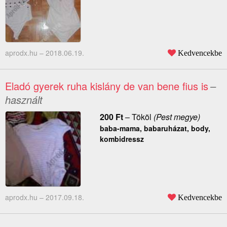
aprodx.hu –
2018.06.19.
Kedvencekbe
Eladó gyerek ruha kislány de van bene fius is
–
használt
200
Ft
–
Tököl
(Pest megye)
baba-mama, babaruházat, body,
kombidressz
aprodx.hu –
2017.09.18.
Kedvencekbe