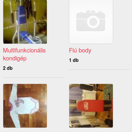
Multifunkcionális
Fiú body
kondigép
1 db
2 db