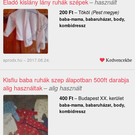
Eladó kislány lány ruhák szépek
– használt
200
Ft
–
Tököl
(Pest megye)
baba-mama, babaruházat, body,
kombidressz
aprodx.hu –
2017.08.24.
Kedvencekbe
Kisfiu baba ruhák szep álapotban 500ft darabja
alig használtak
– alig használt
400
Ft
–
Budapest XX. kerület
baba-mama, babaruházat, body,
kombidressz