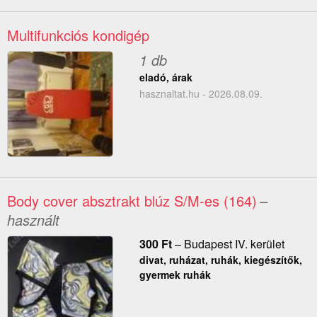
Multifunkciós kondigép
1 db
eladó, árak
hasznaltat.hu - 2026.08.09.
Body cover absztrakt blúz S/M-es (164)
–
használt
300
Ft
–
Budapest IV. kerület
divat, ruházat, ruhák, kiegészítők,
gyermek ruhák