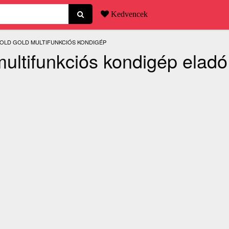
Kedvencek
ENLEGI:
OLD GOLD MULTIFUNKCIÓS KONDIGÉP
ultifunkciós kondigép eladó