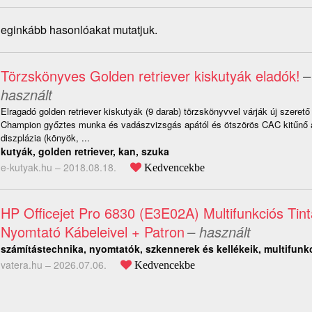
 leginkább hasonlóakat mutatjuk.
Törzskönyves Golden retriever kiskutyák eladók!
–
használt
Elragadó golden retriever kiskutyák (9 darab) törzskönyvvel várják új szerető
Champion győztes munka és vadászvizsgás apától és ötszörös CAC kitűnő a
diszplázia (könyök, ...
kutyák, golden retriever, kan, szuka
e-kutyak.hu –
2018.08.18.
Kedvencekbe
HP Officejet Pro 6830 (E3E02A) Multifunkciós Tin
Nyomtató Kábeleivel + Patron
– használt
számítástechnika, nyomtatók, szkennerek és kellékeik, multifunk
vatera.hu –
2026.07.06.
Kedvencekbe