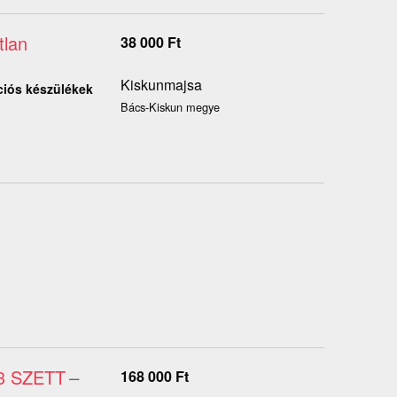
tlan
38 000
Ft
Kiskunmajsa
ciós készülékek
Bács-Kiskun megye
A3 SZETT
–
168 000
Ft