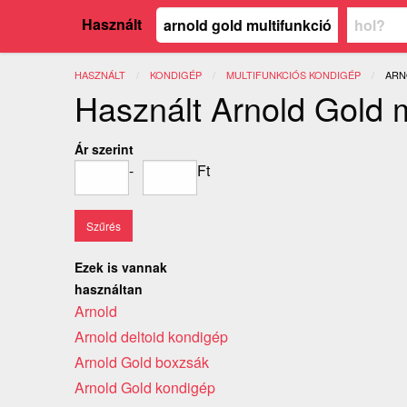
Használt
HASZNÁLT
KONDIGÉP
MULTIFUNKCIÓS KONDIGÉP
JEL
ARN
Használt Arnold Gold m
Ár szerint
-
Ft
Ezek is vannak
használtan
Arnold
Arnold deltoid kondigép
Arnold Gold boxzsák
Arnold Gold kondigép