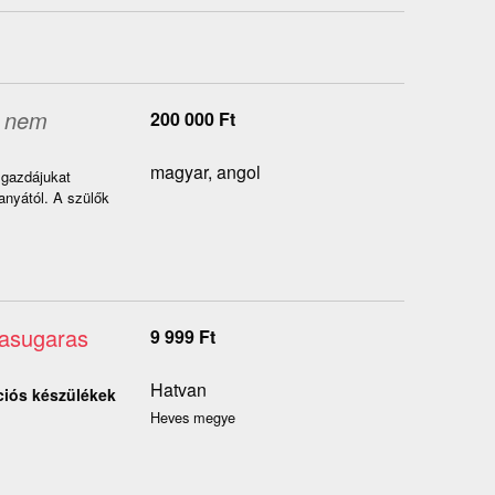
 nem
200 000
Ft
magyar, angol
 gazdájukat
nyától. A szülők
tasugaras
9 999
Ft
Hatvan
ciós készülékek
Heves megye