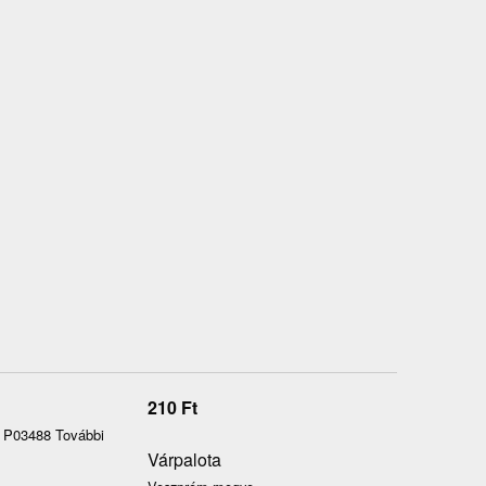
210
Ft
b P03488 További
Várpalota