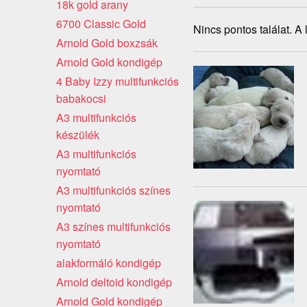
18k gold arany
6700 Classic Gold
Nincs pontos találat. A
Arnold Gold boxzsák
Arnold Gold kondigép
4 Baby Izzy multifunkciós
babakocsi
A3 multifunkciós
készülék
A3 multifunkciós
nyomtató
A3 multifunkciós színes
nyomtató
A3 színes multifunkciós
nyomtató
alakformáló kondigép
Arnold deltoid kondigép
Arnold Gold kondigép