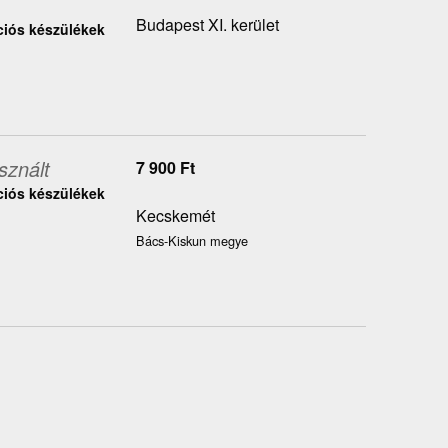
Budapest XI. kerület
ciós készülékek
sznált
7 900
Ft
ciós készülékek
Kecskemét
Bács-Kiskun megye