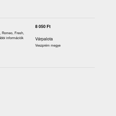
8 050
Ft
n, Romeo, Fresh,
bbi információk
Várpalota
Veszprém megye