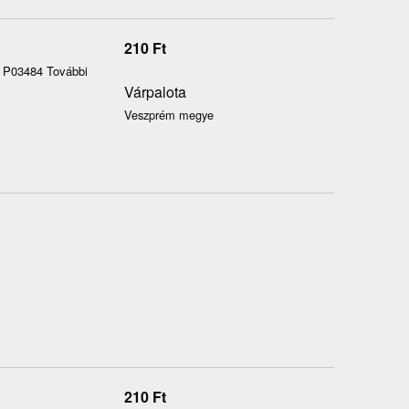
210
Ft
b P03484 További
Várpalota
Veszprém megye
210
Ft