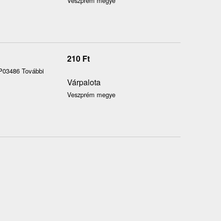
Veszprém megye
210
Ft
 P03486 További
Várpalota
Veszprém megye