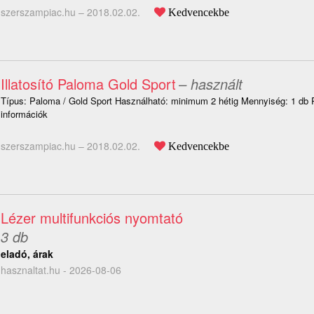
szerszampiac.hu –
2018.02.02.
Kedvencekbe
Illatosító Paloma Gold Sport
– használt
Típus: Paloma / Gold Sport Használható: minimum 2 hétig Mennyiség: 1 db
információk
szerszampiac.hu –
2018.02.02.
Kedvencekbe
Lézer multifunkciós nyomtató
3 db
eladó, árak
hasznaltat.hu - 2026-08-06