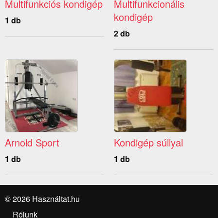
Multifunkciós kondigép
Multifunkcionális
kondigép
1 db
2 db
Arnold Sport
Kondigép súllyal
1 db
1 db
© 2026 Használtat.hu
Rólunk