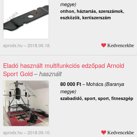
megye)
otthon, háztartás, szerszámok,
eszközök, kertiszerszám
aprodx.hu –
2018.06.18.
Kedvencekbe
Eladó használt multifunkciós edzőpad Arnold
Sport Gold
– használt
80 000
Ft
–
Mohács
(Baranya
megye)
szabadidő, sport, sport, fitneszgép
aprodx.hu –
2018.09.10.
Kedvencekbe