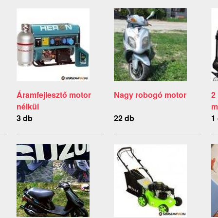
Áramfejlesztő motor
Nagy robogó motor
2
nélkül
m
3 db
22 db
1