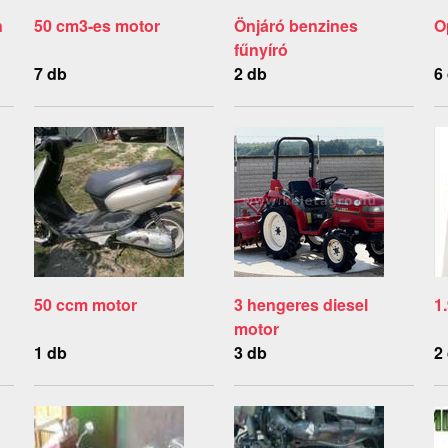
n
50 cm3-es motor
Önjáró benzines
O
fűnyíró
7 db
2 db
6
50 ccm motor
3 hengeres diesel
1
motor
1 db
3 db
2