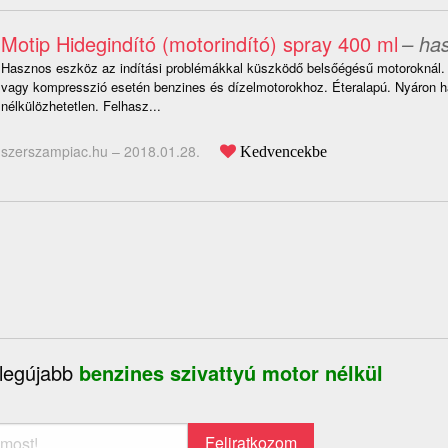
Motip Hidegindító (motorindító) spray 400 ml
– has
Hasznos eszköz az indítási problémákkal küszködő belsőégésű motoroknál.
vagy kompresszió esetén benzines és dízelmotorokhoz. Éteralapú. Nyáron h
nélkülözhetetlen. Felhasz...
szerszampiac.hu –
2018.01.28.
Kedvencekbe
 legújabb
benzines szivattyú motor nélkül