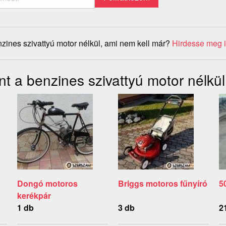
zines szivattyú motor nélkül, ami nem kell már?
Hirdesse meg 
t a benzines szivattyú motor nélkül
Dongó motoros
Briggs motoros fűnyíró
5
kerékpár
1 db
3 db
2