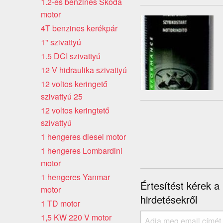
1.2-es benzines Skoda
motor
4T benzines kerékpár
1" szivattyú
1.5 DCI szivattyú
12 V hidraulika szivattyú
12 voltos keringető
szivattyú 25
12 voltos keringtető
szivattyú
1 hengeres diesel motor
1 hengeres Lombardini
motor
1 hengeres Yanmar
Értesítést kérek a
motor
hirdetésekről
1 TD motor
1,5 KW 220 V motor