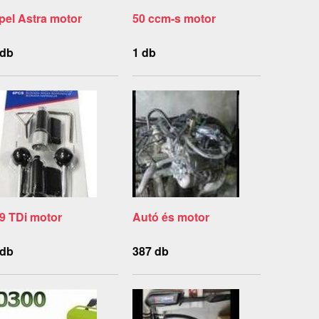
pel Astra motor
50 ccm-s motor
 db
1 db
.9 TDi motor
Autó és motor
 db
387 db