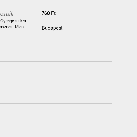
znált
760
Ft
 Gyenge szikra
asznos, télen
Budapest