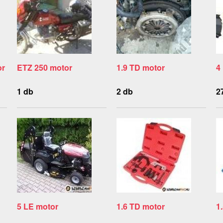
or
ETZ 250 motor
1.9 TD motor
4
1 db
2 db
2
5 LE motor
1.6 TD motor
1