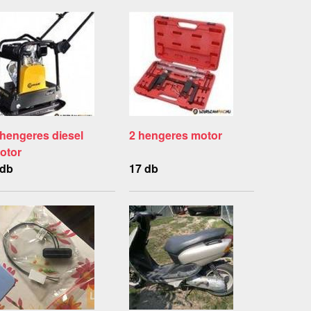
 hengeres diesel
2 hengeres motor
otor
 db
17 db