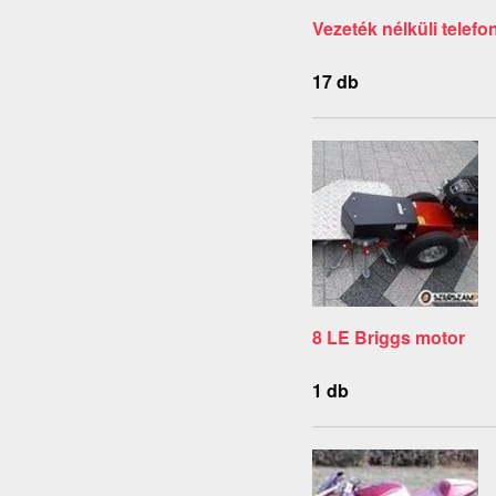
Vezeték nélküli telefo
17 db
8 LE Briggs motor
1 db