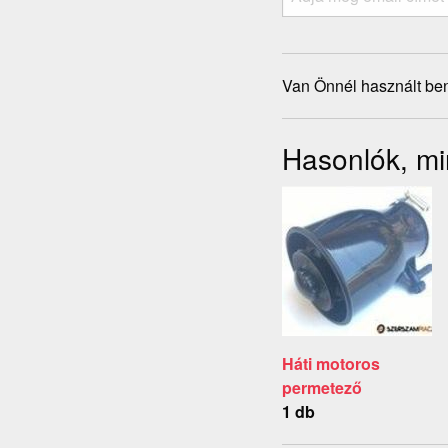
Van Önnél használt ben
Hasonlók, min
Háti motoros
permetező
1 db