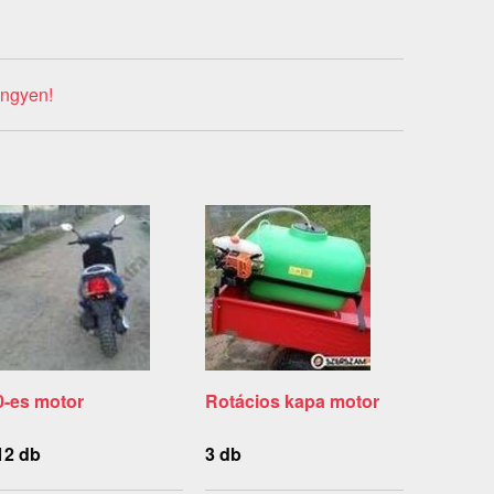
ingyen!
0-es motor
Rotácios kapa motor
12 db
3 db