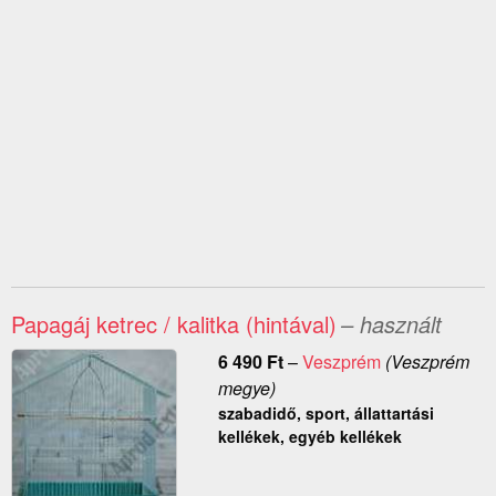
Papagáj ketrec / kalitka (hintával)
– használt
6 490
Ft
–
Veszprém
(Veszprém
megye)
szabadidő, sport, állattartási
kellékek, egyéb kellékek