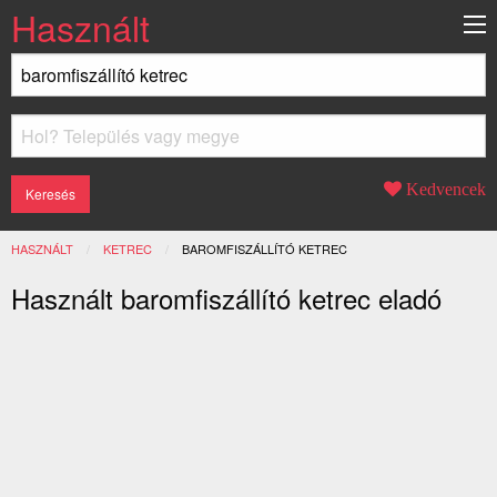
Használt
Kedvencek
HASZNÁLT
KETREC
JELENLEGI:
BAROMFISZÁLLÍTÓ KETREC
Használt baromfiszállító ketrec eladó