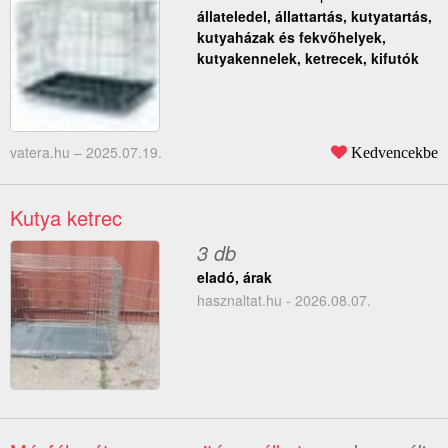
állateledel, állattartás, kutyatartás,
kutyaházak és fekvőhelyek,
kutyakennelek, ketrecek, kifutók
vatera.hu –
2025.07.19.
Kedvencekbe
Kutya ketrec
3 db
eladó, árak
hasznaltat.hu - 2026.08.07.