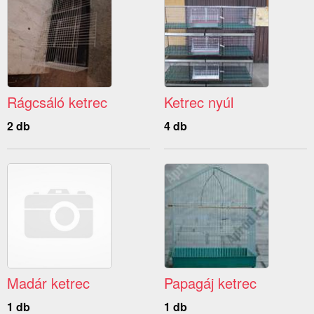
Rágcsáló ketrec
Ketrec nyúl
2 db
4 db
Madár ketrec
Papagáj ketrec
1 db
1 db