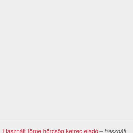
Használt törpe hörcsög ketrec eladó
– használt