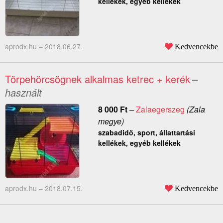
kellékek, egyéb kellékek
aprodx.hu –
2018.06.27.
Kedvencekbe
Törpehörcsögnek alkalmas ketrec + kerék
–
használt
8 000
Ft
–
Zalaegerszeg
(Zala
megye)
szabadidő, sport, állattartási
kellékek, egyéb kellékek
aprodx.hu –
2018.07.15.
Kedvencekbe