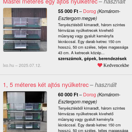
Másfél méteres egy ajtós nyúlketrec
– használt
55 000
Ft
–
Dorog
(Komárom-
Esztergom megye)
Tenyésztésből kimaradt, három szintes
fémvázas nyúlketrecek kivehető
műanyag vagy gyalult keményfa
lécráccsal. Egy darab ketrec 150 cm
hosszú, 50 cm széles, teljes magassága
43 cm. A ketrecek közép...
szerszámok, gépek, berendezések
lxo.hu –
2025.07.12.
Kedvencekbe
1, 5 méteres két ajtós nyúlketrec
– használt
60 000
Ft
–
Dorog
(Komárom-
Esztergom megye)
Tenyésztésből kimaradt, három szintes
fémvázas nyúlketrecek kivehető
műanyag vagy gyalult keményfa
lécráccsal. Egy darab ketrec 150 cm
hosszú, 50 cm széles, teljes magassága