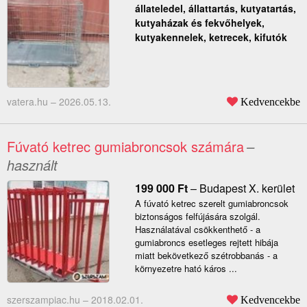
állateledel, állattartás, kutyatartás,
kutyaházak és fekvőhelyek,
kutyakennelek, ketrecek, kifutók
vatera.hu –
2026.05.13.
Kedvencekbe
Fúvató ketrec gumiabroncsok számára
–
használt
199 000
Ft
–
Budapest X. kerület
A fúvató ketrec szerelt gumiabroncsok
biztonságos felfújására szolgál.
Használatával csökkenthető - a
gumiabroncs esetleges rejtett hibája
miatt bekövetkező szétrobbanás - a
környezetre ható káros ...
szerszampiac.hu –
2018.02.01.
Kedvencekbe