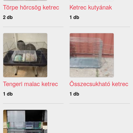
Törpe hörcsög ketrec
Ketrec kutyának
2 db
1 db
Tengeri malac ketrec
Összecsukható ketrec
1 db
1 db