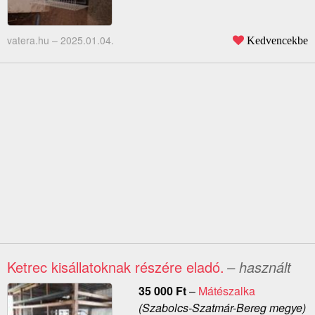
vatera.hu –
2025.01.04.
Kedvencekbe
Ketrec kisállatoknak részére eladó.
– használt
35 000
Ft
–
Mátészalka
(Szabolcs-Szatmár-Bereg megye)