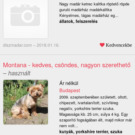
Nagy madár ketrec kalitka röptető röpde
guruló madárház madárkalitka
Kényelmes, tágas madárház eg...
állatok, felszerelés
diszmadar.com –
2018.01.16.
Kedvencekbe
Montana - kedves, csöndes, nagyon szerethető
– használt
Ár nélkül
Budapest
2009. szeptemberében született, oltott,
chipezett, ivartalanított, szívféreg
negatív, yorkshire terrier szuka.
Magassága kb. 25 cm, súlya 4 kg. Egy
szaporító fogságában élt, majd mikor már
nem volt...
kutyák, yorkshire terrier, szuka