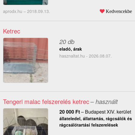
aprodx.hu –
2018.09.13.
Kedvencekbe
Ketrec
20 db
eladó, árak
hasznaltat.hu - 2026.08.07.
Tengeri malac felszerelés ketrec
– használt
20 000
Ft
–
Budapest XIV. kerület
állateledel, állattartás, rágcsálók és
rágcsálótartási felszerelések