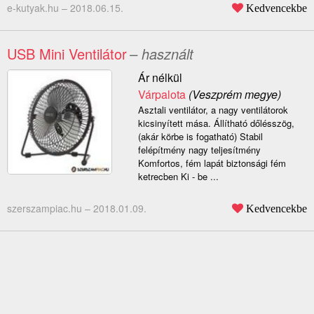
e-kutyak.hu –
2018.06.15.
Kedvencekbe
USB Mini Ventilátor
– használt
Ár nélkül
Várpalota
(Veszprém megye)
Asztali ventilátor, a nagy ventilátorok
kicsinyített mása. Állítható dőlésszög,
(akár körbe is fogatható) Stabil
felépítmény nagy teljesítmény
Komfortos, fém lapát biztonsági fém
ketrecben Ki - be ...
szerszampiac.hu –
2018.01.09.
Kedvencekbe