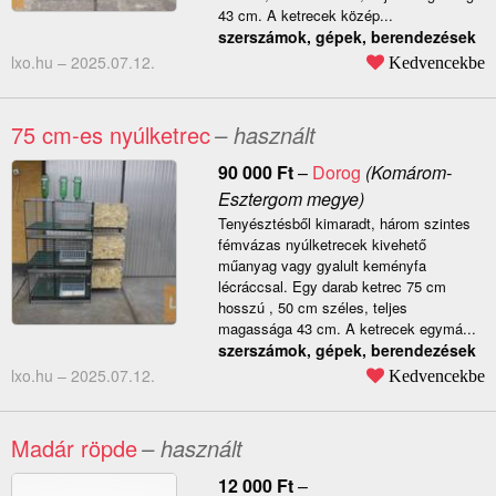
43 cm. A ketrecek közép...
szerszámok, gépek, berendezések
lxo.hu –
2025.07.12.
Kedvencekbe
75 cm-es nyúlketrec
– használt
90 000
Ft
–
Dorog
(Komárom-
Esztergom megye)
Tenyésztésből kimaradt, három szintes
fémvázas nyúlketrecek kivehető
műanyag vagy gyalult keményfa
lécráccsal. Egy darab ketrec 75 cm
hosszú , 50 cm széles, teljes
magassága 43 cm. A ketrecek egymá...
szerszámok, gépek, berendezések
lxo.hu –
2025.07.12.
Kedvencekbe
Madár röpde
– használt
12 000
Ft
–