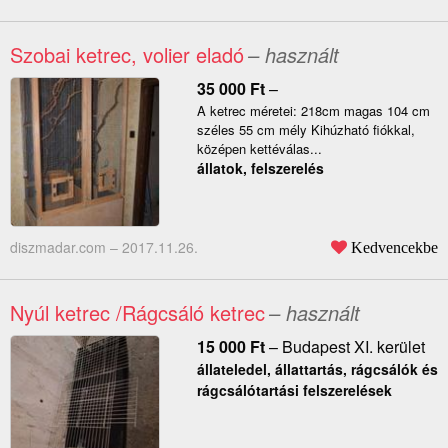
Szobai ketrec, volier eladó
– használt
35 000
Ft
–
A ketrec méretei: 218cm magas 104 cm
széles 55 cm mély Kihúzható fiókkal,
középen kettéválas...
állatok, felszerelés
diszmadar.com –
2017.11.26.
Kedvencekbe
Nyúl ketrec /Rágcsáló ketrec
– használt
15 000
Ft
–
Budapest XI. kerület
állateledel, állattartás, rágcsálók és
rágcsálótartási felszerelések