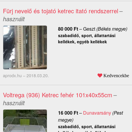
Fürj nevelő és tojató ketrec itató rendszerrel
–
használt
80 000
Ft
–
Geszt
(Békés megye)
szabadidő, sport, állattartási
kellékek, egyéb kellékek
aprodx.hu –
2018.03.20.
Kedvencekbe
Voltrega (936) Ketrec fehér 101x40x55cm
–
használt
16 000
Ft
–
Dunavarsány
(Pest
megye)
szabadidő, sport, állattartási