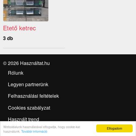
Etető ketrec
3 db
© 2026 Használtat.hu
Rólunk
Legyen partnerünk
Felhasználási feltételek
Cookies szabályzat
Használt trend
Weboldalunk használatával elfogadja, hogy cookie-kat
Elfogadom
Hirdetésfeladás
használunk.
További információ