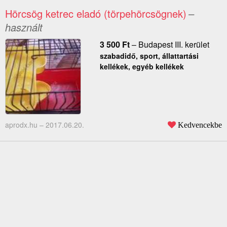
Hörcsög ketrec eladó (törpehörcsögnek)
–
használt
3 500
Ft
–
Budapest III. kerület
szabadidő, sport, állattartási
kellékek, egyéb kellékek
aprodx.hu –
2017.06.20.
Kedvencekbe