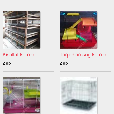
Kisállat ketrec
Törpehörcsög ketrec
2 db
2 db