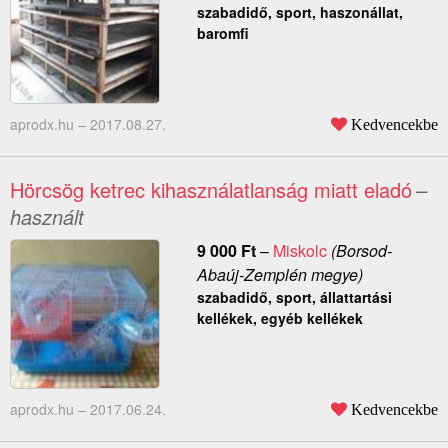
szabadidő, sport, haszonállat,
baromfi
aprodx.hu –
2017.08.27.
Kedvencekbe
Hörcsög ketrec kihasználatlanság miatt eladó
–
használt
9 000
Ft
–
Miskolc
(Borsod-
Abaúj-Zemplén megye)
szabadidő, sport, állattartási
kellékek, egyéb kellékek
aprodx.hu –
2017.06.24.
Kedvencekbe