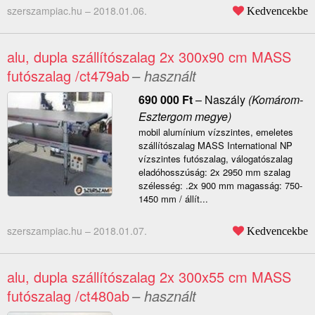
szerszampiac.hu –
2018.01.06.
Kedvencekbe
alu, dupla szállítószalag 2x 300x90 cm MASS
futószalag /ct479ab
– használt
690 000
Ft
–
Naszály
(Komárom-
Esztergom megye)
mobil alumínium vízszintes, emeletes
szállítószalag MASS International NP
vízszintes futószalag, válogatószalag
eladóhosszúság: 2x 2950 mm szalag
szélesség: .2x 900 mm magasság: 750-
1450 mm / állít...
szerszampiac.hu –
2018.01.07.
Kedvencekbe
alu, dupla szállítószalag 2x 300x55 cm MASS
futószalag /ct480ab
– használt