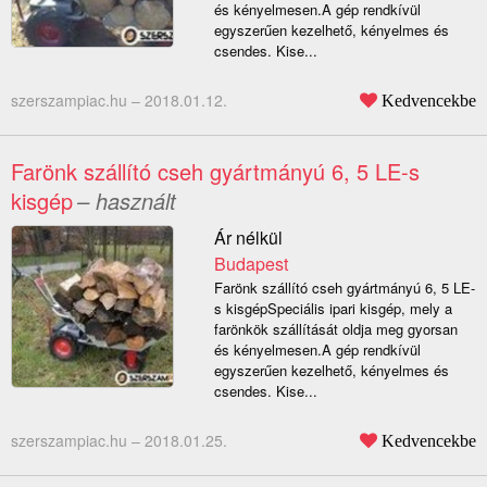
és kényelmesen.A gép rendkívül
egyszerűen kezelhető, kényelmes és
csendes. Kise...
szerszampiac.hu –
2018.01.12.
Kedvencekbe
Farönk szállító cseh gyártmányú 6, 5 LE-s
kisgép
– használt
Ár nélkül
Budapest
Farönk szállító cseh gyártmányú 6, 5 LE-
s kisgépSpeciális ipari kisgép, mely a
farönkök szállítását oldja meg gyorsan
és kényelmesen.A gép rendkívül
egyszerűen kezelhető, kényelmes és
csendes. Kise...
szerszampiac.hu –
2018.01.25.
Kedvencekbe