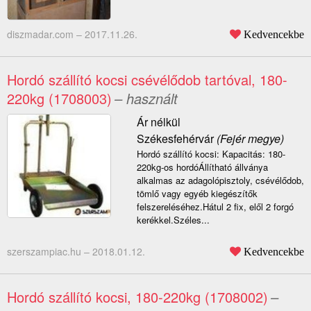
diszmadar.com –
2017.11.26.
Kedvencekbe
Hordó szállító kocsi csévélődob tartóval, 180-
220kg (1708003)
– használt
Ár nélkül
Székesfehérvár
(Fejér megye)
Hordó szállító kocsi: Kapacitás: 180-
220kg-os hordóÁllítható állványa
alkalmas az adagolópisztoly, csévélődob,
tömlő vagy egyéb kiegészítők
felszereléséhez.Hátul 2 fix, elől 2 forgó
kerékkel.Széles...
szerszampiac.hu –
2018.01.12.
Kedvencekbe
Hordó szállító kocsi, 180-220kg (1708002)
–