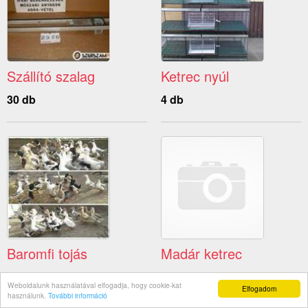
Szállító szalag
Ketrec nyúl
30 db
4 db
Baromfi tojás
Madár ketrec
1 db
1 db
Weboldalunk használatával elfogadja, hogy cookie-kat
Elfogadom
használunk.
További információ