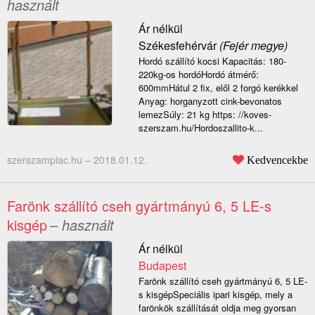
használt
Ár nélkül
Székesfehérvár
(Fejér megye)
Hordó szállító kocsi Kapacitás: 180-
220kg-os hordóHordó átmérő:
600mmHátul 2 fix, elől 2 forgó kerékkel
Anyag: horganyzott cink-bevonatos
lemezSúly: 21 kg https: //koves-
szerszam.hu/Hordoszallito-k...
szerszampiac.hu –
2018.01.12.
Kedvencekbe
Farönk szállító cseh gyártmányú 6, 5 LE-s
kisgép
– használt
Ár nélkül
Budapest
Farönk szállító cseh gyártmányú 6, 5 LE-
s kisgépSpeciális ipari kisgép, mely a
farönkök szállítását oldja meg gyorsan