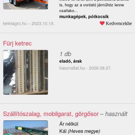
is, hogy az a vontató járműhöz lenne
csatlako...
munkagépek, pótkocsik
keletagro.hu –
2023.10.19.
Kedvencekbe
Fürj ketrec
1 db
eladó, árak
hasznaltat.hu - 2026.08.07.
Szállítószalag, mobilgarat, görgősor
– használt
Ár nélkül
Kál
(Heves megye)