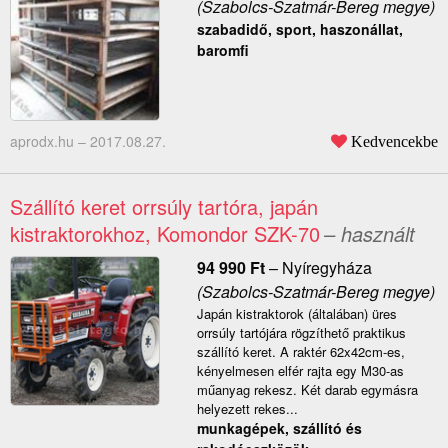
(Szabolcs-Szatmár-Bereg megye)
szabadidő, sport, haszonállat,
baromfi
aprodx.hu –
2017.08.27.
Kedvencekbe
Szállító keret orrsúly tartóra, japán
kistraktorokhoz, Komondor SZK-70
– használt
94 990
Ft
–
Nyíregyháza
(Szabolcs-Szatmár-Bereg megye)
Japán kistraktorok (általában) üres
orrsúly tartójára rögzíthető praktikus
szállító keret. A raktér 62x42cm-es,
kényelmesen elfér rajta egy M30-as
műanyag rekesz. Két darab egymásra
helyezett rekes...
munkagépek, szállító és