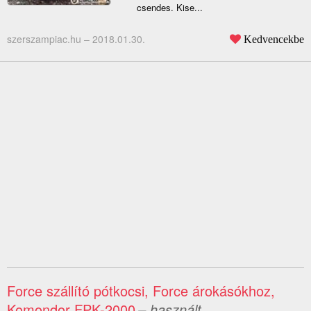
csendes. Kise...
szerszampiac.hu –
2018.01.30.
Kedvencekbe
Force szállító pótkocsi, Force árokásókhoz,
Komondor FPK-2000
– használt