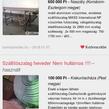
650 000
Ft
–
Naszály
(Komárom-
Esztergom megye)
mobil alumínium vízszintes, emeletes
szállítószalag MASS International NP
vízszintes futószalag, válogatószalag
eladóhosszúság: 2x 2950 mm szalag
szélesség: .2x 550 mm magasság: 750-
1750 mm / állít...
szerszampiac.hu –
2018.01.07.
Kedvencekbe
Szállítószalag heveder Nem hullámos !!!!
–
használt
100 000
Ft
–
Kiskunlacháza
(Pest
megye)
Eladó a képen látható
szállítószalag.Csehszlovák gyártmányú4
vásznas hossza: kb 14 m x 2szélessége
650mmvastagsága 12mmNem hullámos
Érdeklődni és kérdés esetén telefonon