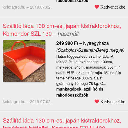
rakodóeszközök
keletagro.hu –
2019.07.02.
Kedvencekbe
Szállító láda 130 cm-es, japán kistraktorokhoz,
Komondor SZL-130
– használt
249 990
Ft
–
Nyíregyháza
(Szabolcs-Szatmár-Bereg megye)
Hátsó függesztésű szállító láda. A
rakodó felület szélessége: 130cm,
mélysége: 84cm, magassága: 35cm. 1
darab EUR raklap elfér rajta. Maximális
terhelhetősége 300kg. Saját
gyártmány.Tömege 78 kg. C...
munkagépek, szállító és
rakodóeszközök
keletagro.hu –
2019.07.02.
Kedvencekbe
Szállító láda 130 cm-es, japán kistraktorokhoz,
lenyitható hátfallal, Komondor SZLH-130
–