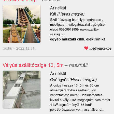
Ár nélkül
Kál
(Heves megye)
Szállítószalag bármilyen méretben ,
mobilgarat , válogatóasztal , görgősor
eladó 06209918959 www.szallito-
szalag.hu
egyéb műszaki cikk, elektronika
lxo.hu –
2022.12.31.
Kedvencekbe
Vályús szállítócsiga 13, 5m
– használt
Ár nélkül
Gyöngyös
(Heves megye)
A csiga hossza 13, 5m és 30 cm
átmérőjü.3 db-ba szedhető, így
változtatható méretűRozsdamentes
kivitel a vályú isA meghajtómüves motor
4 kW teljesítményű. 65 ford/
percBorászatban volt használva.to...