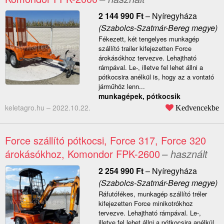
2 144 990
Ft
–
Nyíregyháza
(Szabolcs-Szatmár-Bereg megye)
Fékezett, két tengelyes munkagép
szállító trailer kifejezetten Force
árokásókhoz tervezve. Lehajtható
rámpával. Le-, illetve fel lehet állni a
pótkocsira anélkül is, hogy az a vontató
járműhöz lenn...
munkagépek, pótkocsik
keletagro.hu –
2022.10.22.
Kedvencekbe
Force szállító pótkocsi, Force 317, Force 320
árokásókhoz, Komondor FPK-2600
– használt
2 254 990
Ft
–
Nyíregyháza
(Szabolcs-Szatmár-Bereg megye)
Ráfutófékes, munkagép szállító tréler
kifejezetten Force minikotrókhoz
tervezve. Lehajtható rámpával. Le-,
illetve fel lehet állni a pótkocsira anélkül