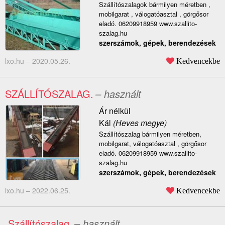
Szállítószalagok bármilyen méretben ,
mobilgarat , válogatóasztal , görgősor
eladó. 06209918959 www.szallito-
szalag.hu
szerszámok, gépek, berendezések
lxo.hu –
2020.05.26.
Kedvencekbe
SZÁLLÍTÓSZALAG.
– használt
Ár nélkül
Kál
(Heves megye)
Szállítószalag bármilyen méretben,
mobilgarat, válogatóasztal , görgősor
eladó. 06209918959 www.szallito-
szalag.hu
szerszámok, gépek, berendezések
lxo.hu –
2022.06.25.
Kedvencekbe
.Szállítószalag.
– használt