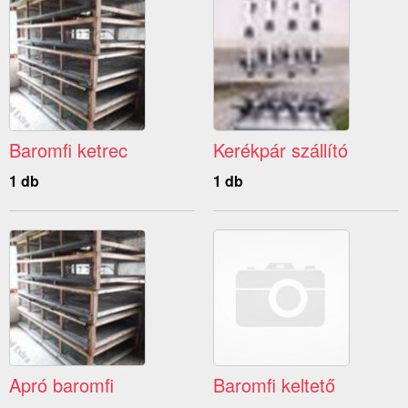
Baromfi ketrec
Kerékpár szállító
1 db
1 db
Apró baromfi
Baromfi keltető