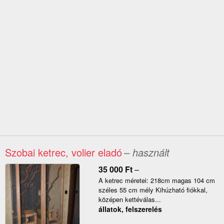
Szobai ketrec, volier eladó
– használt
35 000
Ft
–
A ketrec méretei: 218cm magas 104 cm
széles 55 cm mély Kihúzható fiókkal,
középen kettéválas...
állatok, felszerelés