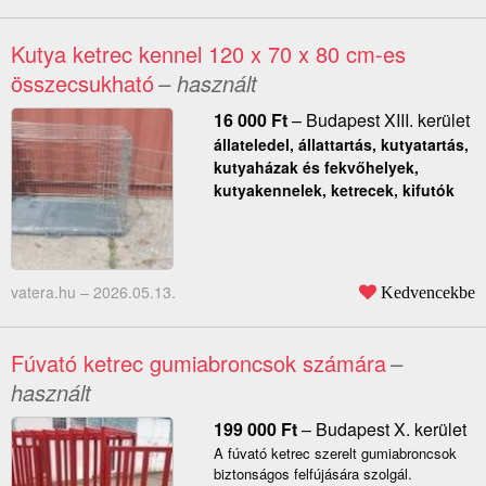
Kutya ketrec kennel 120 x 70 x 80 cm-es
összecsukható
– használt
16 000
Ft
–
Budapest XIII. kerület
állateledel, állattartás, kutyatartás,
kutyaházak és fekvőhelyek,
kutyakennelek, ketrecek, kifutók
vatera.hu –
2026.05.13.
Kedvencekbe
Fúvató ketrec gumiabroncsok számára
–
használt
199 000
Ft
–
Budapest X. kerület
A fúvató ketrec szerelt gumiabroncsok
biztonságos felfújására szolgál.