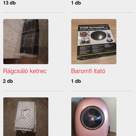
13 db
1 db
Rágcsáló ketrec
Baromfi itató
2 db
1 db