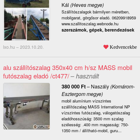
Kál
(Heves megye)
Szállítószalagok bármilyen méretben,
mobilgarat, görgősor eladó. 06209918959
www.szallitoszalag.webnode.hu
szerszámok, gépek, berendezések
lxo.hu –
2023.10.20.
Kedvencekbe
alu szállítószalag 350x40 cm h/sz MASS mobil
futószalag eladó /ct477/
– használt
380 000
Ft
–
Naszály
(Komárom-
Esztergom megye)
mobil alumínium vízszintes
szállítószalag MASS International NP
vízszintes futószalag, válogatószalag
eladóhosszúság: 3500 mm szalag
szélesség: .400 mm magasság: 750-
1350 mm / állítható-mobil, guru...