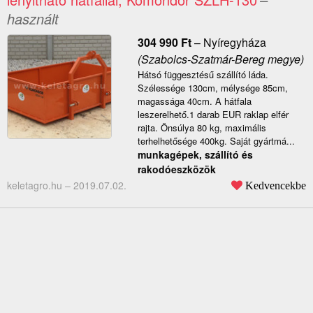
használt
304 990
Ft
–
Nyíregyháza
(Szabolcs-Szatmár-Bereg megye)
Hátsó függesztésű szállító láda.
Szélessége 130cm, mélysége 85cm,
magassága 40cm. A hátfala
leszerelhető.1 darab EUR raklap elfér
rajta. Önsúlya 80 kg, maximális
terhelhetősége 400kg. Saját gyártmá...
munkagépek, szállító és
rakodóeszközök
keletagro.hu –
2019.07.02.
Kedvencekbe