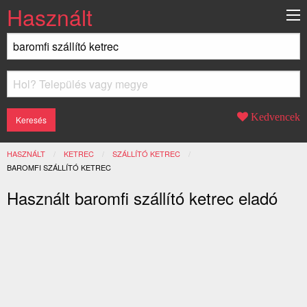
Használt
Kedvencek
HASZNÁLT
KETREC
SZÁLLÍTÓ KETREC
JELENLEGI:
BAROMFI SZÁLLÍTÓ KETREC
Használt baromfi szállító ketrec eladó