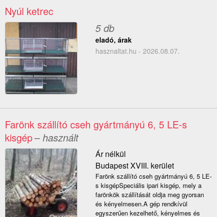
Nyúl ketrec
5 db
eladó, árak
hasznaltat.hu - 2026.08.07.
Farönk szállító cseh gyártmányú 6, 5 LE-s
kisgép
– használt
Ár nélkül
Budapest XVIII. kerület
Farönk szállító cseh gyártmányú 6, 5 LE-
s kisgépSpeciális ipari kisgép, mely a
farönkök szállítását oldja meg gyorsan
és kényelmesen.A gép rendkívül
egyszerűen kezelhető, kényelmes és