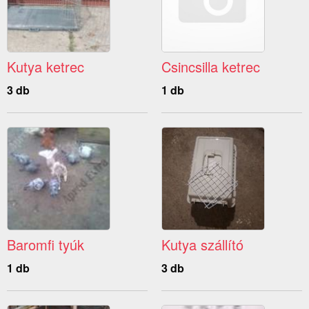
Kutya ketrec
Csincsilla ketrec
3 db
1 db
Baromfi tyúk
Kutya szállító
1 db
3 db