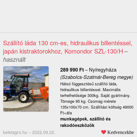
Szállító láda 130 cm-es, hidraulikus billentéssel,
japán kistraktorokhoz, Komondor SZL-130/H
–
használt
289 990
Ft
–
Nyíregyháza
(Szabolcs-Szatmár-Bereg megye)
Hátsó függesztésű szállító láda,
hidraulikus billentéssel. Maximális
terhelhetősége 300kg. Saját gyártmány.
Tömege 95 kg. Csomag mérete
135x100x70 cm. Szállítási költség 49000
Ft+áfa
munkagépek, szállító és
rakodóeszközök
keletagro.hu –
2022.09.22.
Kedvencekbe