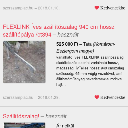
szerszampiac.hu –
2018.01.10.
Kedvencekbe
FLEXLINK Íves szállítószalag 940 cm hossz
szállítópálya /ct394
– használt
525 000
Ft
–
Tata
(Komárom-
Esztergom megye)
variálható íves FLEXLINK szállítószalag
eladótetszés szerint variálható hossz,
magasság, ívTeljes hossz 940 cmszalag
szélesség: 65 mm végig vezetővel, ami
állíthatóműanyag hevedersew-eurodrive
hajt...
szerszampiac.hu –
2018.01.29.
Kedvencekbe
Szállítószalag!
– használt
Ár nélkül