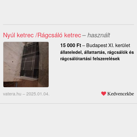
Nyúl ketrec /Rágcsáló ketrec
– használt
15 000
Ft
–
Budapest XI. kerület
állateledel, állattartás, rágcsálók és
rágcsálótartási felszerelések
vatera.hu –
2025.01.04.
Kedvencekbe