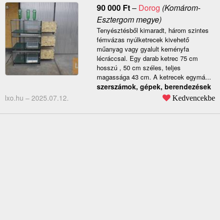
90 000
Ft
–
Dorog
(Komárom-
Esztergom megye)
Tenyésztésből kimaradt, három szintes
fémvázas nyúlketrecek kivehető
műanyag vagy gyalult keményfa
lécráccsal. Egy darab ketrec 75 cm
hosszú , 50 cm széles, teljes
magassága 43 cm. A ketrecek egymá...
szerszámok, gépek, berendezések
lxo.hu –
2025.07.12.
Kedvencekbe