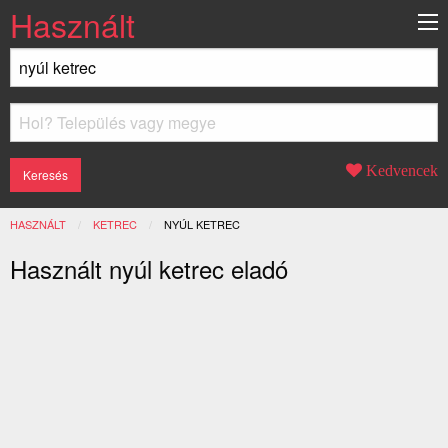
Használt
Kedvencek
HASZNÁLT
KETREC
JELENLEGI:
NYÚL KETREC
Használt nyúl ketrec eladó