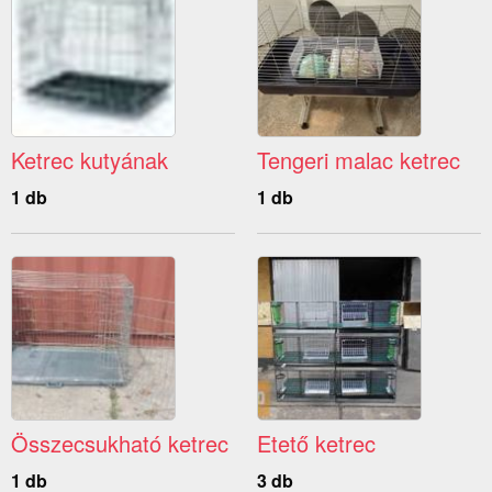
Ketrec kutyának
Tengeri malac ketrec
1 db
1 db
Összecsukható ketrec
Etető ketrec
1 db
3 db