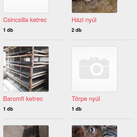
Csincsilla ketrec
Házi nyúl
1 db
2 db
Baromfi ketrec
Törpe nyúl
1 db
1 db