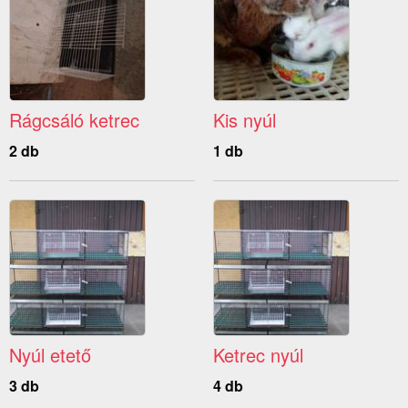
Rágcsáló ketrec
Kis nyúl
2 db
1 db
Nyúl etető
Ketrec nyúl
3 db
4 db