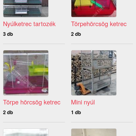
Nyúlketrec tartozék
Törpehörcsög ketrec
3 db
2 db
Törpe hörcsög ketrec
Mini nyúl
2 db
1 db