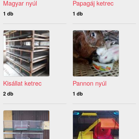
Magyar nyúl
Papagáj ketrec
1 db
1 db
Kisállat ketrec
Pannon nyúl
2 db
1 db