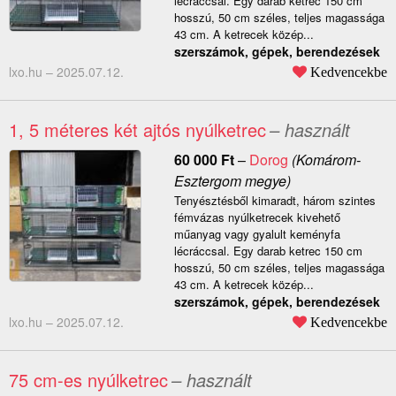
lécráccsal. Egy darab ketrec 150 cm
hosszú, 50 cm széles, teljes magassága
43 cm. A ketrecek közép...
szerszámok, gépek, berendezések
lxo.hu –
2025.07.12.
Kedvencekbe
1, 5 méteres két ajtós nyúlketrec
– használt
60 000
Ft
–
Dorog
(Komárom-
Esztergom megye)
Tenyésztésből kimaradt, három szintes
fémvázas nyúlketrecek kivehető
műanyag vagy gyalult keményfa
lécráccsal. Egy darab ketrec 150 cm
hosszú, 50 cm széles, teljes magassága
43 cm. A ketrecek közép...
szerszámok, gépek, berendezések
lxo.hu –
2025.07.12.
Kedvencekbe
75 cm-es nyúlketrec
– használt