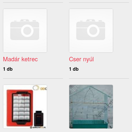
Madár ketrec
Cser nyúl
1 db
1 db