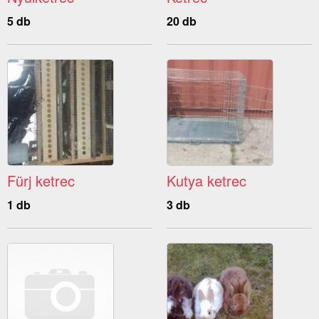
5 db
20 db
Fürj ketrec
Kutya ketrec
1 db
3 db