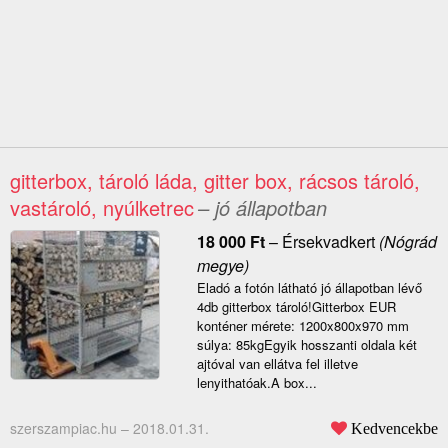
gitterbox, tároló láda, gitter box, rácsos tároló,
vastároló, nyúlketrec
– jó állapotban
18 000
Ft
–
Érsekvadkert
(Nógrád
megye)
Eladó a fotón látható jó állapotban lévő
4db gitterbox tároló!Gitterbox EUR
konténer mérete: 1200x800x970 mm
súlya: 85kgEgyik hosszanti oldala két
ajtóval van ellátva fel illetve
lenyithatóak.A box...
szerszampiac.hu –
2018.01.31.
Kedvencekbe