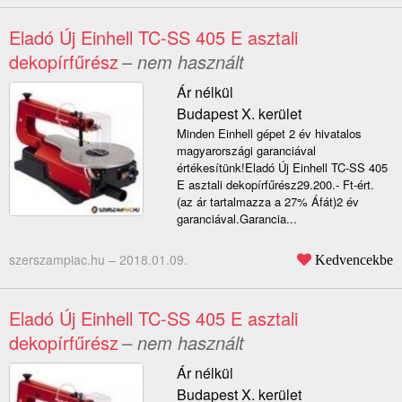
Eladó Új Einhell TC-SS 405 E asztali
dekopírfűrész
– nem használt
Ár nélkül
Budapest X. kerület
Minden Einhell gépet 2 év hivatalos
magyarországi garanciával
értékesítünk!Eladó Új Einhell TC-SS 405
E asztali dekopírfűrész29.200.- Ft-ért.
(az ár tartalmazza a 27% Áfát)2 év
garanciával.Garancia...
szerszampiac.hu –
2018.01.09.
Kedvencekbe
Eladó Új Einhell TC-SS 405 E asztali
dekopírfűrész
– nem használt
Ár nélkül
Budapest X. kerület