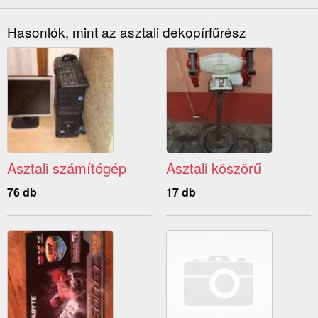
Hasonlók, mint az asztali dekopírfűrész
Asztali számítógép
Asztali köszörű
76 db
17 db