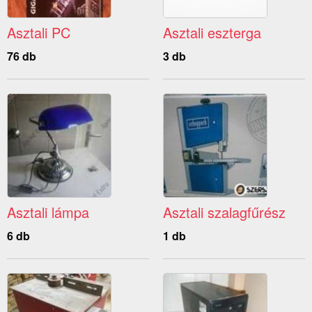
Asztali PC
Asztali eszterga
76 db
3 db
Asztali lámpa
Asztali szalagfűrész
6 db
1 db