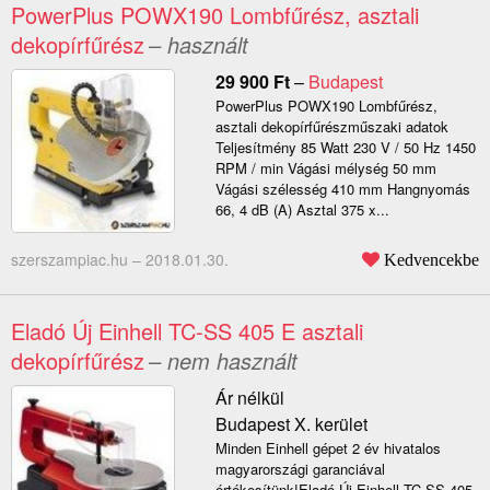
PowerPlus POWX190 Lombfűrész, asztali
dekopírfűrész
– használt
29 900
Ft
–
Budapest
PowerPlus POWX190 Lombfűrész,
asztali dekopírfűrészműszaki adatok
Teljesítmény 85 Watt 230 V / 50 Hz 1450
RPM / min Vágási mélység 50 mm
Vágási szélesség 410 mm Hangnyomás
66, 4 dB (A) Asztal 375 x...
szerszampiac.hu –
2018.01.30.
Kedvencekbe
Eladó Új Einhell TC-SS 405 E asztali
dekopírfűrész
– nem használt
Ár nélkül
Budapest X. kerület
Minden Einhell gépet 2 év hivatalos
magyarországi garanciával
értékesítünk!Eladó Új Einhell TC-SS 405