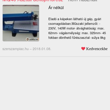
Ár nélkül
Eladó a képeken látható új gép, gyári
csomagolásban.Műszaki jellemzői: -
230V, 140W motor- átvághatóság: max.
62mm- vágásmélység: max. 325mm- 45
fokban dönthető fűrészasztal- súlya 9kg
szerszampiac.hu –
2018.01.08.
Kedvencekbe