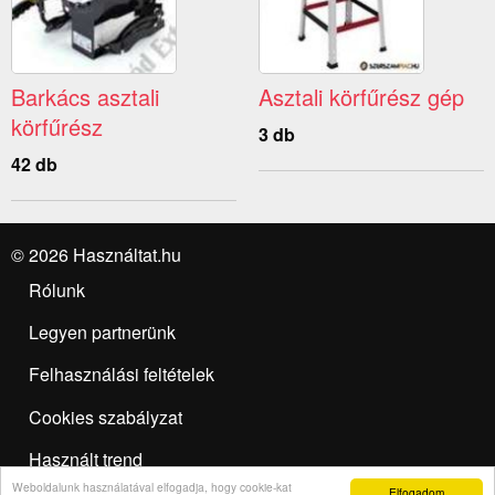
Barkács asztali
Asztali körfűrész gép
körfűrész
3 db
42 db
© 2026 Használtat.hu
Rólunk
Legyen partnerünk
Felhasználási feltételek
Cookies szabályzat
Használt trend
Weboldalunk használatával elfogadja, hogy cookie-kat
Elfogadom