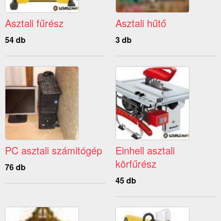
Asztali fűrész
Asztali hűtő
54 db
3 db
PC asztali számitógép
Einhell asztali
körfűrész
76 db
45 db