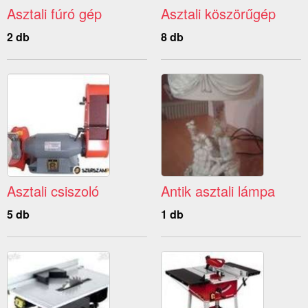
Asztali fúró gép
Asztali köszörűgép
2 db
8 db
Asztali csiszoló
Antik asztali lámpa
5 db
1 db