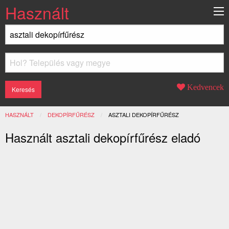
Használt
Kedvencek
HASZNÁLT
DEKOPÍRFŰRÉSZ
JELENLEGI:
ASZTALI DEKOPÍRFŰRÉSZ
Használt asztali dekopírfűrész eladó