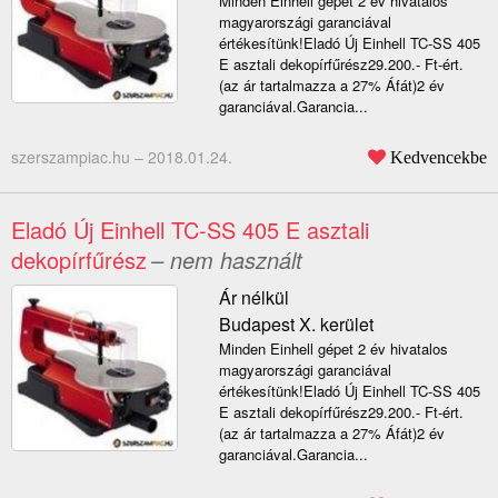
Minden Einhell gépet 2 év hivatalos
magyarországi garanciával
értékesítünk!Eladó Új Einhell TC-SS 405
E asztali dekopírfűrész29.200.- Ft-ért.
(az ár tartalmazza a 27% Áfát)2 év
garanciával.Garancia...
szerszampiac.hu –
2018.01.24.
Kedvencekbe
Eladó Új Einhell TC-SS 405 E asztali
dekopírfűrész
– nem használt
Ár nélkül
Budapest X. kerület
Minden Einhell gépet 2 év hivatalos
magyarországi garanciával
értékesítünk!Eladó Új Einhell TC-SS 405
E asztali dekopírfűrész29.200.- Ft-ért.
(az ár tartalmazza a 27% Áfát)2 év
garanciával.Garancia...