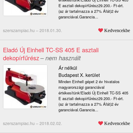
E asztali dekopírfűrész29.200.- Ft-ért.
(az ár tartalmazza a 27% Áfát)2 év
garanciával.Garancia...
szerszampiac.hu –
2018.01.30.
Kedvencekbe
Eladó Új Einhell TC-SS 405 E asztali
dekopírfűrész
– nem használt
Ár nélkül
Budapest X. kerület
Minden Einhell gépet 2 év hivatalos
magyarországi garanciával
értékesítünk!Eladó Új Einhell TC-SS 405
E asztali dekopírfűrész29.200.- Ft-ért.
(az ár tartalmazza a 27% Áfát)2 év
garanciával.Garancia...
szerszampiac.hu –
2018.02.02.
Kedvencekbe