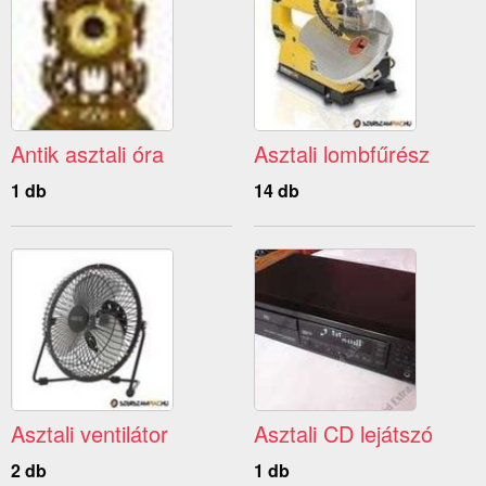
Antik asztali óra
Asztali lombfűrész
1 db
14 db
Asztali ventilátor
Asztali CD lejátszó
2 db
1 db