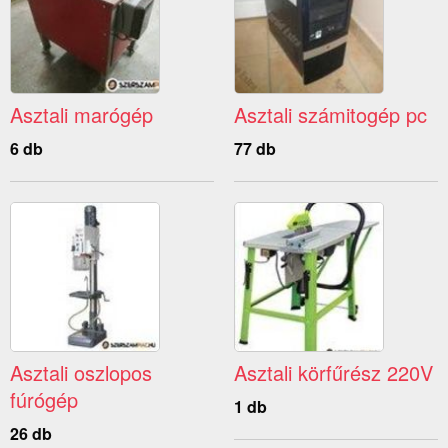
Asztali marógép
Asztali számitogép pc
6 db
77 db
Asztali oszlopos
Asztali körfűrész 220V
fúrógép
1 db
26 db