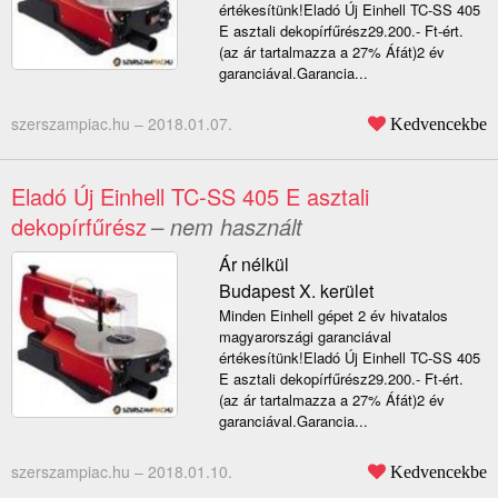
értékesítünk!Eladó Új Einhell TC-SS 405
E asztali dekopírfűrész29.200.- Ft-ért.
(az ár tartalmazza a 27% Áfát)2 év
garanciával.Garancia...
szerszampiac.hu –
2018.01.07.
Kedvencekbe
Eladó Új Einhell TC-SS 405 E asztali
dekopírfűrész
– nem használt
Ár nélkül
Budapest X. kerület
Minden Einhell gépet 2 év hivatalos
magyarországi garanciával
értékesítünk!Eladó Új Einhell TC-SS 405
E asztali dekopírfűrész29.200.- Ft-ért.
(az ár tartalmazza a 27% Áfát)2 év
garanciával.Garancia...
szerszampiac.hu –
2018.01.10.
Kedvencekbe