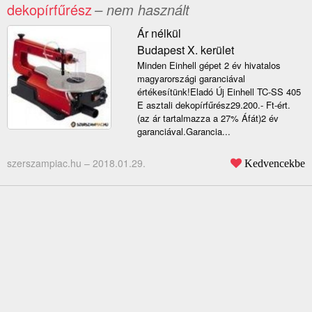
dekopírfűrész
– nem használt
Ár nélkül
Budapest X. kerület
Minden Einhell gépet 2 év hivatalos
magyarországi garanciával
értékesítünk!Eladó Új Einhell TC-SS 405
E asztali dekopírfűrész29.200.- Ft-ért.
(az ár tartalmazza a 27% Áfát)2 év
garanciával.Garancia...
szerszampiac.hu –
2018.01.29.
Kedvencekbe