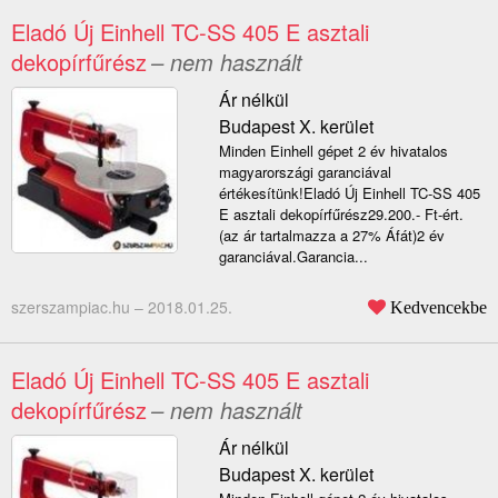
Eladó Új Einhell TC-SS 405 E asztali
dekopírfűrész
– nem használt
Ár nélkül
Budapest X. kerület
Minden Einhell gépet 2 év hivatalos
magyarországi garanciával
értékesítünk!Eladó Új Einhell TC-SS 405
E asztali dekopírfűrész29.200.- Ft-ért.
(az ár tartalmazza a 27% Áfát)2 év
garanciával.Garancia...
szerszampiac.hu –
2018.01.25.
Kedvencekbe
Eladó Új Einhell TC-SS 405 E asztali
dekopírfűrész
– nem használt
Ár nélkül
Budapest X. kerület