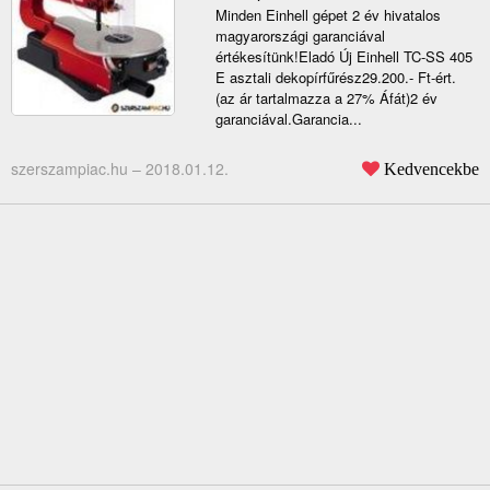
Minden Einhell gépet 2 év hivatalos
magyarországi garanciával
értékesítünk!Eladó Új Einhell TC-SS 405
E asztali dekopírfűrész29.200.- Ft-ért.
(az ár tartalmazza a 27% Áfát)2 év
garanciával.Garancia...
szerszampiac.hu –
2018.01.12.
Kedvencekbe