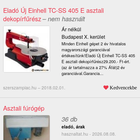
Eladó Új Einhell TC-SS 405 E asztali
dekopírfűrész
– nem használt
Ár nélkül
Budapest X. kerület
Minden Einhell gépet 2 év hivatalos
magyarországi garanciával
értékesítünk!Eladó Új Einhell TC-SS 405
E asztali dekopírfűrész29.200.- Ft-ért.
(az ár tartalmazza a 27% Áfát)2 év
garanciával.Garancia...
szerszampiac.hu –
2018.02.01.
Kedvencekbe
Asztali fúrógép
36 db
eladó, árak
hasznaltat.hu - 2026.08.08.