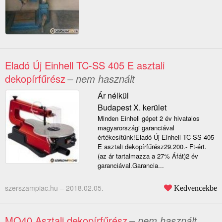
Eladó Új Einhell TC-SS 405 E asztali
dekopírfűrész
– nem használt
Ár nélkül
Budapest X. kerület
Minden Einhell gépet 2 év hivatalos
magyarországi garanciával
értékesítünk!Eladó Új Einhell TC-SS 405
E asztali dekopírfűrész29.200.- Ft-ért.
(az ár tartalmazza a 27% Áfát)2 év
garanciával.Garancia...
szerszampiac.hu –
2018.02.05.
Kedvencekbe
MQ40 Asztali dekopírfűrész
– nem használt