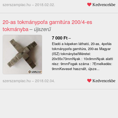
szerszampiac.hu –
2018.02.02.
Kedvencekbe
20-as tokmánypofa garnitúra 200/4-es
tokmányba
– újszerű
7 000
Ft
–
Eladó a képeken látható, 20-as, 4pofás
tokmánypofa garnitúra, 200-as Magyar
(ISZ) tokmányba!Méretei:
20x55x73mmNyak : 10x9mmNyak alatti
rész: 9mmFogak száma : 7Emelkedés:
9mmKeveset használt, újsze...
szerszampiac.hu –
2018.02.04.
Kedvencekbe