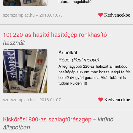
futárral megoldható.
szerszampiac.hu –
2018.01.07.
Kedvencekbe
10t 220-as hasító hasítógép rönkhasító
–
használt
Ár nélkül
Pécel
(Pest megye)
A legnagyobb 220-as hálózattal működő
hasítógép!135 cm max hosszúságú fa fér
bele!2 év gyári garancia!Akár futárral is
tudom küldeni !!!
szerszampiac.hu –
2018.01.07.
Kedvencekbe
Kiskőrösi 800-as szalagfűrészgép
– kitűnő
állapotban