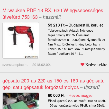
Milwaukee PDE 13 RX, 630 W egysebességes
ütvefúró 753163
– használt
53 213
Ft
–
Budapest III. kerület
Tulajdonságok Adatok Névleges
teljesítmény 630 W Üresjárati
fordulatszám 0 - 2900/perc Nyomaték 21
Nm Max. fúróteljesítmény betonban /
kõben 15 / 18 mm Max. fúróteljesítmény
fában / acélban 30 / 13...
szerszampiac.hu –
2018.02.02.
Kedvencekbe
gépsatu 200-as 220-as 150-es 160-as gépisatu
gépi satu gépsatuk forgózsámolyos
– újszerű
60 000
Ft
–
Heves megye
Eladó újszerű 220-as 60eft. 160-as 48eft.
160-as forgózsámojos 58eft. sima 52eft.