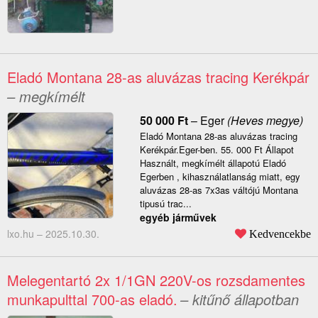
Eladó Montana 28-as aluvázas tracing Kerékpár
– megkímélt
50 000
Ft
–
Eger
(Heves megye)
Eladó Montana 28-as aluvázas tracing
Kerékpár.Eger-ben. 55. 000 Ft Állapot
Használt, megkímélt állapotú Eladó
Egerben , kihasználatlanság miatt, egy
aluvázas 28-as 7x3as váltójú Montana
tipusú trac...
egyéb járművek
lxo.hu –
2025.10.30.
Kedvencekbe
Melegentartó 2x 1/1GN 220V-os rozsdamentes
munkapulttal 700-as eladó.
– kitűnő állapotban