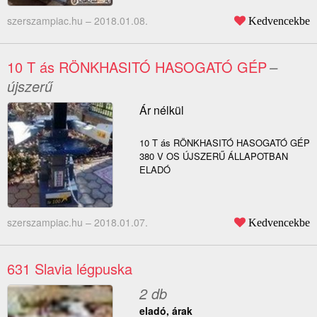
szerszampiac.hu –
2018.01.08.
Kedvencekbe
10 T ás RÖNKHASITÓ HASOGATÓ GÉP
–
újszerű
Ár nélkül
10 T ás RÖNKHASITÓ HASOGATÓ GÉP
380 V OS ÚJSZERŰ ÁLLAPOTBAN
ELADÓ
szerszampiac.hu –
2018.01.07.
Kedvencekbe
631 Slavia légpuska
2 db
eladó, árak