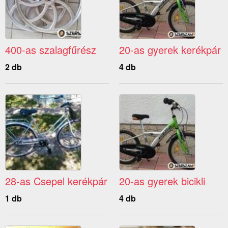
400-as szalagfűrész
20-as gyerek kerékpár
2 db
4 db
28-as Csepel kerékpár
20-as gyerek bicikli
1 db
4 db