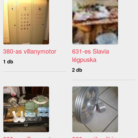
380-as villanymotor
631-es Slavia
légpuska
1 db
2 db