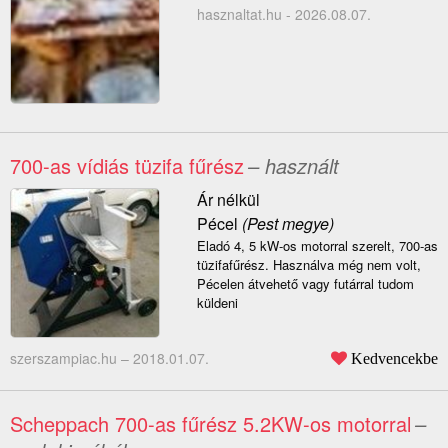
hasznaltat.hu - 2026.08.07.
700-as vídiás tüzifa fűrész
– használt
Ár nélkül
Pécel
(Pest megye)
Eladó 4, 5 kW-os motorral szerelt, 700-as
tüzifafűrész. Használva még nem volt,
Pécelen átvehető vagy futárral tudom
küldeni
szerszampiac.hu –
2018.01.07.
Kedvencekbe
Scheppach 700-as fűrész 5.2KW-os motorral
–