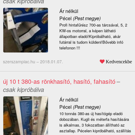
csak kipróbálva
Ár nélkül
Pécel
(Pest megye)
Profi hintafűrész 700-as tárcsával, 5, 2
KW-os motorral, a képen látható
állapotban eladó!Kipróbálható, akár
futárral is tudom küldeni!Bővebb infó
telefonon !!!
szerszampiac.hu –
2018.01.07.
Kedvencekbe
új 10 t 380-as rönkhasító, hasító, fahasító
–
csak kipróbálva
Ár nélkül
Pécel
(Pest megye)
10 tonnás 380-as új hasítógép eladó
dobozában. Kugli és méterfa hasítására
is alkalmas, 3 fokozatban állítható az
asztallap. Pécelen kipróbálható, szállítás