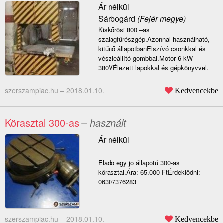
Ár nélkül
Sárbogárd
(Fejér megye)
Kiskőrösi 800 –as
szalagfűrészgép.Azonnal használható,
kitűnő állapotbanElszívó csonkkal és
vészleállító gombbal.Motor 6 kW
380VÉlezett lapokkal és gépkönyvvel.
szerszampiac.hu –
2018.01.10.
Kedvencekbe
Körasztal 300-as
– használt
Ár nélkül
Elado egy jo állapotú 300-as
körasztal.Ára: 65.000 FtÉrdeklődni:
06307376283
szerszampiac.hu –
2018.01.10.
Kedvencekbe