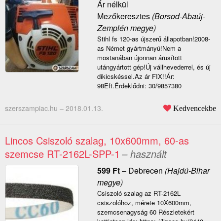
Ár nélkül
Mezőkeresztes
(Borsod-Abaúj-
Zemplén megye)
Stihl fs 120-as újszerű állapotban!2008-
as Német gyártmányú!Nem a
mostanában újonnan árusított
utángyártott gép!Új vállhevederrel, és új
dikicskéssel.Az ár FIX!!Ár:
98Eft.Érdeklődni: 30/9857380
szerszampiac.hu –
2018.01.13.
Kedvencekbe
Lincos Csiszoló szalag, 10x600mm, 60-as
szemcse RT-2162L-SPP-1
– használt
599
Ft
–
Debrecen
(Hajdú-Bihar
megye)
Csiszoló szalag az RT-2162L
csiszolóhoz, mérete 10X600mm,
szemcsenagyság 60 Részletekért