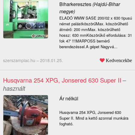
Biharkeresztes
(Hajdú-Bihar
megye)
ELADÓ WMW SASE 200/02 x 630 tipusú
német palástköszörűMax. köszörűlhető
átmérő: 200 mmMax. köszörűlhető
hossz: 630 mmKöszörűkő elfordulása: 31
fok 47' !!!MARPOSS bemérő
berendezéssel.A gépet Nagyvá...
szerszampiac.hu –
2018.01.25.
Kedvencekbe
Husqvarna 254 XPG, Jonsered 630 Super II
–
használt
Ár nélkül
Husqvarna 254 XPG, Jonsered 630
Super II. Mind a kettő azonnal munkára
fogható.