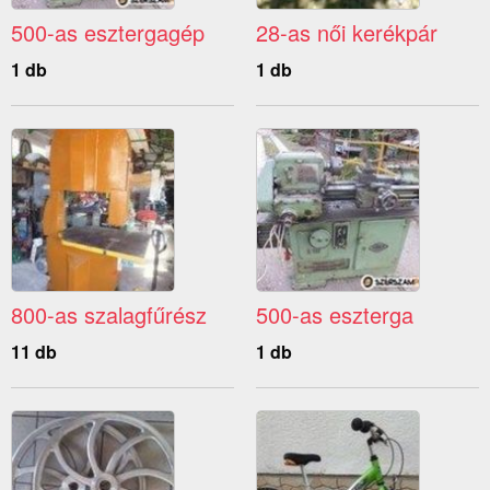
500-as esztergagép
28-as női kerékpár
1 db
1 db
800-as szalagfűrész
500-as eszterga
11 db
1 db