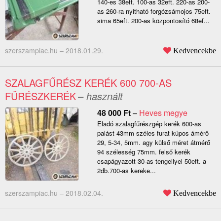
140-es 38eft. 100-as 32eft. 220-as 200-
as 260-ra nyitható forgózsámojos 75eft.
sima 65eft. 200-as központosító 68ef...
szerszampiac.hu –
2018.01.29.
Kedvencekbe
SZALAGFŰRÉSZ KERÉK 600 700-AS
FŰRÉSZKERÉK
– használt
48 000
Ft
–
Heves megye
Eladó szalagfűrészgép kerék 600-as
palást 43mm széles furat kúpos ámérő
29, 5-34, 5mm. agy külső méret átmérő
94 szélesség 75mm. felső kerék
csapágyazott 30-as tengellyel 50eft. a
2db.700-as kereke...
szerszampiac.hu –
2018.02.04.
Kedvencekbe