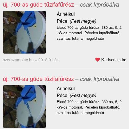
új, 700-as güde tűzifafűrész
– csak kipróbálva
Ár nélkül
Pécel
(Pest megye)
Eladó 700-as güde fűrész, 380-as, 5, 2
kW-os motorral. Pécelen kipróbálható,
szállítás futárral megoldható
szerszampiac.hu –
2018.01.31.
Kedvencekbe
új, 700-as güde tűzifafűrész
– csak kipróbálva
Ár nélkül
Pécel
(Pest megye)
Eladó 700-as güde fűrész, 380-as, 5, 2
kW-os motorral. Pécelen kipróbálható,
szállítás futárral megoldható