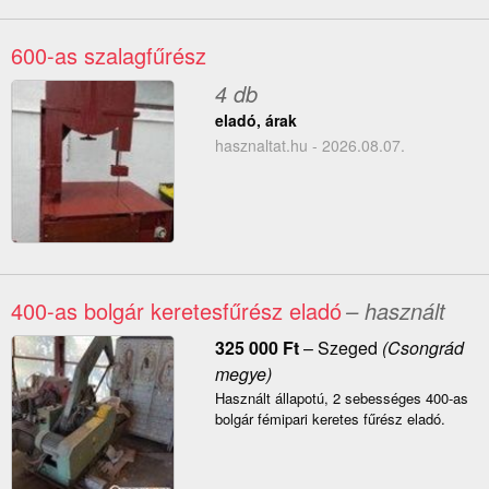
600-as szalagfűrész
4 db
eladó, árak
hasznaltat.hu - 2026.08.07.
400-as bolgár keretesfűrész eladó
– használt
325 000
Ft
–
Szeged
(Csongrád
megye)
Használt állapotú, 2 sebességes 400-as
bolgár fémipari keretes fűrész eladó.