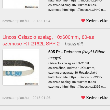
kattintson ide: https: //lincos.hu/2440-
csiszolo-szalag-10x600mm-60-as-
szemcse.htmlhttps: //lincos.hu/2440-c...
szerszampiac.hu –
2018.01.24.
Kedvencekbe
Lincos Csiszoló szalag, 10x600mm, 80-as
szemcse RT-2162L-SPP-2
– használt
605
Ft
–
Debrecen
(Hajdú-Bihar
megye)
Csiszoló szalag az RT-2162L
csiszolóhoz, mérete 10X600mm,
szemcsenagyság 80 Részletekért
kattintson ide: https: //lincos.hu/2365-
csiszolo-szalag-10x600mm-80-as-
szemcse.htmlhttps: //lincos.hu/2365-c...
szerszampiac.hu –
2018.01.26.
Kedvencekbe