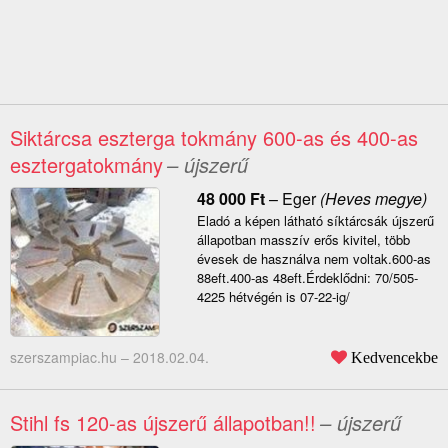
Siktárcsa eszterga tokmány 600-as és 400-as
esztergatokmány
– újszerű
48 000
Ft
–
Eger
(Heves megye)
Eladó a képen látható síktárcsák újszerű
állapotban masszív erős kivitel, több
évesek de használva nem voltak.600-as
88eft.400-as 48eft.Érdeklődni: 70/505-
4225 hétvégén is 07-22-ig/
szerszampiac.hu –
2018.02.04.
Kedvencekbe
Stihl fs 120-as újszerű állapotban!!
– újszerű