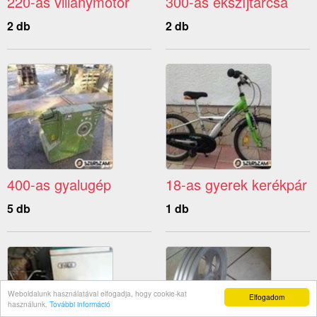
220-as villanymotor
300-as ékszíjtárcsa
2 db
2 db
400-as gyalugép
18-as gyerek kerékpár
5 db
1 db
Weboldalunk használatával elfogadja, hogy cookie-kat
Elfogadom
használunk.
További információ