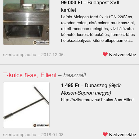
99 000
Ft
–
Budapest XVII.
kerület
Leírás Melegen tartó 2x 1/1GN 220V-os,
rozsdamentes, alsó polcos munkaasztal,
rejtett medence melegítés, víz hálózatra
köthető, leeresztő bekötés, termosztátos
hőfokszabályzás kitűnő állapotban ela...
szerszampiac.hu –
2017.12.06.
Kedvencekbe
T-kulcs 8-as, Ellient
– használt
1 495
Ft
–
Dunaszeg
(Győr-
Moson-Sopron megye)
http: //szilverarrov.hu/T-kulcs-8-as-Ellient
szerszampiac.hu –
2018.01.08.
Kedvencekbe