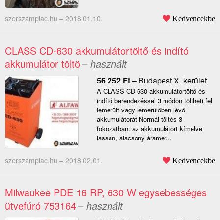
szerszampiac.hu –
2018.01.10.
Kedvencekbe
CLASS CD-630 akkumulátortöltő és indító
akkumulátor töltö
– használt
56 252
Ft
–
Budapest X. kerület
A CLASS CD-630 akkumulátortöltő és
indító berendezéssel 3 módon töltheti fel
lemerült vagy lemerülőben lévő
akkumulátorát.Normál töltés 3
fokozatban: az akkumulátort kímélve
lassan, alacsony áramer...
szerszampiac.hu –
2018.02.01.
Kedvencekbe
Milwaukee PDE 16 RP, 630 W egysebességes
ütvefúró 753164
– használt