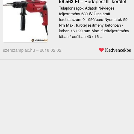
59 563
Ft
–
Budapest III. kerület
Tulajdonságok Adatok Névleges
teljesítmény 630 W Üresjárati
fordulatszám 0 - 950/perc Nyomaték 59
Nm Max. fúróteljesítmény betonban /
kõben 16 / 20 mm Max. fúróteljesítmény
fában / acélban 40 / 16 ...
szerszampiac.hu –
2018.02.02.
Kedvencekbe