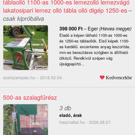
táblaolló 1100-as 1000-es lemezolló lemezvágó
lakatosipari lemez olló tábla olló digép 1250-es
–
csak kipróbálva
398 000
Ft
–
Eger
(Heves megye)
Eladó a képen látható 1100-as 1000-es
és 1250-es táblaollók. Első képek 1100-
as kardélű. excenteres anyag leszorítás,
mm-es beosztásos szögben is állítható
ütköző. Rendkívül szépen vág
újságpapírtó...
szerszampiac.hu –
2018.02.04.
Kedvencekbe
500-as szalagfűrész
3 db
eladó, árak
hasznaltat.hu - 2026.08.07.