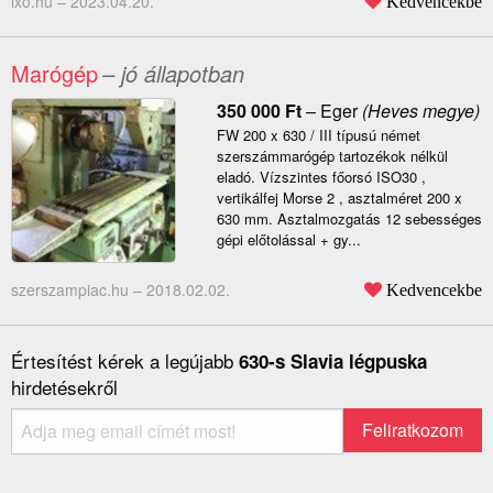
lxo.hu –
2023.04.20.
Kedvencekbe
Marógép
– jó állapotban
350 000
Ft
–
Eger
(Heves megye)
FW 200 x 630 / III típusú német
szerszámmarógép tartozékok nélkül
eladó. Vízszintes főorsó ISO30 ,
vertikálfej Morse 2 , asztalméret 200 x
630 mm. Asztalmozgatás 12 sebességes
gépi előtolással + gy...
szerszampiac.hu –
2018.02.02.
Kedvencekbe
Értesítést kérek a legújabb
630-s Slavia légpuska
hirdetésekről