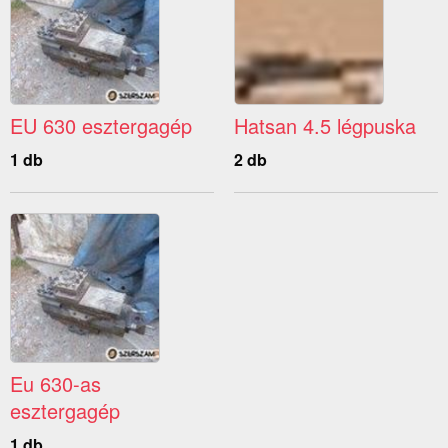
EU 630 esztergagép
Hatsan 4.5 légpuska
1 db
2 db
Eu 630-as
esztergagép
1 db