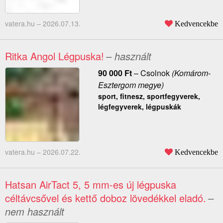
vatera.hu –
2026.07.13.
Kedvencekbe
Ritka Angol Légpuska!
– használt
90 000
Ft
–
Csolnok
(Komárom-
Esztergom megye)
sport, fitnesz, sportfegyverek,
légfegyverek, légpuskák
vatera.hu –
2026.07.22.
Kedvencekbe
Hatsan AirTact 5, 5 mm-es új légpuska
céltávcsővel és kettő doboz lövedékkel eladó.
–
nem használt