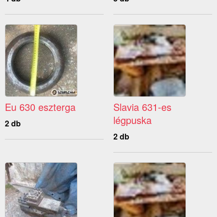
Eu 630 eszterga
Slavia 631-es
légpuska
2 db
2 db