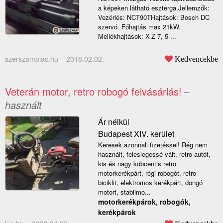
a képeken látható eszterga.Jellemzők:
Vezérlés: NCT90THajtások: Bosch DC
szervó. Főhajtás max 21kW.
Mellékhajtások: X-Z 7, 5-...
szerszampiac.hu –
2018.02.02.
Kedvencekbe
Veterán motor, retro robogó felvásárlás!
–
használt
Ár nélkül
Budapest XIV. kerület
Keresek azonnali fizetéssel! Rég nem
használt, feleslegessé vált, retro autót,
kis és nagy köbcentis retro
motorkerékpárt, régi robogót, retro
biciklit, elektromos kerékpárt, dongó
motort, stabilmo...
motorkerékpárok, robogók,
kerékpárok