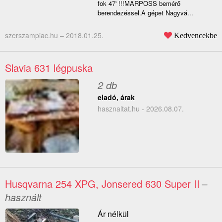
fok 47' !!!MARPOSS bemérő
berendezéssel.A gépet Nagyvá...
szerszampiac.hu –
2018.01.25.
Kedvencekbe
Slavia 631 légpuska
2 db
eladó, árak
hasznaltat.hu - 2026.08.07.
Husqvarna 254 XPG, Jonsered 630 Super II
–
használt
Ár nélkül