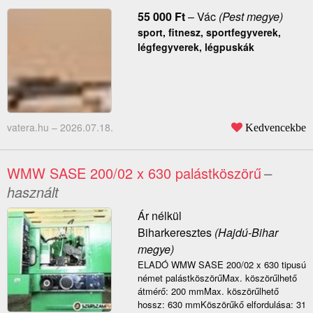
55 000
Ft
–
Vác
(Pest megye)
sport, fitnesz, sportfegyverek,
légfegyverek, légpuskák
vatera.hu –
2026.07.18.
Kedvencekbe
WMW SASE 200/02 x 630 palástköszörű
–
használt
Ár nélkül
Biharkeresztes
(Hajdú-Bihar
megye)
ELADÓ WMW SASE 200/02 x 630 tipusú
német palástköszörűMax. köszörűlhető
átmérő: 200 mmMax. köszörűlhető
hossz: 630 mmKöszörűkő elfordulása: 31