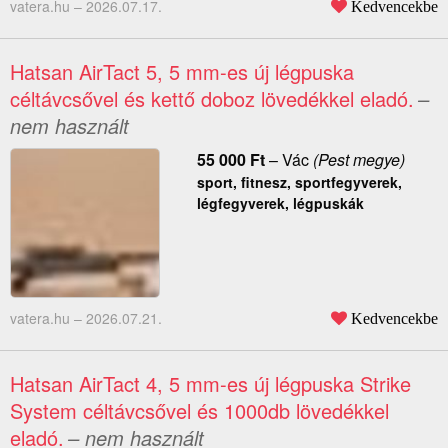
vatera.hu –
2026.07.17.
Kedvencekbe
Hatsan AirTact 5, 5 mm-es új légpuska
céltávcsővel és kettő doboz lövedékkel eladó.
–
nem használt
55 000
Ft
–
Vác
(Pest megye)
sport, fitnesz, sportfegyverek,
légfegyverek, légpuskák
vatera.hu –
2026.07.21.
Kedvencekbe
Hatsan AirTact 4, 5 mm-es új légpuska Strike
System céltávcsővel és 1000db lövedékkel
eladó.
– nem használt