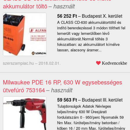
akkumulátor töltö
– használt
56 252
Ft
–
Budapest X. kerület
A CLASS CD-630 akkumulátortöltő és
indító berendezéssel 3 módon töltheti fel
lemerült vagy lemerülőben lévő
akkumulátorát.Normál töltés 3
fokozatban: az akkumulátort kímélve
lassan, alacsony áramer...
szerszampiac.hu –
2018.02.01.
Kedvencekbe
Milwaukee PDE 16 RP, 630 W egysebességes
ütvefúró 753164
– használt
59 563
Ft
–
Budapest III. kerület
Tulajdonságok Adatok Névleges
teljesítmény 630 W Üresjárati
fordulatszám 0 - 950/perc Nyomaték 59
Nm Max. fúróteljesítmény betonban /
kõben 16 / 20 mm Max. fúróteljesítmény