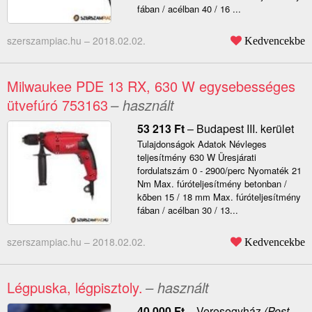
fában / acélban 40 / 16 ...
szerszampiac.hu –
2018.02.02.
Kedvencekbe
Milwaukee PDE 13 RX, 630 W egysebességes
ütvefúró 753163
– használt
53 213
Ft
–
Budapest III. kerület
Tulajdonságok Adatok Névleges
teljesítmény 630 W Üresjárati
fordulatszám 0 - 2900/perc Nyomaték 21
Nm Max. fúróteljesítmény betonban /
kõben 15 / 18 mm Max. fúróteljesítmény
fában / acélban 30 / 13...
szerszampiac.hu –
2018.02.02.
Kedvencekbe
Légpuska, légpisztoly.
– használt
40 000
Ft
–
Veresegyház
(Pest