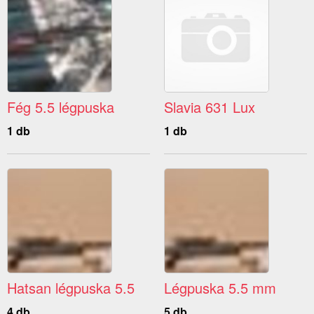
Fég 5.5 légpuska
Slavia 631 Lux
1 db
1 db
Hatsan légpuska 5.5
Légpuska 5.5 mm
4 db
5 db