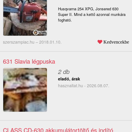
Husqvarna 254 XPG, Jonsered 630
Super II. Mind a kettő azonnal munkára
fogható.
szerszampiac.hu –
2018.01.10.
Kedvencekbe
631 Slavia légpuska
2 db
eladó, árak
hasznaltat.hu - 2026.08.07.
CLASS CD-630 akkumulátortöltő és indító