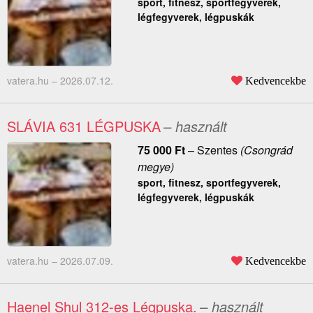
sport, fitnesz, sportfegyverek,
légfegyverek, légpuskák
vatera.hu –
2026.07.12.
Kedvencekbe
SLÁVIA 631 LÉGPUSKA
– használt
75 000
Ft
–
Szentes
(Csongrád
megye)
sport, fitnesz, sportfegyverek,
légfegyverek, légpuskák
vatera.hu –
2026.07.09.
Kedvencekbe
Haenel Shul 312-es Légpuska.
– használt