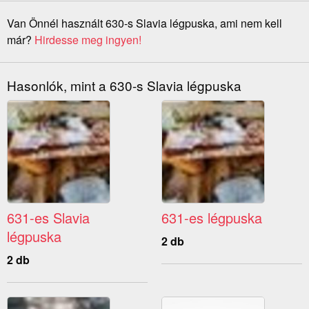
Van Önnél használt 630-s Slavia légpuska, ami nem kell
már?
Hirdesse meg ingyen!
Hasonlók, mint a 630-s Slavia légpuska
631-es Slavia
631-es légpuska
légpuska
2 db
2 db