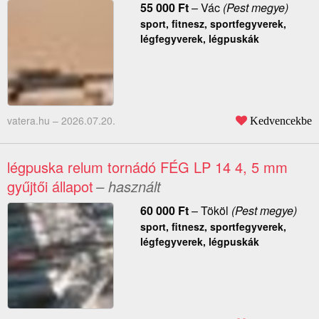
55 000
Ft
–
Vác
(Pest megye)
sport, fitnesz, sportfegyverek,
légfegyverek, légpuskák
vatera.hu –
2026.07.20.
Kedvencekbe
légpuska relum tornádó FÉG LP 14 4, 5 mm
gyűjtői állapot
– használt
60 000
Ft
–
Tököl
(Pest megye)
sport, fitnesz, sportfegyverek,
légfegyverek, légpuskák