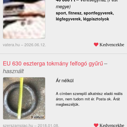
megye)
sport, fitnesz, sportfegyverek,
légfegyverek, légpisztolyok
vatera.hu –
2026.06.12.
Kedvencekbe
EU 630 eszterga tokmány felfogó gyűrű
–
használt
Ár nélkül
A címben szereplő alkatrész eladó reális
áron, nem tudom mit ér. Posta ok. Árát
megbeszéljük.
szerszampiac.hu –
2018.01.08.
Kedvencekbe