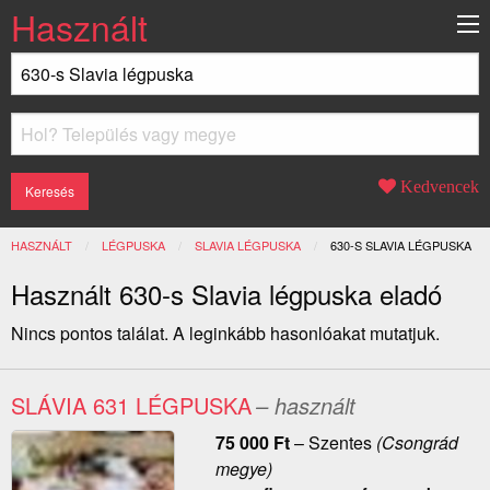
Használt
Kedvencek
HASZNÁLT
LÉGPUSKA
SLAVIA LÉGPUSKA
JELENLEGI:
630-S SLAVIA LÉGPUSKA
Használt 630-s Slavia légpuska eladó
Nincs pontos találat. A leginkább hasonlóakat mutatjuk.
SLÁVIA 631 LÉGPUSKA
– használt
75 000
Ft
–
Szentes
(Csongrád
megye)