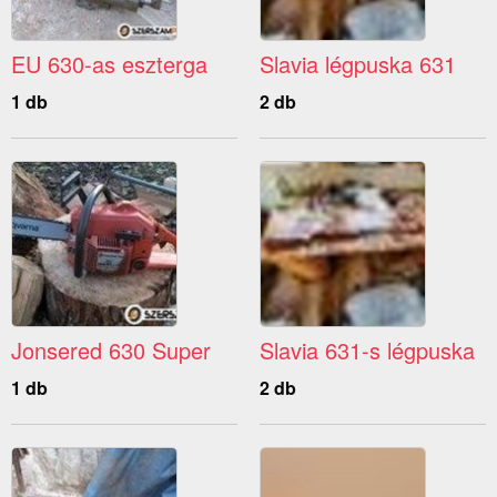
EU 630-as eszterga
Slavia légpuska 631
1 db
2 db
Jonsered 630 Super
Slavia 631-s légpuska
1 db
2 db