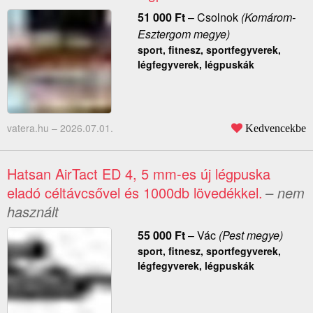
51 000
Ft
–
Csolnok
(Komárom-
Esztergom megye)
sport, fitnesz, sportfegyverek,
légfegyverek, légpuskák
vatera.hu –
2026.07.01.
Kedvencekbe
Hatsan AirTact ED 4, 5 mm-es új légpuska
eladó céltávcsővel és 1000db lövedékkel.
– nem
használt
55 000
Ft
–
Vác
(Pest megye)
sport, fitnesz, sportfegyverek,
légfegyverek, légpuskák