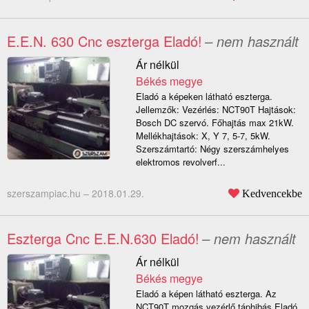
E.E.N. 630 Cnc eszterga Eladó!
– nem használt
Ár nélkül
Békés megye
Eladó a képeken látható eszterga.
Jellemzők: Vezérlés: NCT90T Hajtások:
Bosch DC szervó. Főhajtás max 21kW.
Mellékhajtások: X, Y 7, 5-7, 5kW.
Szerszámtartó: Négy szerszámhelyes
elektromos revolverf...
szerszampiac.hu –
2018.01.29.
Kedvencekbe
Eszterga Cnc E.E.N.630 Eladó!
– nem használt
Ár nélkül
Békés megye
Eladó a képen látható eszterga. Az
NCT90T mozgás vezérlő táphibás.Eladó